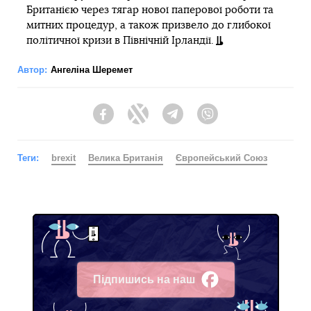
Британією через тягар нової паперової роботи та
митних процедур, а також призвело до глибокої
політичної кризи в Північній Ірландії.
Автор:
Ангеліна Шеремет
Facebook
Twitter
Telegram
Viber
Теги:
brexit
Велика Британія
Європейський Союз
Підпишись на наш
Facebook