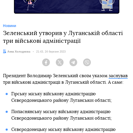
Новини
Зеленський утворив у Луганській області
три військові адміністрації
Автор:
Анна Холоднова
Дата:
21:43, 24 березня 2023
Facebook
Twitter
Telegram
Viber
Президент Володимир Зеленський своїм указом
заснував
три військові адміністрації в Луганській області. А саме:
Гірську міську військову адміністрацію
Сєвєродонецького району Луганської області;
Попаснянську міську військову адміністрацію
Сєвєродонецького району Луганської області;
Сєвєродонецьку міську військову адміністрацію