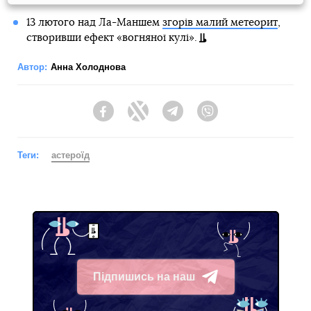
13 лютого над Ла-Маншем
згорів малий метеорит
,
створивши ефект «вогняної кулі».
Автор:
Анна Холоднова
Facebook
Twitter
Telegram
Viber
Теги:
астероїд
Підпишись на наш
Telegram