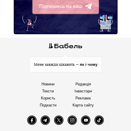
Підпишись на наш
Telegram
як і чому
Мене завжди цікавить —
Новини
Редакція
Тексти
Інвестори
Користь
Реклама
Подкасти
Карта сайту
Facebook
Telegram
Twitter
Instagram
YouTube
TikTok