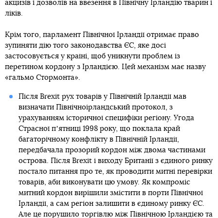
акцизів і дозволів на ввезення в Північну Ірландію тварин і
ліків.
Крім того, парламент Північної Ірландії отримає право
зупиняти дію того законодавства ЄС, яке досі
застосовується у країні, щоб уникнути проблем із
перетином кордону з Ірландією. Цей механізм має назву
«гальмо Стормонта».
Після Brexit рух товарів у Північній Ірландії мав
визначати Північноірландський протокол, з
урахуванням історичної специфіки регіону. Угода
Страсної пʼятниці 1998 року, що поклала край
багаторічному конфлікту в Північній Ірландії,
передбачала прозорий кордон між двома частинами
острова. Після Brexit і виходу Британії з єдиного ринку
постало питання про те, як проводити митні перевірки
товарів, аби виконувати цю умову. Як компроміс
митний кордон вирішили змістити в порти Північної
Ірландії, а сам регіон залишити в єдиному ринку ЄС.
Але це порушило торгівлю між Північною Ірландією та