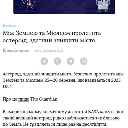
Новини
Між Землею та Місяцем пролетить
астероїд, здатний знищити місто
Автор:
Анна Холоднова
Дата:
20:03, 24 березня 2023
Facebook
Twitter
Telegram
Viber
Астероїд, здатний знищити місто, безпечно пролетить між
Землею та Місяцем 25—26 березня. Він називається 2023
DZ2.
Про це
пише
The Guardian.
В американському космічному агентстві NASA кажуть, що
такий великий астероїд рідко наближається так близько
до Землі. Це трапляється лише раз на десятиліття.