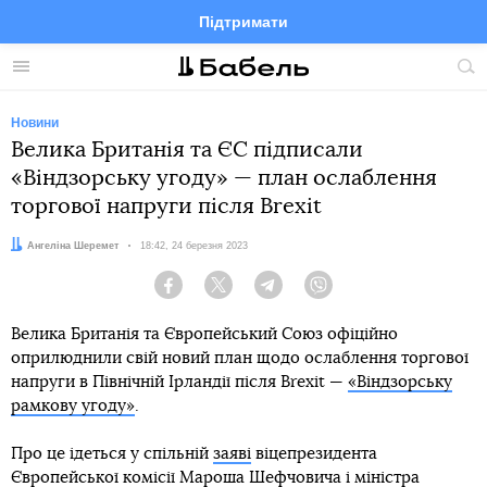
Підтримати
Facebook
Telegram
Twitter
Instagram
Меню
По
по
сай
Новини
Велика Британія та ЄС підписали
«Віндзорську угоду» — план ослаблення
торгової напруги після Brexit
Автор:
Ангеліна Шеремет
Дата:
18:42, 24 березня 2023
Facebook
Twitter
Telegram
Viber
Велика Британія та Європейський Союз офіційно
оприлюднили свій новий план щодо ослаблення торгової
напруги в Північній Ірландії після Brexit —
«Віндзорську
рамкову угоду»
.
Про це ідеться у спільній
заяві
віцепрезидента
Європейської комісії Мароша Шефчовича і міністра