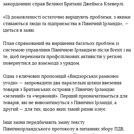
закордонних справ Великої Британії Джеймса Клеверлі.
«Ці домовленості остаточно вирішують проблеми, з якими
стикаються люди та підприємства в Північній Ірландії», —
ідеться в заяві.
План спрямований на вирішення багатьох проблем із
системою управління Північною Ірландією після Brexit і на
те, щоб переконати профспілкових активістів у регіоні
повернутися до взаємодії з урядом.
Одна з ключових пропозицій «Віндзорської рамкової
угоди» — запровадити два паралельні шляхи ввезення
товарів з Британських островів у Північну Ірландію:
«зелений» та «червоний». Перший призначатиметься для
товарів, які не вивозитимуться з Північної Ірландії, а
другий — для тих, щодо яких такий ризик існує.
Інші зміни передбачають зміну тексту
Північноірландського протоколу в питаннях збору ПДВ,