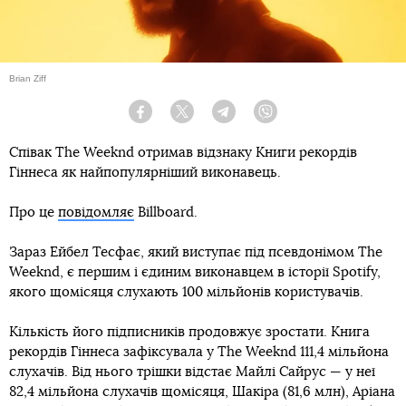
Brian Ziff
Facebook
Twitter
Telegram
Viber
Співак The Weeknd отримав відзнаку Книги рекордів
Гіннеса як найпопулярніший виконавець.
Про це
повідомляє
Billboard.
Зараз Ейбел Тесфає, який виступає під псевдонімом The
Weeknd, є першим і єдиним виконавцем в історії Spotify,
якого щомісяця слухають 100 мільйонів користувачів.
Кількість його підписників продовжує зростати. Книга
рекордів Гіннеса зафіксувала у The Weeknd 111,4 мільйона
слухачів. Від нього трішки відстає Майлі Сайрус — у неї
82,4 мільйона слухачів щомісяця, Шакіра (81,6 млн), Аріана