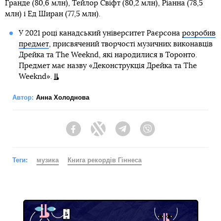
Гранде (80,6 млн), Тейлор Свіфт (80,2 млн), Ріанна (78,5
млн) і Ед Ширан (77,5 млн).
У 2021 році канадський університет Раєрсона
розробив
предмет
, присвячений творчості музичних виконавців
Дрейка та The Weeknd, які народилися в Торонто.
Предмет має назву «Деконструкція Дрейка та The
Weeknd».
Автор:
Анна Холоднова
Facebook
Twitter
Telegram
Viber
Теги:
музика
Книга рекордів Гіннеса