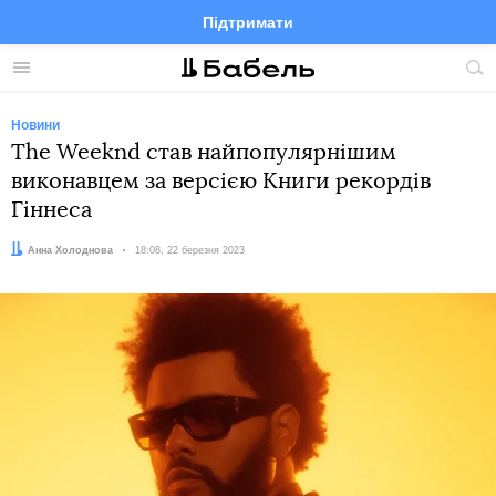
Підтримати
Facebook
Telegram
Twitter
Instagram
Меню
По
по
сай
Новини
The Weeknd став найпопулярнішим
виконавцем за версією Книги рекордів
Гіннеса
Автор:
Анна Холоднова
Дата:
18:08, 22 березня 2023