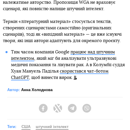
належатиме авторство. Пропозиція WGA не враховує
сценарії, які повністю напише штучний інтелект.
Термін «літературний матеріал» стосується текстів,
створених сценаристами самостійно (оригінальних
сценаріїв), тоді як «вихідний матеріал» — це вже існуючі
твори, які інші автори адаптують для окремого проєкту.
Тим часом компанія Google
працює над штучним
інтелектом
, який міг би аналізувати ультразвукові
медичні показання та лікувати рак. А в Колумбії суддя
Хуан Мануель Паділья
скористався чат-ботом
ChatGPT
, щоб винести вирок.
Автор:
Анна Холоднова
Facebook
Twitter
Telegram
Viber
Теги:
США
штучний інтелект