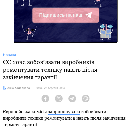
Підпишись на наш
Telegram
Новини
ЄС хоче зобовʼязати виробників
ремонтувати техніку навіть після
закінчення гарантії
Автор:
Анна Холоднова
Дата:
20:04, 22 березня 2023
Facebook
Twitter
Telegram
Viber
Європейська комісія
запропонувала
зобовʼязати
виробників техніки ремонтувати її навіть після закінчення
терміну гарантії.