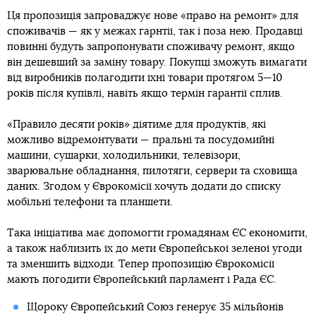
Ця пропозиція запроваджує нове «право на ремонт» для
споживачів — як у межах гарнтії, так і поза нею. Продавці
повинні будуть запропонувати споживачу ремонт, якщо
він дешевший за заміну товару. Покупці зможуть вимагати
від виробників полагодити їхні товари протягом 5—10
років після купівлі, навіть якщо термін гарантії сплив.
«Правило десяти років» діятиме для продуктів, які
можливо відремонтувати — пральні та посудомийні
машини, сушарки, холодильники, телевізори,
зварювальне обладнання, пилотяги, сервери та сховища
даних. Згодом у Єврокомісії хочуть додати до списку
мобільні телефони та планшети.
Така ініціатива має допомогти громадянам ЄС економити,
а також наблизить їх до мети Європейської зеленої угоди
та зменшить відходи. Тепер пропозицію Єврокомісії
мають погодити Європейський парламент і Рада ЄС.
Щороку Європейський Союз генерує 35 мільйонів