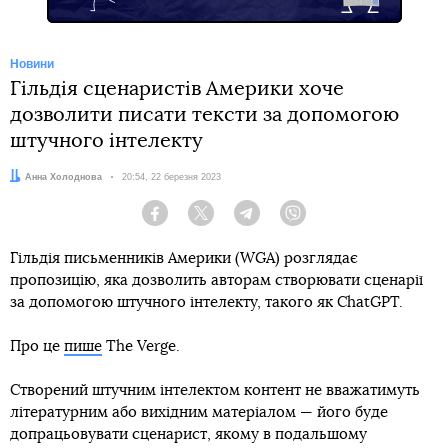
Новини
Гільдія сценаристів Америки хоче
дозволити писати тексти за допомогою
штучного інтелекту
Автор:
Анна Холоднова
Дата:
20:54, 22 березня 2023
Facebook
Twitter
Telegram
Viber
Гільдія письменників Америки (WGA) розглядає
пропозицію, яка дозволить авторам створювати сценарії
за допомогою штучного інтелекту, такого як ChatGPT.
Про це
пише
The Verge.
Створений штучним інтелектом контент не вважатимуть
літературним або вихідним матеріалом — його буде
допрацьовувати сценарист, якому в подальшому