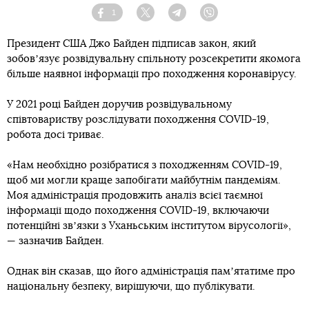
1
Facebook
Twitter
Telegram
Viber
Президент США Джо Байден підписав закон, який
зобовʼязує розвідувальну спільноту розсекретити якомога
більше наявної інформації про походження коронавірусу.
У 2021 році Байден доручив розвідувальному
співтовариству розслідувати походження COVID-19,
робота досі триває.
«Нам необхідно розібратися з походженням COVID-19,
щоб ми могли краще запобігати майбутнім пандеміям.
Моя адміністрація продовжить аналіз всієї таємної
інформації щодо походження COVID-19, включаючи
потенційні звʼязки з Уханьським інститутом вірусології»,
— зазначив Байден.
Однак він сказав, що його адміністрація памʼятатиме про
національну безпеку, вирішуючи, що публікувати.