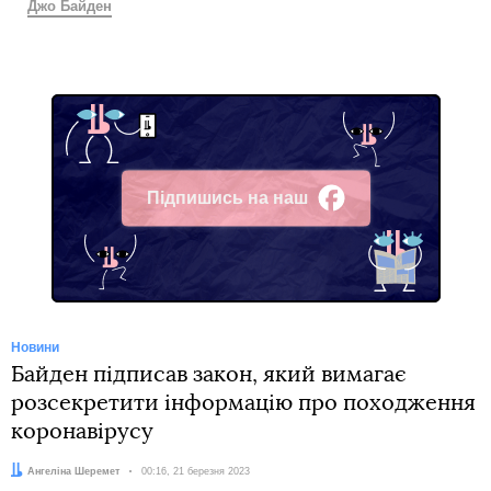
Джо Байден
Підпишись на наш
Facebook
Новини
Байден підписав закон, який вимагає
розсекретити інформацію про походження
коронавірусу
Автор:
Ангеліна Шеремет
Дата:
00:16, 21 березня 2023