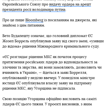
Європейського Союзу про
видачу ордера на арешт
президента росії володимира путіна
.
Про це пише
Bloomberg
із посиланням на джерела, які
знайомі з цим питанням.
Вето Будапешту означає, що головний дипломат ЄС
Жозеп Боррель опублікував заяву від свого імені, «узявши
до відома» рішення Міжнародного кримінального суду.
«ЄС розглядає рішення МКС як початок процесу
притягнення російських лідерів до відповідальності за
злочини та звірства, які вони замовляють, дозволяють чи
вчиняють в Україні», — йдеться в заяві Боррелля,
опублікованій у неділю ввечері. У понеділок міністри
юстиції ЄС опублікували власну заяву на підтримку
рішення МКС, яку Угорщина не підписала.
Свою позицію Угорщина офіційно висловить на саміті
лідерів ЄС цього тижня. У проєкті висновків, з яким