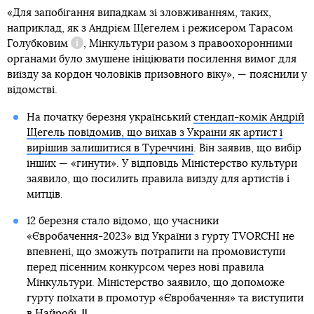
«Для запобігання випадкам зі зловживанням, таких,
наприклад, як з Андрієм Щегелем і режисером
Тарасом
Голубковим
, Мінкультури разом з правоохоронними
Довідка
органами було змушене ініціювати посилення вимог для
виїзду за кордон чоловіків призовного віку», — пояснили у
відомстві.
На початку березня український
стендап-комік Андрій
Щегель повідомив, що виїхав з України як артист і
вирішив залишитися в Туреччині
. Він заявив, що вибір
інших — «гинути». У відповідь Міністерство культури
заявило, що посилить правила виїзду для артистів і
митців.
12 березня стало відомо, що учасники
«Євробачення-2023» від України з гурту TVORCHI не
впевнені, що зможуть потрапити на промовиступи
перед пісенним конкурсом через нові правила
Мінкультури. Міністерство заявило, що допоможе
гурту поїхати в промотур «Євробачення» та виступити
в Найробі.