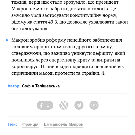
тижнів, перш ніж стало зрозуміло, що президент
Макрон не може набрати достатньо голосів. Це
змусило уряд застосувати конституційну норму,
відому як стаття 49.3, що дозволяє ухвалювати закон
без голосування.
Макрон зробив реформу пенсійного забезпечення
головним пріоритетом свого другого терміну,
стверджуючи, що важливо уникнути дефіциту, який
посилився через енергетичну кризу та витрати на
коронавірус. Плани влади підвищити пенсійний вік
спричинили масові протести та страйки
.
Автор:
Софія Телішевська
1
Facebook
Twitter
Telegram
Viber
Теги:
Франція
Емманюель Макрон