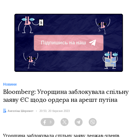
Підпишись на наш
Telegram
Новини
Bloomberg: Угорщина заблокувала спільну
заяву ЄС щодо ордера на арешт путіна
Автор:
Ангеліна Шеремет
Дата:
20:53, 20 березня 2023
3
Facebook
Twitter
Telegram
Viber
Угорщина заблокувала спільну заяву держав-членів