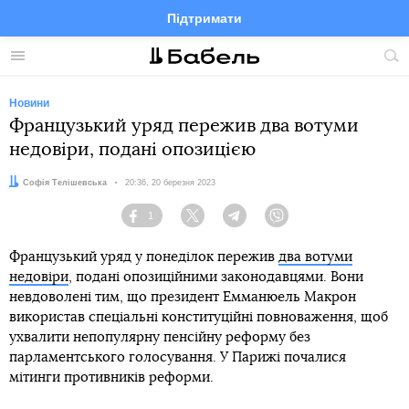
Підтримати
Facebook
Telegram
Twitter
Instagram
Меню
По
по
сай
Новини
Французький уряд пережив два вотуми
недовіри, подані опозицією
Автор:
Софія Телішевська
Дата:
20:36, 20 березня 2023
1
Facebook
Twitter
Telegram
Viber
Французький уряд у понеділок пережив
два вотуми
недовіри
, подані опозиційними законодавцями. Вони
невдоволені тим, що президент Емманюель Макрон
використав спеціальні конституційні повноваження, щоб
ухвалити непопулярну пенсійну реформу без
парламентського голосування. У Парижі почалися
мітинги противників реформи.