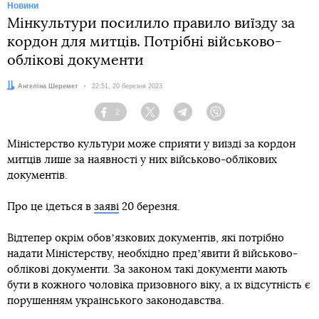
Новини
Мінкультури посилило правило виїзду за
кордон для митців. Потрібні військово-
облікові документи
Автор:
Ангеліна Шеремет
Дата:
22:51, 20 березня 2023
2
Facebook
Twitter
Telegram
Viber
Міністерство культури може сприяти у виїзді за кордон
митців лише за наявності у них військово-облікових
документів.
Про це ідеться в
заяві
20 березня.
Відтепер окрім обовʼязкових документів, які потрібно
надати Міністерству, необхідно предʼявити й військово-
облікові документи. За законом такі документи мають
бути в кожного чоловіка призовного віку, а їх відсутність є
порушенням українського законодавства.