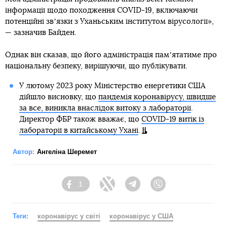
інформації щодо походження COVID-19, включаючи
потенційні звʼязки з Уханьським інститутом вірусології»,
— зазначив Байден.
Однак він сказав, що його адміністрація памʼятатиме про
національну безпеку, вирішуючи, що публікувати.
У лютому 2023 року Міністерство енергетики США
дійшло висновку, що
пандемія коронавірусу, швидше
за все, виникла внаслідок витоку з лабораторії
.
Директор ФБР також вважає, що
COVID-19 витік із
лабораторії в китайському Ухані
.
Автор:
Ангеліна Шеремет
1
Facebook
Twitter
Telegram
Viber
Теги:
коронавірус у світі
коронавірус у США