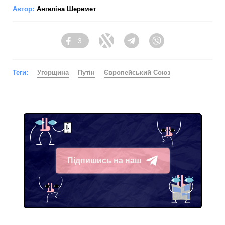
Автор:
Ангеліна Шеремет
3
Facebook
Twitter
Telegram
Viber
Теги:
Угорщина
Путін
Європейський Союз
Підпишись на наш
Telegram