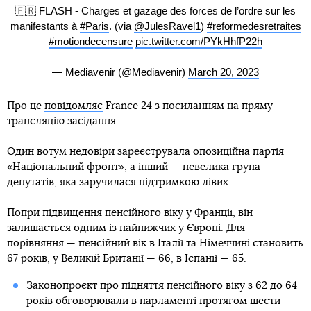
🇫🇷 FLASH - Charges et gazage des forces de l’ordre sur les
manifestants à
#Paris
. (via
@JulesRavel1
)
#reformedesretraites
#motiondecensure
pic.twitter.com/PYkHhfP22h
— Mediavenir (@Mediavenir)
March 20, 2023
Про це
повідомляє
France 24 з посиланням на пряму
трансляцію засідання.
Один вотум недовіри зареєструвала опозиційна партія
«Національний фронт», а інший — невелика група
депутатів, яка заручилася підтримкою лівих.
Попри підвищення пенсійного віку у Франції, він
залишається одним із найнижчих у Європі. Для
порівняння — пенсійний вік в Італії та Німеччині становить
67 років, у Великій Британії — 66, в Іспанії — 65.
Законопроєкт про підняття пенсійного віку з 62 до 64
років обговорювали в парламенті протягом шести