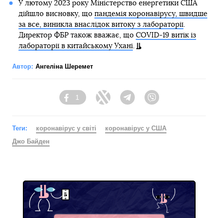
У лютому 2023 року Міністерство енергетики США
дійшло висновку, що
пандемія коронавірусу, швидше
за все, виникла внаслідок витоку з лабораторії
.
Директор ФБР також вважає, що
COVID-19 витік із
лабораторії в китайському Ухані
.
Автор:
Ангеліна Шеремет
1
Facebook
Twitter
Telegram
Viber
Теги:
коронавірус у світі
коронавірус у США
Джо Байден