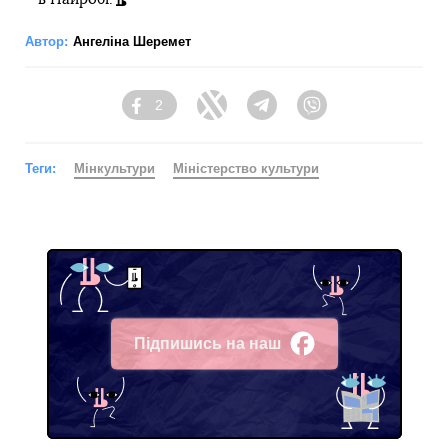
Автор:
Ангеліна Шеремет
2
Facebook
Twitter
Telegram
Viber
Теги:
Мінкультури
Міністерство культури
Підпишись на наш
Facebook