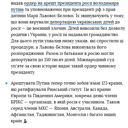
видав
ордер на арешт президента росії володимира
путіна
та уповноваженої при президенті рф з прав
дитини Марії Львової-Бєлової. Їх звинувачують у тому,
що вони керували
депортацією українських дітей
до
росії — це воєнний злочин. Дітей вивозили без дозволу
родичів і України, у росії їм надавали громадянство.
Для цього путін ухвалив низку указів, які спростили ці
процедури, а Львова-Бєлова виконувала його
розпорядження. Разом із батьками в росію могли
депортувати до 150 тисяч дітей. Міжнародний суд
упʼяте за свою історію видає такий ордер чинному
президенту.
Арештувати Путіна тепер точно зобовʼязані 123 країни,
які ратифікували Римський статут. Це всі країни
Європи та Південної Америки, зокрема деякі члени
БРІКС — організації, в якій росія є учасником. Також
серед членів МКС — Японія, Австралія, Канада,
Афганістан, Таджикистан, Монголія і багато інших
країн.