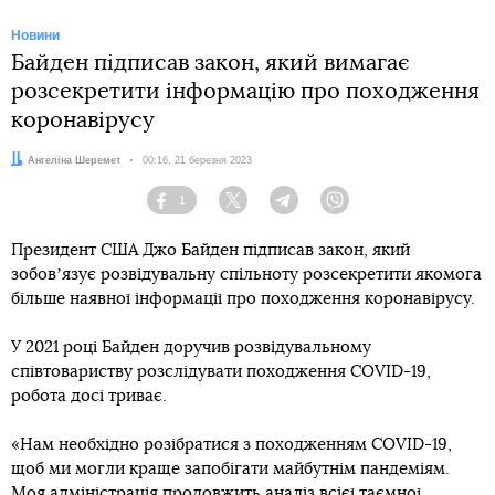
Новини
Байден підписав закон, який вимагає
розсекретити інформацію про походження
коронавірусу
Автор:
Ангеліна Шеремет
Дата:
00:16, 21 березня 2023
1
Facebook
Twitter
Telegram
Viber
Президент США Джо Байден підписав закон, який
зобовʼязує розвідувальну спільноту розсекретити якомога
більше наявної інформації про походження коронавірусу.
У 2021 році Байден доручив розвідувальному
співтовариству розслідувати походження COVID-19,
робота досі триває.
«Нам необхідно розібратися з походженням COVID-19,
щоб ми могли краще запобігати майбутнім пандеміям.
Моя адміністрація продовжить аналіз всієї таємної