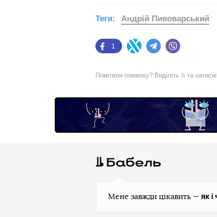
Теги:
Андрій Пивоварський
1
Facebook
Twitter
Telegram
Viber
Помітили помилку? Виділіть її та натисн
як і
Мене завжди цікавить —