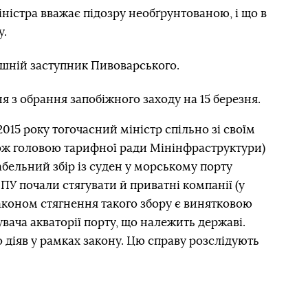
ністра вважає підозру необґрунтованою, і що в
у.
ишній заступник Пивоварського.
я з обрання запобіжного заходу на 15 березня.
2015 року тогочасний міністр спільно зі своїм
кож головою тарифної ради Мінінфраструктури)
абельний збір із суден у морському порту
У почали стягувати й приватні компанії (у
 законом стягнення такого збору є винятковою
вача акваторії порту, що належить державі.
діяв у рамках закону. Цю справу розслідують