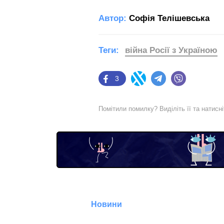
Автор:
Софія Телішевська
Теги:
війна Росії з Україною
3
Facebook
Twitter
Telegram
Viber
Помітили помилку? Виділіть її та натисн
Новини