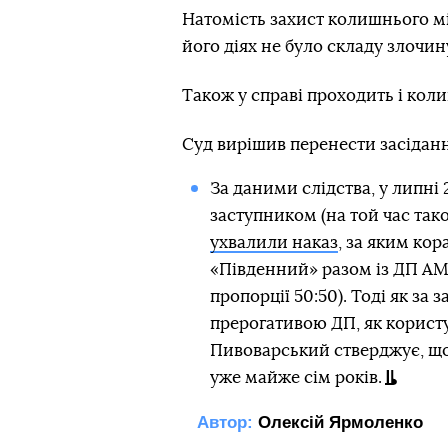
Натомість захист колишнього мі
його діях не було складу злочин
Також у справі проходить і кол
Суд вирішив перенести засіданн
За даними слідства, у липні 
заступником (на той час та
ухвалили наказ
, за яким кор
«Південний» разом із ДП АМП
пропорції 50:50). Тоді як за
прерогативою ДП, як користу
Пивоварський стверджує, що 
уже майже сім років.
Автор:
Олексій Ярмоленко