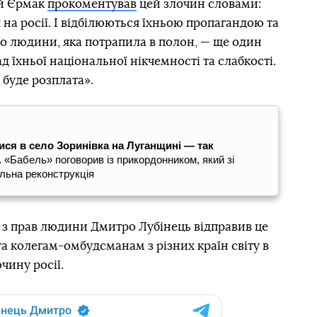
ій Єрмак
прокоментував
цей злочин словами:
на росії. І відбілюються їхньою пропагандою та
о людини, яка потрапила в полон, — ще один
д їхньої національної нікчемності та слабкості.
буде розплата».
лися в село Зоринівка на Луганщині — так
.
«Бабель» поговорив із прикордонником, який зі
льна реконструкція
з прав людини Дмитро Лубінець відправив це
 колегам-омбудсманам з різних країн світу в
чину росії.