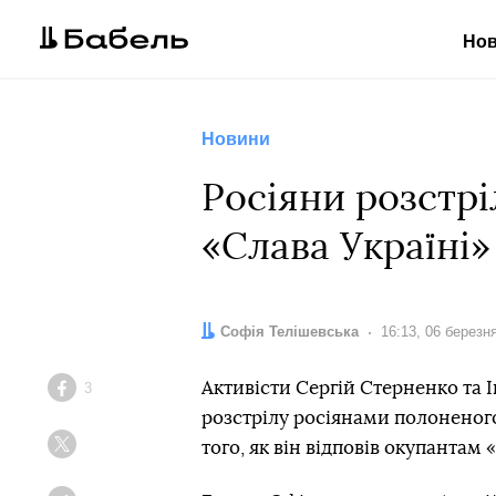
Но
Новини
Росіяни розстрі
«Слава Україні»
Автор:
Софія Телішевська
Дата:
16:13, 06 березн
Активісти Сергій Стерненко та І
3
Facebook
розстрілу росіянами полоненого
того, як він відповів окупантам 
Twitter