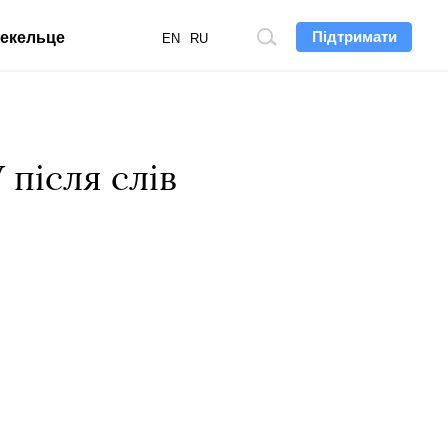
Підтримати
екельце
Пошук
EN
RU
по
сайту
 після слів