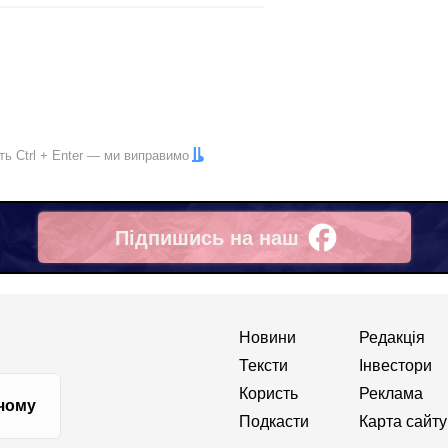
іть
Ctrl
+
Enter
— ми виправимо
Підпишись на наш
Facebook
Новини
Редакція
Тексти
Інвестори
Користь
Реклама
 чому
Подкасти
Карта сайту