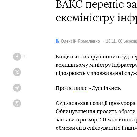
ВАКС переніс за
ексміністру ін
Автор:
Олексій Ярмоленко
Дата:
18:11, 06 березн
Вищий антикорупційний суд пер
1
Facebook
колишньому міністру інфрастр
підозрюють у зловживанні слу
Twitter
Про це
пише
«Суспільне».
Telegram
Суд заслухав позиції прокурора 
Viber
Обвинувачення просить обрати 
застави в розмірі 20 мільйонів 
обмежили в спілкуванні з інши