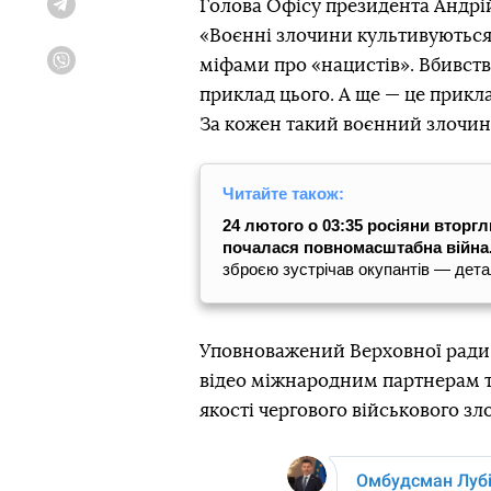
Голова Офісу президента Андр
Telegram
«Воєнні злочини культивуються 
міфами про «нацистів». Вбивств
Viber
приклад цього. А ще — це прикла
За кожен такий воєнний злочин 
Читайте також:
24 лютого о 03:35 росіяни вторг
почалася повномасштабна війна
зброєю зустрічав окупантів — дета
Уповноважений Верховної ради 
відео міжнародним партнерам та
якості чергового військового зло