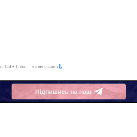
іть
Ctrl
+
Enter
— ми виправимо
Підпишись на наш
Telegram