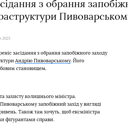
сідання з обрання запобіж
фраструктури Пивоварськом
я 2023
еніс засідання з обрання запобіжного заходу
уктури
Андрію Пивоварському
. Його
жбовим становищем.
та захисту колишнього міністра.
Пивоварському запобіжний захід у вигляді
гривень. Також там хочуть, щоб ексміністра
ми фігурантами справи.