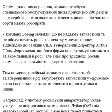
Окрім щоденних перевірок, літаки потребують
спеціального обслуговування після приблизно 200 рейсів
і ще серйозніших оглядів кожні десять років — під час них
борти мають розбирати.
У компанії Boeing заявили, що не надають запчастини та
не обслуговують росіян з початку минулого року,
відповідно до санкцій США. Генеральний директор Airbus
Гійом Форі сказав, що його фірма не підтримує контакти з
авіакомпаніями в росії, але знає про труднощі росіян,
яким все важче замінити відсутні запчастини.
Тим не менш, російські літаки все ще літають, бо
авіаперевізники з рф закуповують запчастини у «дружніх»
країн і переставляють компоненти з одного літака в
інший.
Наприклад, у лютому російський авіарегулятор уклав
угоду з інжиніринговою компанією із Дубая (ОАЕ) під
назвою Global Jet Technic. Саме вона перед польотами