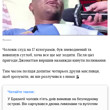
Reuters
Чоловік схуд на 17 кілограмів, був зневоднений та
вивихнув суглоб, хоча все ще міг ходити. Після цієї
пригоди Джонаттан вирішив назавжди кинути полювання.
Тим часом поліція допитає чотирьох друзів мисливця,
щоб зрозуміти, як він розлучився з ними.
Читайте також:
У Бразилії чоловік пʼять днів виживав на безлюдному
острові. Він харчувався двома лимонами та вугіллям