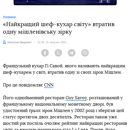
Новини
«Найкращий шеф-кухар світу» втратив
одну мішленівську зірку
Автор:
Ангеліна Шеремет
Дата:
22:30, 01 березня 2023
Facebook
Twitter
Telegram
Viber
Французький кухар Гі Савой, якого називають найкращим
шеф-кухарем у світі, втратив одну зі своїх зірок Мішлен.
Про це повідомляє
CNN
.
Його однойменний ресторан
Guy Savoy
, розташований у
французькому національному монетному дворі, був
удостоєний трьох зірок Мішлен у 2002 році і зберігав цей
статус протягом двох десятиліть. Ресторан також уже
шостий рік поспіль очолює рейтинг найкращих ресторанів
світу за версією паризького гіда La Liste. Проте, його