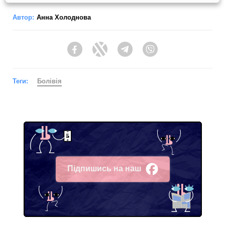
Автор:
Анна Холоднова
Facebook
Twitter
Telegram
Viber
Теги:
Болівія
Підпишись на наш
Facebook