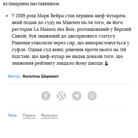
кулінарним наставником.
У 2019 році Марк Вейра став першим шеф-кухарем,
який подав до суду на Мішлен після того, як його
ресторан La Maison des Bois, розташований у Верхній
Савойї, був знижений до двозіркового статусу.
Рішення ухвалили через сир, що використовується у
суфле. Однак суд виніс рішення проти нього на тій
підставі, що шеф-кухар не надав доказів того, що
зниження рейтингу завдало йому шкоди.
Автор:
Ангеліна Шеремет
Facebook
Twitter
Telegram
Viber
Теги:
Париж
Франція