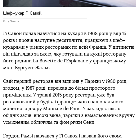
Шеф-кухар Гі Савой.
Guy Savoy
Гі Савой почав навчатися на кухаря в 1968 році у віці 15
років і провів наступне десятиліття, працюючи з шеф-
кухарями у різних ресторанах по всій Франції. У дитинстві
він підглядав за їжею, яку готували на кухні ресторану
його родини La Buvette de l’Esplanade у французькому
місті Бургуен-Жальє.
Свій перший ресторан він відкрив у Парижі у 1980 році,
згодом, у 1987 році, переїхав до більш просторого
приміщення. У травні 2015 року ресторан уже був
розташований у будівлі французького національного
монетного двору Monnaie de Paris. У закладі є шість
обідніх залів, високі вікна, тарілки з намальованим вручну
усміхненим обличчям та фон річки Сени.
Гордон Рамзі навчався у Гі Савоя і назвав його своїм