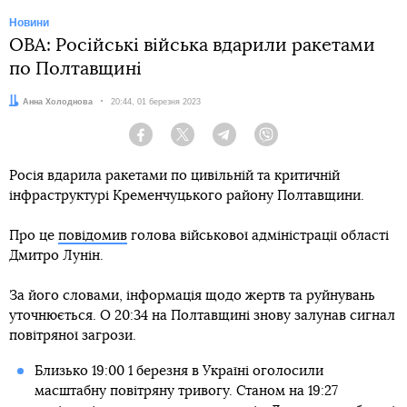
Новини
ОВА: Російські війська вдарили ракетами
по Полтавщині
Автор:
Анна Холоднова
Дата:
20:44, 01 березня 2023
Facebook
Twitter
Telegram
Viber
Росія вдарила ракетами по цивільній та критичній
інфраструктурі Кременчуцького району Полтавщини.
Про це
повідомив
голова військової адміністрації області
Дмитро Лунін.
За його словами, інформація щодо жертв та руйнувань
уточнюється. О 20:34 на Полтавщині знову залунав сигнал
повітряної загрози.
Близько 19:00 1 березня в Україні оголосили
масштабну повітряну тривогу. Станом на 19:27