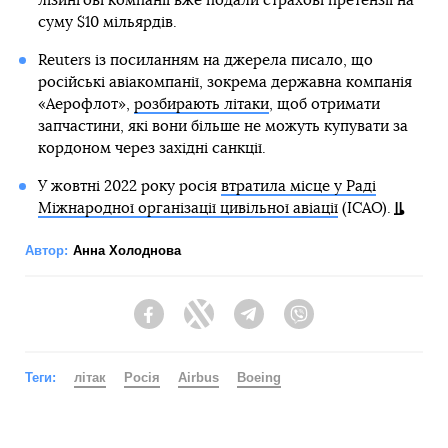
лізингові компанії вже подали страхові претензії на
суму $10 мільярдів.
Reuters із посиланням на джерела писало, що
російські авіакомпанії, зокрема державна компанія
«Аерофлот»,
розбирають літаки
, щоб отримати
запчастини, які вони більше не можуть купувати за
кордоном через західні санкції.
У жовтні 2022 року росія
втратила місце у Раді
Міжнародної організації цивільної авіації
(ІСАО).
Автор:
Анна Холоднова
Facebook
Twitter
Telegram
Viber
Теги:
літак
Росія
Airbus
Boeing