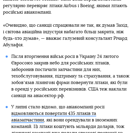
регулярно перевіряє літаки Airbus і Boeing, якими літають
російські авіакомпанії.
«Очевидно, що санкції спрацювали не так, як думав Захід,
і світова авіаційна індустрія набагато більш закрита, ніж
будь-хто думав», — вважає галузевий консультант Річард
Абулафія.
Після вторгнення військ росії в Україну 24 лютого
Євросоюз закрив небо для російських літаків,
заборонив постачати запчастини для них,
техобслуговування, підтримку та страхування, а також
зобовʼязав лізингові фірми повернути літаки, які були
в оренді у російських перевізників. США теж наклали
санкції на авіасектор рф.
У липні стало відомо, що авіакомпанії росії
відмовляються повертати 435 літаків та
авіазапчастини
, які вони орендували в іноземних
компаній. Ці літаки коштують мільярди доларів, тож