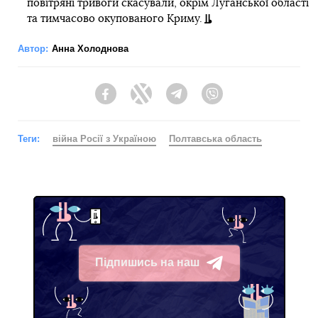
повітряні тривоги скасували, окрім Луганської області
та тимчасово окупованого Криму.
Автор:
Анна Холоднова
Facebook
Twitter
Telegram
Viber
Теги:
війна Росії з Україною
Полтавська область
Підпишись на наш
Telegram