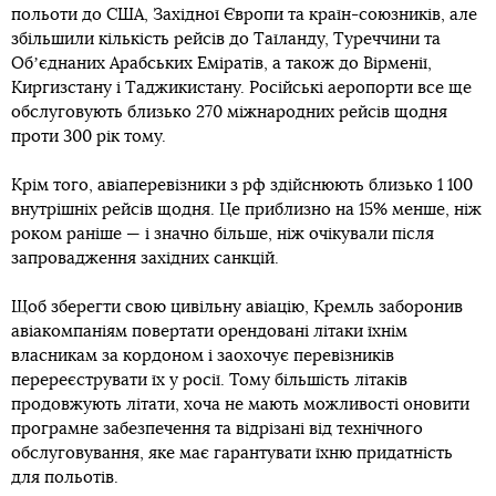
польоти до США, Західної Європи та країн-союзників, але
збільшили кількість рейсів до Таїланду, Туреччини та
Обʼєднаних Арабських Еміратів, а також до Вірменії,
Киргизстану і Таджикистану. Російські аеропорти все ще
обслуговують близько 270 міжнародних рейсів щодня
проти 300 рік тому.
Крім того, авіаперевізники з рф здійснюють близько 1 100
внутрішніх рейсів щодня. Це приблизно на 15% менше, ніж
роком раніше — і значно більше, ніж очікували після
запровадження західних санкцій.
Щоб зберегти свою цивільну авіацію, Кремль заборонив
авіакомпаніям повертати орендовані літаки їхнім
власникам за кордоном і заохочує перевізників
перереєструвати їх у росії. Тому більшість літаків
продовжують літати, хоча не мають можливості оновити
програмне забезпечення та відрізані від технічного
обслуговування, яке має гарантувати їхню придатність
для польотів.