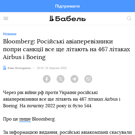
Підтримати
Facebook
Telegram
Twitter
Instagram
Меню
По
по
сай
Новини
Bloomberg: Російські авіаперевізники
попри санкції все ще літають на 467 літаках
Airbus і Boeing
Автор:
Анна Холоднова
Дата:
16:52, 01 березня 2023
Facebook
Twitter
Telegram
Viber
Через рік війни рф проти України російські
авіаперевізники все ще літають на 467 літаках Airbus і
Boeing. На початку 2022 року їх було 544.
Про це
пише
Bloomberg.
За інформацією видання, російські авіакомпанії скасували