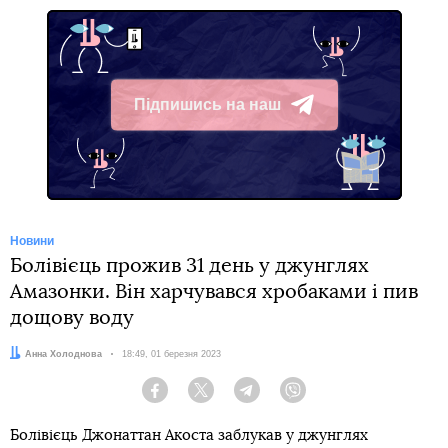
Підпишись на наш
Telegram
Новини
Болівієць прожив 31 день у джунглях
Амазонки. Він харчувався хробаками і пив
дощову воду
Автор:
Анна Холоднова
Дата:
18:49, 01 березня 2023
Facebook
Twitter
Telegram
Viber
Болівієць Джонаттан Акоста заблукав у джунглях