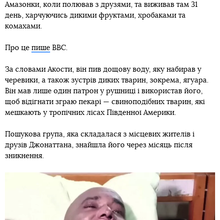
Амазонки, коли полював з друзями, та виживав там 31
день, харчуючись дикими фруктами, хробаками та
комахами.
Про це
пише
BBC.
За словами Акости, він пив дощову воду, яку набирав у
черевики, а також зустрів диких тварин, зокрема, ягуара.
Він мав лише один патрон у рушниці і використав його,
щоб відігнати зграю пекарі — свиноподібних тварин, які
мешкають у тропічних лісах Південної Америки.
Пошукова група, яка складалася з місцевих жителів і
друзів Джонаттана, знайшла його через місяць після
зникнення.