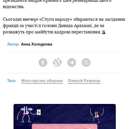
президента Андрія Єрмака є ідея реінкарнації цього
відомства.
Сьогодні ввечері «Слуги народу» збираються на засідання
фракції за участі ії голови Давида Арахамії, де їм
розкажуть про майбутні кадрові перестановки.
Автор:
Анна Холоднова
Facebook
Twitter
Telegram
Viber
Теги:
Міністерство оборони
Олексій Резніков