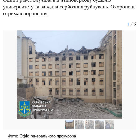
Одна з ракет влучила в пʼятиповерхову будівлю
университету та завдала серйозних руйнувань. Охоронець
отримав поранення.
1
5
Фото: Офіс генерального прокурора