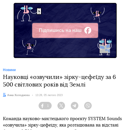
Підпишись на наш
Facebook
Новини
Науковці «озвучили» зірку-цефеїду за 6
500 світлових років від Землі
Автор:
Анна Холоднова
Дата:
13:28, 05 лютого 2023
1
Facebook
Twitter
Telegram
Viber
Команда науково-мистецького проєкту SYSTEM Sounds
«озвучила» зірку-цефеїду, яка розташована на відстані