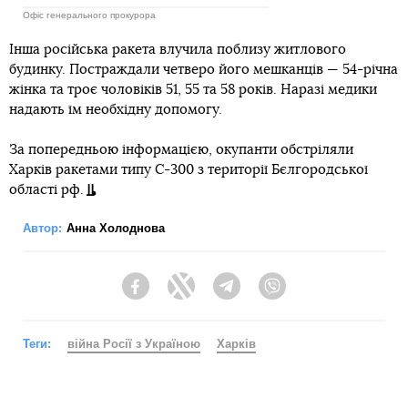
Офіс генерального прокурора
Інша російська ракета влучила поблизу житлового
будинку. Постраждали четверо його мешканців — 54-річна
жінка та троє чоловіків 51, 55 та 58 років. Наразі медики
надають їм необхідну допомогу.
За попередньою інформацією, окупанти обстріляли
Харків ракетами типу С-300 з території Бєлгородської
області рф.
Автор:
Анна Холоднова
Facebook
Twitter
Telegram
Viber
Теги:
війна Росії з Україною
Харків