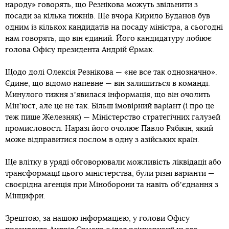
народу» говорять, що Резнікова можуть звільнити з
посади за кілька тижнів. Ще вчора Кирило Буданов був
одним із кількох кандидатів на посаду міністра, а сьогодні
нам говорять, що він єдиний. Його кандидатуру лобіює
голова Офісу президента Андрій Єрмак.
Щодо долі Олексія Резнікова — «не все так однозначно».
Єдине, що відомо напевне — він залишиться в команді.
Минулого тижня зʼявилася інформація, що він очолить
Мінʼюст, але це не так. Більш імовірний варіант (і про це
теж пише Железняк) — Міністерство стратегічних галузей
промисловості. Наразі його очолює Павло Рябікін, який
може відправитися послом в одну з азійських країн.
Ще влітку в уряді обговорювали можливість ліквідації або
трансформації цього міністерства, були різні варіанти —
своєрідна агенція при Міноборони та навіть обʼєднання з
Мінцифри.
Зрештою, за нашою інформацією, у голови Офісу