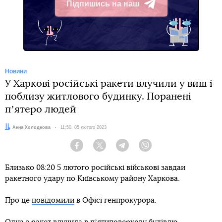
Підпишись на наш
Telegram
Новини
У Харкові російські ракети влучили у виш і
поблизу житлового будинку. Поранені
пʼятеро людей
Автор:
Анна Холоднова
Дата:
11:50, 05 лютого 2023
Facebook
Twitter
Telegram
Viber
Близько 08:20 5 лютого російські військові завдаи
ракетного удару по Київському району Харкова.
Про це
повідомили
в Офісі генпрокурора.