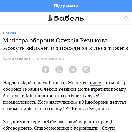
Підтримати
Facebook
Telegram
Twitter
Instagram
Меню
По
по
сай
Новини
Міністра оборони Олексія Резнікова
можуть звільнити з посади за кілька тижнів
Автор:
Анна Холоднова
Дата:
10:20, 05 лютого 2023
Facebook
Twitter
Telegram
Viber
Нардеп від «Голосу» Ярослав Железняк
пише
, що міністр
оборони Украіни Олексій Резніков може втратити посаду
й очолити Міністерство стратегічних галузей
промисловості. Його наступником в Міноборони депутат
називає нинішнього голову ГУР Кирила Буданова.
За даними джерел «Бабеля», такий варіант справді
обговорюють. Співрозмовники в керівництві «Слуги