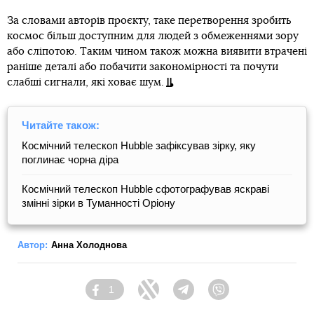
За словами авторів проєкту, таке перетворення зробить
космос більш доступним для людей з обмеженнями зору
або сліпотою. Таким чином також можна виявити втрачені
раніше деталі або побачити закономірності та почути
слабші сигнали, які ховає шум.
Читайте також:
Космічний телескоп Hubble зафіксував зірку, яку
поглинає чорна діра
Космічний телескоп Hubble сфотографував яскраві
змінні зірки в Туманності Оріону
Автор:
Анна Холоднова
1
Facebook
Twitter
Telegram
Viber