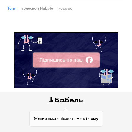
Теги:
телескоп Hubble
космос
Підпишись на наш
Facebook
як і чому
Мене завжди цікавить —