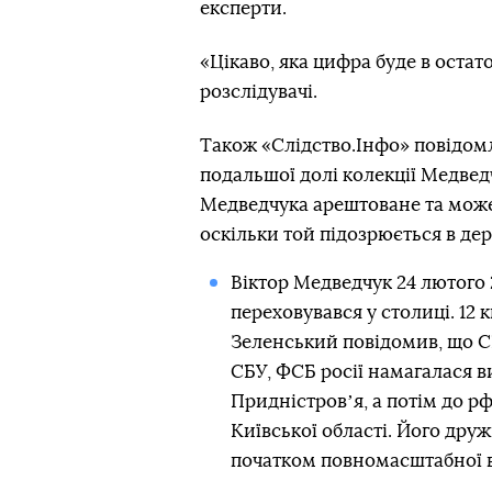
експерти.
«Цікаво, яка цифра буде в остат
розслідувачі.
Також «Слідство.Інфо» повідомля
подальшої долі колекції Медвед
Медведчука арештоване та може
оскільки той підозрюється в дер
Віктор Медведчук 24 лютого 20
переховувався у столиці. 12
Зеленський повідомив, що С
СБУ, ФСБ росії намагалася 
Придністровʼя, а потім до р
Київської області. Його дру
початком повномасштабної в