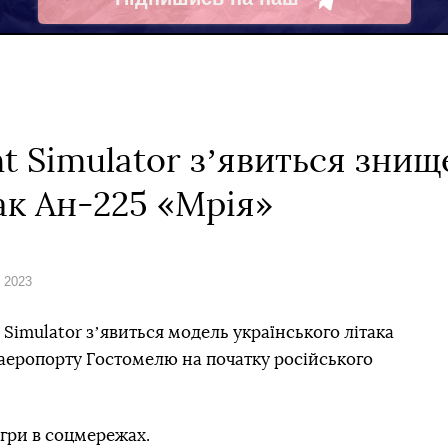
Telegram
ght Simulator зʼявиться зни
ак Ан-225 «Мрія»
о 2023
t Simulator зʼявиться модель українського літака
 аеропорту Гостомелю на початку російського
гри в соцмережах.