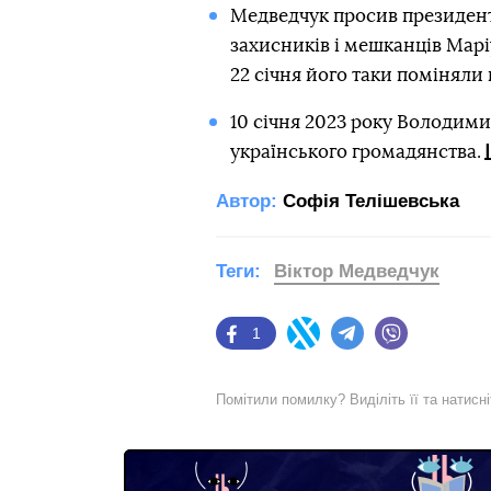
Медведчук просив президент
захисників і мешканців Марі
22 січня його таки поміняли
10 січня 2023 року Володим
українського громадянства.
Автор:
Софія Телішевська
Теги:
Віктор Медведчук
1
Facebook
Twitter
Telegram
Viber
Помітили помилку? Виділіть її та натисн