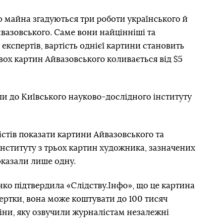
о майна згадуються три роботи українського й
вазовського. Саме вони найцінніші та
 експертів, вартість однієї картини становить
двох картин Айвазовського коливається від $5
и до Київського науково-дослідного інституту
істів показати картини Айвазовського та
Інституту з трьох картин художника, зазначених
оказали лише одну.
ко підтвердила «Слідству.Інфо», що це картина
ертки, вона може коштувати до 100 тисяч
ціни, яку озвучили журналістам незалежні