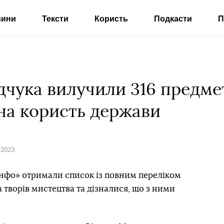
вини
Тексти
Користь
Подкасти
П
дчука вилучили 316 предмет
 на користь держави
 2023
Інфо» отримали список із повним переліком
 творів мистецтва та дізналися, що з ними