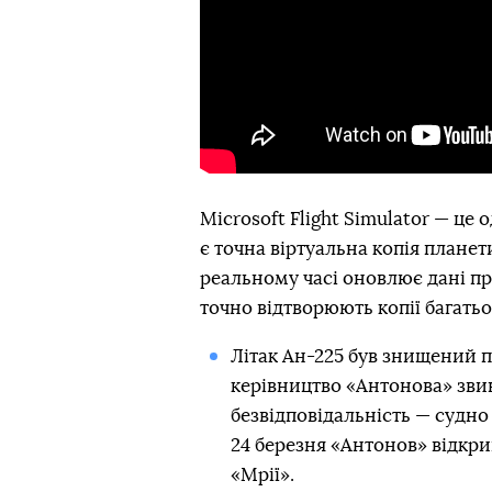
Microsoft Flight Simulator — це 
є точна віртуальна копія планети
реальному часі оновлює дані про 
точно відтворюють копії багать
Літак Ан-225 був знищений пі
керівництво «Антонова» звин
безвідповідальність — судно
24 березня «Антонов» відкри
«Мрії».