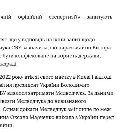
очній — офіційній — експертизі?» — запитують
є, що у відповідь на їхній запит щодо
чука СБУ зазначила, що наразі майно Віктора
 бути конфісковане на користь держави,
жзраді.
22 року втік зі свого маєтку в Києві і відтоді
 квітня президент України Володимир
БУ вдалося затримати Медведчука. За даними
вивезти Медведчука до невизнаного
ф. Однак доїхати Медведчук зміг лише до меж
жина Оксана Марченко виїхала з України перед
ійни.