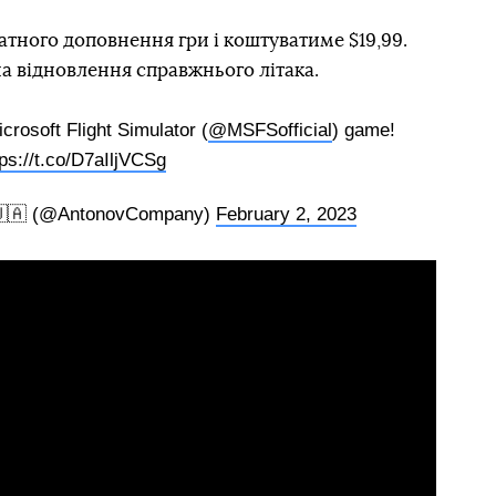
атного доповнення гри і коштуватиме $19,99.
а відновлення справжнього літака.
crosoft Flight Simulator (
@MSFSofficial
) game!
tps://t.co/D7aIljVCSg
🇦 (@AntonovCompany)
February 2, 2023