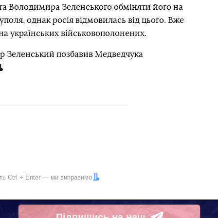
а Володимира Зеленського обміняти його на
уполя, однак росія відмовилась від цього. Вже
 на українських військовополонених.
ир Зеленський позбавив Медведчука
іть
Ctrl
+
Enter
— ми виправимо
Підпишись на наш