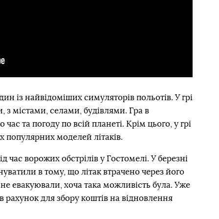
один із найвідоміших симуляторів польотів. У грі
, з містами, селами, будівлями. Гра в
час та погоду по всій планеті. Крім цього, у грі
ох популярних моделей літаків.
д час ворожих обстрілів у Гостомелі. У березні
уватили в тому, що літак втрачено через його
 не евакуювали, хоча така можливість була. Уже
в рахунок для збору коштів на відновлення