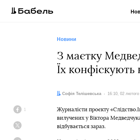
Но
Новини
З маєтку Медве
Їх конфіскують
Автор:
Софія Телішевська
Дата:
16:10, 02 лютого
Журналісти проєкту «Слідство.
1
Facebook
вилучених у Віктора Медведчука
відбувається зараз.
Twitter