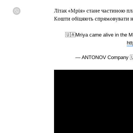
Літак «Мрія» стане частиною пл
Viber
Кошти обіцяють спрямовувати н
🇺🇦Mriya came alive in the Mi
ht
— ANTONOV Company 