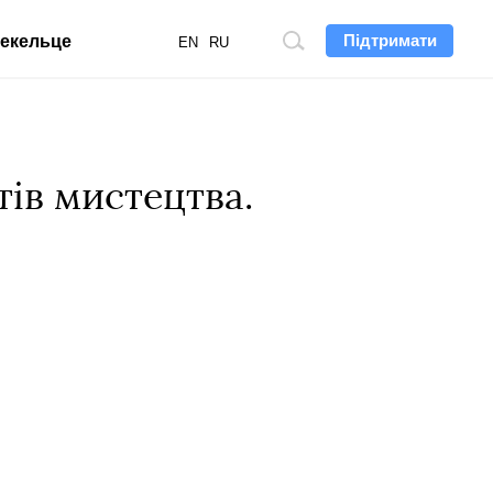
Підтримати
екельце
Пошук
EN
RU
по
сайту
ів мистецтва.