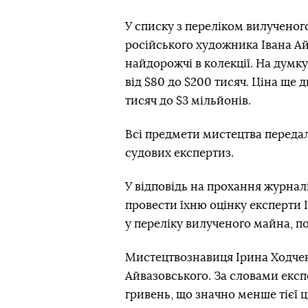
У списку з переліком вилученог
російського художника Івана Ай
найдорожчі в колекції. На думку
від $80 до $200 тисяч. Ціна ще 
тисяч до $3 мільйонів.
Всі предмети мистецтва передал
судових експертиз.
У відповідь на прохання журнал
провести їхню оцінку експерти 
у переліку вилученого майна, п
Мистецтвознавиця Ірина Ходчен
Айвазовського. За словами експ
гривень, що значно менше тієї 