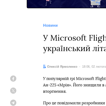
Новини
У Microsoft Fli
український літ
Автор:
Олексій Ярмоленко
Дата:
18:06, 02 лютог
У популярній грі Microsoft Fligh
Facebook
Ан-225 «Мрія». Його знищили в
вторгнення.
Twitter
Про це повідомили розробники 
Telegram