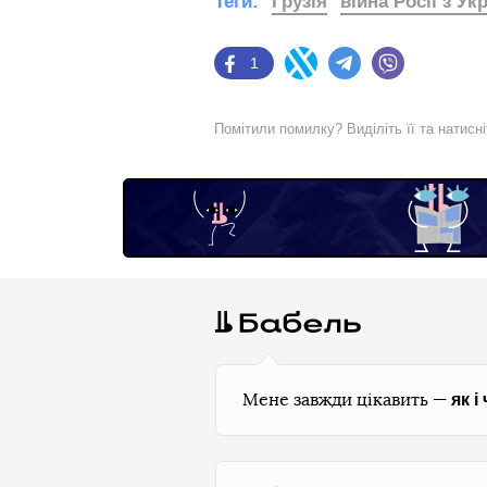
Теги:
Грузія
війна Росії з Ук
1
Facebook
Twitter
Telegram
Viber
Помітили помилку? Виділіть її та натисн
як і
Мене завжди цікавить —