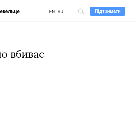
Підтримати
екельце
Пошук
EN
RU
по
сайту
но вбиває