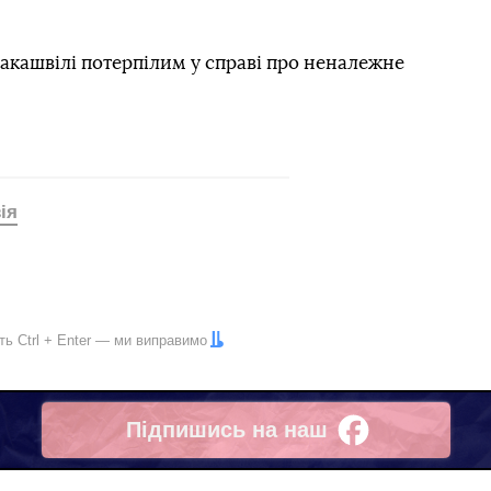
акашвілі потерпілим у справі про неналежне
ія
іть
Ctrl
+
Enter
— ми виправимо
Підпишись на наш
Facebook