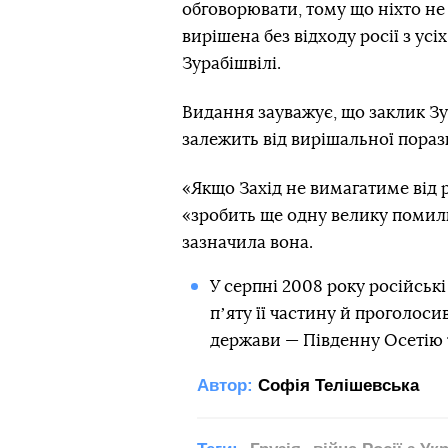
обговорювати, тому що ніхто не
вирішена без відходу росії з ус
Зурабішвілі.
Видання зауважує, що заклик Зу
залежить від вирішальної поразк
«Якщо Захід не вимагатиме від р
«зробить ще одну велику помилку
зазначила вона.
У серпні 2008 року російські
пʼяту її частину й проголоси
держави — Південну Осетію 
Автор:
Софія Телішевська