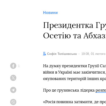
Новини
Президентка Гр
Осетію та Абхаз
Автор:
Софія Телішевська
Дата:
19:08, 01 лютого
На думку президентки Грузії С
1
Facebook
війни в Україні має закінчитися
окупованих територій інших кра
Twitter
Про це грузинська лідерка
розп
Telegram
«Росія повинна затямити, де про
Viber