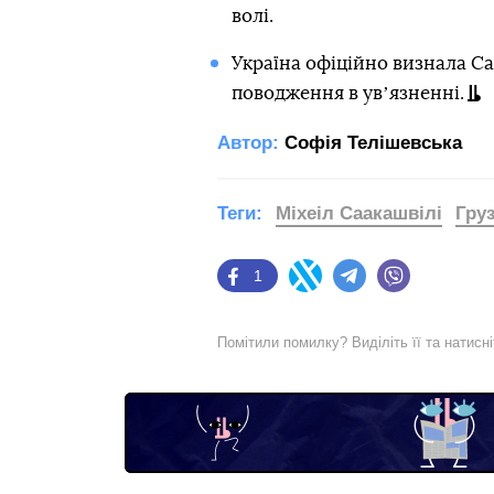
волі.
Україна офіційно визнала Са
поводження в увʼязненні.
Автор:
Софія Телішевська
Теги:
Міхеіл Саакашвілі
Груз
1
Facebook
Twitter
Telegram
Viber
Помітили помилку? Виділіть її та натисн