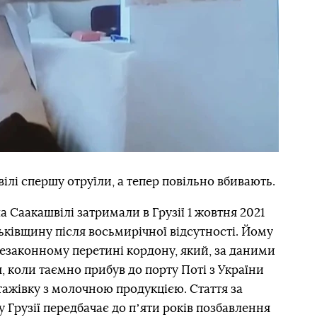
ілі спершу отруїли, а тепер повільно вбивають.
 Саакашвілі затримали в Грузії 1 жовтня 2021
тьківщину після восьмирічної відсутності. Йому
езаконному перетині кордону, який, за даними
ня, коли таємно прибув до порту Поті з України
тажівку з молочною продукцією. Стаття за
Грузії передбачає до пʼяти років позбавлення