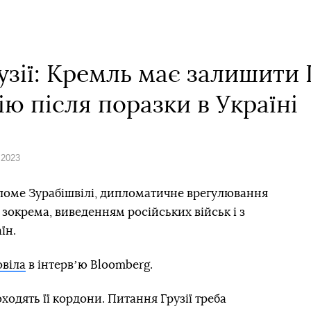
узії: Кремль має залишити
ію після поразки в Україні
 2023
аломе Зурабішвілі, дипломатичне врегулювання
, зокрема, виведенням російських військ і з
їн.
овіла
в інтервʼю Bloomberg.
ходять її кордони. Питання Грузії треба