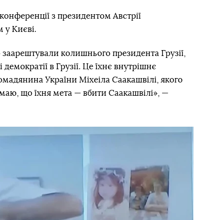
сконференції з президентом Австрії
 у Києві.
 заарештували колишнього президента Грузії,
і демократії в Грузії. Це їхнє внутрішнє
омадянина України Міхеіла Саакашвілі, якого
маю, що їхня мета — вбити Саакашвілі», —