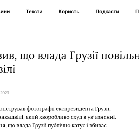
вини
Тексти
Користь
Подкасти
П
ив, що влада Грузії повіль
ілі
 2023
стрував фотографії експрезидента Грузії,
акашвілі, який хворобливо схуд в увʼязненні.
, що влада Грузії публічно катує і вбиває