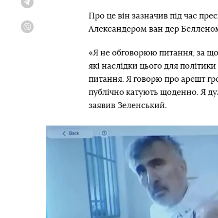
Telegram
Про це він зазначив під час пре
Александером ван дер Белленом
Viber
«Я не обговорюю питання, за що
які наслідки цього для політики 
питання. Я говорю про арешт гр
публічно катують щоденно. Я ду
заявив Зеленський.