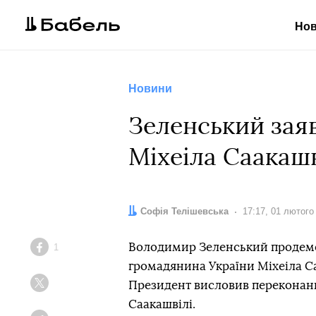
Но
Новини
Зеленський заяв
Міхеіла Саакашв
Автор:
Софія Телішевська
Дата:
17:17, 01 лютого
Володимир Зеленський продемон
1
Facebook
громадянина України Міхеіла Са
Президент висловив переконання
Twitter
Саакашвілі.