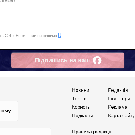
раїною
іть
Ctrl
+
Enter
— ми виправимо
Підпишись на наш
Facebook
Новини
Редакція
Тексти
Інвестори
Користь
Реклама
 чому
Подкасти
Карта сайту
Правила редакції