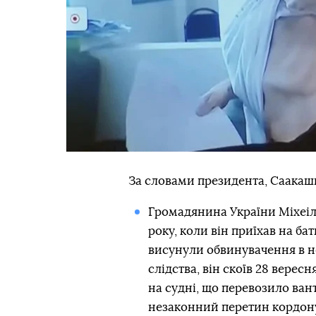
За словами президента, Саакашв
Громадянина України Міхеіла
року, коли він приїхав на ба
висунули обвинувачення в н
слідства, він скоїв 28 верес
на судні, що перевозило ван
незаконний перетин кордону 