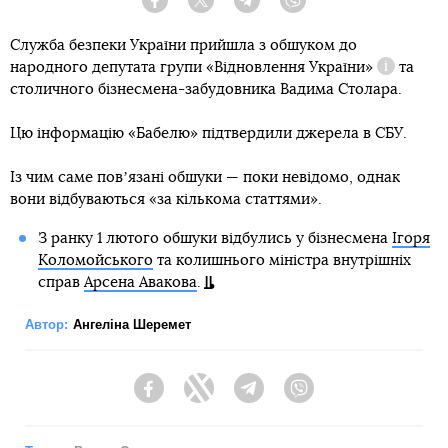
Facebook
Twitter
Telegram
Viber
Служба безпеки України прийшла з обшуком до
народного депутата групи
«Відновлення України»
та
Довідка
столичного бізнесмена-забудовника Вадима Столара.
Цю інформацію «Бабелю» підтвердили джерела в СБУ.
Із чим саме повʼязані обшуки — поки невідомо, однак
вони відбуваються «за кількома статтями».
З ранку 1 лютого обшуки відбулись у бізнесмена
Ігоря
Коломойського
та колишнього міністра внутрішніх
справ
Арсена Авакова
.
Автор:
Ангеліна Шеремет
Facebook
Twitter
Telegram
Viber