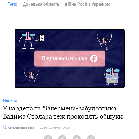
Теги:
Донецька область
війна Росії з Україною
Підпишись на наш
Facebook
Новини
У нардепа та бізнесмена-забудовника
Вадима Столара теж проходять обшуки
Автор:
Ангеліна Шеремет
Дата:
11:56, 01 лютого 2023