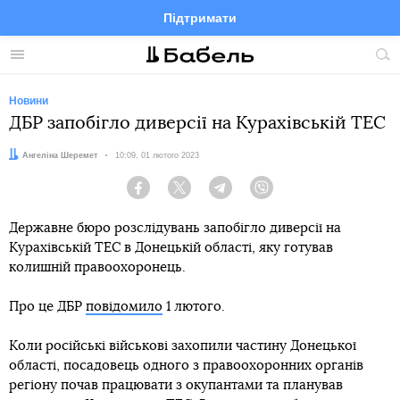
Підтримати
Facebook
Telegram
Twitter
Instagram
Меню
По
по
сай
Новини
ДБР запобігло диверсії на Курахівській ТЕС
Автор:
Ангеліна Шеремет
Дата:
10:09, 01 лютого 2023
Facebook
Twitter
Telegram
Viber
Державне бюро розслідувань запобігло диверсії на
Курахівській ТЕС в Донецькій області, яку готував
колишній правоохоронець.
Про це ДБР
повідомило
1 лютого.
Коли російські військові захопили частину Донецької
області, посадовець одного з правоохоронних органів
регіону почав працювати з окупантами та планував