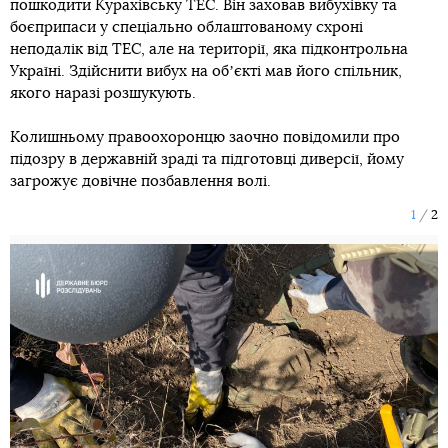
пошкодити Курахівську ТЕС. Він заховав вибухівку та
боєприпаси у спеціально облаштованому схроні
неподалік від ТЕС, але на території, яка підконтрольна
Україні. Здійснити вибух на обʼєкті мав його спільник,
якого наразі розшукують.
Колишньому правоохоронцю заочно повідомили про
підозру в державній зраді та підготовці диверсії, йому
загрожує довічне позбавлення волі.
1
2