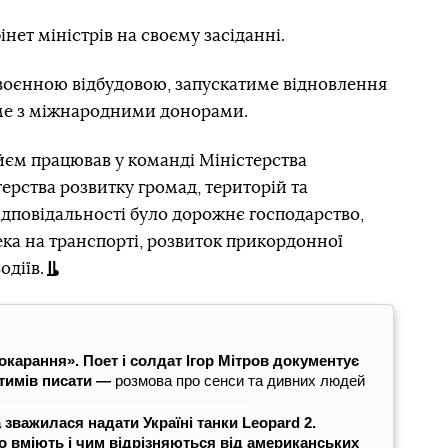
інет міністрів на своєму засіданні.
воєнною відбудовою, запускатиме відновлення
име з міжнародними донорами.
йєм працював у команді Міністерства
ерства розвитку громад, територій та
ідповідальності було дорожнє господарство,
ека на транспорті, розвиток прикордонної
одіїв.
окарання». Поет і солдат Ігор Мітров документує
атимів писати —
розмова про сенси та дивних людей
 зважилася надати Україні танки Leopard 2.
о вміють і чим відрізняються від американських