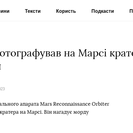
вини
Тексти
Користь
Подкасти
П
отографував на Марсі крат
и
023
льного апарата Mars Reconnaissance Orbiter
ратера на Марсі. Він нагадує морду