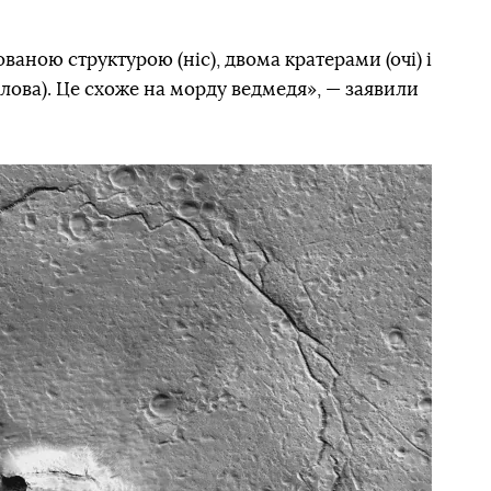
ваною структурою (ніс), двома кратерами (очі) і
лова). Це схоже на морду ведмедя», — заявили