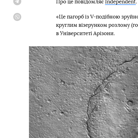
Про це повідомляє
Independent
.
Telegram
«Це пагорб із V-подібною зруйно
Viber
круглим візерунком розлому (го
в Університеті Арізони.