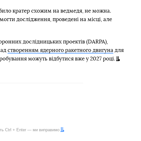
било кратер схожим на ведмедя, не можна.
могти дослідження, проведені на місці, але
оронних дослідницьких проектів (DARPA),
над
створенням ядерного ракетного двигуна
для
робування можуть відбутися вже у 2027 році.
іть
Ctrl
+
Enter
— ми виправимо