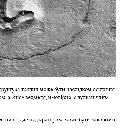
труктура тріщин може бути наслідком осідання
м, а «ніс» ведмедя, ймовірно, є вулканічним
, який осідає над кратером, може бути лавовими