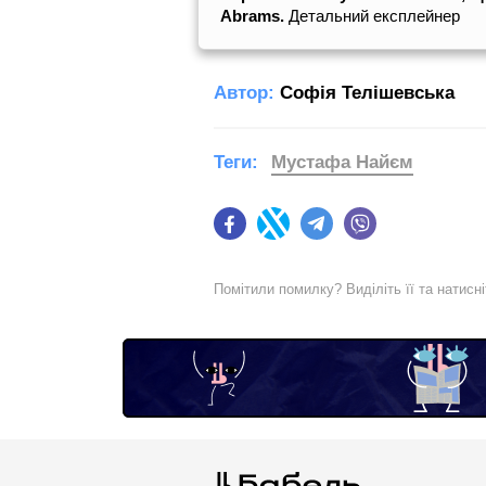
Abrams.
Детальний експлейнер
Автор:
Софія Телішевська
Теги:
Мустафа Найєм
Facebook
Twitter
Telegram
Viber
Помітили помилку? Виділіть її та натисн