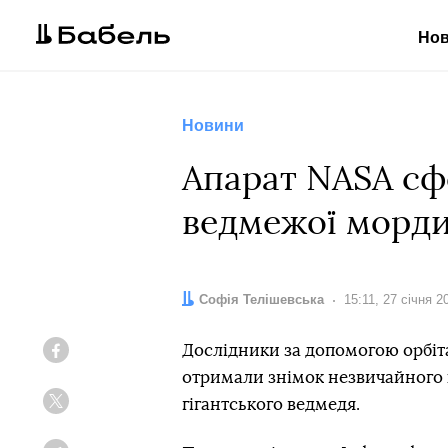
Но
Новини
Апарат NASA сф
ведмежої морд
Автор:
Софія Телішевська
Дата:
15:11, 27 січня 2
Дослідники за допомогою орбіта
Facebook
отримали знімок незвичайного к
гігантського ведмедя.
Twitter