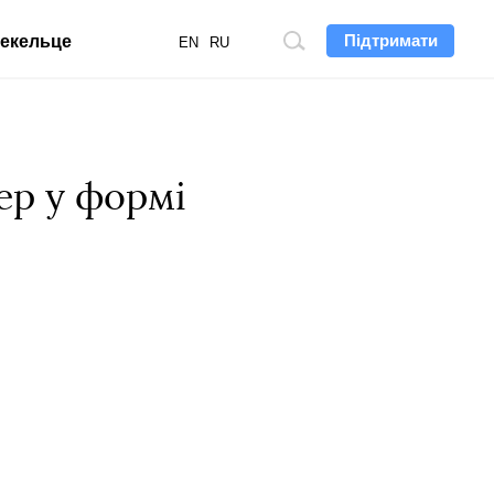
Підтримати
екельце
Пошук
EN
RU
по
сайту
ер у формі