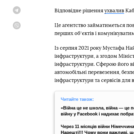
Відповідне рішення
ухвалив
Каб
Telegram
Це агентство займатиметься по
Viber
перших обʼєктів і комунікуват
Із серпня 2021 року Мустафа На
інфраструктури, а згодом Мініст
інфраструктури. Сферою його в
автомобільні перевезення, безп
інфраструктури та сервісів для в
Читайте також:
«Війна це не школа, війна ― це п
війну у Facebook і надихає побр
Через 11 місяців війни Німеччина
Нарешті!!! Чому вони важливі, щ