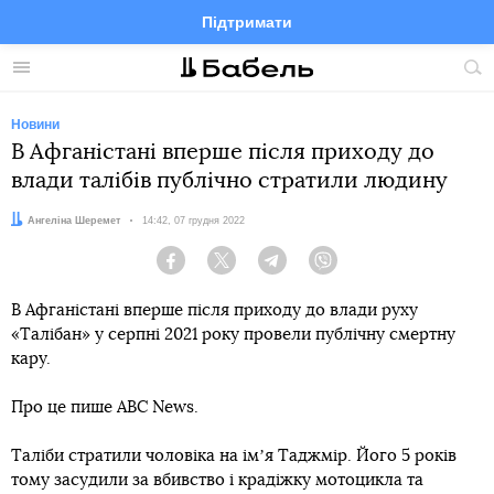
Підтримати
Facebook
Telegram
Twitter
Instagram
Меню
По
по
сай
Новини
В Афганістані вперше після приходу до
влади талібів публічно стратили людину
Автор:
Ангеліна Шеремет
Дата:
14:42, 07 грудня 2022
Facebook
Twitter
Telegram
Viber
В Афганістані вперше після приходу до влади руху
«Талібан» у серпні 2021 року провели публічну смертну
кару.
Про це пише ABC News.
Таліби стратили чоловіка на імʼя Таджмір. Його 5 років
тому засудили за вбивство і крадіжку мотоцикла та