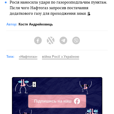
Росія наносила удари по газорозподільчим пунктам.
Після чого Нафтогаз запросив постачання
додаткового газу для проходження зими.
Автор:
Костя Андрейковець
Facebook
Twitter
Telegram
Viber
Теги:
«Нафтогаз»
війна Росії з Україною
Підпишись на наш
Facebook