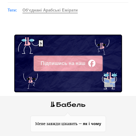
Теги:
Обʼєднані Арабські Емірати
Підпишись на наш
Facebook
як і чому
Мене завжди цікавить —