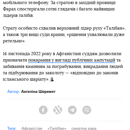
мобільного телефону. За стратою в західній провінції
Фарах спостерігали сотні глядачів і багато найвищих
лідерів талібів.
Страту особисто схвалив верховний лідер руху «Талібан»,
а також три вищі суди країни, «рішення ухвалювали дуже
ретельно».
14 листопада 2022 року в Афганістані суддям дозволили
призначати
покарання у вигляді публічних ампутацій
та
забивання камінням за пограбування, викрадання людей
та підбурювання до заколоту — «відповідно до законів
ісламського шаріату».
Автор:
Ангеліна Шеремет
Facebook
Twitter
Telegram
Viber
Теги:
Афганістан
«Талібан»
смертна кара