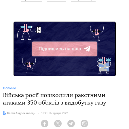
Підпишись на наш
Telegram
Новини
Війська росії пошкодили ракетними
атаками 350 об’єктів з видобутку газу
Автор:
Костя Андрейковець
Дата:
16:41, 07 грудня 2022
Facebook
Twitter
Telegram
Viber