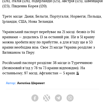
(126), Італія (126), Нідерланди (125), Австрія (125), Швейцарія
(123), Південна Корея (120).
Третє місце: Данія, Бельгія, Португалія, Норвегія, Польща,
Ірландія, США, Нова Зеландія.
Український паспорт перебуває на 21 місці: безвіз із 94
країнами — додались 13 за останній рік. Ще в 51 країну
можна зробити візу по прибуттю, а для вʼїзду ще в 53
країни необхідна віза. Своє 21 місце Україна розділяє з
Ватиканом та Перу.
Російський паспорт розділяє 38 місце із Туреччиною
(безвізовий вʼїзд у 78 та 73 країни відповідно). На
останньому, 97 місці, Афганістан — 5 країн.
Автор:
Ангеліна Шеремет
Facebook
Twitter
Telegram
Viber