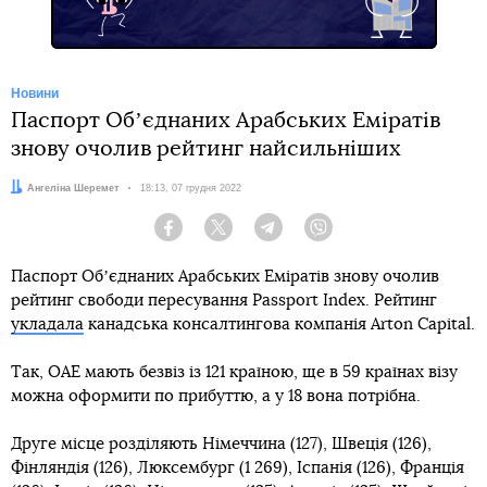
Новини
Паспорт Обʼєднаних Арабських Еміратів
знову очолив рейтинг найсильніших
Автор:
Ангеліна Шеремет
Дата:
18:13, 07 грудня 2022
Facebook
Twitter
Telegram
Viber
Паспорт Обʼєднаних Арабських Еміратів знову очолив
рейтинг свободи пересування Passport Index. Рейтинг
укладала
канадська консалтингова компанія Arton Capital.
Так, ОАЕ мають безвіз із 121 країною, ще в 59 країнах візу
можна оформити по прибуттю, а у 18 вона потрібна.
Друге місце розділяють Німеччина (127), Швеція (126),
Фінляндія (126), Люксембург (1 269), Іспанія (126), Франція