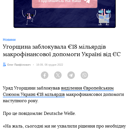
Підпишись на наш
Telegram
Новини
Угорщина заблокувала €18 мільярдів
макрофінансової допомоги Україні від ЄС
Автор:
Олег Панфілович
Дата:
16:09, 06 грудня 2022
Facebook
Twitter
Telegram
Viber
Уряд Угорщини заблокував
виділення Європейським
Союзом Україні €18 мільярдів
макрофінансової допомоги
наступного року.
Про це повідомляє Deutsche Welle.
«На жаль, сьогодні ми не ухвалили рішення про необхідну