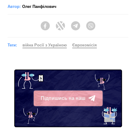
Автор:
Олег Панфілович
Facebook
Twitter
Telegram
Viber
Теги:
війна Росії з Україною
Єврокомісія
Підпишись на наш
Telegram