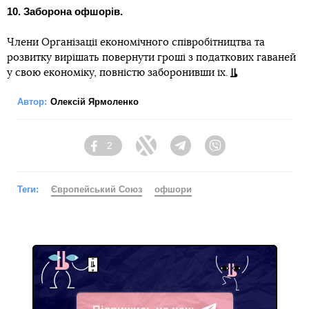
10. Заборона офшорів.
Члени Організації економічного співробітництва та
розвитку вирішать повернути гроші з податкових гаваней
у свою економіку, повністю заборонивши їх.
Автор:
Олексій Ярмоленко
2
Facebook
Twitter
Telegram
Viber
Теги:
Європейський Союз
офшори