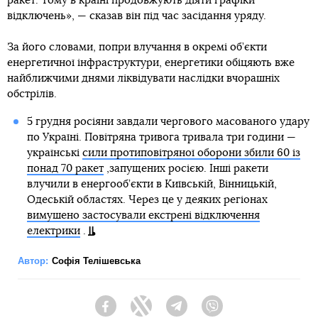
ракет. Тому в країні продовжують діяти графіки
відключень», — сказав він під час засідання уряду.
За його словами, попри влучання в окремі об’єкти
енергетичної інфраструктури, енергетики обіцяють вже
найближчими днями ліквідувати наслідки вчорашніх
обстрілів.
5 грудня росіяни завдали чергового масованого удару
по Україні. Повітряна тривога тривала три години —
українські
сили протиповітряної оборони збили 60 із
понад 70 ракет
,запущених росією. Інші ракети
влучили в енергооб’єкти в Київській, Вінницькій,
Одеській областях. Через це у деяких регіонах
вимушено застосували екстрені відключення
електрики
.
Автор:
Софія Телішевська
Facebook
Twitter
Telegram
Viber