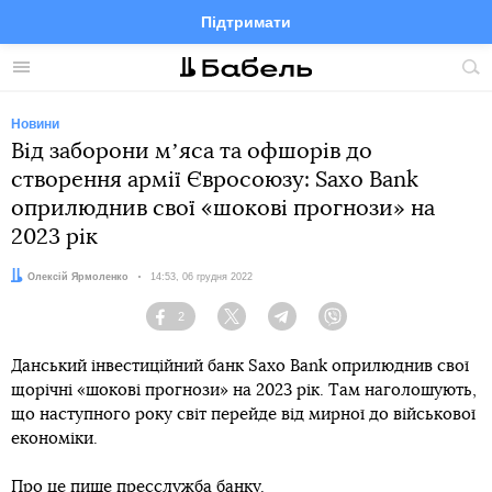
Підтримати
Facebook
Telegram
Twitter
Instagram
Меню
По
по
сай
Новини
Від заборони мʼяса та офшорів до
створення армії Євросоюзу: Saxo Bank
оприлюднив свої «шокові прогнози» на
2023 рік
Автор:
Олексій Ярмоленко
Дата:
14:53, 06 грудня 2022
2
Facebook
Twitter
Telegram
Viber
Данський інвестиційний банк Saxo Bank оприлюднив свої
щорічні «шокові прогнози» на 2023 рік. Там наголошують,
що наступного року світ перейде від мирної до військової
економіки.
Про це пише
пресслужба
банку.