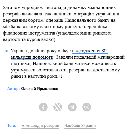
Загалом упродовж листопада динаміку міжнародних
резервів визначали такі чинники: операції з управління
державним боргом; операції Національного банку на
міжбанківському валютному ринку та переоцінка
фінансових інструментів (унаслідок зміни ринкової
вартості та курсів валют).
Україна до кінця року очікує
надходження $12
мільярдів допомоги
. Завдяки подальшій міжнародній
підтримці Національний банк матиме можливість
утримувати золотовалютні резерви на достатньому
рівні і в наступні роки.
Автор:
Олексій Ярмоленко
Facebook
Twitter
Telegram
Viber
Теги:
міжнародні резерви
Нацбанк України