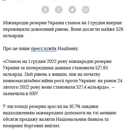
Facebook
Twitter
Telegram
Viber
Міжнародні резерви України станом на 1 грудня вперше
перевищили довоєнний рівень. Вони досягли майже $28
мільярдів.
Про це пише
пресслужба
Нацбанку.
«Станом на 1 грудня 2022 року міжнародні резерви
України за попередніми даними становили $27,95
мільярда. Цей рівень є вищим, ніж на початку
повномасштабної війни росії проти України: на ранок 24
лютого 2022 року вони становили $27,4 мільярда», —
зазначили в НБУ.
У листопаді резерви зросли на 10,7% завдяки
надходженням міжнародної допомоги на тлі менших
обсягів продажу валюти Національним банком та
помірних боргових виплат.