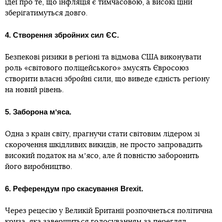
ідеї про те, що інфляція є тимчасовою, а високі ціни
зберігатимуться довго.
4. Створення збройних сил ЄС.
Безпекові ризики в регіоні та відмова США виконувати
роль «світового поліцейського» змусять Євросоюз
створити власні збройні сили, що виведе єдність регіону
на новий рівень.
5. Заборона мʼяса.
Одна з країн світу, прагнучи стати світовим лідером зі
скорочення шкідливих викидів, не просто запровадить
високий податок на мʼясо, але й повністю заборонить
його виробництво.
6. Референдум про скасування Brexit.
Через рецесію у Великій Британії розпочнеться політична
криза, яка завершиться голосуванням за перегляд