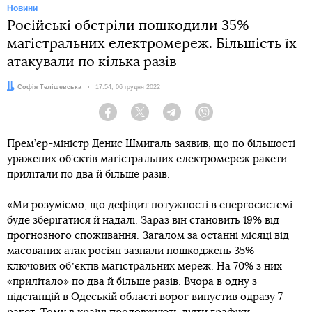
Новини
Російські обстріли пошкодили 35%
магістральних електромереж. Більшість їх
атакували по кілька разів
Автор:
Софія Телішевська
Дата:
17:54, 06 грудня 2022
Facebook
Twitter
Telegram
Viber
Прем’єр-міністр Денис Шмигаль заявив, що по більшості
уражених об’єктів магістральних електромереж ракети
прилітали по два й більше разів.
«Ми розуміємо, що дефіцит потужності в енергосистемі
буде зберігатися й надалі. Зараз він становить 19% від
прогнозного споживання. Загалом за останні місяці від
масованих атак росіян зазнали пошкоджень 35%
ключових обʼєктів магістральних мереж. На 70% з них
«прилітало» по два й більше разів. Вчора в одну з
підстанцій в Одеській області ворог випустив одразу 7