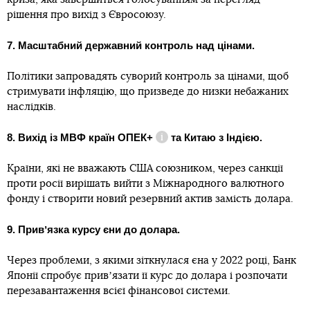
рішення про вихід з Євросоюзу.
7. Масштабний державний контроль над цінами.
Політики запровадять суворий контроль за цінами, щоб
стримувати інфляцію, що призведе до низки небажаних
наслідків.
8. Вихід із МВФ країн
ОПЕК+
та Китаю з Індією.
Довідка
Країни, які не вважають США союзником, через санкції
проти росії вирішать вийти з Міжнародного валютного
фонду і створити новий резервний актив замість долара.
9. Привʼязка курсу єни до долара.
Через проблеми, з якими зіткнулася єна у 2022 році, Банк
Японії спробує привʼязати її курс до долара і розпочати
перезавантаження всієї фінансової системи.