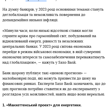
На думку банкірів, у 2023 році основними темами стануть
деглобалізація та неможливість повернення до
допандемійної низької інфляції.
«Минули часи, коли низькі відсоткові ставки могли
сприяти мріям про гармонійний світ, побудований на
відновлюваній енергії, рівності та незалежних
центральних банках. У 2023 році світова економіка
перейде в режим військової економіки, в якій суверенні
економічні інтереси та самозабезпечення переважатимуть
над глобалізацією», — кажуть у Saxo Bank.
Банк щороку публікує такі «шокові прогнози» —
малоймовірні події, які можуть призвести до шоку на
фінансових ринках. Експерти Saxo Bank зазначають, що до
цих прогнозів потрібно ставитися як до експерименту з
розглядом усіх можливостей, навіть якщо вони нереальні.
1. «Манхеттенський проєкт» для енергетики.