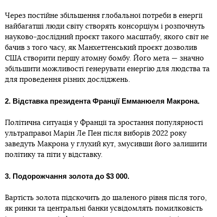
Через постійне збільшення глобальної потреби в енергії
найбагатші люди світу створять консорціум і розпочнуть
науково-дослідний проєкт такого масштабу, якого світ не
бачив з того часу, як Манхеттенський проєкт дозволив
США створити першу атомну бомбу. Його мета — значно
збільшити можливості генерувати енергію для людства та
для проведення різних досліджень.
2. Відставка президента Франції Емманюеля Макрона.
Політична ситуація у Франції та зростання популярності
ультраправої Марін Ле Пен після виборів 2022 року
заведуть Макрона у глухий кут, змусивши його залишити
політику та піти у відставку.
3. Подорожчання золота до $3 000.
Вартість золота підскочить до шаленого рівня після того,
як ринки та центральні банки усвідомлять помилковість