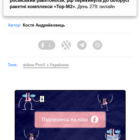
російський ракетоносій, рф перекинула до білорусі
ракетні комплекси «Тор-М2».
День 279: онлайн
Автор:
Костя Андрейковець
1
Facebook
Twitter
Telegram
Viber
Теги:
війна Росії з Україною
Підпишись на наш
Facebook