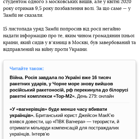
студентом одного з московських вишів, але у квітні 2020
року отримав 9,5 року позбавлення волі. За що саме — у
Замбії не сказали.
15 листопада уряд Замбії попросив від росії негайно
надати інформацію про те, яким чином громадянин їхньої
країни, який сидів у вʼязниці в Москві, був завербований та
відправлений на війну проти України.
Читайте також:
Війна. Росія завдала по Україні вже 16 тисяч
ракетних ударів, у Чорне море знову вийшов
російський ракетоносій, рф перекинула до білорусі
ракетні комплекси «Тор-М2».
День 279: онлайн
«У «вагнерівців» буде менше часу вбивати
українців».
Британський юрист Джейсон МакКʼю
взявся довести, що «ПВК Вагнера» — терористи, й
отримати мільярди компенсацій для постраждалих
українців. Інтервʼю