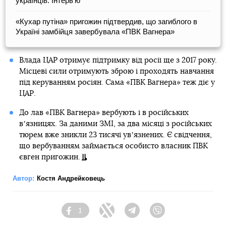
українців. Інтервʼю
«Кухар путіна» пригожин підтвердив, що загиблого в
Україні замбійця завербувала «ПВК Вагнера»
Влада ЦАР отримує підтримку від росії ще з 2017 року.
Місцеві сили отримують зброю і проходять навчання
під керуванням росіян. Сама «ПВК Вагнера» теж діє у
ЦАР.
До лав «ПВК Вагнера» вербують і в російських
вʼязницях. За даними ЗМІ, за два місяці з російських
тюрем вже зникли 23 тисячі увʼязнених. Є свідчення,
що вербуванням займається особисто власник ПВК
євген пригожин.
Автор:
Костя Андрейковець
1
Facebook
Twitter
Telegram
Viber