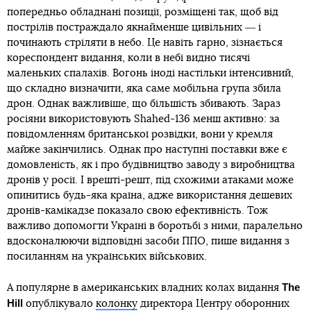
попередньо обладнані позиції, розміщені так, щоб від
пострілів постраждало якнайменше цивільних ― і
починають стріляти в небо. Це навіть гарно, зізнається
кореспондент видання, коли в небі видно тисячі
маленьких спалахів. Вогонь іноді настільки інтенсивний,
що складно визначити, яка саме мобільна група збила
дрон. Однак важливіше, що більшість збивають. Зараз
росіяни використовують Shahed-136 менш активно: за
повідомленням британської розвідки, вони у кремля
майже закінчились. Однак про наступні поставки вже є
домовленість, як і про будівництво заводу з виробництва
дронів у росії. І врешті-решт, під схожими атаками може
опинитись будь-яка країна, адже використання дешевих
дронів-камікадзе показало свою ефективність. Тож
важливо допомогти Україні в боротьбі з ними, паралельно
вдосконалюючи відповідні засоби ППО, пише видання з
посиланням на українських військових.
The
А популярне в американських владних колах видання
Hill
опублікувало
колонку
директора Центру оборонних