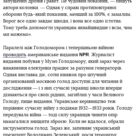
запущених дронів і ракет. Це чудовий показник, ― пишуть
автори колонки. ― Однак у справі протиповітряної
оборони будь-який показник, менший за 100%, є замалим.
Ворог все одно завдає шкоди, і вона все одно істотна.
Тому треба допомогти українцям якнайшвидше і всім, чим
ми можемо».
Паралелі між Голодомором і теперішньою війною
NPR
проводить
американське видання
. Журналіст
видання побував у Музеї Голодомору, який зараз через
вимкнення електрики працює за рахунок генераторів.
Однак виставка діє, сотні книжок про штучний
організований москвою голод доступні для читання й
дослідження ― і з них сучасні українці інколи вперше
дізнаються про своїх рідних, загиблих у часи Великого
Голоду, пише видання. Українське керівництво теж
порівнює сучасну війну з подіями 1932―1933 років. Голоду
передувала війна ― тоді силу українців чинити опір
намагалися знищити зброєю. Коли не вдалося, обрали
інструментом голод. Зараз же, запевняє український
президент Володимир Зеленський, росія тероризує