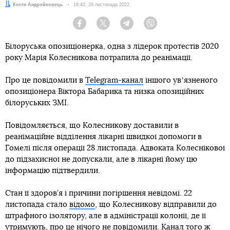
Автор:
Костя Андрейковець
Дата:
19:42, 29 листопада 2022
Facebook
Twitter
Telegram
Viber
Білоруська опозиціонерка, одна з лідерок протестів 2020
року Марія Колесникова потрапила до реанімації.
Про це повідомили в
Telegram-канал
іншого увʼязненого
опозиціонера Віктора Бабарика та низка опозиційних
білоруських ЗМІ.
Повідомляється, що Колесникову доставили в
реанімаційне відділення лікарні швидкої допомоги в
Гомелі після операції 28 листопада. Адвоката Колеснікової
до підзахисної не допускали, але в лікарні йому цю
інформацію підтвердили.
Стан її здоров’я і причини погіршення невідомі. 22
листопада стало
відомо
, що Колесникову відправили до
штрафного ізолятору, але в адміністрації колонії, де її
утримують, про це нічого не повідомили. Канал того ж