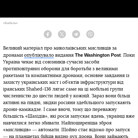
«Бабель»
Facebook
Twitter
Telegram
Viber
Великий матеріал про миколаївських мисливців за
The Washington Post
дронами
опублікувало
видання
. Поки
Україна чекає від союзників сучасні засоби
протиповітряної оборони для боротьби з великими
ракетами та компактними дронами, основне завдання із
захисту українських міст і об’єктів інфраструктури від
іранських Shahed-136 лягає саме на ці мобільні групи
численністю до шести людей у кожній. Зараз вони більш
активні на півдні, звідки росіяни здебільшого запускають
дрони-камікадзе. І саме вночі, тому що переважну
більшість «Шахідів», які росія запускає вдень, українці вже
навчилися легко збивати. Найпоширеніша зброя
«мисливців» ― автомати. Щойно стає відомо про запуск
― на планшетах бійців видно рух дрона. Вони займають