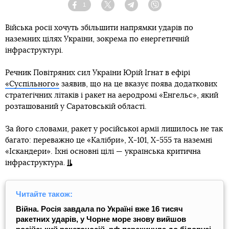
1
Facebook
Twitter
Telegram
Viber
Війська росії хочуть збільшити напрямки ударів по
наземних цілях України, зокрема по енергетичній
інфраструктурі.
Речник Повітряних сил України Юрій Ігнат в ефірі
«Суспільного»
заявив, що на це вказує поява додаткових
стратегічних літаків і ракет на аеродромі «Енгельс», який
розташований у Саратовській області.
За його словами, ракет у російської армії лишилось не так
багато: переважно це «Калібри», Х-101, Х-555 та наземні
«Іскандери». Їхні основні цілі — українська критична
інфраструктура.
Читайте також:
Війна. Росія завдала по Україні вже 16 тисяч
ракетних ударів, у Чорне море знову вийшов