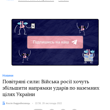
Підпишись на наш
Telegram
Новини
Повітряні сили: Війська росії хочуть
збільшити напрямки ударів по наземних
цілях України
Автор:
Костя Андрейковець
Дата:
22:59, 29 листопада 2022