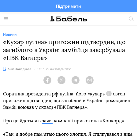
Підтримати
Facebook
Telegram
Twitter
Instagram
Меню
По
по
сай
Новини
«Кухар путіна» пригожин підтвердив, що
загиблого в Україні замбійця завербувала
«ПВК Вагнера»
Автор:
Анна Холоднова
Дата:
16:15, 29 листопада 2022
Facebook
Twitter
Telegram
Viber
Соратник президента рф путіна, його
«кухар»
євген
Довідка
пригожин підтвердив, що загиблий в Україні громадянин
Замбії воював у складі «ПВК Вагнера».
Про це йдеться в
заяві
компанії пригожина «Конкорд».
«Так, я добре памʼятаю цього хлопця. Я спілкувався з ним