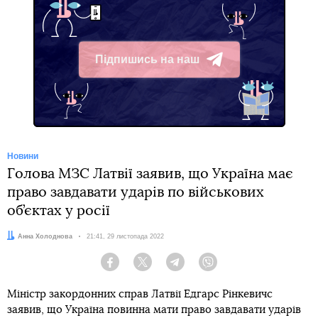
Підпишись на наш
Telegram
Новини
Голова МЗС Латвії заявив, що Україна має
право завдавати ударів по військових
об’єктах у росії
Автор:
Анна Холоднова
Дата:
21:41, 29 листопада 2022
Facebook
Twitter
Telegram
Viber
Міністр закордонних справ Латвії Едгарс Рінкевичс
заявив, що Україна повинна мати право завдавати ударів