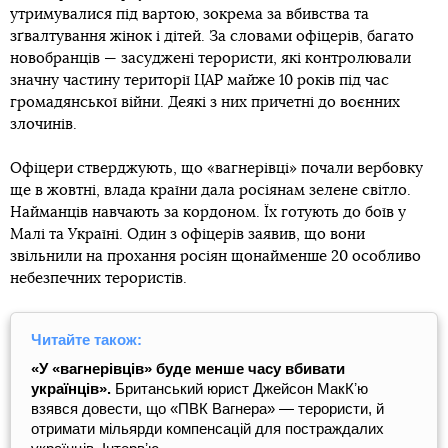
утримувалися під вартою, зокрема за вбивства та
зґвалтування жінок і дітей. За словами офіцерів, багато
новобранців — засуджені терористи, які контролювали
значну частину території ЦАР майже 10 років під час
громадянської війни. Деякі з них причетні до воєнних
злочинів.
Офіцери стверджують, що «вагнерівці» почали вербовку
ще в жовтні, влада країни дала росіянам зелене світло.
Найманців навчають за кордоном. Їх готують до боїв у
Малі та Україні. Один з офіцерів заявив, що вони
звільнили на прохання росіян щонайменше 20 особливо
небезпечних терористів.
Читайте також:
«У «вагнерівців» буде менше часу вбивати
українців».
Британський юрист Джейсон МакКʼю
взявся довести, що «ПВК Вагнера» — терористи, й
отримати мільярди компенсацій для постраждалих