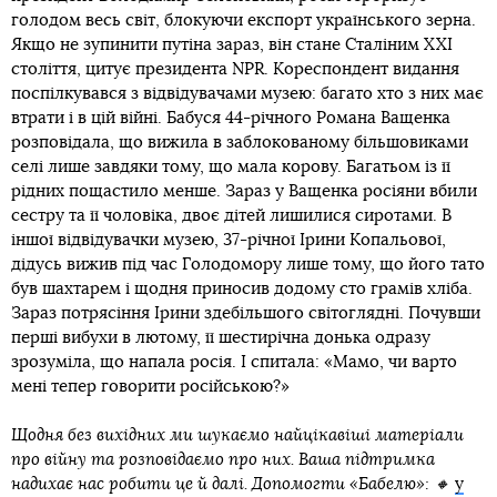
голодом весь світ, блокуючи експорт українського зерна.
Якщо не зупинити путіна зараз, він стане Сталіним XXI
століття, цитує президента NPR. Кореспондент видання
поспілкувався з відвідувачами музею: багато хто з них має
втрати і в цій війні. Бабуся 44-річного Романа Ващенка
розповідала, що вижила в заблокованому більшовиками
селі лише завдяки тому, що мала корову. Багатьом із її
рідних пощастило менше. Зараз у Ващенка росіяни вбили
сестру та її чоловіка, двоє дітей лишилися сиротами. В
іншої відвідувачки музею, 37-річної Ірини Копальової,
дідусь вижив під час Голодомору лише тому, що його тато
був шахтарем і щодня приносив додому сто грамів хліба.
Зараз потрясіння Ірини здебільшого світоглядні. Почувши
перші вибухи в лютому, її шестирічна донька одразу
зрозуміла, що напала росія. І спитала: «Мамо, чи варто
мені тепер говорити російською?»
Щодня без вихідних ми шукаємо найцікавіші матеріали
про війну та розповідаємо про них. Ваша підтримка
надихає нас робити це й далі. Допомогти «Бабелю»: 🔸
у