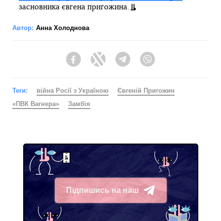
засновника євгена пригожина.
Автор:
Анна Холоднова
Facebook
Twitter
Telegram
Viber
Теги:
війна Росії з Україною
Євгеній Пригожин
«ПВК Вагнера»
Замбія
Підпишись на наш
Telegram