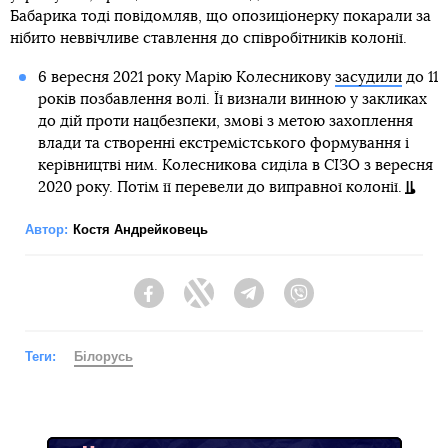
Бабарика тоді повідомляв, що опозиціонерку покарали за
нібито неввічливе ставлення до співробітників колонії.
6 вересня 2021 року Марію Колесникову
засудили
до 11
років позбавлення волі. Її визнали винною у закликах
до дій проти нацбезпеки, змові з метою захоплення
влади та створенні екстремістського формування і
керівництві ним. Колесникова сиділа в СІЗО з вересня
2020 року. Потім її перевели до виправної колонії.
Автор:
Костя Андрейковець
Facebook
Twitter
Telegram
Viber
Теги:
Білорусь