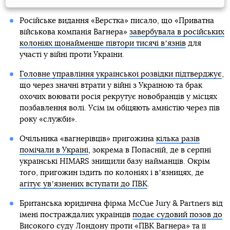
Російське видання «Верстка» писало, що «Приватна
військова компанія Вагнера»
завербувала в російських
колоніях щонайменше півтори тисячі вʼязнів
для
участі у війні проти України.
Головне управління української розвідки підтверджує
,
що через значні втрати у війні з Україною та брак
охочих воювати росія рекрутує новобранців у місцях
позбавлення волі. Усім їм обіцяють амністію через пів
року «служби».
Очільника «вагнерівців» пригожина
кілька разів
помічали в Україні
, зокрема в Попасній, де в серпні
українські HIMARS знищили базу найманців. Окрім
того, пригожин їздить по колоніях і вʼязницях, де
агітує увʼязнених вступати до ПВК
.
Британська юридична фірма McCue Jury & Partners від
імені постраждалих українців
подає судовий позов до
Високого суду Лондону проти «ПВК Вагнера»
та її