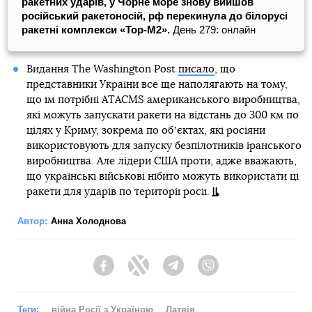
ракетних ударів, у Чорне море знову вийшов
російський ракетоносій, рф перекинула до білорусі
ракетні комплекси «Тор-М2».
День 279: онлайн
Видання The Washington Post
писало
, що
представники України все ще наполягають на тому,
що їм потрібні ATACMS американського виробництва,
які можуть запускати ракети на відстань до 300 км по
цілях у Криму, зокрема по обʼєктах, які росіяни
використовують для запуску безпілотників іранського
виробництва. Але лідери США проти, адже вважають,
що українські військові нібито можуть використати ці
ракети для ударів по території росії.
Автор:
Анна Холоднова
Facebook
Twitter
Telegram
Viber
Теги:
війна Росії з Україною
Латвія