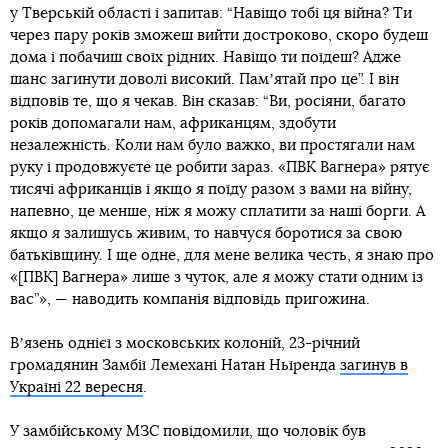
у Тверській області і запитав: “Навіщо тобі ця війна? Ти
через пару років зможеш вийти достроково, скоро будеш
дома і побачиш своїх рідних. Навіщо ти поїдеш? Адже
шанс загинути доволі високий. Памʼятай про це”. І він
відповів те, що я чекав. Він сказав: “Ви, росіяни, багато
років допомагали нам, африканцям, здобути
незалежність. Коли нам було важко, ви простягали нам
руку і продовжуєте це робити зараз. «ПВК Вагнера» рятує
тисячі африканців і якщо я поїду разом з вами на війну,
напевно, це менше, ніж я можу сплатити за наші борги. А
якщо я залишусь живим, то навчуся боротися за свою
батьківщину. І ще одне, для мене велика честь, я знаю про
«[ПВК] Вагнера» лише з чуток, але я можу стати одним із
вас”», — наводить компанія відповідь пригожина.
Вʼязень однієї з московських колоній, 23-річний
громадянин Замбії Лемехані Натан Ньїренда
загинув в
Україні 22 вересня
.
У замбійському МЗС повідомили, що чоловік був