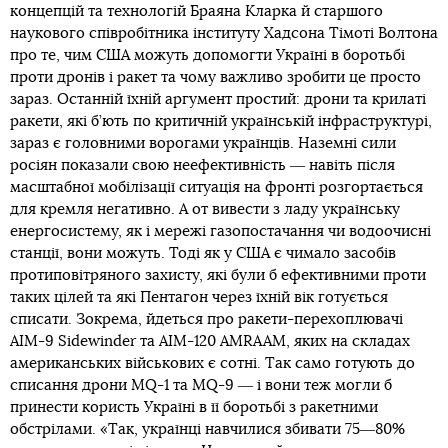
концепцій та технологій Браяна Кларка й старшого
наукового співробітника інституту Хадсона Тімоті Волтона
про те, чим США можуть допомогти Україні в боротьбі
проти дронів і ракет та чому важливо зробити це просто
зараз. Останній їхній аргумент простий: дрони та крилаті
ракети, які б’ють по критичній українській інфраструктурі,
зараз є головними ворогами українців. Наземні сили
росіян показали свою неефективність ― навіть після
масштабної мобілізації ситуація на фронті розгортається
для кремля негативно. А от вивести з ладу українську
енергосистему, як і мережі газопостачання чи водоочисні
станції, вони можуть. Тоді як у США є чимало засобів
протиповітряного захисту, які були б ефективними проти
таких цілей та які Пентагон через їхній вік готується
списати. Зокрема, йдеться про ракети-перехоплювачі
AIM-9 Sidewinder та AIM-120 AMRAAM, яких на складах
американських військових є сотні. Так само готують до
списання дрони MQ-1 та MQ-9 ― і вони теж могли б
принести користь Україні в її боротьбі з ракетними
обстрілами. «Так, українці навчилися збивати 75―80%