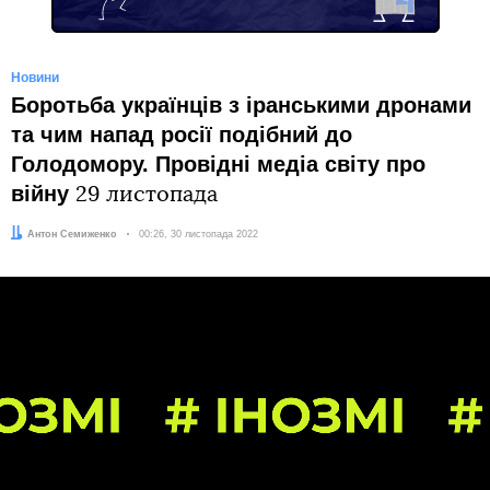
Новини
Боротьба українців з іранськими дронами
та чим напад росії подібний до
Голодомору. Провідні медіа світу про
війну
29 листопада
Автор:
Антон Семиженко
Дата:
00:26, 30 листопада 2022