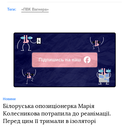
Теги:
«ПВК Вагнера»
Підпишись на наш
Facebook
Новини
Білоруська опозиціонерка Марія
Колесникова потрапила до реанімації.
Перед цим її тримали в ізоляторі