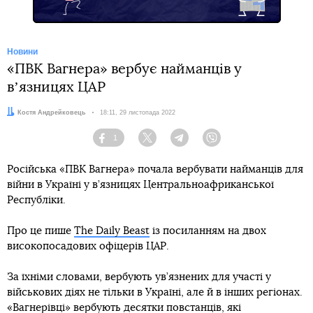
Новини
«ПВК Вагнера» вербує найманців у
вʼязницях ЦАР
Автор:
Костя Андрейковець
Дата:
18:11, 29 листопада 2022
1
Facebook
Twitter
Telegram
Viber
Російська «ПВК Вагнера» почала вербувати найманців для
війни в Україні у в’язницях Центральноафриканської
Республіки.
Про це пише
The Daily Beast
із посиланням на двох
високопосадових офіцерів ЦАР.
За їхніми словами, вербують ув’язнених для участі у
військових діях не тільки в Україні, але й в інших регіонах.
«Вагнерівці» вербують десятки повстанців, які