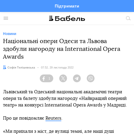
Підтримати
Facebook
Telegram
Twitter
Instagram
Меню
По
по
сай
Новини
Національні опери Одеси та Львова
здобули нагороду на International Opera
Awards
Автор:
Софія Телішевська
Дата:
07:52, 29 листопада 2022
1
Facebook
Twitter
Telegram
Viber
Львівський та Одеський національні академічні театри
опери та балету здобули нагороду «Найкращий оперний
театр» на конкурсі International Opera Awards у Мадриді.
Про це повідомляє
Reuters
.
«Ми приїхали з міст, де вулиці темні, але наші душі