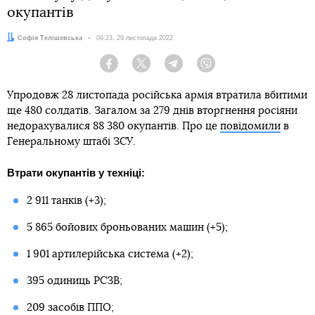
окупантів
Автор:
Софія Телішевська
Дата:
09:23, 29 листопада 2022
Facebook
Twitter
Telegram
Viber
Упродовж 28 листопада російська армія втратила вбитими
ще 480 солдатів. Загалом за 279 днів вторгнення росіяни
недорахувалися 88 380 окупантів. Про це
повідомили
в
Генеральному штабі ЗСУ.
Втрати окупантів у техніці:
2 911 танків (+3);
5 865 бойових броньованих машин (+5);
1 901 артилерійська система (+2);
395 одиниць РСЗВ;
209 засобів ППО;