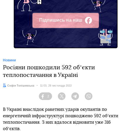
Підпишись на наш
Facebook
Новини
Росіяни пошкодили 592 обʼєкти
теплопостачання в Україні
Автор:
Софія Телішевська
Дата:
11:03, 29 листопада 2022
2
Facebook
Twitter
Telegram
Viber
В Україні внаслідок ракетних ударів окупантів по
енергетичній інфраструктурі пошкоджено 592 обʼєкти
теплопостачання. З них вдалося відновити уже 316
обʼєктів.