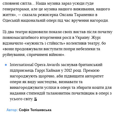
сповнені світла... Наша музика зараз усюди гуде
генераторами, але це музика нашого виживання, нашого
життя», — сказала режисерка Оксана Тараненко в
Одеській національній опері під час вручення нагороди.
Ці два театри відновили покази своїх вистав після початку
повномасштабного вторгнення росії в Україну. Журі
відзначило «мужність і стійкість» колективів театру, бо
«вони продовжували виступати попри небезпеки та
руйнування, спричинені війною».
International Opera Awards заснував британський
підприємець Гаррі Хайман у 2012 році. Премією
нагороджують щорічно, аби підвищити авторитет
опери як виду мистецтва, визнавати та
винагороджувати успіхи в опері та збирати кошти для
надання стипендій талановитим початківцям в опері з
усього світу.
Автор:
Софія Телішевська