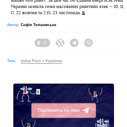
майже 600 ракет. За цей час обʼєднана енергосистема
України зазнала семи масованих ракетних атак — 10, 11,
17, 22 жовтня та 2,15, 23 листопада.
Автор:
Софія Телішевська
2
Facebook
Twitter
Telegram
Viber
Теги:
війна Росії з Україною
Підпишись на наш
Telegram