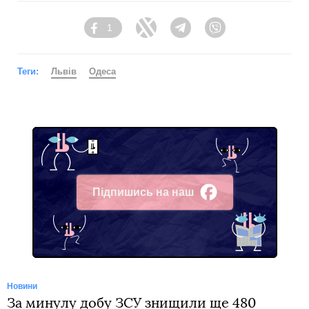
1
Facebook
Twitter
Telegram
Viber
Теги:
Львів
Одеса
Підпишись на наш
Facebook
Новини
За минулу добу ЗСУ знищили ще 480