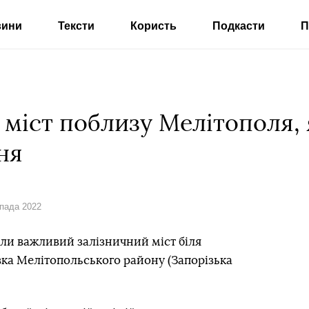
вини
Тексти
Користь
Подкасти
П
міст поблизу Мелітополя, 
ня
опада 2022
и важливий залізничний міст біля
вка Мелітопольського району (Запорізька