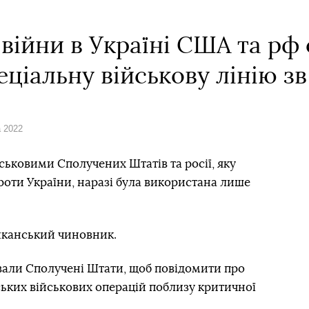
с війни в Україні США та рф
ціальну військову лінію зв
а 2022
йськовими Сполучених Штатів та росії, яку
роти України, наразі була використана лише
иканський чиновник.
ювали Сполучені Штати, щоб повідомити про
ьких військових операцій поблизу критичної