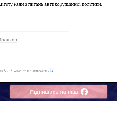
ітету Ради з питань антикорупційної політики.
Поляков
іть
Ctrl
+
Enter
— ми виправимо
Підпишись на наш
Facebook