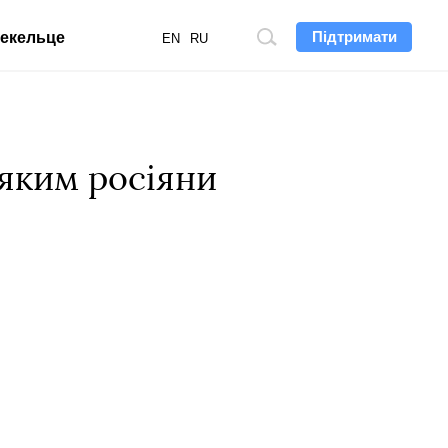
Підтримати
екельце
Пошук
EN
RU
по
сайту
яким росіяни