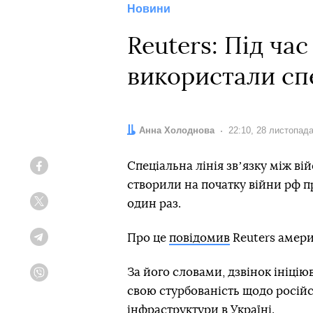
Новини
Reuters: Під ча
використали спе
Автор:
Анна Холоднова
Дата:
22:10, 28 листопад
Спеціальна лінія звʼязку між ві
Facebook
створили на початку війни рф п
один раз.
Twitter
Про це
повідомив
Reuters амер
Telegram
За його словами, дзвінок ініці
Viber
свою стурбованість щодо російс
інфраструктури в Україні.