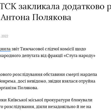
ТСК закликала додатково р
 Антона Полякова
а 2022
днила
звіт Тимчасової слідчої комісії щодо
народного депутата від фракції «Слуга народу»
дового розслідування обставини смерті нардепа
окрема, досі невідомо, звідки взялася отруйна
організм Полякова.
ники Київської міської прокуратури блокували
о розслідування, діяли незадовільно й не на