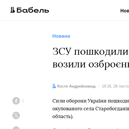
Но
Новини
ЗСУ пошкодили 
возили озброєн
Автор:
Костя Андрейковець
Дата:
19:26, 28 лист
Сили оборони України пошкодил
1
Facebook
окупованого села Старобогдані
область).
Twitter