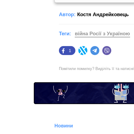
Автор:
Костя Андрейковець
Теги:
війна Росії з Україною
1
Facebook
Twitter
Telegram
Viber
Помітили помилку? Виділіть її та натисн
Новини