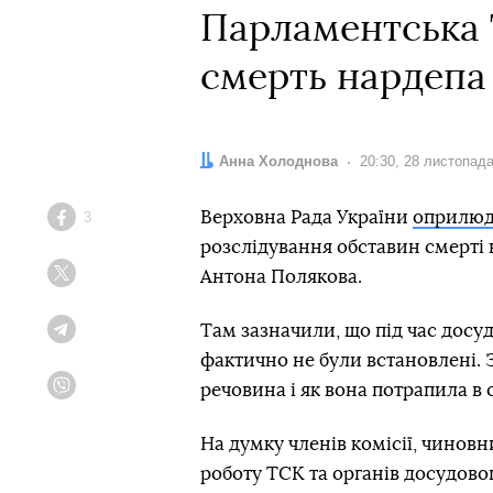
Парламентська 
смерть нардепа
Автор:
Анна Холоднова
Дата:
20:30, 28 листопад
Верховна Рада України
оприлю
3
Facebook
розслідування обставин смерті 
Антона Полякова.
Twitter
Там зазначили, що під час досу
Telegram
фактично не були встановлені. З
речовина і як вона потрапила в 
Viber
На думку членів комісії, чинов
роботу ТСК та органів досудовог