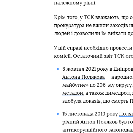
належному рівні.
Крім того, у ТСК вважають, що 
прокуратура не вжили заходів 
людей і дозволили їм виїхати до
У цій справі необхідно провести
комісії. Остаточний звіт ТСК ого
8 жовтня 2021 року в Дніпро
Антона Полякова
— народного
майбутнє» по 206-му округу.
метадон
, а також димедрол,
здобула доказів, що смерть
15 листопада 2019 року
Поляк
річний Антон Поляков був г
антикорупційного законодав