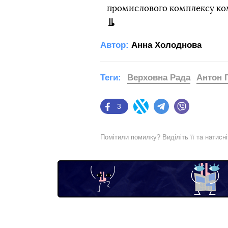
промислового комплексу ком
Автор:
Анна Холоднова
Теги:
Верховна Рада
Антон 
3
Facebook
Twitter
Telegram
Viber
Помітили помилку? Виділіть її та натисн