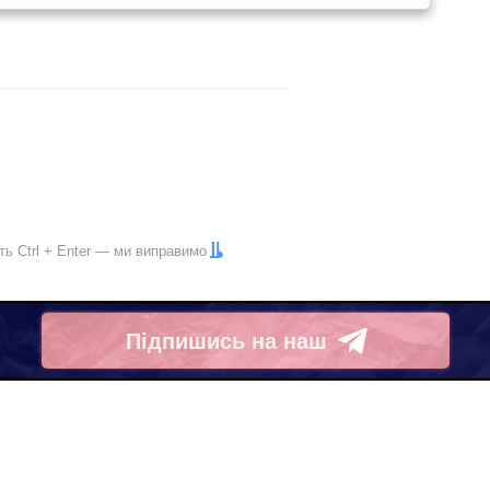
іть
Ctrl
+
Enter
— ми виправимо
Підпишись на наш
Telegram