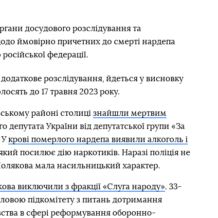
органи досудового розслідування та
щодо ймовірно причетних до смерті нардепа
 російської федерації.
 додаткове розслідування, йдеться у висновку
лосять до 17 травня 2023 року.
вському районі столиці
знайшли мертвим
 депутата України від депутатської групи «За
 У
крові померлого нардепа виявили алкоголь і
 який посилює дію наркотиків. Наразі поліція не
 Полякова мала насильницький характер.
ова виключили з фракції «Слуга народу»
. 33-
оловою підкомітету з питань дотримання
ства в сфері реформування оборонно-