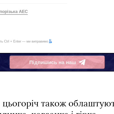
порізька АЕС
іть
Ctrl
+
Enter
— ми виправимо
Підпишись на наш
Telegram
Г цьогоріч також облаштую