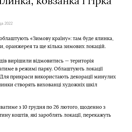
линка, ковзанка і гірка
да 2022
 облаштують «Зимову країну»: там буде ялинка,
ти, оранжерея та ще кілька зимових локацій.
ходів вирішили відмовитись — територія
ватиме в режимі парку. Облаштують локації
Для прикраси використають декорації минулих
ялинки створять вихованці художніх шкіл
атиме з 10 грудня по 26 лютого, щоденно з
стину коштів, які зароблять локації, перекажуть