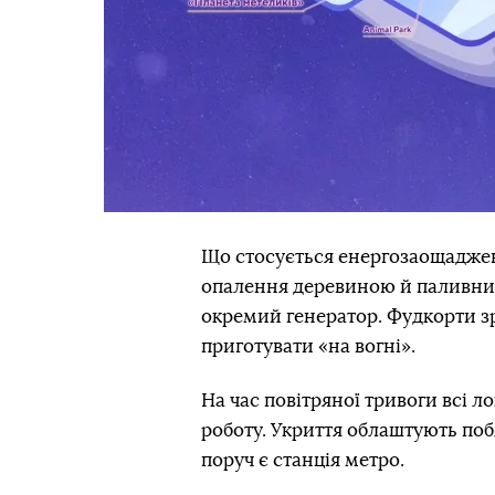
Що стосується енергозаощадженн
опалення деревиною й паливни
окремий генератор. Фудкорти зр
приготувати «на вогні».
На час повітряної тривоги всі 
роботу. Укриття облаштують поб
поруч є станція метро.