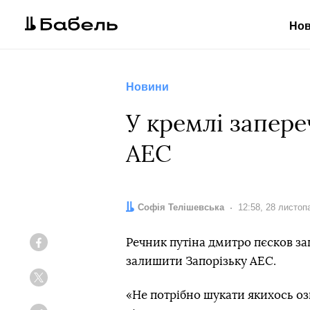
Но
Новини
У кремлі запере
АЕС
Автор:
Софія Телішевська
Дата:
12:58, 28 листоп
Речник путіна дмитро пєсков зап
Facebook
залишити Запорізьку АЕС.
Twitter
«Не потрібно шукати якихось озн