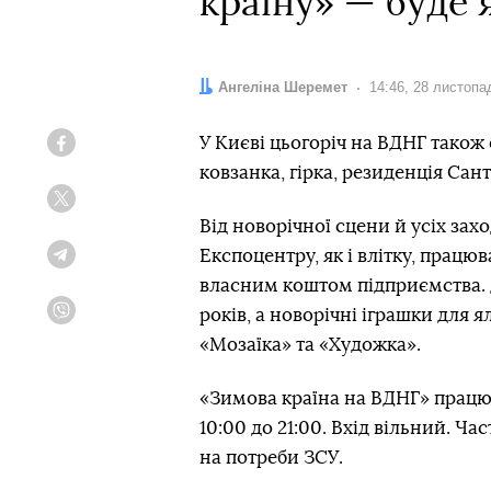
країну» — буде я
Автор:
Ангеліна Шеремет
Дата:
14:46, 28 листопа
У Києві цьогоріч на ВДНГ також
Facebook
ковзанка, гірка, резиденція Сан
Twitter
Від новорічної сцени й усіх за
Експоцентру, як і влітку, працю
Telegram
власним коштом підприємства. 
років, а новорічні іграшки для 
Viber
«Мозаїка» та «Художка».
«Зимова країна на ВДНГ» працюв
10:00 до 21:00. Вхід вільний. Ча
на потреби ЗСУ.