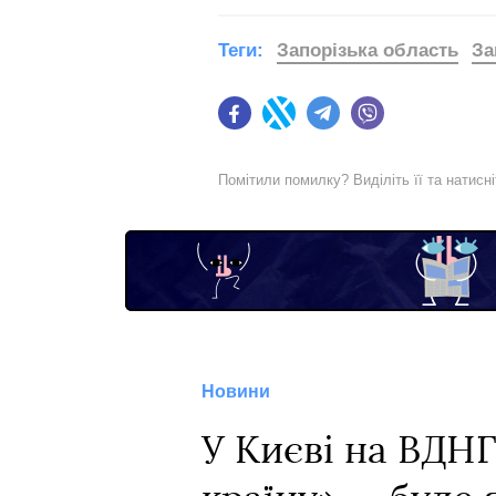
Теги:
Запорізька область
За
Facebook
Twitter
Telegram
Viber
Помітили помилку? Виділіть її та натисн
Новини
У Києві на ВДН