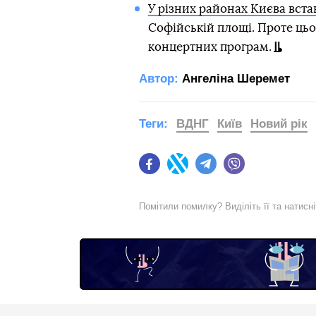
У різних районах Києва вста
Софійській площі. Проте цьог
концертних програм.
Автор:
Ангеліна Шеремет
Теги:
ВДНГ
Київ
Новий рік
Facebook
Twitter
Telegram
Viber
Помітили помилку? Виділіть її та натисн