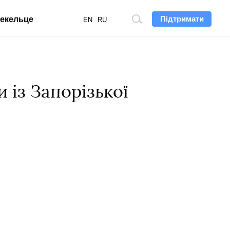
Підтримати
екельце
Пошук
EN
RU
по
сайту
 із Запорізької