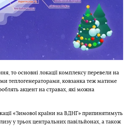
я, то основні локації комплексу перевели на
ми теплогенераторами, ковзанка теж матиме
облять акцент на стравах, які можна
локації «Зимової країни на ВДНГ» припинятимуть
лизу у трьох центральних павільйонах, а також