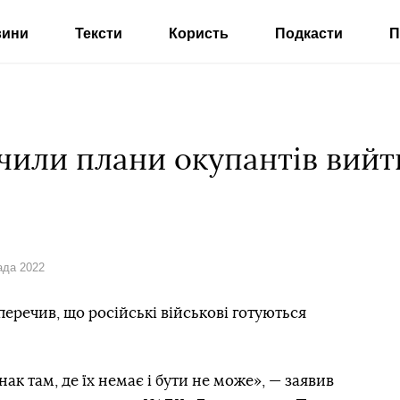
вини
Тексти
Користь
Подкасти
П
чили плани окупантів вийти
ада 2022
еречив, що російські військові готуються
ак там, де їх немає і бути не може», — заявив