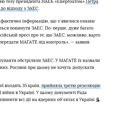
ню тезу президента НАЕК «Енергоатом»
Петра
 до відходу з ЗАЕС
.
 фактично інформацію, що зʼявилися ознаки
ться покинути ЗАЕС. По-перше, дуже багато
осійській пресі про те, що ЗАЕС, можливо, варто
 передати МАГАТЕ під контроль», — заявив
 окупанти обстріляли ЗАЕС. У МАГАТЕ їх назвали
них. Росіяни при цьому не хочуть допускати
ї входять 35 країн,
прийняла третю резолюцію
 війни в Україні. У цьому документі Рада
инити всі дії на ядерних обʼєктах в Україні.