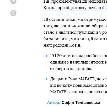
він, прокоментувавши нещодав
Telegram
Котіна про підготовку окупантів
Viber
«В останні тижні ми отримуємо
того, що вони, можливо, збираю
стало зʼявлятися публікацій у р
би залишити, можливо, її варто
напередодні Котін.
19 і 20 листопада російські
одними з найбільш інтенсив
експертів на станцію.
До цього Рада МАГАТЕ, до яко
від початку повномасштабної
МАГАТЕ закликала росію прип
Автор:
Софія Телішевська