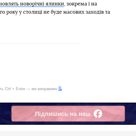
новлять новорічні ялинки
, зокрема і на
о року у столиці не буде масових заходів та
іть
Ctrl
+
Enter
— ми виправимо
Підпишись на наш
Facebook