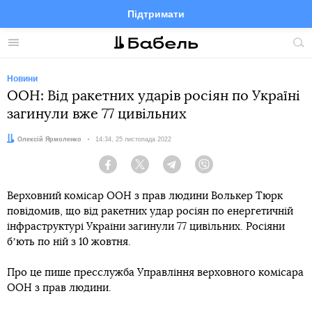
Підтримати
Facebook
Telegram
Twitter
Instagram
Меню
По
по
сай
Новини
ООН: Від ракетних ударів росіян по Україні
загинули вже 77 цивільних
Автор:
Олексій Ярмоленко
Дата:
14:34, 25 листопада 2022
Facebook
Twitter
Telegram
Viber
Верховний комісар ООН з прав людини Волькер Тюрк
повідомив, що від ракетних удар росіян по енергетичній
інфраструктурі України загинули 77 цивільних. Росіяни
бʼють по ній з 10 жовтня.
Про це пише пресслужба Управління верховного комісара
ООН з прав людини.