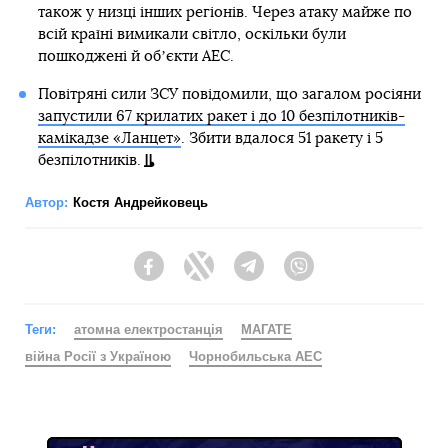
також у низці інших регіонів. Через атаку майже по
всій країні вимикали світло, оскільки були
пошкоджені й обʼєкти АЕС.
Повітряні сили ЗСУ повідомили, що загалом росіяни
запустили 67 крилатих ракет і до 10 безпілотників-
камікадзе «Ланцет»
. Збити вдалося 51 ракету і 5
безпілотників.
Автор:
Костя Андрейковець
Facebook
Twitter
Telegram
Viber
Теги:
атомна електростанція
МАГАТЕ
війна Росії з Україною
Чорнобильська АЕС