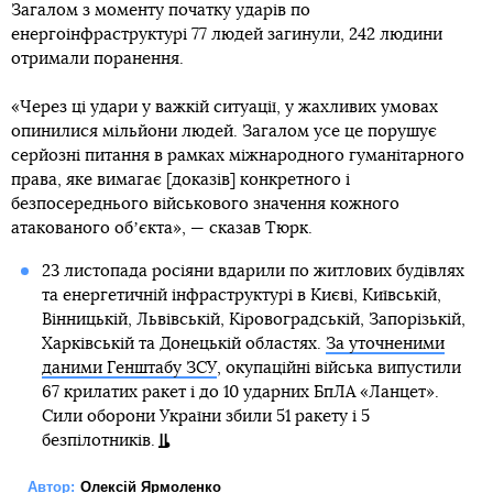
Загалом з моменту початку ударів по
енергоінфраструктурі 77 людей загинули, 242 людини
отримали поранення.
«Через ці удари у важкій ситуації, у жахливих умовах
опинилися мільйони людей. Загалом усе це порушує
серйозні питання в рамках міжнародного гуманітарного
права, яке вимагає [доказів] конкретного і
безпосереднього військового значення кожного
атакованого обʼєкта», — сказав Тюрк.
23 листопада росіяни вдарили по житлових будівлях
та енергетичній інфраструктурі в Києві, Київській,
Вінницькій, Львівській, Кіровоградській, Запорізькій,
Харківській та Донецькій областях.
За уточненими
даними Генштабу ЗСУ
, окупаційні війська випустили
67 крилатих ракет і до 10 ударних БпЛА «Ланцет».
Сили оборони України збили 51 ракету і 5
безпілотників.
Автор:
Олексій Ярмоленко