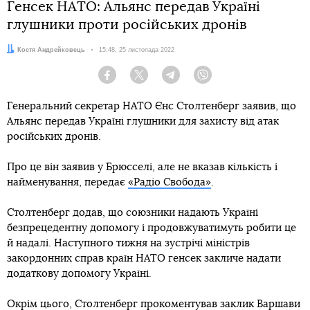
Генсек НАТО: Альянс передав Україні
глушники проти російських дронів
Автор:
Костя Андрейковець
Дата:
15:48, 25 листопада 2022
Facebook
Twitter
Telegram
Viber
Генеральний секретар НАТО Єнс Столтенберг заявив, що
Альянс передав Україні глушники для захисту від атак
російських дронів.
Про це він заявив у Брюсселі, але не вказав кількість і
найменування, передає
«Радіо Свобода»
.
Столтенберг додав, що союзники надають Україні
безпрецедентну допомогу і продовжуватимуть робити це
й надалі. Наступного тижня на зустрічі міністрів
закордонних справ країн НАТО генсек закличе надати
додаткову допомогу Україні.
Окрім цього, Столтенберг прокоментував заклик Варшави