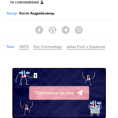
та союзниками.
Автор:
Костя Андрейковець
Facebook
Twitter
Telegram
Viber
Теги:
НАТО
Єнс Столтенберг
війна Росії з Україною
Підпишись на наш
Telegram