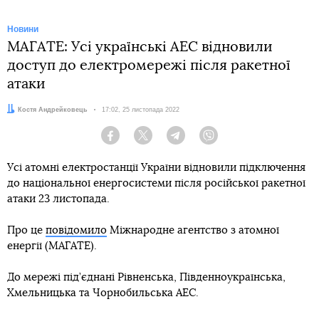
Новини
МАГАТЕ: Усі українські АЕС відновили
доступ до електромережі після ракетної
атаки
Автор:
Костя Андрейковець
Дата:
17:02, 25 листопада 2022
Facebook
Twitter
Telegram
Viber
Усі атомні електростанції України відновили підключення
до національної енергосистеми після російської ракетної
атаки 23 листопада.
Про це
повідомило
Міжнародне агентство з атомної
енергії (МАГАТЕ).
До мережі під’єднані Рівненська, Південноукраїнська,
Хмельницька та Чорнобильська АЕС.