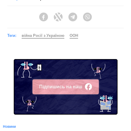
Facebook
Twitter
Telegram
Viber
Теги:
війна Росії з Україною
ООН
Підпишись на наш
Facebook
Новини