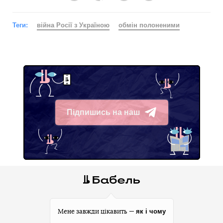
Теги:
війна Росії з Україною
обмін полоненими
Підпишись на наш
Telegram
як і чому
Мене завжди цікавить —