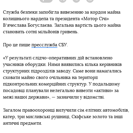
Facebook
Twitter
Telegram
Viber
Служба безпеки запобігла вивезенню за кордон майна
колишнього нардепа та президента «Мотор Січі»
Вʼячеслава Богуслаєва. Загальна вартість цього майна
становить сотні мільйонів гривень.
Про це пише
пресслужба
СБУ.
«У результаті слідчо-оперативних дій встановлено
учасників оборудки. Ними виявились кілька керівників
структурних підрозділів заводу. Саме вони намагались
сховати майно свого очільника на території
підконтрольних комерційних структур. У подальшому
посадовці планували нелегально вивезти «активи» за
межі нашої держави», — зазначили у відомстві.
Загалом правоохоронці вилучили сім елітних автомобілів,
катер, три мисливські рушниці, Скіфське золото та інші
античні предмети.