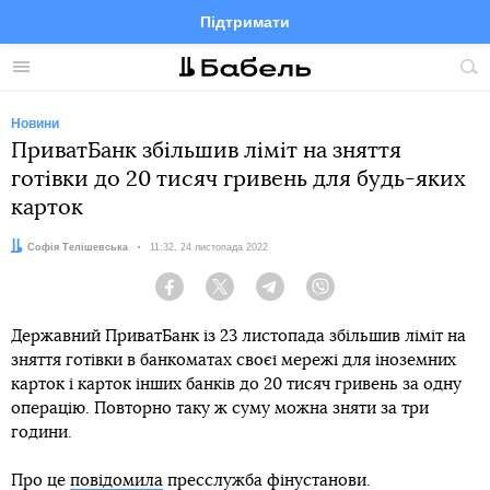
Підтримати
Facebook
Telegram
Twitter
Instagram
Меню
По
по
сай
Новини
ПриватБанк збільшив ліміт на зняття
готівки до 20 тисяч гривень для будь-яких
карток
Автор:
Софія Телішевська
Дата:
11:32, 24 листопада 2022
Facebook
Twitter
Telegram
Viber
Державний ПриватБанк із 23 листопада збільшив ліміт на
зняття готівки в банкоматах своєї мережі для іноземних
карток і карток інших банків до 20 тисяч гривень за одну
операцію. Повторно таку ж суму можна зняти за три
години.
Про це
повідомила
пресслужба фінустанови.