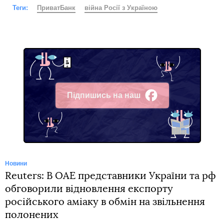
Теги:
ПриватБанк
війна Росії з Україною
Підпишись на наш
Facebook
Новини
Reuters: В ОАЕ представники України та рф
обговорили відновлення експорту
російського аміаку в обмін на звільнення
полонених