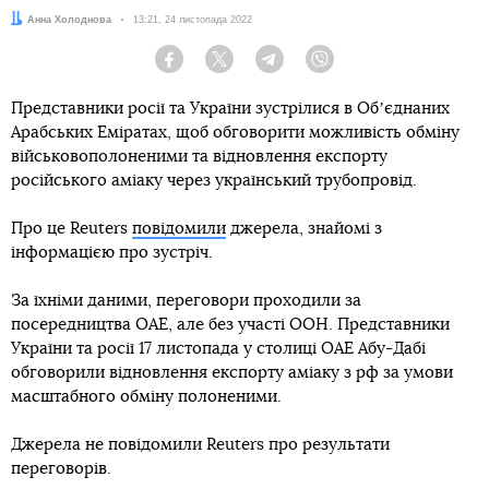
Автор:
Анна Холоднова
Дата:
13:21, 24 листопада 2022
Facebook
Twitter
Telegram
Viber
Представники росії та України зустрілися в Обʼєднаних
Арабських Еміратах, щоб обговорити можливість обміну
військовополоненими та відновлення експорту
російського аміаку через український трубопровід.
Про це Reuters
повідомили
джерела, знайомі з
інформацією про зустріч.
За їхніми даними, переговори проходили за
посередництва ОАЕ, але без участі ООН. Представники
України та росії 17 листопада у столиці ОАЕ Абу-Дабі
обговорили відновлення експорту аміаку з рф за умови
масштабного обміну полоненими.
Джерела не повідомили Reuters про результати
переговорів.