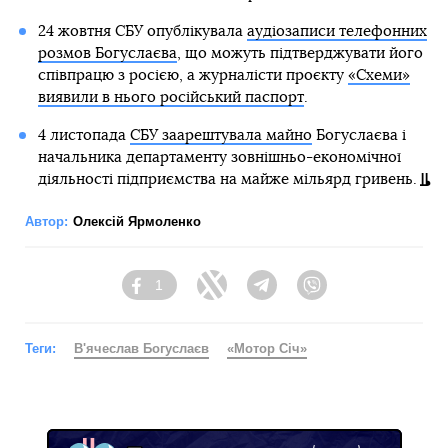
24 жовтня СБУ опублікувала
аудіозаписи телефонних
розмов Богуслаєва
, що можуть підтверджувати його
співпрацю з росією, а журналісти проєкту
«Схеми»
виявили в нього російський паспорт
.
4 листопада
СБУ заарештувала майно
Богуслаєва і
начальника департаменту зовнішньо-економічної
діяльності підприємства на майже мільярд гривень.
Автор:
Олексій Ярмоленко
1
Facebook
Twitter
Telegram
Viber
Теги:
В'ячеслав Богуслаєв
«Мотор Січ»