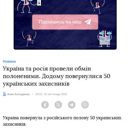
Підпишись на наш
Telegram
Новини
Україна та росія провели обмін
полоненими. Додому повернулися 50
українських захисників
Автор:
Анна Холоднова
Дата:
16:03, 24 листопада 2022
Facebook
Twitter
Telegram
Viber
Україна повернула з російського полону 50 українських
захисників.