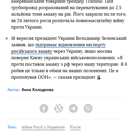
американський товарний трейдер Trammo. Цей
трубопровід розрахований на перекачування до 2,5
мільйона тонн аміаку на рік. Його закрили після того,
як 24 лютого росія розпочала повномасштабну війну
проти України.
16 вересня президент України Володимир Зеленський
заявив, що
підтримає відновлення експорту
російського аміаку
через Україну, якщо москва
поверне Києву українських військовополонених. «Я
проти поставок аміаку з рф через нашу територію. Я б
робив це тільки в обмін на наших полонених. Це я
пропонував ООН», — сказав президент.
Автор:
Анна Холоднова
Facebook
Twitter
Telegram
Viber
Теги:
війна Росії з Україною
Росія