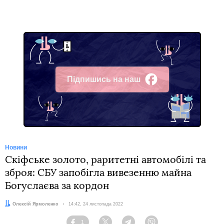
Підпишись на наш
Facebook
Новини
Скіфське золото, раритетні автомобілі та
зброя: СБУ запобігла вивезенню майна
Богуслаєва за кордон
Автор:
Олексій Ярмоленко
Дата:
14:42, 24 листопада 2022
1