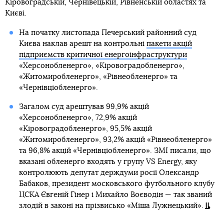
Кіровоградській, Чернівецькій, Рівненській областях та
Києві.
На початку листопада Печерський районний суд
Києва наклав арешт на контрольні
пакети акцій
підприємств критичної енергоінфраструктури
«Херсонобленерго», «Кіровоградобленерго»,
«Житомиробленерго», «Рівнеобленерго» та
«Чернівціобленерго».
Загалом суд арештував 99,9% акцій
«Херсонобленерго», 72,9% акцій
«Кіровоградобленерго», 95,5% акцій
«Житомиробленерго», 93,2% акцій «Рівнеобленерго»
та 96,8% акцій «Чернівціобленерго». ЗМІ писали, що
вказані обленерго входять у групу VS Energy, яку
контролюють депутат держдуми росії Олександр
Бабаков, президент московського футбольного клубу
ЦСКА Євгеній Гінер і Михайло Воєводін — так званий
злодій в законі на прізвисько «Міша Лужнецький».