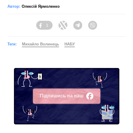
Автор:
Олексій Ярмоленко
1
Facebook
Twitter
Telegram
Viber
Теги:
Михайло Волинець
НАБУ
Підпишись на наш
Facebook