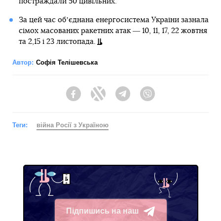
постраждали 50 цивільних.
За цей час обʼєднана енергосистема України зазнала
сімох масованих ракетних атак ― 10, 11, 17, 22 жовтня
та 2,15 і 23 листопада.
Автор:
Софія Телішевська
Facebook
Twitter
Telegram
Viber
Теги:
війна Росії з Україною
Підпишись на наш
Telegram