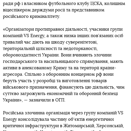
ради рф і власником футбольного клубу ЦСКА, колишнім
віцеспікером держдуми росії та представником
російського криміналітету.
«Організатори протиправної діяльності, учасники групи
компаній VS Energy, а також низка інших пов’язаних осіб
тривалий час діють на шкоду суверенітетові,
територіальній цілісності та недоторканості,
обороноздатності України. Вони вчиняють злочини
господарського та насильницького спрямування, мають
активи в анексованому Криму та на території країни-
агресора. Спільно з оборонним концерном рф вони
беруть участь у розробці та виготовленні товарів
військового призначення, фінансують цю діяльність, чим
суттєво загрожують економічній та оборонній безпеці
України», — зазначили в ОГП.
Російська злочинна організація через групу компаній VS
Energy консолідувала частину обʼєктів енергетичної
критичної інфраструктури в Житомирській, Херсонській,