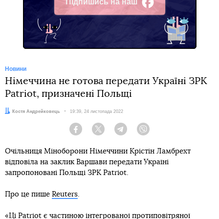
Підпишись на наш
Facebook
Новини
Німеччина не готова передати Україні ЗРК
Patriot, призначені Польщі
Автор:
Костя Андрейковець
Дата:
19:39, 24 листопада 2022
Facebook
Twitter
Telegram
Viber
Очільниця Міноборони Німеччини Крістін Ламбрехт
відповіла на заклик Варшави передати Україні
запропоновані Польщі ЗРК Patriot.
Про це пише
Reuters
.
«Ці Patriot є частиною інтегрованої протиповітряної