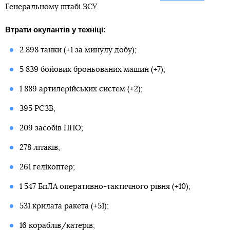
Генеральному штабі ЗСУ.
Втрати окупантів у техніці:
2 898 танки (+1 за минулу добу);
5 839 бойових броньованих машин (+7);
1 889 артилерійських систем (+2);
395 РСЗВ;
209 засобів ППО;
278 літаків;
261 гелікоптер;
1 547 БпЛА оперативно-тактичного рівня (+10);
531 крилата ракета (+51);
16 кораблів/катерів;