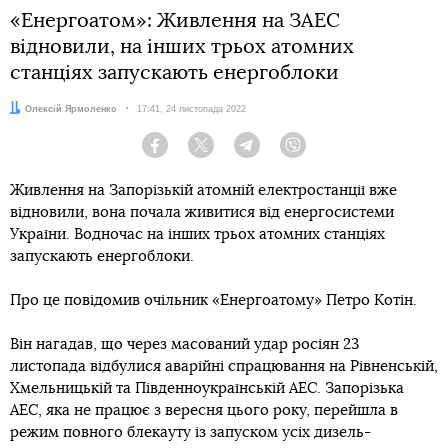
«Енергоатом»: Живлення на ЗАЕС
відновили, на інших трьох атомних
станціях запускають енергоблоки
Автор:
Олексій Ярмоленко
Дата:
17:41, 24 листопада 2022
Facebook
Twitter
Telegram
Viber
Живлення на Запорізькій атомній електростанції вже
відновили, вона почала живитися від енергосистеми
України. Водночас на інших трьох атомних станціях
запускають енергоблоки.
Про це повідомив очільник «Енергоатому» Петро Котін.
Він нагадав, що через масований удар росіян 23
листопада відбулися аварійні спрацювання на Рівненській,
Хмельницькій та Південноукраїнській АЕС. Запорізька
АЕС, яка не працює з вересня цього року, перейшла в
режим повного блекауту із запуском усіх дизель-