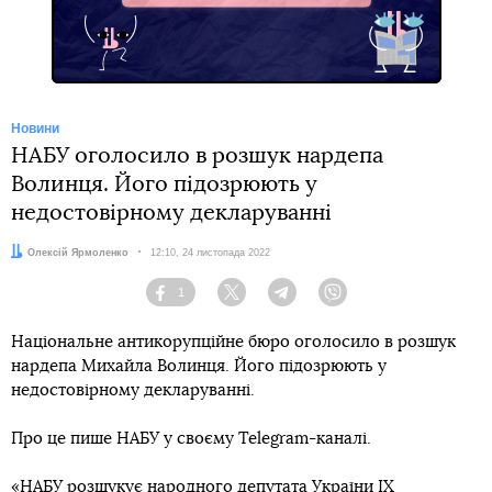
Новини
НАБУ оголосило в розшук нардепа
Волинця. Його підозрюють у
недостовірному декларуванні
Автор:
Олексій Ярмоленко
Дата:
12:10, 24 листопада 2022
1
Facebook
Twitter
Telegram
Viber
Національне антикорупційне бюро оголосило в розшук
нардепа Михайла Волинця. Його підозрюють у
недостовірному декларуванні.
Про це пише НАБУ у своєму Telegram-каналі.
«НАБУ розшукує народного депутата України IX