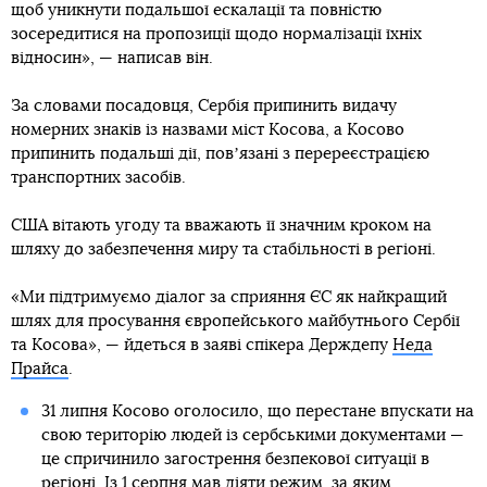
щоб уникнути подальшої ескалації та повністю
зосередитися на пропозиції щодо нормалізації їхніх
відносин», — написав він.
За словами посадовця, Сербія припинить видачу
номерних знаків із назвами міст Косова, а Косово
припинить подальші дії, повʼязані з перереєстрацією
транспортних засобів.
США вітають угоду та вважають її значним кроком на
шляху до забезпечення миру та стабільності в регіоні.
«Ми підтримуємо діалог за сприяння ЄС як найкращий
шлях для просування європейського майбутнього Сербії
та Косова», — йдеться в заяві спікера Держдепу
Неда
Прайса
.
31 липня Косово оголосило, що перестане впускати на
свою територію людей із сербськими документами —
це спричинило загострення безпекової ситуації в
регіоні. Із 1 серпня мав діяти режим, за яким