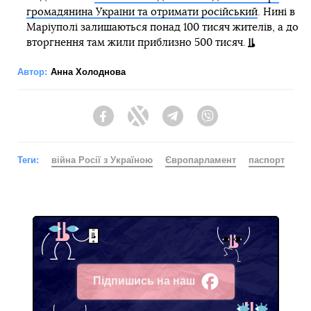
громадянина України та отримати російський
. Нині в
Маріуполі залишаються понад 100 тисяч жителів, а до
вторгнення там жили приблизно 500 тисяч.
Автор:
Анна Холоднова
Facebook
Twitter
Telegram
Viber
Теги:
війна Росії з Україною
Європарламент
паспорт
Підпишись на наш
Facebook