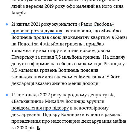
який з вересня 2019 року оформлений на його сина
Андрія.
21 квітня 2021 року журналісти
«Радіо Свобода»
провели розслідування
і встановили, що Михайло
Волинець продав свою двокімнатну квартиру в Києві
на Подолі за 4 мільйони гривень і придбав
трикімнатну квартиру в елітній новобудові на
Печерську за понад 7,5 мільйона гривень. На додачу
депутат оформив на себе два паркомісця. Різницю у
3,5 мільйона гривень Волинець пояснив
заощадженнями та внеском співмешканки. У його
декларації вказані значно менші доходи.
17 листопада 2022 року народному депутату від
«Батьківщини» Михайлу Волинцю вручили
повідомлення про підозру
в недостовірному
декларуванні. Підозру Волинцю вручили в рамках
провадження про недостовірне декларування майна
за 2020 рік.