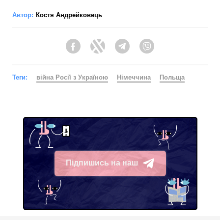
Автор:
Костя Андрейковець
Facebook
Twitter
Telegram
Viber
Теги:
війна Росії з Україною
Німеччина
Польща
Підпишись на наш
Telegram