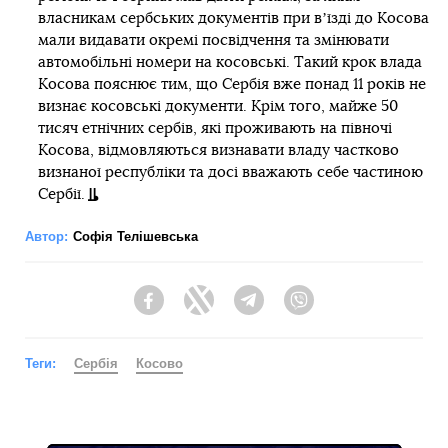
власникам сербських документів при вʼїзді до Косова
мали видавати окремі посвідчення та змінювати
автомобільні номери на косовські. Такий крок влада
Косова пояснює тим, що Сербія вже понад 11 років не
визнає косовські документи. Крім того, майже 50
тисяч етнічних сербів, які проживають на півночі
Косова, відмовляються визнавати владу частково
визнаної республіки та досі вважають себе частиною
Сербії.
Автор:
Софія Телішевська
Facebook
Twitter
Telegram
Viber
Теги:
Сербія
Косово