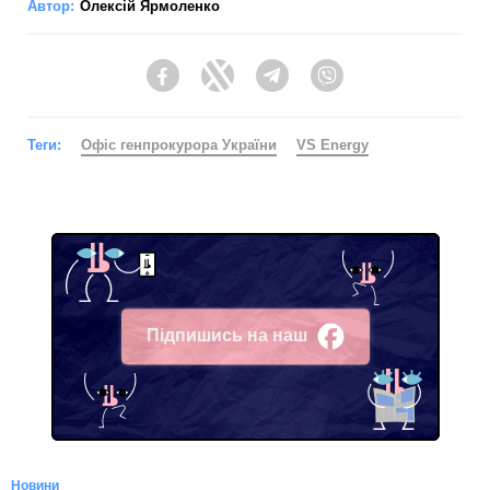
Автор:
Олексій Ярмоленко
Facebook
Twitter
Telegram
Viber
Теги:
Офіс генпрокурора України
VS Energy
Підпишись на наш
Facebook
Новини