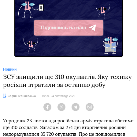
Підпишись на наш
Telegram
Новини
ЗСУ знищили ще 310 окупантів. Яку техніку
росіяни втратили за останню добу
Автор:
Софія Телішевська
Дата:
10:39, 24 листопада 2022
Facebook
Twitter
Telegram
Viber
Упродовж 23 листопада російська армія втратила вбитими
ще 310 солдатів. Загалом за 274 дні вторгнення росіяни
недорахувалися 85 720 окупантів. Про це
повідомили
в