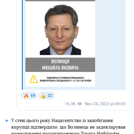
У січні цього року Нацагентство із запобігання
корупції підтвердило, що Волинець не задекларував
користування позашляховиком Toyota Highlander,