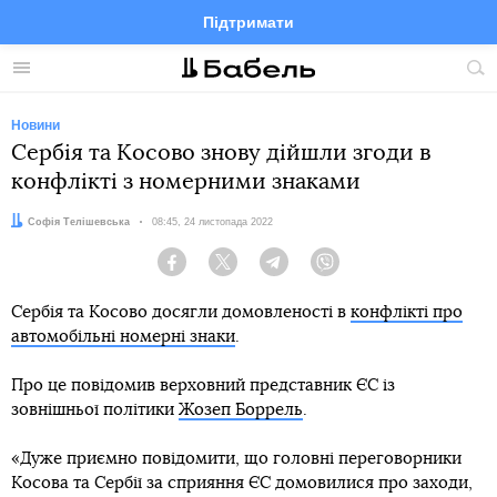
Підтримати
Facebook
Telegram
Twitter
Instagram
Меню
По
по
сай
Новини
Сербія та Косово знову дійшли згоди в
конфлікті з номерними знаками
Автор:
Софія Телішевська
Дата:
08:45, 24 листопада 2022
Facebook
Twitter
Telegram
Viber
Сербія та Косово досягли домовленості в
конфлікті про
автомобільні номерні знаки
.
Про це повідомив верховний представник ЄС із
зовнішньої політики
Жозеп Боррель
.
«Дуже приємно повідомити, що головні переговорники
Косова та Сербії за сприяння ЄС домовилися про заходи,