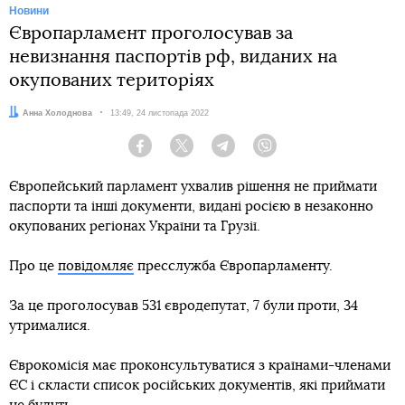
Новини
Європарламент проголосував за
невизнання паспортів рф, виданих на
окупованих територіях
Автор:
Анна Холоднова
Дата:
13:49, 24 листопада 2022
Facebook
Twitter
Telegram
Viber
Європейський парламент ухвалив рішення не приймати
паспорти та інші документи, видані росією в незаконно
окупованих регіонах України та Грузії.
Про це
повідомляє
пресслужба Європарламенту.
За це проголосував 531 євродепутат, 7 були проти, 34
утрималися.
Єврокомісія має проконсультуватися з країнами-членами
ЄС і скласти список російських документів, які приймати