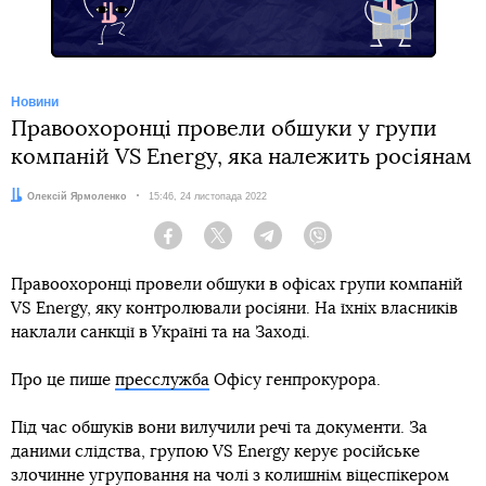
Новини
Правоохоронці провели обшуки у групи
компаній VS Energy, яка належить росіянам
Автор:
Олексій Ярмоленко
Дата:
15:46, 24 листопада 2022
Facebook
Twitter
Telegram
Viber
Правоохоронці провели обшуки в офісах групи компаній
VS Energy, яку контролювали росіяни. На їхніх власників
наклали санкції в Україні та на Заході.
Про це пише
пресслужба
Офісу генпрокурора.
Під час обшуків вони вилучили речі та документи. За
даними слідства, групою VS Energy керує російське
злочинне угруповання на чолі з колишнім віцеспікером