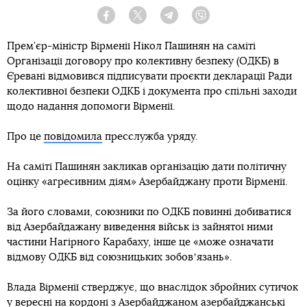
Facebook
Twitter
Telegram
Viber
Прем’єр-міністр Вірменії Нікол Пашинян на саміті
Організації договору про колективну безпеку (ОДКБ) в
Єревані відмовився підписувати проєкти декларації Ради
колективної безпеки ОДКБ і документа про спільні заходи
щодо надання допомоги Вірменії.
Про це
повідомила
пресслужба уряду.
На саміті Пашинян закликав організацію дати політичну
оцінку «агресивним діям» Азербайджану проти Вірменії.
За його словами, союзники по ОДКБ повинні добиватися
від Азербайдажану виведення військ із зайнятої ними
частини Нагірного Карабаху, інше це «може означати
відмову ОДКБ від союзницьких зобовʼязань».
Влада Вірменії стверджує, що внаслідок збройних сутичок
у вересні на кордоні з Азербайджаном азербайджанські