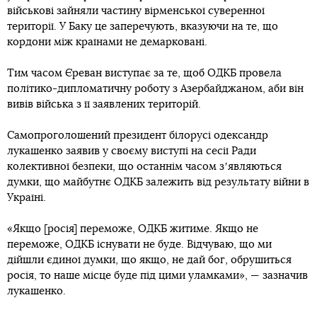
військові зайняли частину вірменської суверенної
території. У Баку це заперечують, вказуючи на те, що
кордони між країнами не демарковані.
Тим часом Єреван виступає за те, щоб ОДКБ провела
політико-дипломатичну роботу з Азербайджаном, аби він
вивів війська з її заявлених територій.
Самопроголошений президент білорусі одександр
лукашенко заявив у своєму виступі на сесії Ради
колективної безпеки, що останнім часом зʼявляються
думки, що майбутнє ОДКБ залежить від результату війни в
Україні.
«Якщо [росія] переможе, ОДКБ житиме. Якщо не
переможе, ОДКБ існувати не буде. Відчуваю, що ми
дійшли єдиної думки, що якщо, не дай бог, обрушиться
росія, то наше місце буде під цими уламками», — зазначив
лукашенко.