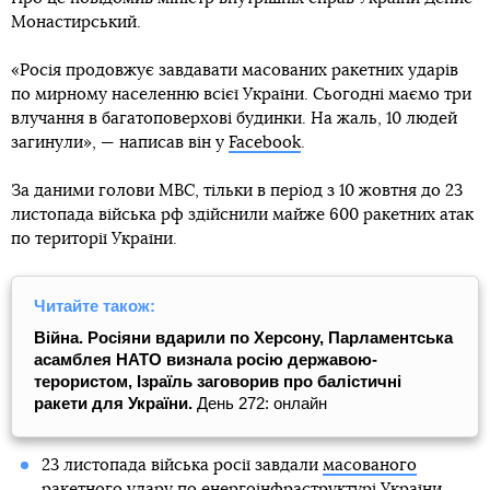
Підпишись на наш
Facebook
Новини
В Україні за 23 листопада від ракетних
обстрілів росіян загинули 10 людей
Автор:
Костя Андрейковець
Дата:
22:57, 23 листопада 2022
Facebook
Twitter
Telegram
Viber