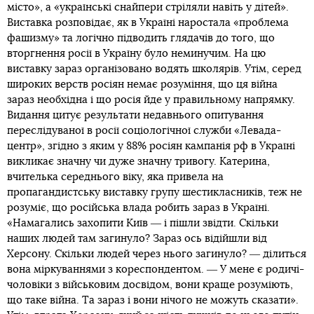
у російській армії існують, але їх замало і розподілені
вони нелогічно. Каналів захищеного зв’язку вистачало не
для всіх. Багато російських підрозділів були оснащені
раціями з дешевими китайськими компонентами, що
через дію РЕБів виходили з ладу. У підсумку російські
підрозділи залишалися без звʼязку, без знання місцевості
та фактично заблоковані на асфальтованих трасах. Уже на
початку березня росіяни значно зменшили активність
своїх радіоелектронних підрозділів ― щоб не шкодити
своїм же. Видання підсумовує, що радіоелектронна
боротьба як інструмент ефективна, просто росія
використовувала її нерозумно. Якби планування та
оснащення підрозділів армії рф, що брали участь у спробі
захопити Київ, були продуманішими ― можливо, їм
вдалося б більше.
Про те, як росіяни намагаються усвідомити нещодавні
The Irish Times
події війни,
пише
. Видання починає
публікацію з огляду пропагандистської виставки біля
московського кремля, яка мала б пояснити причини та