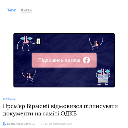
Теги:
Китай
Підпишись на наш
Facebook
Новини
Прем’єр Вірменії відмовився підписувати
документи на саміті ОДКБ
Автор:
Костя Андрейковець
Дата:
21:33, 23 листопада 2022