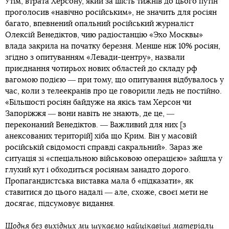
цілі «спеціальної військової операції». Вона повна брехні
― так, експозиція починається з панорамного зображення
знищеного росіянами Маріуполя, у поясненні до якого
вказано, що це «українці взяли в облогу 650-тисячне
місто», а «українські снайпери стріляли навіть у дітей».
Виставка розповідає, як в Україні наростала «проблема
фашизму» та логічно підводить глядачів до того, що
вторгнення росії в Україну було неминучим. На цю
виставку зараз організовано водять школярів. Утім, серед
широких верств росіян немає розуміння, що ця війна
зараз необхідна і що росія йде у правильному напрямку.
Видання цитує результати недавнього опитування
переслідуваної в росії соціологічної служби «Левада-
центр», згідно з яким у 88% росіян кампанія рф в Україні
викликає значну чи дуже значну тривогу. Катерина,
вчителька середнього віку, яка привела на
пропагандистську виставку групу шестикласників, теж не
розуміє, що російська влада робить зараз в Україні.
«Намагались захопити Київ ― і пішли звідти. Скільки
наших людей там загинуло? Зараз ось відійшли від
Херсону. Скільки людей через нього загинуло? ― ділиться