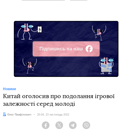
Підпишись на наш
Facebook
Новини
Китай оголосив про подолання ігрової
залежності серед молоді
Автор:
Олег Панфілович
Дата:
20:04, 23 листопада 2022
Facebook
Twitter
Telegram
Viber