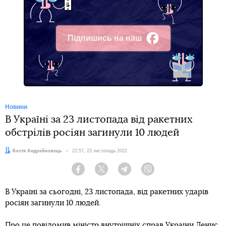
приїзду президента росії путіна та президента білорусі
лукашенка на саміт ОДКБ. Опозиція вийшла на
підтримку України та виступила проти Вірменії у
складі ОДКБ.
Остання сутичка військових Вірменії та Азербайджану
відбулася у вересні
2022 року. Унаслідок
короткочасних боїв
загинули понад 40 людей
. Після
цього Азербайджан і Вірменія домовилися про
створення місії ЄС
на кордоні між країнами.
У Вірменії пройшли
масові мітинги за вихід країни з
ОДКБ
— військового союзу на чолі з росією.
Автор:
Костя Андрейковець
Facebook
Twitter
Telegram
Viber
Теги:
Вірменія
ОДКБ