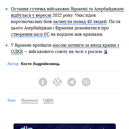
Читайте також:
Війна. Росіяни втратили в Україні 85 тисяч
військових і пошкодили майже всі ТЕС і ГЕС,
Україна повернула тіла 33 своїх захисників.
День
273: онлайн
Напередодні в Єревані
відбулися акції протесту
проти