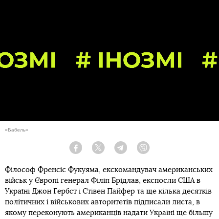
Теги:
війна Росії з Україною
Підпишись на наш
Facebook
Новини
Чому дорогі російські засоби
радіоелектронної боротьби не
виправдали надій. Провідні медіа світу