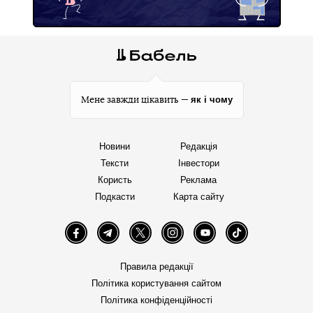
ставитися до цього надалі ― але, схоже, своєї мети не
досягає, підсумовує видання.
Щодня без вихідних ми шукаємо найцікавіші матеріали
про війну та розповідаємо про них. Ваша підтримка
надихає нас робити це й далі. Допомогти «Бабелю»: 🔸
у
гривні
🔸
у криптовалюті
🔸
Patreon
🔸
PayPal:
paypal@babel.ua
Автор:
Антон Семиженко
Facebook
Twitter
Telegram
Viber