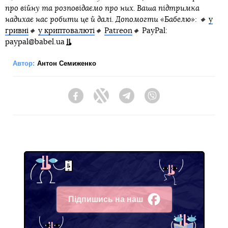
вона міркуваннями з кореспондентом. ― У мене є родичі-
чоловіки з військовим досвідом, вони краще розуміють,
що таке війна. Та зараз і вони нічого не можуть сказати».
Утім, втрата Херсону, який за шість тижнів до цього путін
проголосив «навічно російським», не значить для росіян
багато, впевнений опальний російський журналіст
Олексій Венедіктов, чию радіостанцію «Эхо Москвы»
влада закрила на початку березня. Менше ніж 10% росіян,
згідно з опитуванням «Левади-центру», назвали
приєднання чотирьох нових областей до складу рф
вагомою подією ― при тому, що опитування відбувалось у
час, коли з телеекранів про це говорили ледь не постійно.
«Більшості росіян байдуже на якісь там Херсон чи
Запоріжжя ― вони навіть не знають, де це, ―
переконаний Венедіктов. ― Важливий для них [з
анексованих територій] хіба що Крим. Він у масовій
російській свідомості справді сакральний». Зараз же
ситуація зі «спеціальною військовою операцією» зайшла у
глухий кут і обходиться росіянам занадто дорого.
Пропагандистська виставка мала б «підказати», як