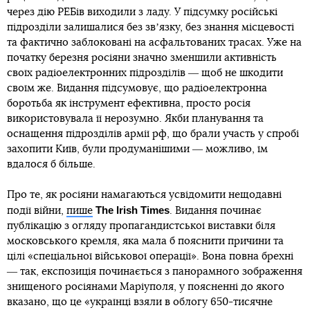
претензій, витрати США будуть значно більшими за
нинішні та не обмежуватимуться грішми. Як член НАТО
Сполучені Штати відправлять на захист Литви, Латвії чи
Естонії військових, що може призвести до смертей,
запевняють автори листа. Україна ж справляється з
російською навалою сама, і справа решти світу ― дати їй
для цього все, чого вона потребує.
Перед повномасштабним вторгненням росія багато
інвестувала в розробку і виробництво засобів
радіоелектронної боротьби. У цьому сенсі армія рф
справді одна з найпросунутіших у світі ― утім, у перші дні
Insider
після 24 лютого цей батіг вдарив і по ній,
пише
. На
основі звіту британського Королівського інституту
об’єднаних служб (RUSI) видання описує роль установок,
які заглушують радіосигнал, у військовій операції довкола
Києва. Спершу РЕБи окупантів справді сильно заважали
українській армії. Однак через заглушення сигналу між
собою часто не могли звʼязатись і російські військові
підрозділи. Пристрої для того, щоб обходити перешкоди,