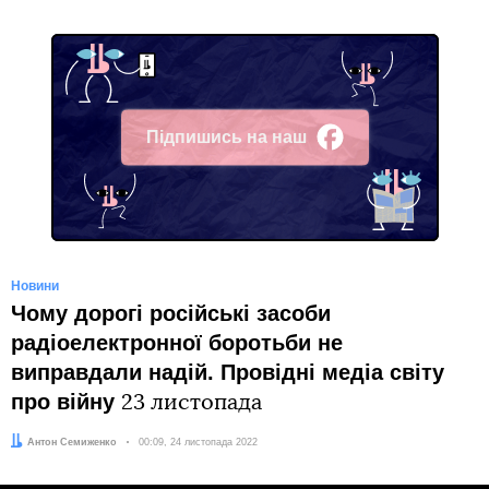
ракети для України.
День 272: онлайн
23 листопада війська росії завдали
масованого
ракетного удару
по енергоінфраструктурі України.
Вибухи лунали в Києві та Київській області, на
Львівщині, у Рівненській та Хмельницькій областях, а
також у низці інших регіонів.
Компанія «Укренерго» запровадила екстрені
відключення електроенергії. Також є перебої з
водопостачанням.
У містах України вже поступово відновлюють
електропостачання, зокрема у Львові, Рівненській,
Волинській, Черкаській та Київській областях.
Автор:
Костя Андрейковець
Facebook
Twitter
Telegram
Viber