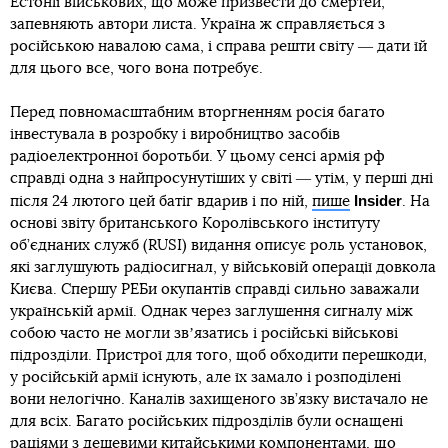
військ у Європі генерал Філіп Брідлав, експосли США в
Україні Джон Гербст і Стівен Пайфер та ще кілька десятків
політичних і військових авторитетів підписали листа, в
якому переконують американців надати Україні ще більшу
The Hill
підтримку. Текст цього листа
наводить
, популярне
у владних колах вашингтонське видання. «Так, критики
допомоги Україні відзначають, що загальний обсяг
виділених США грошей Києву з 2014 року, уже перевищує
річний оборонний бюджет будь-якої країни, крім США та
Китаю. Це правда, але не враховує того, що якби
Вашингтон не надав цієї допомоги ― йому довелося б
зіткнутися зі значно більшими витратами», ― пишуть
автори листа. Зараз допомога Україні забирає чимало
ресурсу, однак не варто забувати, що йдеться про безпеку
всієї Європи та НАТО. Зараз путін намагається зруйнувати
систему, яка 75 років після Другої світової війни
забезпечувала відносний мир у Західному світі та
неймовірне зростання його благополуччя. Якщо
дозволити росії досягти успіху, про поточний порядок
можна буде забути. І якщо путін після України надумає
вторгнутись у країни Балтії, до яких він має чимало