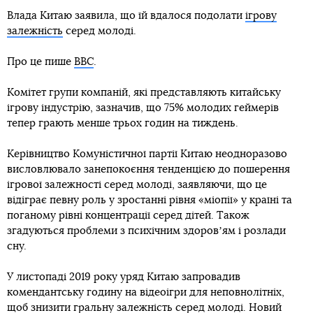
Влада Китаю заявила, що їй вдалося подолати
ігрову
залежність
серед молоді.
Про це пише
BBC
.
Комітет групи компаній, які представляють китайську
ігрову індустрію, зазначив, що 75% молодих геймерів
тепер грають менше трьох годин на тиждень.
Керівництво Комуністичної партії Китаю неодноразово
висловлювало занепокоєння тенденцією до пошерення
ігрової залежності серед молоді, заявляючи, що це
відіграє певну роль у зростанні рівня «міопії» у країні та
поганому рівні концентрації серед дітей. Також
згадуються проблеми з психічним здоровʼям і розлади
сну.
У листопаді 2019 року уряд Китаю запровадив
комендантську годину на відеоігри для неповнолітніх,
щоб знизити гральну залежність серед молоді. Новий