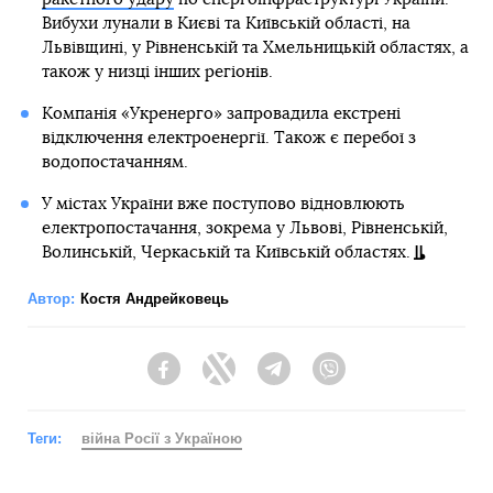
В Україні за сьогодні, 23 листопада, від ракетних ударів
росіян загинули 10 людей.
Про це повідомив міністр внутрішніх справ України Денис
Монастирський.
«Росія продовжує завдавати масованих ракетних ударів
по мирному населенню всієї України. Сьогодні маємо три
влучання в багатоповерхові будинки. На жаль, 10 людей
загинули», — написав він у
Facebook
.
За даними голови МВС, тільки в період з 10 жовтня до 23
листопада війська рф здійснили майже 600 ракетних атак
по території України.
Читайте також:
Війна. Росіяни вдарили по Херсону, Парламентська
асамблея НАТО визнала росію державою-
терористом, Ізраїль заговорив про балістичні