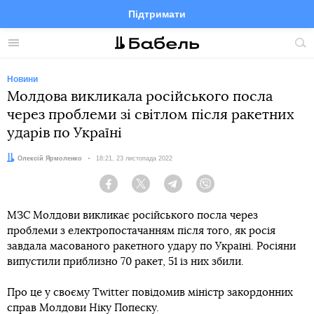
Підтримати
Facebook
Telegram
Twitter
Instagram
Меню
По
по
сай
Новини
Молдова викликала російського посла
через проблеми зі світлом після ракетних
ударів по Україні
Автор:
Олексій Ярмоленко
Дата:
18:21, 23 листопада 2022
Facebook
Twitter
Telegram
Viber
МЗС Молдови викликає російського посла через
проблеми з електропостачанням після того, як росія
завдала масованого ракетного удару по Україні. Росіяни
випустили приблизно 70 ракет, 51 із них збили.
Про це у своєму Twitter повідомив міністр закордонних
справ Молдови Ніку Попеску.