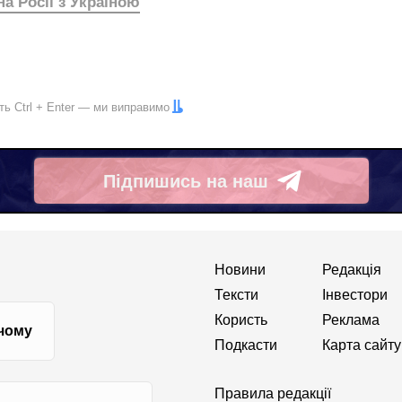
на Росії з Україною
іть
Ctrl
+
Enter
— ми виправимо
Підпишись на наш
Telegram
Новини
Редакція
Тексти
Інвестори
Користь
Реклама
 чому
Подкасти
Карта сайту
Правила редакції