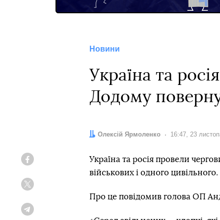
Новини
Україна та росі
Додому поверну
Автор:
Олексій Ярмоленко
Дата:
16:47, 23 листо
Україна та росія провели черг
Facebook
військових і одного цивільного.
Twitter
Про це повідомив голова ОП Анд
Telegram