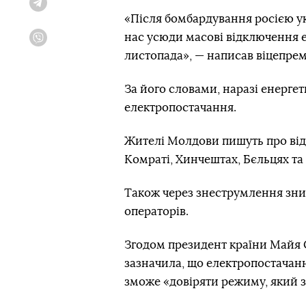
Telegram
«Після бомбардування росією у
нас усюди масові відключення е
Viber
листопада», — написав віцепрем
За його словами, наразі енерг
електропостачання.
Жителі Молдови пишуть про відс
Комраті, Хинчештах, Бєльцях та
Також через знеструмлення зник
операторів.
Згодом президент країни Майя С
зазначила, що електропостачанн
зможе «довіряти режиму, який з