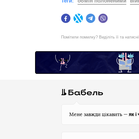
Теги:
обмін полоненими
вій
Facebook
Twitter
Telegram
Viber
Помітили помилку? Виділіть її та натисн
як і
Мене завжди цікавить —