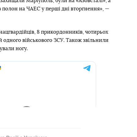
 захищали Маріуполь, були на «Азовсталі», а
в полон на ЧАЕС у перші дні вторгнення», —
 нацгвардійців, 8 прикордонників, чотирьох
й одного військового ЗСУ. Також звільнили
ували ногу.