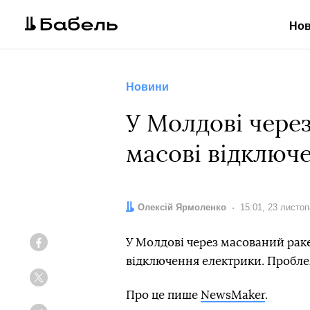
Но
Новини
У Молдові через
масові відключ
Автор:
Олексій Ярмоленко
Дата:
15:01, 23 листо
У Молдові через масований раке
Facebook
відключення електрики. Проблем
Twitter
Про це пише
NewsMaker
.