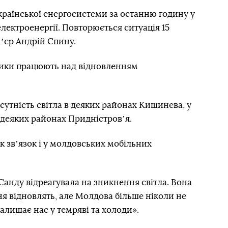
країнської енергосистеми за останню годину у
лектроенергії. Повторюється ситуація 15
ʼєр Андрій Спину.
етики працюють над відновленням
утність світла в деяких районах Кишинева, у
 деяких районах Придністровʼя.
 звʼязок і у молдовських мобільних
анду відреагувала на зникнення світла. Вона
я відновлять, але Молдова більше ніколи не
алишає нас у темряві та холоди».