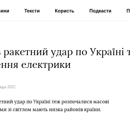
вини
Тексти
Користь
Подкасти
П
 ракетний удар по Україні
ення електрики
пада 2022
тний удар по Україні теж розпочалися масові
и зі світлом мають низка районів країни.