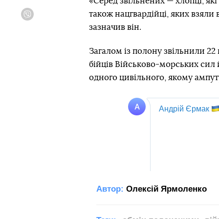
«Серед звільнених — хлопці, які
також нацгвардійці, яких взяли 
Viber
зазначив він.
Загалом із полону звільнили 22
бійців Військово-морських сил 
одного цивільного, якому ампут
Автор:
Олексій Ярмоленко