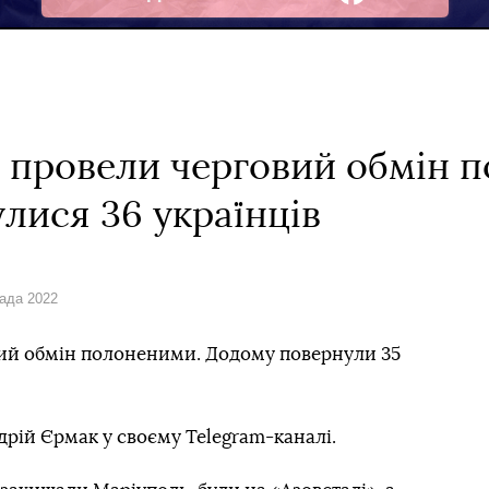
Facebook
я провели черговий обмін 
лися 36 українців
пада 2022
овий обмін полоненими. Додому повернули 35
рій Єрмак у своєму Telegram-каналі.