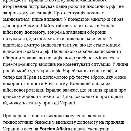
Крім цього, Ізраїль із початку повномасштабного
вторгнення підтримував давні робочі відносини з рф і не
запроваджував санкції. Проте ситуація починає
змінюватися, пише видання. У понеділок міністр зі справ
діаспори Нахман Шай затвітив заклик надати Україні
військову допомогу, зокрема згадавши оборонні
потужності, здатні захистити цивільне населення. У
відповідь дмитро мєдвєдєв твітнув, що це стане кінцем
відносин Ізраїлю з рф. Після цього ізраїльський міністр
оборони заявив, що позиція щодо росії не зміниться, а
премʼєр-міністр вирішив не коментувати ситуацію. У липні
російський суд закрив офіс Єврейської агенції в рф, а
тепер ще й Іран за допомогою рф тестує зброю, яку може
використати проти Єрусалиму. Колишній очільник
військової розвідки Ізраїлю вважає, що знання країни про
іранську зброю та технології, які дозволяють протидіяти
їй, можуть стати у пригоді Україні.
Про перспективи та виклики залучення великих
технологічних бізнесів у військову допомогу на прикладі
Foreign Affairs
України в
есеї
на
пишуть експертки з