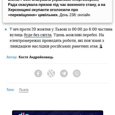
Рада скасувала призов під час воєнного стану, а на
Херсонщині окупанти оголосили про
«переміщення» цивільних.
День 238: онлайн
У ніч проти 20 жовтня у Львові із 00:00 до 6:00 частина
вулиць
буде без світла
. Удень можливі перебої. На
електромережах проводять роботи, які повʼязані з
ліквідацією наслідків російських ракетних атак.
Автор:
Костя Андрейковець
Facebook
Twitter
Telegram
Viber
Теги:
Львів