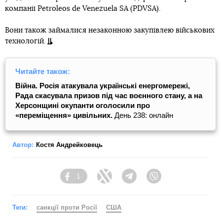
компанії Petroleos de Venezuela SA (PDVSA).
Вони також займалися незаконною закупівлею військових
технологій.
Читайте також:
Війна. Росія атакувала українські енергомережі,
Рада скасувала призов під час воєнного стану, а на
Херсонщині окупанти оголосили про
«переміщення» цивільних.
День 238: онлайн
Автор:
Костя Андрейковець
1
Facebook
Twitter
Telegram
Viber
Теги:
санкції проти Росії
США