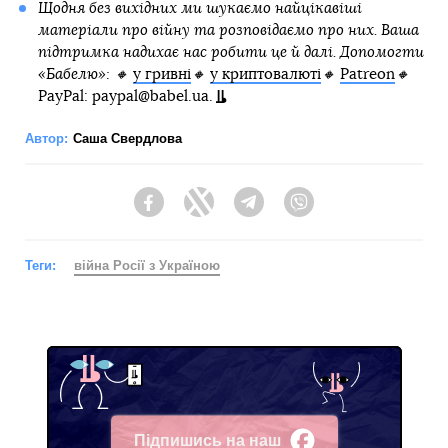
Щодня без вихідних ми шукаємо найцікавіші
матеріали про війну та розповідаємо про них. Ваша
підтримка надихає нас робити це й далі. Допомогти
«Бабелю»: 🔸
у гривні
🔸
у криптовалюті
🔸
Patreon
🔸
PayPal: paypal@babel.ua.
Автор:
Саша Свердлова
Facebook
Twitter
Telegram
Viber
Теги:
війна Росії з Україною
Підпишись на наш