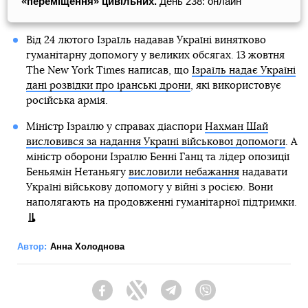
«переміщення» цивільних.
День 238: онлайн
Від 24 лютого Ізраїль надавав Україні винятково
гуманітарну допомогу у великих обсягах. 13 жовтня
The New York Times написав, що
Ізраїль надає Україні
дані розвідки про іранські дрони
, які використовує
російська армія.
Міністр Ізраїлю у справах діаспори
Нахман Шай
висловився за надання Україні військової допомоги
. А
міністр оборони Ізраїлю Бенні Ганц та лідер опозиції
Беньямін Нетаньягу
висловили небажання
надавати
Україні військову допомогу у війні з росією. Вони
наполягають на продовженні гуманітарної підтримки.
Автор:
Анна Холоднова
Facebook
Twitter
Telegram
Viber