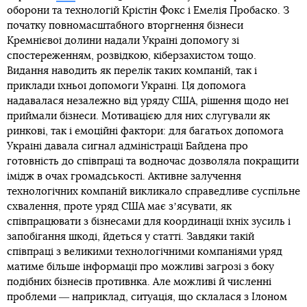
оборони та технологій Крістін Фокс і Емелія Пробаско. З
початку повномасштабного вторгнення бізнеси
Кремнієвої долини надали Україні допомогу зі
спостереженням, розвідкою, кіберзахистом тощо.
Видання наводить як перелік таких компаній, так і
приклади їхньої допомоги Україні. Ця допомога
надавалася незалежно від уряду США, рішення щодо неї
приймали бізнеси. Мотивацією для них слугували як
ринкові, так і емоційні фактори: для багатьох допомога
Україні давала сигнал адміністрації Байдена про
готовність до співпраці та водночас дозволяла покращити
імідж в очах громадськості. Активне залучення
технологічних компаній викликало справедливе суспільне
схвалення, проте уряд США має зʼясувати, як
співпрацювати з бізнесами для координації їхніх зусиль і
запобігання шкоді, йдеться у статті. Завдяки такій
співпраці з великими технологічними компаніями уряд
матиме більше інформації про можливі загрозі з боку
подібних бізнесів противнка. Але можливі й численні
проблеми ― наприклад, ситуація, що склалася з Ілоном