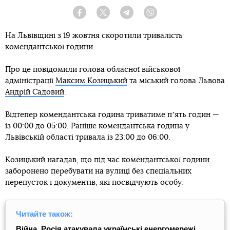
Facebook
Twitter
Telegram
Viber
На Львівщині з 19 жовтня скоротили тривалість
комендантської години.
Про це повідомили голова обласної військової
адміністрації
Максим Козицький
та міський голова Львова
Андрій Садовий
.
Відтепер комендантська година триватиме пʼять годин —
із 00:00 до 05:00. Раніше комендантська година у
Львівській області тривала із 23:00 до 06:00.
Козицький нагадав, що під час комендантської години
заборонено перебувати на вулиці без спеціальних
перепусток і документів, які посвідчують особу.
Читайте також:
Війна. Росія атакувала українські енергомережі,