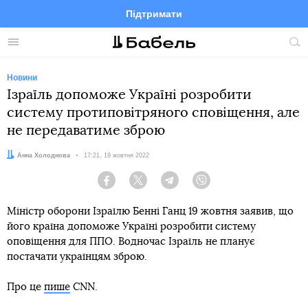
Підтримати
Facebook
Telegram
Twitter
Instagram
Меню
По
по
сай
Новини
Ізраїль допоможе Україні розробити
систему протиповітряного сповіщення, але
не передаватиме зброю
Автор:
Анна Холоднова
Дата:
17:21, 19 жовтня 2022
Facebook
Twitter
Telegram
Viber
Міністр оборони Ізраїлю Бенні Ганц 19 жовтня заявив, що
його країна допоможе Україні розробити систему
оповіщення для ППО. Водночас Ізраїль не планує
постачати українцям зброю.
Про це
пише
CNN.