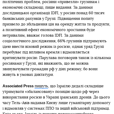
політичних проблем, росіяни «привезли» грузинам і
економічні складнощі, пише видання. За даними
дослідницької організації IDFI, у росіян понад 60 тисяч
банківських рахунків у Грузії. Підвищення попиту
призвело до збільшення цін на оренду житла та продукти,
а позитивний ефект економічного зростання буде
нетривалим, вважає голова IDFI. За даними
соціологічного дослідження, 66% грузинів підтримують
ідею ввести візовий режим із росією, однак уряд Грузії
перебуває під впливом кремля і відмовляється
критикувати росію. Парулава поговорив також із кількома
росіянами у Грузії, які вважають, що не можна
звинувачувати громадян рф у діях режиму, бо вони
живуть в умовах диктатури.
Associated Press
пишуть
, що Ізраїлю дедалі складніше
утримувати «збалансовану» позицію щодо рф через
використання росією в Україні іранських дронів. До цього
часу Тель-Авів надавав Києву лише гуманітарну допомогу
і відмовляв у системах ППО та іншій військовій підтримці.