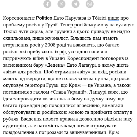
Facebook
Twitter
Telegram
Viber
Politico
Кореспондент
Дато Парулава із Тбілісі
пише
про
проблему росіян у Грузії. Тепер російську мову на вулицях
Тбілісі чути скрізь, але грузини з цього приводу не надто
схвильовані, пише журналіст. Більшість памʼятають
вторгнення росії у 2008 році та вважають, що багато
росіян, які прибувають із рф, усе одно пасивно
підтримують війну в Україні. Кореспондент поговорив із
засновником бару «Дедена» Дато Лапаурі, в якому діють
«візи» для росіян. Щоб отримати «візу» на вхід, росіяни
мають підтвердити, що не голосували за путіна, що росія
окуповує території Грузії, що Крим ― це Україна, а також
погодитися з гаслом «Слава Україні!». Лапаурі каже, що
ідея запровадити «візи» спала йому на думку тому, що
багато громадян рф поводилися агресивно, вимагали
обслуговувати їх російською мовою та приймати оплату в
рублях. Введення нового правила дозволило відсіяти таку
аудиторію, але натомість заклад почав отримувати
повідомлення з погрозами та звинуваченнями. Крім