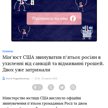
Підпишись на наш
Facebook
Новини
Мінʼюст США звинуватив пʼятьох росіян в
ухиленні від санкцій та відмиванні грошей.
Двох уже затримали
Автор:
Костя Андрейковець
Дата:
22:41, 19 жовтня 2022
1
Facebook
Twitter
Telegram
Viber
Міністерство юстиції США висунуло офіційні
звинувачення пʼятьом громадянам Росії та двом