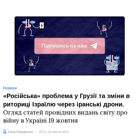
Підпишись на наш
Telegram
Новини
«Російська» проблема у Грузії та зміни в
риториці Ізраїлю через іранські дрони.
Огляд статей провідних видань світу про
війну в Україні 19 жовтня
Автор:
Саша Свердлова
Дата:
00:31, 20 жовтня 2022