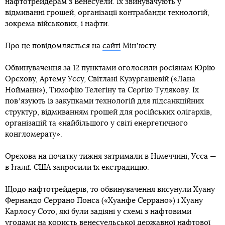
нафтотрейдерам з Венесуели. Їх звинувачують у
відмиванні грошей, організації контрабанди технологій,
зокрема військових, і нафти.
Про це повідомляється на
сайті
Мінʼюсту.
Обвинувачення за 12 пунктами оголосили росіянам Юрію
Орєхову, Артему Уссу, Світлані Кузургашевій («Лана
Нойманн»), Тимофію Телегіну та Сергію Тулякову. Їх
повʼязують із закупками технологій для підсанкційних
структур, відмиванням грошей для російських олігархів,
організацій та «найбільшого у світі енергетичного
конгломерату».
Орєхова на початку тижня затримали в Німеччині, Усса —
в Італії. США запросили їх екстрадицію.
Щодо нафтотрейдерів, то обвинувачення висунули Хуану
Фернандо Серрано Понса («Хуанфе Серрано») і Хуану
Карлосу Сото, які були задіяні у схемі з нафтовими
угодами на користь венесуельської державної нафтової