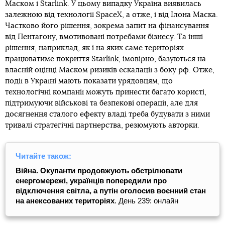
Маском і Starlink. У цьому випадку Україна виявилась
залежною від технології SpaceX, а отже, і від Ілона Маска.
Частково його рішення, зокрема запит на фінансування
від Пентагону, вмотивовані потребами бізнесу. Та інші
рішення, наприклад, як і на яких саме територіях
працюватиме покриття Starlink, імовірно, базуються на
власній оцінці Маском ризиків ескалації з боку рф. Отже,
події в Україні мають показати урядовцям, що
технологічні компанії можуть принести багато користі,
підтримуючи військові та безпекові операції, але для
досягнення сталого ефекту владі треба будувати з ними
тривалі стратегічні партнерства, резюмують авторки.
Читайте також:
Війна. Окупанти продовжують обстрілювати
енергомережі, українців попередили про
відключення світла, а путін оголосив воєнний стан
на анексованих територіях
. День 239: онлайн