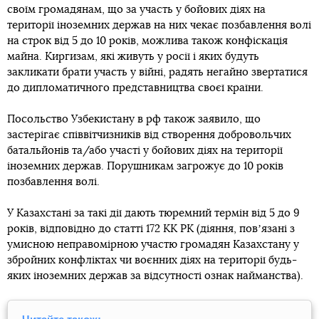
своїм громадянам, що за участь у бойових діях на
території іноземних держав на них чекає позбавлення волі
на строк від 5 до 10 років, можлива також конфіскація
майна. Киргизам, які живуть у росії і яких будуть
закликати брати участь у війні, радять негайно звертатися
до дипломатичного представництва своєї країни.
Посольство Узбекистану в рф також заявило, що
застерігає співвітчизників від створення добровольчих
батальйонів та/або участі у бойових діях на території
іноземних держав. Порушникам загрожує до 10 років
позбавлення волі.
У Казахстані за такі дії дають тюремний термін від 5 до 9
років, відповідно до статті 172 КК РК (діяння, повʼязані з
умисною неправомірною участю громадян Казахстану у
збройних конфліктах чи воєнних діях на території будь-
яких іноземних держав за відсутності ознак найманства).