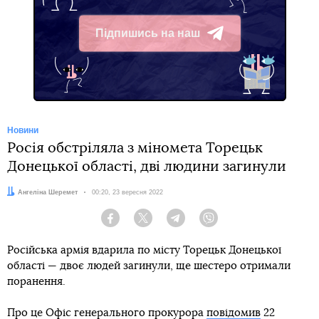
Підпишись на наш
Telegram
Новини
Росія обстріляла з міномета Торецьк
Донецької області, дві людини загинули
Автор:
Ангеліна Шеремет
Дата:
00:20, 23 вересня 2022
Facebook
Twitter
Telegram
Viber
Російська армія вдарила по місту Торецьк Донецької
області — двоє людей загинули, ще шестеро отримали
поранення.
Про це Офіс генерального прокурора
повідомив
22