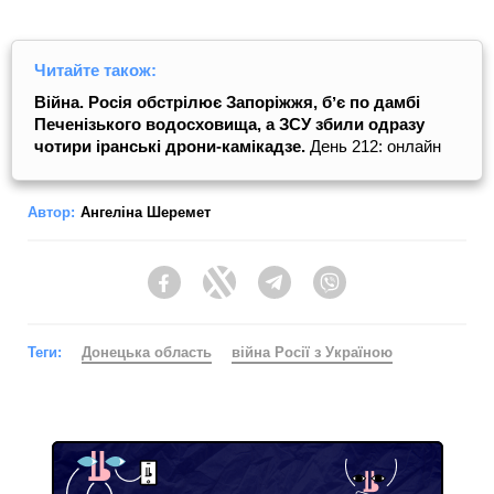
Читайте також:
Війна. Росія обстрілює Запоріжжя, бʼє по дамбі
Печенізького водосховища, а ЗСУ збили одразу
чотири іранські дрони-камікадзе.
День 212: онлайн
Автор:
Ангеліна Шеремет
Facebook
Twitter
Telegram
Viber
Теги:
Донецька область
війна Росії з Україною