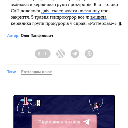
змінювати керівника групи прокурорів. В. о. голови
САП довелося
двічі скасовувати постанову
про
закриття. 5 травня генпрокурор все ж
змінила
керівника групи прокурорів
у справі «Роттердам+».
Автор:
Олег Панфілович
1
Facebook
Twitter
Telegram
Viber
Теги:
Роттердам плюс
Підпишись на наш
Telegram