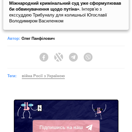
Міжнародний кримінальний суд уже сформулював
би обвинувачення щодо путіна»
. Інтервʼю з
екссуддею Трибуналу для колишньої Югославії
Володимиром Василенком
Автор:
Олег Панфілович
Facebook
Twitter
Telegram
Viber
Теги:
війна Росії з Україною
Підпишись на наш
Telegram