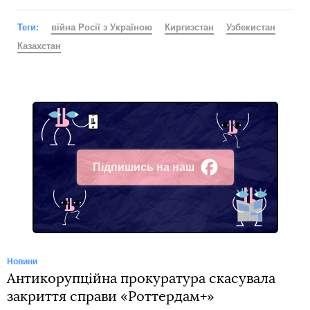
Теги:
війна Росії з Україною
Киргизстан
Узбекистан
Казахстан
Підпишись на наш
Facebook
Новини
Антикорупційна прокуратура скасувала
закриття справи «Роттердам+»