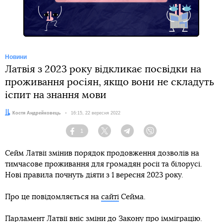
Новини
Латвія з 2023 року відкликає посвідки на
проживання росіян, якщо вони не складуть
іспит на знання мови
Автор:
Костя Андрейковець
Дата:
16:15, 22 вересня 2022
1
Facebook
Twitter
Telegram
Viber
Сейм Латвії змінив порядок продовження дозволів на
тимчасове проживання для громадян росії та білорусі.
Нові правила почнуть діяти з 1 вересня 2023 року.
Про це повідомляється на
сайті
Сейма.
Парламент Латвії вніс зміни до Закону про імміграцію.