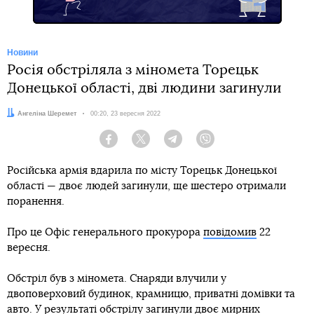
Новини
Росія обстріляла з міномета Торецьк
Донецької області, дві людини загинули
Автор:
Ангеліна Шеремет
Дата:
00:20, 23 вересня 2022
Facebook
Twitter
Telegram
Viber
Російська армія вдарила по місту Торецьк Донецької
області — двоє людей загинули, ще шестеро отримали
поранення.
Про це Офіс генерального прокурора
повідомив
22
вересня.
Обстріл був з міномета. Снаряди влучили у
двоповерховий будинок, крамницю, приватні домівки та
авто. У результаті обстрілу загинули двоє мирних