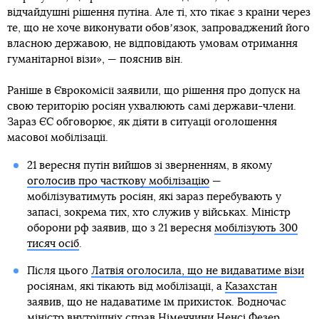
відчайдушні рішення путіна. Але ті, хто тікає з країни через
те, що не хоче виконувати обовʼязок, запроваджений його
власною державою, не відповідають умовам отримання
гуманітарної візи», — пояснив він.
Раніше в Єврокомісії заявили, що рішення про допуск на
свою територію росіян ухвалюють самі держави-члени.
Зараз ЄС обговорює, як діяти в ситуації оголошення
масової мобілізації.
21 вересня путін вийшов зі зверненням, в якому
оголосив про часткову мобілізацію
—
мобілізуватимуть росіян, які зараз перебувають у
запасі, зокрема тих, хто служив у військах. Міністр
оборони рф заявив, що з 21 вересня
мобілізують 300
тисяч осіб
.
Після цього
Латвія оголосила, що не видаватиме візи
росіянам, які тікають від мобілізації, а
Казахстан
заявив, що не надаватиме їм прихисток. Водночас
міністр внутрішніх справ Німеччини Ненсі Фезер