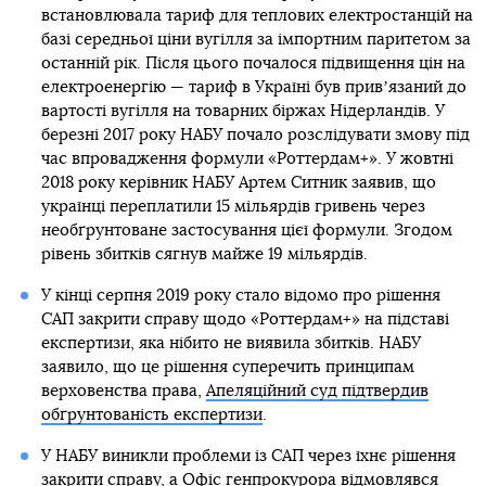
встановлювала тариф для теплових електростанцій на
базі середньої ціни вугілля за імпортним паритетом за
останній рік. Після цього почалося підвищення цін на
електроенергію — тариф в Україні був привʼязаний до
вартості вугілля на товарних біржах Нідерландів. У
березні 2017 року НАБУ почало розслідувати змову під
час впровадження формули «Роттердам+». У жовтні
2018 року керівник НАБУ Артем Ситник заявив, що
українці переплатили 15 мільярдів гривень через
необґрунтоване застосування цієї формули. Згодом
рівень збитків сягнув майже 19 мільярдів.
У кінці серпня 2019 року стало відомо про рішення
САП закрити справу щодо «Роттердам+» на підставі
експертизи, яка нібито не виявила збитків. НАБУ
заявило, що це рішення суперечить принципам
верховенства права,
Апеляційний суд підтвердив
обґрунтованість експертизи
.
У НАБУ виникли проблеми із САП через їхнє рішення
закрити справу, а Офіс генпрокурора відмовлявся