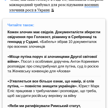
міжнародний трибунал для розслідування
воєнних
злочинів росії в Україні
.
Читайте також:
Кожен злочин має свідків. Документалісти зберегли
свідчення про Голокост, різанину в Сребрениці та
геноцид у Судані.
«Бабель» зібрав 10 документалок
про воєнних злочинців
«Місце путіна поруч зі злочинцями Другої світової
війни».
Посол з особливих доручень Антон Кориневич
розповідає про спецтрибунал для путіна, суд із росією
та Женевську конвенцію для «Азова»
«Зʼявляється все більше ознак, що намір, зі слів
путіна, — повністю знищити українців».
Юрист Марк
Еліс працював з трибуналами і розповідає, що треба,
щоб засудити російську верхівку за війну
«Якби ми ратифікували Римський статут,