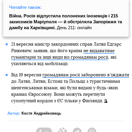
Читайте також:
Війна. Росія відпустила полонених іноземців і 215
захисників Маріуполя — й обстріляла Запоріжжя та
дамбу на Харківщині.
День 211: онлайн
21 вересня міністр закордонних справ Латвії Едгарс
Рінкевичс заявив, що його країна
не видаватиме
гуманітарні та інші види віз громадянам росії
, які
ухиляються від мобілізації.
Від 19 вересня
громадянам росії заборонено вʼїжджати
до Латвії, Литви, Естонії та Польщі з туристичними
шенгенськими візами, які були видані у будь-яких
країнах Євросоюзу. Вони можуть перетнути
сухопутний кордон з ЄС тільки у Фінляндії.
Автор:
Костя Андрейковець