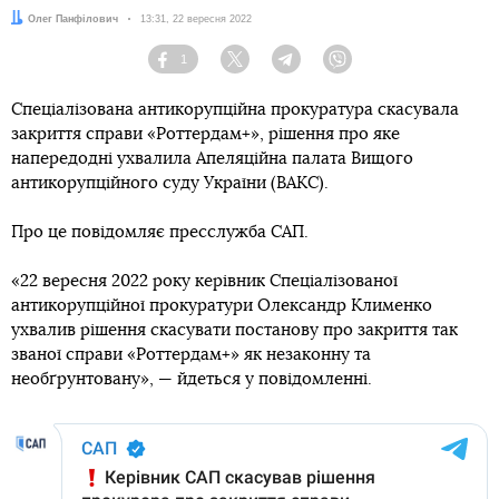
Автор:
Олег Панфілович
Дата:
13:31, 22 вересня 2022
1
Facebook
Twitter
Telegram
Viber
Спеціалізована антикорупційна прокуратура скасувала
закриття справи «Роттердам+», рішення про яке
напередодні ухвалила Апеляційна палата Вищого
антикорупційного суду України (ВАКС).
Про це повідомляє пресслужба САП.
«22 вересня 2022 року керівник Спеціалізованої
антикорупційної прокуратури Олександр Клименко
ухвалив рішення скасувати постанову про закриття так
званої справи «Роттердам+» як незаконну та
необґрунтовану», — йдеться у повідомленні.