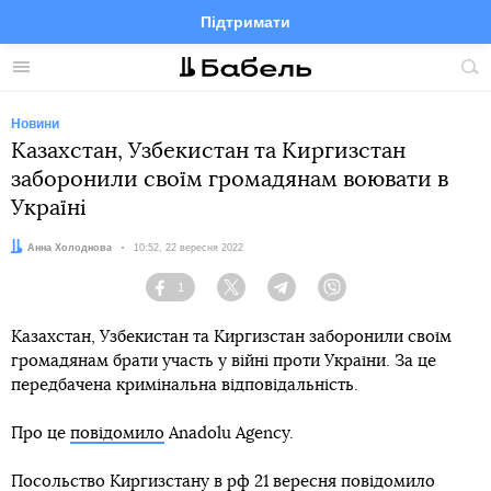
Підтримати
Facebook
Telegram
Twitter
Instagram
Меню
По
по
сай
Новини
Казахстан, Узбекистан та Киргизстан
заборонили своїм громадянам воювати в
Україні
Автор:
Анна Холоднова
Дата:
10:52, 22 вересня 2022
1
Facebook
Twitter
Telegram
Viber
Казахстан, Узбекистан та Киргизстан заборонили своїм
громадянам брати участь у війні проти України. За це
передбачена кримінальна відповідальність.
Про це
повідомило
Anadolu Agency.
Посольство Киргизстану в рф 21 вересня повідомило