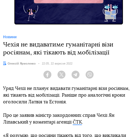
Новини
Чехія не видаватиме гуманітарні візи
росіянам, які тікають від мобілізації
Автор:
Олексій Ярмоленко
Дата:
22:05, 22 вересня 2022
Facebook
Twitter
Telegram
Viber
Уряд Чехії не планує видавати гуманітарні візи росіянам,
які тікають від мобілізації. Раніше про аналогічні кроки
оголосили Латвія та Естонія.
Про це заявив міністр закордонних справ Чехії Ян
Ліпавський у коментарі агенції
ČTK
.
«Я розумію, що росіяни тікають від того, що викликали