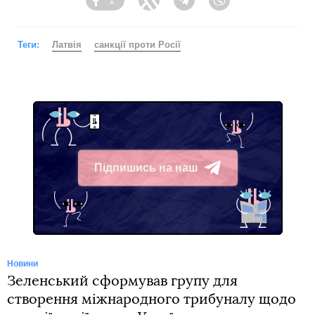
1
Facebook
Twitter
Telegram
Viber
Теги:
Латвія
санкції проти Росії
Підпишись на наш
Telegram
Новини
Зеленський сформував групу для
створення міжнародного трибуналу щодо