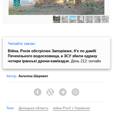
Читайте також:
Війна. Росія обстрілює Запоріжжя, бʼє по дамбі
Печенізького водосховища, а ЗСУ збили одразу
чотири іранські дрони-камікадзе.
День 212: онлайн
Автор:
Ангеліна Шеремет
Facebook
Twitter
Telegram
Viber
Теги:
Донецька область
війна Росії з Україною