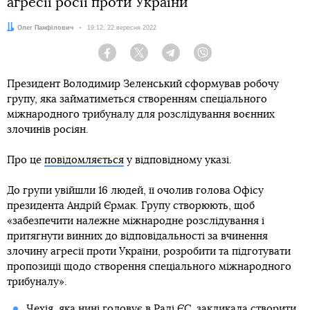
агресії росії проти України
Автор:
Олег Панфілович
Дата:
19:12, 22 вересня 2022
Facebook
Twitter
Telegram
Viber
Президент Володимир Зеленський сформував робочу
групу, яка займатиметься створенням спеціального
міжнародного трибуналу для розслідування воєнних
злочинів росіян.
Про це
повідомляється
у відповідному указі.
До групи увійшли 16 людей, її очолив голова Офісу
президента Андрій Єрмак. Групу створюють, щоб
«забезпечити належне міжнародне розслідування і
притягнути винних до відповідальності за вчинення
злочину агресії проти України, розробити та підготувати
пропозиції щодо створення спеціального міжнародного
трибуналу».
Чехія, яка нині головує в Раді ЄС, закликала створити