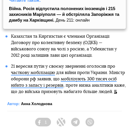
Читайте також:
Війна. Росія відпустила полонених іноземців і 215
захисників Маріуполя — й обстріляла Запоріжжя та
дамбу на Харківщині.
День 211: онлайн
Казахстан та Киргизстан є членами Організації
Договору про колективну безпеку (ОДКБ) —
військового союзу на чолі з росією, а Узбекистан у
2012 році залишив лави цієї організації.
21 вересня путін у своєму зверненні оголосив про
часткову мобілізацію
для війни проти України. Міністр
оборони рф заявив, що
мобілізують 300 тисяч осіб
нібито з запасу і резервів
, проте низка аналітиків каже,
що до війська призовуть набагато більше людей.
Автор:
Анна Холоднова
1
Facebook
Twitter
Telegram
Viber