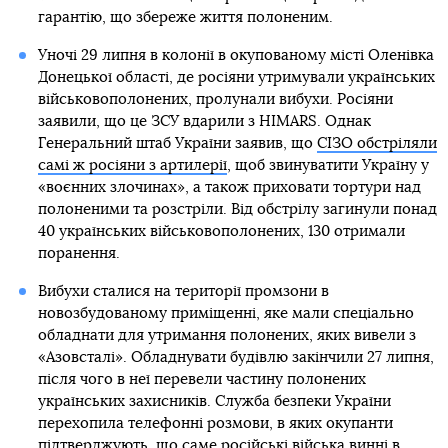
гарантію, що збереже життя полоненим.
Уночі 29 липня в колонії в окупованому місті Оленівка
Донецької області, де росіяни утримували українських
військовополонених, пролунали вибухи. Росіяни
заявили, що це ЗСУ вдарили з HIMARS. Однак
Генеральний штаб України заявив, що
СІЗО обстріляли
самі ж росіяни з артилерії
, щоб звинуватити Україну у
«воєнних злочинах», а також приховати тортури над
полоненими та розстріли. Від обстрілу загинули понад
40 українських військовополонених, 130 отримали
поранення.
Вибухи сталися на території промзони в
новозбудованому приміщенні, яке мали спеціально
обладнати для утримання полонених, яких вивели з
«Азовсталі». Обладнувати будівлю закінчили 27 липня,
після чого в неї перевели частину полонених
українських захисників. Служба безпеки України
перехопила телефонні розмови, в яких окупанти
підтверджують, що
саме російські війська винні в