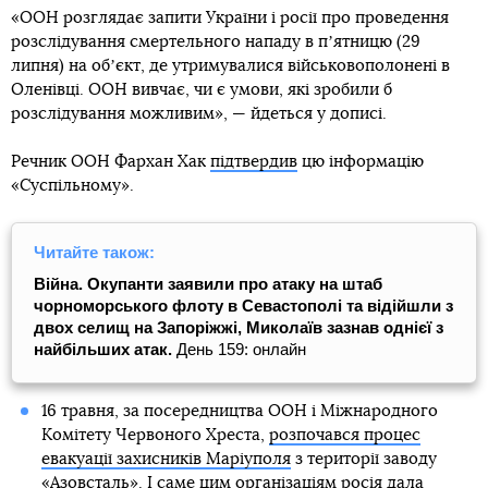
«ООН розглядає запити України і росії про проведення
розслідування смертельного нападу в пʼятницю (29
липня) на обʼєкт, де утримувалися військовополонені в
Оленівці. ООН вивчає, чи є умови, які зробили б
розслідування можливим», — йдеться у дописі.
Речник ООН Фархан Хак
підтвердив
цю інформацію
«Суспільному».
Читайте також:
Війна. Окупанти заявили про атаку на штаб
чорноморського флоту в Севастополі та відійшли з
двох селищ на Запоріжжі, Миколаїв зазнав однієї з
найбільших атак.
День 159: онлайн
16 травня, за посередництва ООН і Міжнародного
Комітету Червоного Хреста,
розпочався процес
евакуації захисників Маріуполя
з території заводу
«Азовсталь». І саме цим організаціям росія дала