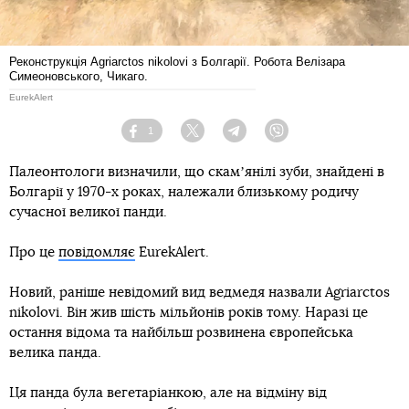
Реконструкція Agriarctos nikolovi з Болгарії. Робота Велізара
Симеоновського, Чикаго.
EurekAlert
1
Facebook
Twitter
Telegram
Viber
Палеонтологи визначили, що скамʼянілі зуби, знайдені в
Болгарії у 1970-х роках, належали близькому родичу
сучасної великої панди.
Про це
повідомляє
EurekAlert.
Новий, раніше невідомий вид ведмедя назвали Agriarctos
nikolovi. Він жив шість мільйонів років тому. Наразі це
остання відома та найбільш розвинена європейська
велика панда.
Ця панда була вегетаріанкою, але на відміну від