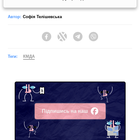
Автор:
Софія Телішевська
Facebook
Twitter
Telegram
Viber
Теги:
КМДА
Підпишись на наш
Facebook