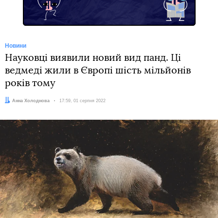
Новини
Науковці виявили новий вид панд. Ці
ведмеді жили в Європі шість мільйонів
років тому
Автор:
Анна Холоднова
Дата:
17:59, 01 серпня 2022