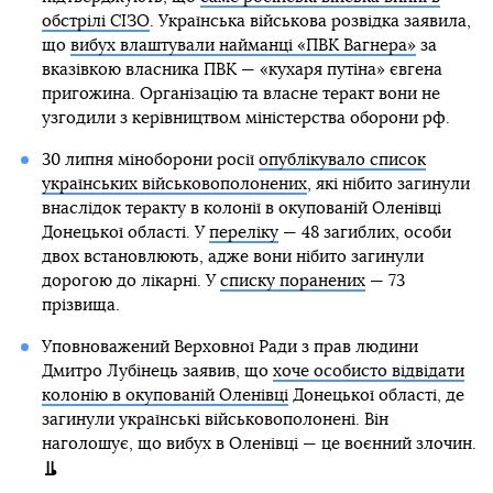
обстрілі СІЗО
. Українська військова розвідка заявила,
що
вибух влаштували найманці «ПВК Вагнера»
за
вказівкою власника ПВК — «кухаря путіна» євгена
пригожина. Організацію та власне теракт вони не
узгодили з керівництвом міністерства оборони рф.
30 липня міноборони росії
опублікувало список
українських військовополонених
, які нібито загинули
внаслідок теракту в колонії в окупованій Оленівці
Донецької області. У
переліку
— 48 загиблих, особи
двох встановлюють, адже вони нібито загинули
дорогою до лікарні. У
списку поранених
— 73
прізвища.
Уповноважений Верховної Ради з прав людини
Дмитро Лубінець заявив, що
хоче особисто відвідати
колонію в окупованій Оленівці
Донецької області, де
загинули українські військовополонені. Він
наголошує, що вибух в Оленівці — це воєнний злочин.