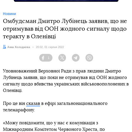
Новини
Омбудсман Дмитро Лубінець заявив, що не
отримував від ООН жодного сигналу щодо
теракту в Оленівці
Автор:
Анна Холоднова
Дата:
20:02, 01 серпня 2022
1
Facebook
Twitter
Telegram
Viber
Уповноважений Верховної Ради з прав людини Дмитро
Лубінець заявив, що поки не отримував від ООН жодного
сигналу щодо вбивства українських військовополонених в
Оленівці.
Про це він
сказав
в ефірі загальнонаціонального
телемарафону.
«Можу повідомити, що у нас є комунікація з
Міжнародним Комітетом Червоного Хреста, по