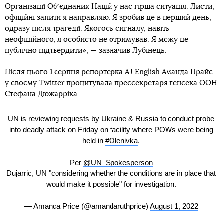
Організації Обʼєднаних Націй у нас гірша ситуація. Листи,
офіційні запити я направляю. Я зробив це в перший день,
одразу після трагедії. Якогось сигналу, навіть
неофіційного, я особисто не отримував. Я можу це
публічно підтвердити», — зазначив Лубінець.
Після цього 1 серпня репортерка AJ English Аманда Прайс
у своєму Twitter процитувала прессекретаря генсека ООН
Стефана Дюжарріка.
UN is reviewing requests by Ukraine & Russia to conduct probe
into deadly attack on Friday on facility where POWs were being
held in
#Olenivka
.
Per
@UN_Spokesperson
Dujarric, UN "considering whether the conditions are in place that
would make it possible" for investigation.
— Amanda Price (@amandaruthprice)
August 1, 2022