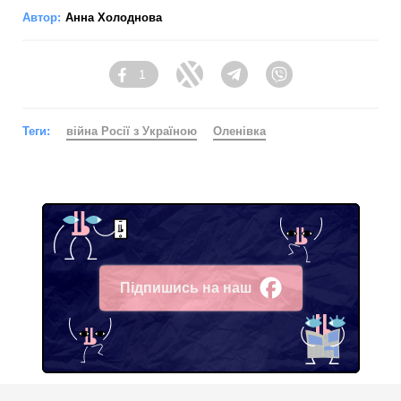
Автор:
Анна Холоднова
1
Facebook
Twitter
Telegram
Viber
Теги:
війна Росії з Україною
Оленівка
Підпишись на наш
Facebook