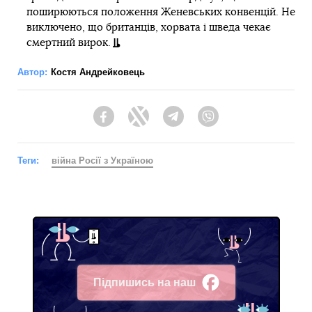
поширюються положення Женевських конвенцій. Не
виключено, що британців, хорвата і шведа чекає
смертний вирок.
Автор:
Костя Андрейковець
Facebook
Twitter
Telegram
Viber
Теги:
війна Росії з Україною
Підпишись на наш
Facebook