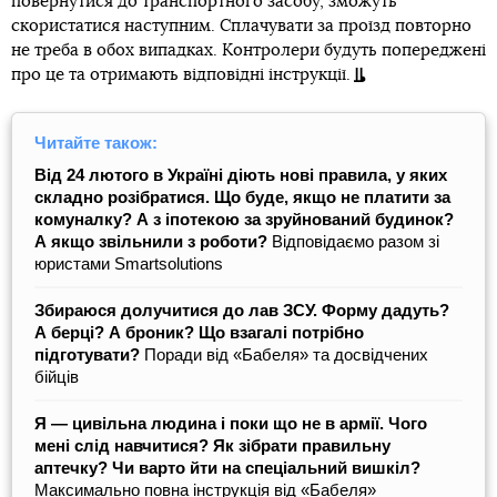
повернутися до транспортного засобу, зможуть
скористатися наступним. Сплачувати за проїзд повторно
не треба в обох випадках. Контролери будуть попереджені
про це та отримають відповідні інструкції.
Читайте також:
Від 24 лютого в Україні діють нові правила, у яких
складно розібратися. Що буде, якщо не платити за
комуналку? А з іпотекою за зруйнований будинок?
А якщо звільнили з роботи?
Відповідаємо разом зі
юристами Smartsolutions
Збираюся долучитися до лав ЗСУ. Форму дадуть?
А берці? А броник? Що взагалі потрібно
підготувати?
Поради від «Бабеля» та досвідчених
бійців
Я ― цивільна людина і поки що не в армії. Чого
мені слід навчитися? Як зібрати правильну
аптечку? Чи варто йти на спеціальний вишкіл?
Максимально повна інструкція від «Бабеля»