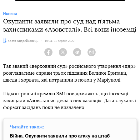
Новини
Окупанти заявили про суд над п’ятьма
захисниками «Азовсталі». Всі вони іноземці
Автор:
Костя Андрейковець
Дата:
15:04, 01 серпня 2022
Facebook
Twitter
Telegram
Viber
Так званий «верховний суд» російського утворення «днр»
розглядатиме справи трьох підданих Великої Британії,
шведа і хорвата, які потрапили в полон у Маріуполі.
Підконтрольні кремлю ЗМІ повідомляють, що іноземці
захищали «Азовсталь», деякі з них «азовці». Дата слухань і
формат засідань поки не визначено.
Читайте також:
Війна. Окупанти заявили про атаку на штаб