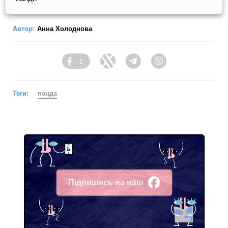
Автор:
Анна Холоднова
1
Facebook
Twitter
Telegram
Viber
Теги:
панда
Підпишись на наш
Facebook