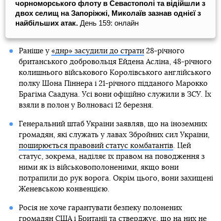
чорноморського флоту в Севастополі та відійшли з
двох селищ на Запоріжжі, Миколаїв зазнав однієї з
найбільших атак.
День 159: онлайн
Раніше у
«днр» засудили до страти
28-річного
британського добровольця Ейдена Асліна, 48-річного
колишнього військового Королівського англійського
полку Шона Піннера і 21-річного підданого Марокко
Брагіма Саадуна. Усі вони офіційно служили в ЗСУ. Їх
взяли в полон у Волновасі 12 березня.
Генеральний штаб України заявляв, що на іноземних
громадян, які служать у лавах Збройних сил України,
поширюється правовий статус комбатантів
. Цей
статус, зокрема, наділяє їх правом на поводження з
ними як із військовополоненими, якщо вони
потрапили до рук ворога. Окрім цього, вони захищені
Женевською конвенцією.
Росія не хоче гарантувати безпеку полонених
громадян США і Британії та стверджує, що на них не