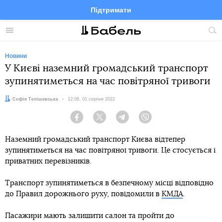
Підтримати
Facebook
Telegram
Twitter
Instagram
Меню
По
по
сай
Новини
У Києві наземний громадський транспорт
зупинятиметься на час повітряної тривоги
Автор:
Софія Телішевська
Дата:
12:06, 01 серпня 2022
Facebook
Twitter
Telegram
Viber
Наземний громадський транспорт Києва відтепер
зупинятиметься на час повітряної тривоги. Це стосується і
приватних перевізників.
Транспорт зупинятиметься в безпечному місці відповідно
до Правил дорожнього руху, повідомили в
КМДА
.
Пасажири мають залишити салон та пройти до