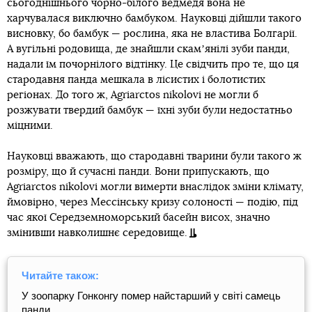
сьогоднішнього чорно-білого ведмедя вона не
харчувалася виключно бамбуком. Науковці дійшли такого
висновку, бо бамбук — рослина, яка не властива Болгарії.
А вугільні родовища, де знайшли скамʼянілі зуби панди,
надали їм почорнілого відтінку. Це свідчить про те, що ця
стародавня панда мешкала в лісистих і болотистих
регіонах. До того ж, Agriarctos nikolovi не могли б
розжувати твердий бамбук — їхні зуби були недостатньо
міцними.
Науковці вважають, що стародавні тварини були такого ж
розміру, що й сучасні панди. Вони припускають, що
Agriarctos nikolovi могли вимерти внаслідок зміни клімату,
ймовірно, через Мессінську кризу солоності — подію, під
час якої Середземноморський басейн висох, значно
змінивши навколишнє середовище.
Читайте також:
У зоопарку Гонконгу помер найстарший у світі самець
панди