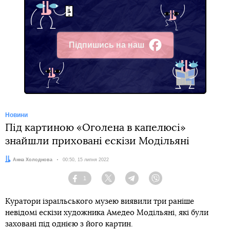
Підпишись на наш
Facebook
Новини
Під картиною «Оголена в капелюсі»
знайшли приховані ескізи Модільяні
Автор:
Анна Холоднова
Дата:
00:50, 15 липня 2022
1
Facebook
Twitter
Telegram
Viber
Куратори ізраїльського музею виявили три раніше
невідомі ескізи художника Амедео Модільяні, які були
заховані під однією з його картин.