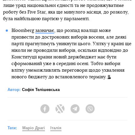
лише уряд національної єдності та не продовжуватиме
роботу без Five Star, яка ще минулого місяця, до розколу,
була найбільшою партією у парламенті.
Bloomberg
зазначає
, що розпад коаліції може
призвести до дострокових виборів восени, але деякі
партії прагнутимуть уникнути цього. Улітку у країні ще
ніколи не проводили виборів, оскільки відповідно до
Конституції країни новий держбюджет має бути
сформований уже в середині осені. Тобто вибори
влітку унеможливлять переговори щодо ухвалення
нового бюджету до встановленого терміну.
Автор:
Софія Телішевська
Facebook
Twitter
Telegram
Viber
Теги:
Маріо Драгі
Італія