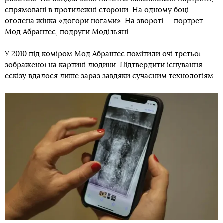
спрямовані в протилежні сторони. На одному боці —
оголена жінка «догори ногами». На звороті — портрет
Мод Абрантес, подруги Модільяні.
У 2010 під коміром Мод Абрантес помітили очі третьої
зображеної на картині людини. Підтвердити існування
ескізу вдалося лише зараз завдяки сучасним технологіям.