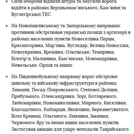
Сили оборони відбили штурм та змусили ворога
відійти в районах Верхньокамʼянського, Камʼянки та
Вуглегірської ТЕС.
На Новопавлівському та Запорізькому напрямках
противник обстрілював українські позиції з артилерії в
районах населених пунктів Новоселівка Перша,
Красногорівка, Марʼїнка, Вугледар, Велика Новосілка,
Новоукраїнка, Времівка, Ольгівське, Темирівка,
Білогірʼя, Малинівка, Камʼянське, Новоандріївка,
Невельське, Оріхів та інших.
На Південнобузькому напрямку ворог обстрілює
цивільну та військову інфраструктури в районах
Лиманів, Посад-Покровського, Степової Долини,
Прибузького, Олександрівки, Зорі, Котляревого,
Любомирівки, Новомиколаївки, Мирного, Киселівки,
Благодатного, Кобзарців, Яковлівки, Березнегуватого,
Білої Криниці, Ольгиного, Князівки, Іванівки,
Червоного Яру та низки інших населених пунктів.
Застосував авіацію для удару неподалік Таврійського.