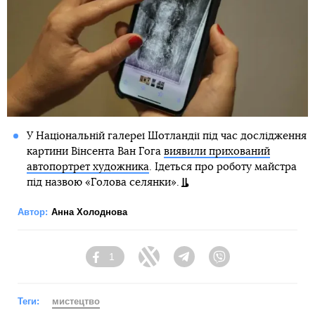
У Національній галереї Шотландії під час дослідження
картини Вінсента Ван Гога
виявили прихований
автопортрет художника
. Ідеться про роботу майстра
під назвою «Голова селянки».
Автор:
Анна Холоднова
1
Facebook
Twitter
Telegram
Viber
Теги:
мистецтво