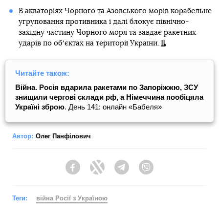
В акваторіях Чорного та Азовського морів корабельне
угруповання противника і далі блокує північно-
західну частину Чорного моря та завдає ракетних
ударів по обʼєктах на території України.
Читайте також:
Війна. Росія вдарила ракетами по Запоріжжю, ЗСУ
знищили чергові склади рф, а Німеччина пообіцяла
Україні зброю
. День 141: онлайн «Бабеля»
Автор:
Олег Панфілович
Facebook
Twitter
Telegram
Viber
Теги:
війна Росії з Україною