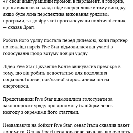
«У своїй інавгураційній промові в парламенті я говорив,
що ця виконавча влада піде вперед лише в тому випадку,
якщо буде ясна перспектива виконання урядової
програми, за довіру якої проголосували політичні сили»,
— сказав Драгі.
Робота його уряду постала перед дилемою, коли партнер
по коаліції партія Five Star відмовилася від участі в
голосуванні щодо вотуму довіри уряду.
Лідер Five Star Джузеппе Конте звинуватив премʼєра в
тому, що він робить недостатньо для подолання
соціальної кризи, повʼязаної зі зростанням цін на
енергоносії.
Представники Five Star відмовилися голосувати за
законопроєкт уряду про допомогу італійцям через
незгоду з окремими його статтями.
Незважаючи на бойкот Five Star, сенат Італії схвалив пакет
допомоги. Однак Драгі неодноразово заявляв, що очолить