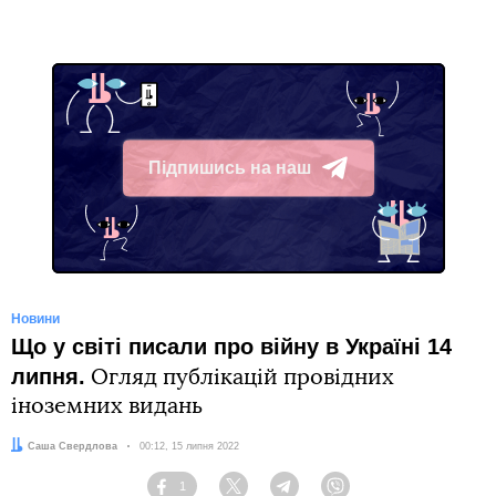
Підпишись на наш
Telegram
Новини
Що у світі писали про війну в Україні 14
липня.
Огляд публікацій провідних
іноземних видань
Автор:
Саша Свердлова
Дата:
00:12, 15 липня 2022
1
Facebook
Twitter
Telegram
Viber