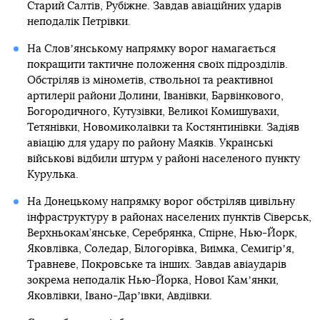
Старий Салтів, Рубіжне. Завдав авіаційних ударів
неподалік Петрівки.
На Словʼянському напрямку ворог намагається
покращити тактичне положення своїх підрозділів.
Обстріляв із мінометів, ствольної та реактивної
артилерії райони Долини, Іванівки, Барвінкового,
Богородичного, Кутузівки, Великої Комишувахи,
Тетянівки, Новомиколаївки та Костянтинівки. Задіяв
авіацію для удару по району Маяків. Українські
військові відбили штурм у районі населеного пункту
Курулька.
На Донецькому напрямку ворог обстріляв цивільну
інфраструктуру в районах населених пунктів Сіверськ,
Верхньокам’янське, Серебрянка, Спірне, Нью-Йорк,
Яковлівка, Соледар, Білогорівка, Виїмка, Семигірʼя,
Травневе, Покровське та інших. Завдав авіаударів
зокрема неподалік Нью-Йорка, Нової Камʼянки,
Яковлівки, Івано-Дарʼївки, Авдіївки.