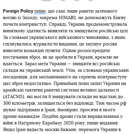
Foreign Policy
пише
, що самі лише ракети залпового
вогню із Заходу, зокрема HIMARS, не допоможуть Києву
почати контрнаступ. Справді, Україна продемонструвала
виняткову здатність виявляти та знищувати російські цілі.
За словами українського військового чиновника, з яким
спілкувались журналісти видання, це змушує росіян
вивозити командні пункти. Однак роззосередити
постачання зброї, як це зробили в Україні, кремлю не
вдається. Зараз мета України — знищити всі російські
склади на українській землі. Утім, за словами українських
посадовців, для запланованого на серпень контрнаступу
цієї зброї недостатньо. Принаймні поки запит України на
армійські тактичні ракетні системи великої дальності
(ATACMS), які могли б знищувати склади на відстані до
300 кілометрів, залишається без відповіді. Тим часом рф
шукає підтримки в Ірані, ймовірно, просячи в нього
дрони-камікадзе. Подібні дрони стали вирішальними у
війні в Нагірному Карабаху 2020 року, пише видання.
Якщо Іран надасть москві бажане, перемога України в