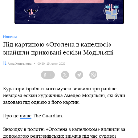
Новини
Під картиною «Оголена в капелюсі»
знайшли приховані ескізи Модільяні
Автор:
Анна Холоднова
Дата:
00:50, 15 липня 2022
1
Facebook
Twitter
Telegram
Viber
Куратори ізраїльського музею виявили три раніше
невідомі ескізи художника Амедео Модільяні, які були
заховані під однією з його картин.
Про це
пише
The Guardian.
Знахідку в полотні «Оголена з капелюхом» виявили за
допомогою рентгенівських знімків під час судової