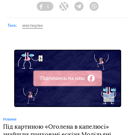
1
Facebook
Twitter
Telegram
Viber
Теги:
мистецтво
Підпишись на наш
Facebook
Новини
Під картиною «Оголена в капелюсі»
знайшли приховані ескізи Модільяні