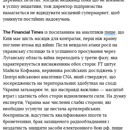
деревних пелетах. Місцеві мешканці поки що не впевнені
в успіху ініціативи, тож директор підприємства
намагається не відвідувати місцевий супермаркет, щоб
уникнути постійних надокучань.
The Financial Times
із посиланням на аналітиків
пише
, що
Київ має шість місяців для контратак, перш ніж країну
поглине втома від війни. Після невдалої атаки росії на
українську столицю та її успішного просування через
Луганську область війна переходить у третю фазу, яка
характеризується виснаженням обох сторін. FT цитує
Майкла Кофмана, керівника російських досліджень у
Центрі військової аналітики CNA, який стверджує, що
зосередженість на територіальних здобутках на сході
України затьмарює те, що насправді важливо ― масштаб
втрат і здатність обох сторін відновлювати сили. На думку
експертів, Україна має численні слабкі сторони, які
необхідно усунути: це нестача артилерійських
боєприпасів, відсутність кваліфікованої піхоти та
бронетехніки, брак захищеного радіообладнання і
нездатність знищити засоби електронного бою рф, пише