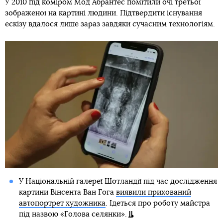
У 2010 під коміром Мод Абрантес помітили очі третьої
зображеної на картині людини. Підтвердити існування
ескізу вдалося лише зараз завдяки сучасним технологіям.
У Національній галереї Шотландії під час дослідження
картини Вінсента Ван Гога
виявили прихований
автопортрет художника
. Ідеться про роботу майстра
під назвою «Голова селянки».