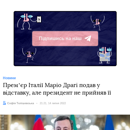
Підпишись на наш
Telegram
Новини
Премʼєр Італії Маріо Драгі подав у
відставку, але президент не прийняв її
Автор:
Софія Телішевська
Дата:
21:21, 14 липня 2022