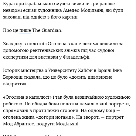
Куратори ізраїльського музею виявили три раніше
невідомі ескізи художника Амедео Модільяні, які були
заховані під однією з його картин.
Про це
пише
The Guardian.
Знахідку в полотні «Оголена з капелюхом» виявили за
допомогою рентгенівських знімків під час судової
експертизи для виставки у Філадельфії.
Історик мистецтва з Університету Хайфи в Ізраїлі Інна
Берковіц сказала, що це було «досить дивовижне
відкриття».
«Оголена в капелюсі» і так була незвичайною художньою
роботою. По обидва боки полотна намальовані портрети,
спрямовані в протилежні сторони. На одному боці —
оголена жінка «догори ногами». На звороті — портрет
Мод Абрантес, подруги Модільяні.