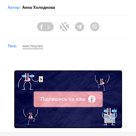
Автор:
Анна Холоднова
1
Facebook
Twitter
Telegram
Viber
Теги:
мистецтво
Підпишись на наш
Facebook