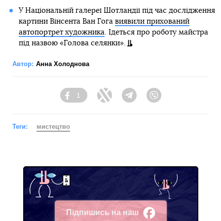
У Національній галереї Шотландії під час дослідження
картини Вінсента Ван Гога
виявили прихований
автопортрет художника
. Ідеться про роботу майстра
під назвою «Голова селянки».
Автор:
Анна Холоднова
1
Facebook
Twitter
Telegram
Viber
Теги:
мистецтво
Підпишись на наш
Facebook