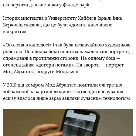
експертизи для виставки у Філадельфії.
Історик мистецтва з Університету Хайфи в Ізраїлі Інна
Берковіц сказала, що це було «досить дивовижне
відкриття».
«Оголена в капелюсі» і так була незвичайною художньою
роботою. По обидва боки полотна намальовані портрети,
спрямовані в протилежні сторони. На одному боці —
оголена жінка «догори ногами». На звороті — портрет
Мод Абрантес, подруги Модільяні.
У 2010 під коміром Мод Абрантес помітили очі третьої
зображеної на картині людини. Підтвердити існування
ескізу вдалося лише зараз завдяки сучасним технологіям.