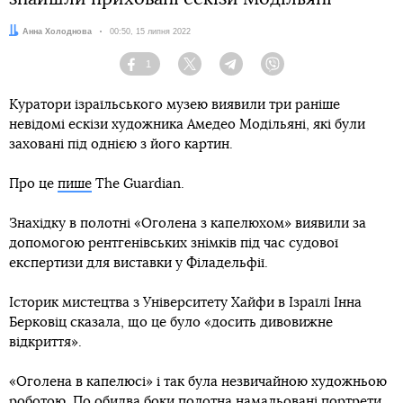
Автор:
Анна Холоднова
Дата:
00:50, 15 липня 2022
1
Facebook
Twitter
Telegram
Viber
Куратори ізраїльського музею виявили три раніше
невідомі ескізи художника Амедео Модільяні, які були
заховані під однією з його картин.
Про це
пише
The Guardian.
Знахідку в полотні «Оголена з капелюхом» виявили за
допомогою рентгенівських знімків під час судової
експертизи для виставки у Філадельфії.
Історик мистецтва з Університету Хайфи в Ізраїлі Інна
Берковіц сказала, що це було «досить дивовижне
відкриття».
«Оголена в капелюсі» і так була незвичайною художньою
роботою. По обидва боки полотна намальовані портрети,