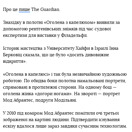
Про це
пише
The Guardian.
Знахідку в полотні «Оголена з капелюхом» виявили за
допомогою рентгенівських знімків під час судової
експертизи для виставки у Філадельфії.
Історик мистецтва з Університету Хайфи в Ізраїлі Інна
Берковіц сказала, що це було «досить дивовижне
відкриття».
«Оголена в капелюсі» і так була незвичайною художньою
роботою. По обидва боки полотна намальовані портрети,
спрямовані в протилежні сторони. На одному боці —
оголена жінка «догори ногами». На звороті — портрет
Мод Абрантес, подруги Модільяні.
У 2010 під коміром Мод Абрантес помітили очі третьої
зображеної на картині людини. Підтвердити існування
ескізу вдалося лише зараз завдяки сучасним технологіям.