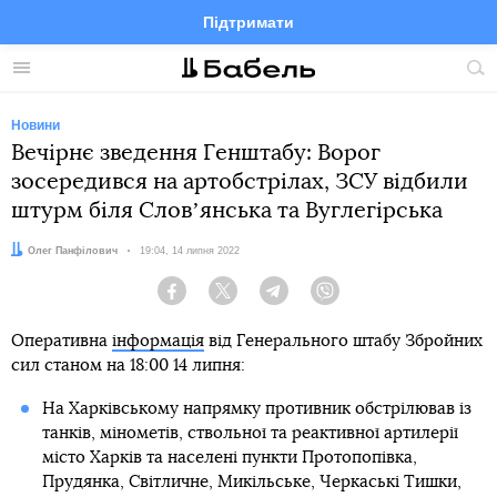
Підтримати
Facebook
Telegram
Twitter
Instagram
Меню
По
по
сай
Новини
Вечірнє зведення Генштабу: Ворог
зосередився на артобстрілах, ЗСУ відбили
штурм біля Словʼянська та Вуглегірська
Автор:
Олег Панфілович
Дата:
19:04, 14 липня 2022
Facebook
Twitter
Telegram
Viber
Оперативна
інформація
від Генерального штабу Збройних
сил станом на 18:00 14 липня:
На Харківському напрямку противник обстрілював із
танків, мінометів, ствольної та реактивної артилерії
місто Харків та населені пункти Протопопівка,
Прудянка, Світличне, Микільське, Черкаські Тишки,