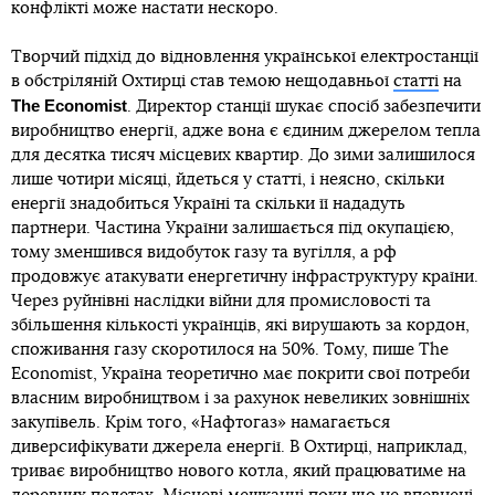
конфлікті може настати нескоро.
Творчий підхід до відновлення української електростанції
в обстріляній Охтирці став темою нещодавньої
статті
на
The Economist
. Директор станції шукає спосіб забезпечити
виробництво енергії, адже вона є єдиним джерелом тепла
для десятка тисяч місцевих квартир. До зими залишилося
лише чотири місяці, йдеться у статті, і неясно, скільки
енергії знадобиться Україні та скільки її нададуть
партнери. Частина України залишається під окупацією,
тому зменшився видобуток газу та вугілля, а рф
продовжує атакувати енергетичну інфраструктуру країни.
Через руйнівні наслідки війни для промисловості та
збільшення кількості українців, які вирушають за кордон,
споживання газу скоротилося на 50%. Тому, пише The
Economist, Україна теоретично має покрити свої потреби
власним виробництвом і за рахунок невеликих зовнішніх
закупівель. Крім того, «Нафтогаз» намагається
диверсифікувати джерела енергії. В Охтирці, наприклад,
триває виробництво нового котла, який працюватиме на