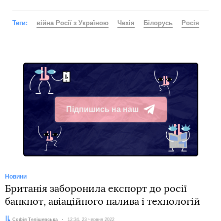
Теги:
війна Росії з Україною
Чехія
Білорусь
Росія
Підпишись на наш
Telegram
Новини
Британія заборонила експорт до росії
банкнот, авіаційного палива і технологій
Автор:
Софія Телішевська
Дата:
12:34, 23 червня 2022