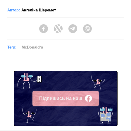
Автор:
Ангеліна Шеремет
Facebook
Twitter
Telegram
Viber
Теги:
McDonaldʼs
Підпишись на наш
Facebook