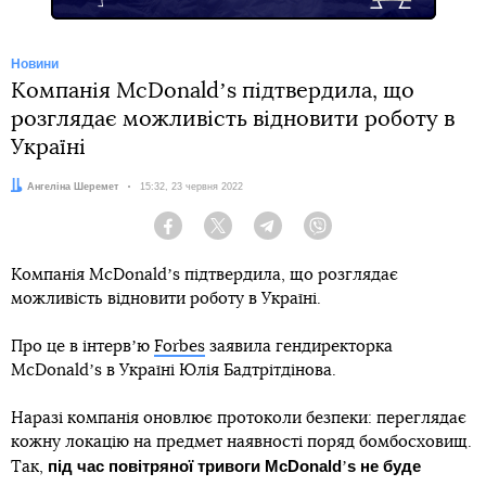
Новини
Компанія McDonaldʼs підтвердила, що
розглядає можливість відновити роботу в
Україні
Автор:
Ангеліна Шеремет
Дата:
15:32, 23 червня 2022
Facebook
Twitter
Telegram
Viber
Компанія McDonaldʼs підтвердила, що розглядає
можливість відновити роботу в Україні.
Про це в інтервʼю
Forbes
заявила гендиректорка
McDonaldʼs в Україні Юлія Бадтрітдінова.
Наразі компанія оновлює протоколи безпеки: переглядає
кожну локацію на предмет наявності поряд бомбосховищ.
під час повітряної тривоги McDonald
s не буде
Так,
ʼ