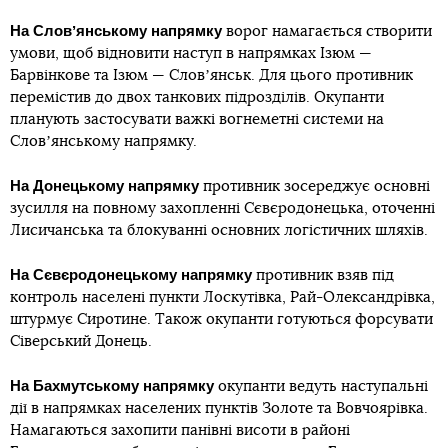
На
Словʼянському напрямку
ворог намагається створити
умови, щоб відновити наступ в напрямках Ізюм —
Барвінкове та Ізюм — Словʼянськ. Для цього противник
перемістив до двох танкових підрозділів. Окупанти
планують застосувати важкі вогнеметні системи на
Словʼянському напрямку.
На
Донецькому напрямку
противник зосереджує основні
зусилля на повному захопленні Сєвєродонецька, оточенні
Лисичанська та блокуванні основних логістичних шляхів.
На
Сєвєродонецькому напрямку
противник взяв під
контроль населені пункти Лоскутівка, Рай-Олександрівка,
штурмує Сиротине. Також окупанти готуються форсувати
Сіверський Донець.
На
Бахмутському напрямку
окупанти ведуть наступальні
дії в напрямках населених пунктів Золоте та Вовчоярівка.
Намагаються захопити панівні висоти в районі