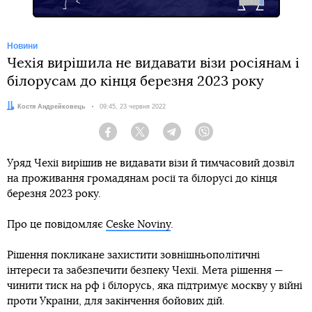
Новини
Чехія вирішила не видавати візи росіянам і
білорусам до кінця березня 2023 року
Автор:
Костя Андрейковець
Дата:
09:45, 23 червня 2022
Facebook
Twitter
Telegram
Viber
Уряд Чехії вирішив не видавати візи й тимчасовий дозвіл
на проживання громадянам росії та білорусі до кінця
березня 2023 року.
Про це повідомляє
Ceske Noviny
.
Рішення покликане захистити зовнішньополітичні
інтереси та забезпечити безпеку Чехії. Мета рішення —
чинити тиск на рф і білорусь, яка підтримує москву у війні
проти України, для закінчення бойових дій.