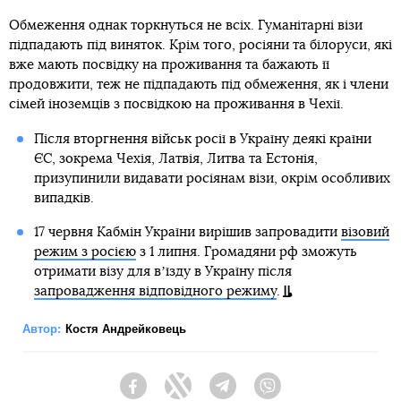
Обмеження однак торкнуться не всіх. Гуманітарні візи
підпадають під виняток. Крім того, росіяни та білоруси, які
вже мають посвідку на проживання та бажають її
продовжити, теж не підпадають під обмеження, як і члени
сімей іноземців з посвідкою на проживання в Чехії.
Після вторгнення військ росії в Україну деякі країни
ЄС, зокрема Чехія, Латвія, Литва та Естонія,
призупинили видавати росіянам візи, окрім особливих
випадків.
17 червня Кабмін України вирішив запровадити
візовий
режим з росією
з 1 липня. Громадяни рф зможуть
отримати візу для вʼїзду в Україну після
запровадження відповідного режиму
.
Автор:
Костя Андрейковець
Facebook
Twitter
Telegram
Viber