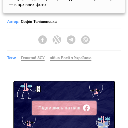
— в архівних фото
Автор:
Софія Телішевська
Facebook
Twitter
Telegram
Viber
Теги:
Генштаб ЗСУ
війна Росії з Україною
Підпишись на наш
Facebook