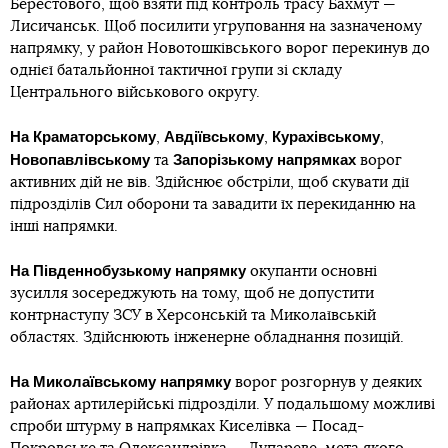
Берестового, щоб взяти під контроль трасу Бахмут —
Лисичанськ. Щоб посилити угруповання на зазначеному
напрямку, у район Новотошківського ворог перекинув до
однієї батальйонної тактичної групи зі складу
Центрального військового округу.
На
Краматорському
Авдіївському
Курахівському
,
,
,
Новопавлівському
Запорізькому напрямках
та
ворог
активних дій не вів. Здійснює обстріли, щоб скувати дії
підрозділів Сил оборони та завадити їх перекиданню на
інші напрямки.
На
Південнобузькому напрямку
окупанти основні
зусилля зосереджують на тому, щоб не допустити
контрнаступу ЗСУ в Херсонській та Миколаївській
областях. Здійснюють інженерне обладнання позицій.
На
Миколаївському напрямку
ворог розгорнув у деяких
районах артилерійські підрозділи. У подальшому можливі
спроби штурму в напрямках Киселівка — Посад-