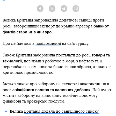
Facebook
Twitter
Telegram
Viber
Велика Британія запровадила додаткові санкції проти
банкнот
росії, заборонивши експорт до країни-агресора
фунтів стерлінгів чи євро
.
Про це йдеться в
повідомленні
на сайті уряду.
товари та
Також Британія заборонила постачати до росії
технології,
повʼязані з роботою в морі, з нафтою та її
переробкою, з хімічною та біологічною зброєю, а також із
критичною промисловістю.
Ідеться також про заборону на експорт і використання в
авіаційного палива та паливних добавок
росії
. Цей пункт
містить заборону на відповідну технічну допомогу,
фінансові та брокерські послуги.
Велика
Британія додала до санкційного списку