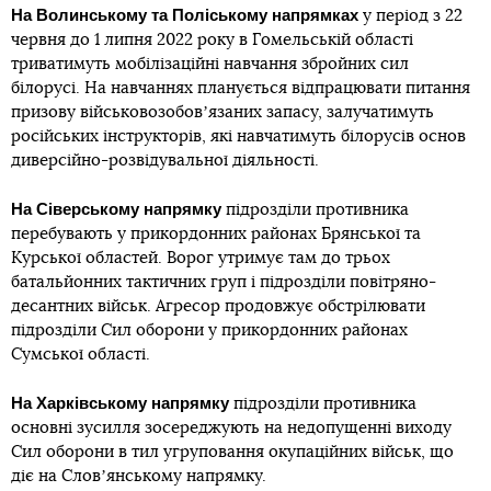
На Волинському та Поліському напрямках
у період з 22
червня до 1 липня 2022 року в Гомельській області
триватимуть мобілізаційні навчання збройних сил
білорусі. На навчаннях планується відпрацювати питання
призову військовозобовʼязаних запасу, залучатимуть
російських інструкторів, які навчатимуть білорусів основ
диверсійно-розвідувальної діяльності.
На
Сіверському напрямку
підрозділи противника
перебувають у прикордонних районах Брянської та
Курської областей. Ворог утримує там до трьох
батальйонних тактичних груп і підрозділи повітряно-
десантних військ. Агресор продовжує обстрілювати
підрозділи Сил оборони у прикордонних районах
Сумської області.
На
Харківському напрямку
підрозділи противника
основні зусилля зосереджують на недопущенні виходу
Сил оборони в тил угруповання окупаційних військ, що
діє на Словʼянському напрямку.