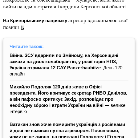
Покровське та Олександрівка — Лупареве, мета якого —
вийти на адміністративні кордони Херсонської області.
На
Криворізькому напрямку
агресор вдосконалює свої
позиції.
Читайте також:
Війна. ЗСУ вдарили по Зміїному, на Херсонщині
замахи на двох колаборантів, у росії горів НПЗ,
Україна отримала 12 САУ Panzerhaubitze.
День 120:
онлайн
Михайло Подоляк 120 днів живе в Офісі
президента. Його критикує секретар РНБО Данілов,
а він пафосно критикує Захід, розповідає про
необхідну зброю і втрати України на війні
— велике
інтервʼю
Ватикан знов хоче помирити українців з росіянами
й досі не називає путіна агресором. Пояснюємо,
чому це не дивно, на прикладі Голокосту і Гітлера