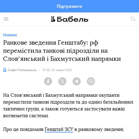
Підтримати
Facebook
Telegram
Twitter
Instagram
Меню
По
по
сай
Новини
Ранкове зведення Генштабу: рф
перемістила танкові підрозділи на
Словʼянський і Бахмутський напрямки
Автор:
Софія Телішевська
Дата:
07:00, 23 червня 2022
Facebook
Twitter
Telegram
Viber
На Словʼянський і Бахмутський напрямки окупанти
перемістили танкові підрозділи та до однієї батальйонної
тактичної групи, а також готуються застосувати важкі
вогнеметні системи.
Про це повідомив
Генштаб ЗСУ
в ранковому зведенні.