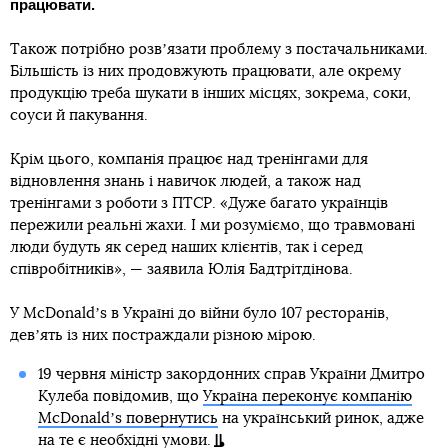
працювати.
Також потрібно розвʼязати проблему з постачальниками.
Більшість із них продовжують працювати, але окрему
продукцію треба шукати в інших місцях, зокрема, соки,
соуси й пакування.
Крім цього, компанія працює над тренінгами для
відновлення знань і навичок людей, а також над
тренінгами з роботи з ПТСР. «Дуже багато українців
пережили реальні жахи. І ми розуміємо, що травмовані
люди будуть як серед наших клієнтів, так і серед
співробітників», — заявила Юлія Бадтрітдінова.
У McDonaldʼs в Україні до війни було 107 ресторанів,
девʼять із них постраждали різною мірою.
19 червня міністр закордонних справ України Дмитро
Кулеба повідомив, що
Україна переконує компанію
McDonaldʼs повернутись
на український ринок, адже
на те є необхідні умови.