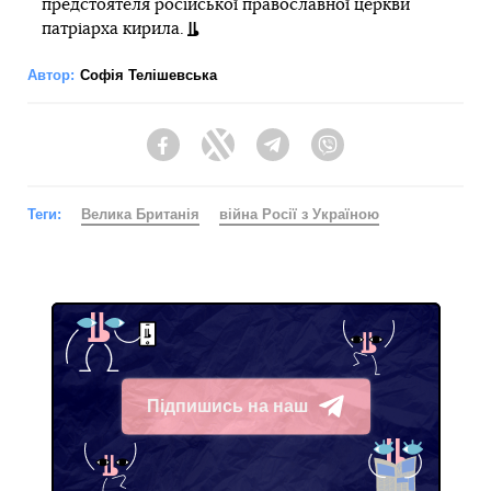
предстоятеля російської православної церкви
патріарха кирила.
Автор:
Софія Телішевська
Facebook
Twitter
Telegram
Viber
Теги:
Велика Британія
війна Росії з Україною
Підпишись на наш
Telegram