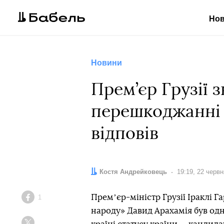
Но
Новини
Прем’єр Грузії 
перешкоджанні 
відповів
Автор:
Костя Андрейковець
Дата:
19:19, 22 черв
Премʼєр-міністр Грузії Іраклі Га
1
Facebook
народу» Давид Арахамія був одн