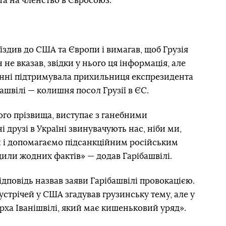
та на членство в Євросоюз.
 їздив до США та Європи і вимагав, щоб Грузія
 не вказав, звідки у нього ця інформація, але
танні підтримувала прихильниця експрезидента
ашвілі — колишня посол Грузії в ЄС.
ого прізвища, виступає з ганебними
 друзі в Україні звинувачують нас, ніби ми,
и і допомагаємо підсанкційним російським
или жодних фактів» — додав Гарібашвілі.
ідповідь назвав заяви Гарібашвілі провокацією.
зустрічей у США згадував грузинську тему, але у
арха Іванішвілі, який має кишеньковий уряд».