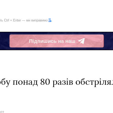
іть
Ctrl
+
Enter
— ми виправимо
Підпишись на наш
Telegram
обу понад 80 разів обстріл
022