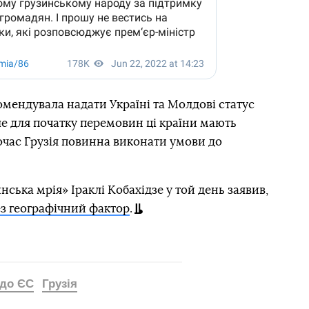
омендувала надати Україні та Молдові статус
ле для початку перемовин ці країни мають
очас Грузія повинна виконати умови до
инська мрія» Іраклі Кобахідзе у той день заявив,
рез географічний фактор
.
 до ЄС
Грузія