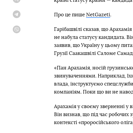
країні статусу країни — кандида
Twitter
Про це пише
NetGazeti
.
Telegram
Гарібашвілі сказав, що Арахамія
Viber
не набула статусу кандидата. Він
заявив, що Україну у цьому пи
Грузії Саакашвілі Саломе Самад
«Пан Арахамія, носій грузинськ
звинуваченнями. Наприклад, їхні
влада, інструктуємо спецслужб
компаніям. Поки що ви не навод
Арахамія у своєму зверненні у в
Він визнав, що під час робочих 
контексті «проросійського оліг