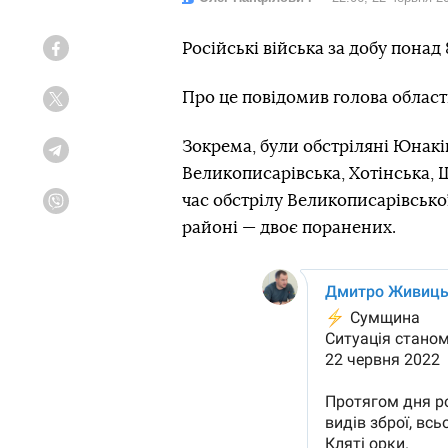
Російські війська за добу понад
Facebook
Про це повідомив голова облас
Twitter
Зокрема, були обстріляні Юнаків
Telegram
Великописарівська, Хотінська,
час обстрілу Великописарівськ
Viber
районі — двоє поранених.