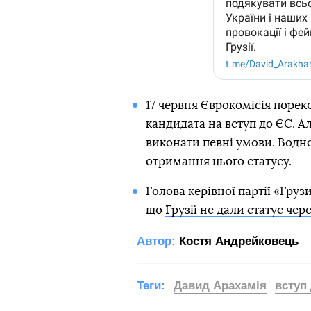
17 червня Єврокомісія порек
кандидата на вступ до ЄС. А
виконати певні умови. Водн
отримання цього статусу.
Голова керівної партії «Груз
що
Грузії не дали статус че
Автор:
Костя Андрейковець
Теги:
Давид Арахамія
вступ