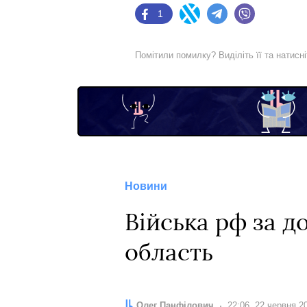
1
Facebook
Twitter
Telegram
Viber
Помітили помилку? Виділіть її та натисн
Новини
Війська рф за д
область
Автор:
Олег Панфілович
Дата:
22:06, 22 червня 2