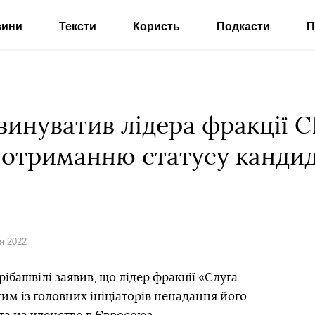
вини
Тексти
Користь
Подкасти
П
звинуватив лідера фракції 
отриманню статусу кандид
ня 2022
рібашвілі заявив, що лідер фракції «Слуга
им із головних ініціаторів ненадання його