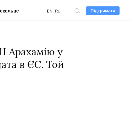
Підтримати
екельце
Пошук
EN
RU
по
сайту
СН Арахамію у
ата в ЄС. Той