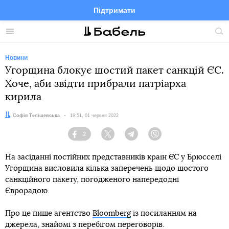
Підтримати
Facebook
Telegram
Twitter
Instagram
Меню
По
по
сай
Новини
Угорщина блокує шостий пакет санкцій ЄС.
Хоче, аби звідти прибрали патріарха
кирила
Автор:
Софія Телішевська
Дата:
19:51, 01 червня 2022
2
Facebook
Twitter
Telegram
Viber
На засіданні постійних представників країн ЄС у Брюсселі
Угорщина висловила кілька заперечень щодо шостого
санкційного пакету, погодженого напередодні
Єврорадою.
Про це пише агентство
Bloomberg
із посиланням на
джерела, знайомі з перебігом переговорів.