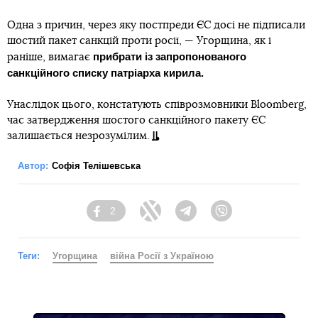
Одна з причин, через яку постпреди ЄС досі не підписали
шостий пакет санкцій проти росії, — Угорщина, як і
прибрати із запропонованого
раніше, вимагає
санкційного списку патріарха кирила.
Унаслідок цього, констатують співрозмовники Bloomberg,
час затвердження шостого санкційного пакету ЄС
залишається незрозумілим.
Автор:
Софія Телішевська
2
Facebook
Twitter
Telegram
Viber
Теги:
Угорщина
війна Росії з Україною