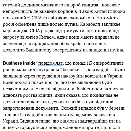
готовий до дипломатичного співробітництва і поважає
непорушність державних кордонів. Також Китай глибоко
пов’язаний зі США та світовою економікою. Натомість
росія обмежена лише волею путіна. Карабелл закликає
керівництво США радше підтримувати, ніж ставити під
загрозу зв’язки з Китаєм, адже вони мають вирішальне
значення для процвітання обох країн, і цей шлях
дозволить Вашингтону зосередитися на знищенні путіна.
Business Insider
повідомляє
, що понад 115 співробітників
російських сил внутрішньої безпеки ― росгвардії ― були
звільнені через порушення наказу йти воювати в Україні.
Вони подали позов про те, що їхнє звільнення було
незаконним, але позов відхилили. Insider посилається на
адвоката росгвардійців, який сказав, що позивачам не
дозволили викликати деяких свідків, а суд відхилив
запропоновані документи. Схожий випадок був у березні:
тоді ще 12 гвардійців звільнили за відмову воювати в
Україні. Видання пише, що відмова нацгвардійців іти на
війну узгоджується з повідомленнями про те, що після