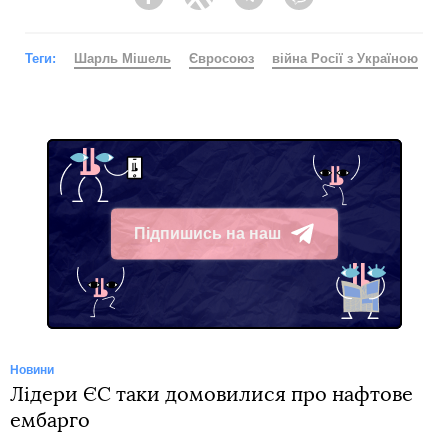
Facebook
Twitter
Telegram
Viber
Теги:
Шарль Мішель
Євросоюз
війна Росії з Україною
Підпишись на наш
Telegram
Новини
Лідери ЄС таки домовилися про нафтове
ембарго