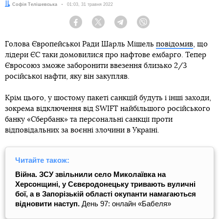
Автор:
Софія Телішевська
Дата:
01:03, 31 травня 2022
Facebook
Twitter
Telegram
Viber
Голова Європейської Ради Шарль Мішель
повідомив
, що
лідери ЄС таки домовилися про нафтове ембарго. Тепер
Євросоюз зможе заборонити ввезення близько 2/3
російської нафти, яку він закупляв.
Крім цього, у шостому пакеті санкцій будуть і інші заходи,
зокрема відключення від SWIFT найбільшого російського
банку «Сбербанк» та персональні санкції проти
відповідальних за воєнні злочини в Україні.
Читайте також:
Війна.
ЗСУ звільнили село Миколаївка на
Херсонщині, у Сєвєродонецьку тривають вуличні
бої, а в Запорізькій області окупанти намагаються
відновити наступ.
День 97: онлайн «Бабеля»