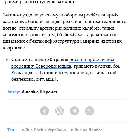
травми різного ступеню важкості.
Загалом уздовж усієї смуги оборони російська армія
застосовує бойову авіацію, реактивні системи залпового
вогню, ствольну артилерію великих калібрів, танки,
міномети різних систем, бʼє бомбами та ракетами по
цивільних об’єктах інфраструктури і мирних житлових
кварталах.
Станом на вечір 30 травня
росіяни просунулися
всередину Сєвєродонецька
, тривають вуличні бої.
Евакуацію з Луганщини зупинили до стабілізації
безпекової ситуації.
Автор:
Ангеліна Шеремет
Facebook
Twitter
Telegram
Viber
Теги:
війна Росії з Україною
війна на Донбасі