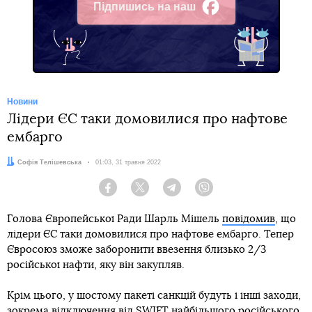
Підпишись на наш
Facebook
Новини
Лідери ЄС таки домовилися про нафтове
ембарго
Автор:
Софія Телішевська
Дата:
01:03, 31 травня 2022
Facebook
Twitter
Telegram
Viber
Голова Європейської Ради Шарль Мішель
повідомив
, що
лідери ЄС таки домовилися про нафтове ембарго. Тепер
Євросоюз зможе заборонити ввезення близько 2/3
російської нафти, яку він закупляв.
Крім цього, у шостому пакеті санкцій будуть і інші заходи,
зокрема відключення від SWIFT найбільшого російського