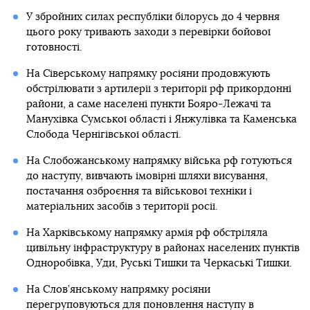
У збройних силах республіки білорусь до 4 червня
цього року тривають заходи з перевірки бойової
готовності.
На Сіверському напрямку росіяни продовжують
обстрілювати з артилерії з території рф прикордонні
райони, а саме населені пункти Бояро-Лежачі та
Манухівка Сумської області і Янжулівка та Каменська
Слобода Чернігівської області.
На Слобожанському напрямку війська рф готуються
до наступу, вивчають імовірні шляхи висування,
постачання озброєння та військової техніки і
матеріальних засобів з території росії.
На Харківському напрямку армія рф обстріляла
цивільну інфраструктуру в районах населених пунктів
Одноробівка, Уди, Руські Тишки та Черкаські Тишки.
На Слов’янському напрямку росіяни
перегруповуються для поновлення наступу в