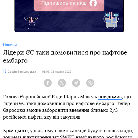
Підпишись на наш
Facebook
Новини
Лідери ЄС таки домовилися про нафтове
ембарго
Автор:
Софія Телішевська
Дата:
01:03, 31 травня 2022
Facebook
Twitter
Telegram
Viber
Голова Європейської Ради Шарль Мішель
повідомив
, що
лідери ЄС таки домовилися про нафтове ембарго. Тепер
Євросоюз зможе заборонити ввезення близько 2/3
російської нафти, яку він закупляв.
Крім цього, у шостому пакеті санкцій будуть і інші заходи,
зокрема відключення від SWIFT найбільшого російського