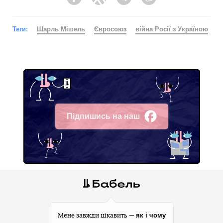
Facebook
Twitter
Telegram
Viber
Теги:
Шарль Мішель
Євросоюз
війна Росії з Україною
Підпишись на наш
Facebook
як і чому
Мене завжди цікавить —