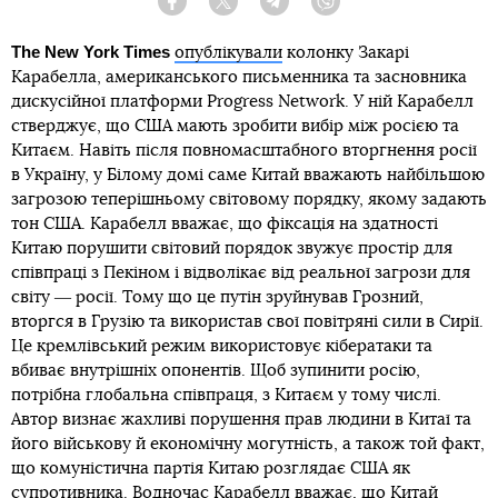
Facebook
Twitter
Telegram
Viber
The New York Times
опублікували
колонку Закарі
Карабелла, американського письменника та засновника
дискусійної платформи Progress Network. У ній Карабелл
стверджує, що США мають зробити вибір між росією та
Китаєм. Навіть після повномасштабного вторгнення росії
в Україну, у Білому домі саме Китай вважають найбільшою
загрозою теперішньому світовому порядку, якому задають
тон США. Карабелл вважає, що фіксація на здатності
Китаю порушити світовий порядок звужує простір для
співпраці з Пекіном і відволікає від реальної загрози для
світу ― росії. Тому що це путін зруйнував Грозний,
вторгся в Грузію та використав свої повітряні сили в Сирії.
Це кремлівський режим використовує кібератаки та
вбиває внутрішніх опонентів. Щоб зупинити росію,
потрібна глобальна співпраця, з Китаєм у тому числі.
Автор визнає жахливі порушення прав людини в Китаї та
його військову й економічну могутність, а також той факт,
що комуністична партія Китаю розглядає США як
супротивника. Водночас Карабелл вважає, що Китай