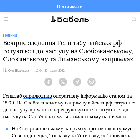
Підтримати
Facebook
Telegram
Twitter
Instagram
Меню
По
по
сай
Новини
Вечірнє зведення Генштабу: війська рф
готуються до наступу на Слобожанському,
Слов’янському та Лиманському напрямках
Автор:
Юля Шередега
Дата:
19:04, 30 травня 2022
Facebook
Twitter
Telegram
Viber
Генштаб
оприлюднив
оперативну інформацію станом на
18:00. На Слобожанському напрямку війська рф готуються
до наступу, крім того перегруповуються і готуються до
наступу на Слов’янському та Лиманському напрямках.
На Сєвєродонецькому напрямку противник штурмує
Сєвєродонецьк, Тошківку та Устинівку, бої тривають.