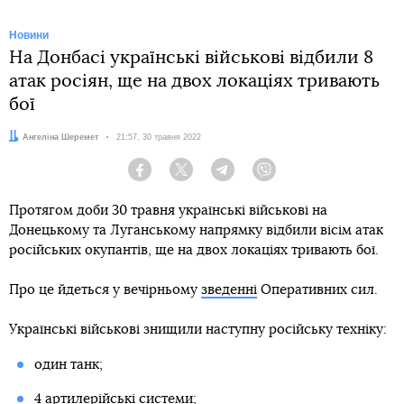
Новини
На Донбасі українські військові відбили 8
атак росіян, ще на двох локаціях тривають
бої
Автор:
Ангеліна Шеремет
Дата:
21:57, 30 травня 2022
Facebook
Twitter
Telegram
Viber
Протягом доби 30 травня українські військові на
Донецькому та Луганському напрямку відбили вісім атак
російських окупантів, ще на двох локаціях тривають бої.
Про це йдеться у вечірньому
зведенні
Оперативних сил.
Українські військові знищили наступну російську техніку:
один танк;
4 артилерійські системи;