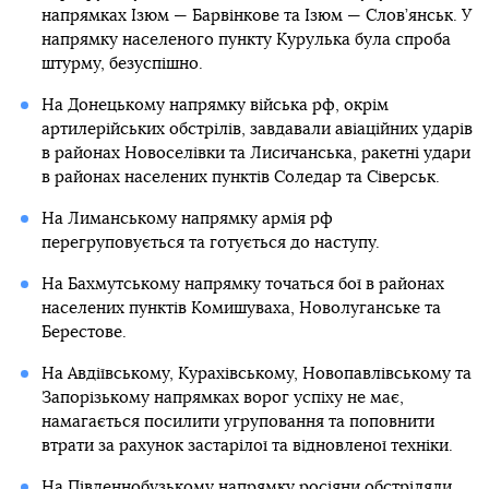
напрямках Ізюм — Барвінкове та Ізюм — Слов’янськ. У
напрямку населеного пункту Курулька була спроба
штурму, безуспішно.
На Донецькому напрямку війська рф, окрім
артилерійських обстрілів, завдавали авіаційних ударів
в районах Новоселівки та Лисичанська, ракетні удари
в районах населених пунктів Соледар та Сіверськ.
На Лиманському напрямку армія рф
перегруповується та готується до наступу.
На Бахмутському напрямку точаться бої в районах
населених пунктів Комишуваха, Новолуганське та
Берестове.
На Авдіївському, Курахівському, Новопавлівському та
Запорізькому напрямках ворог успіху не має,
намагається посилити угруповання та поповнити
втрати за рахунок застарілої та відновленої техніки.
На Південнобузькому напрямку росіяни обстріляли