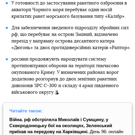
У готовності до застосування ракетного озброєння в
акваторії Чорного моря перебуває один носій
крилатих ракет морського базування типу «Калібр».
Для забезпечення зведеного підрозділу збройних сил
рф, що перебуває на острові Зміїний, відзначено
перехід у напрямку острова десантного катера
«Дюгонь» та двох протидиверсійних катерів «Раптор».
росіяни продовжують нарощувати систему
протиповітряної оборони на території тимчасово
окупованого Криму. У визначених районах ворог
додатково розгорнув до двох зенітних ракетних
дивізіонів ЗРС С-300 зі складу 4 армії південного
військового округу.
Читайте також:
Війна. рф обстріляла Миколаїв і Сумщину, у
Сєвєродонецьку бої на околицях, Зеленський
приїхав на передову на Харківщині.
День 96: онлайн