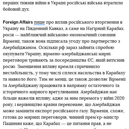
перших тижнів війни в Україні російські війська втратили
бойовий дух.
Foreign Affairs
пише
про вплив російського вторгнення в
Україну на Південний Кавказ, а саме на Нагірний Карабах.
росія ― найближчий військово-економічний союзник
Вірменії, також вона підписала угоду про партнерство з
Азербайджаном. Оскільки рф зараз зайнята спробою
окупувати Україну, вірмено-азербайджанські мирні
переговори тривають за посередництва ЄС, який витіснив
росію. Зменшення впливу кремля спричинило
нестабільність, у тому числі сплеск насильства в Карабаху
та навколо його. Тим не менш, це також дозволяє Вірменії
та Азербайджану працювати в напрямку остаточного та
історичного мирного врегулювання. Азербайджан має
більше важелів впливу, адже за ним перемога у війні 2020
року, і керівництво країни переконане, що Азербайджан
може замінити експорт російського газу. Вірменія, схоже,
готова до мирних переговорів, чинний прем’єр-міністр
Пашинян каже, що Карабах ― це питання прав, а не