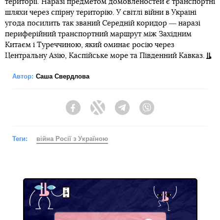
території. Наразі предметом домовленостей є транспортні
шляхи через спірну територію. У світлі війни в Україні
угода посилить так званий Середній коридор ― наразі
периферійний транспортний маршрут між Західним
Китаєм і Туреччиною, який оминає росію через
Центральну Азію, Каспійське море та Південний Кавказ.
Автор:
Саша Свердлова
Facebook
Twitter
Telegram
Viber
Теги:
війна Росії з Україною