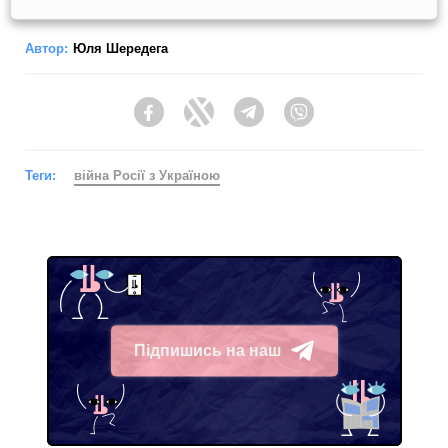
Автор:
Юля Шередега
Facebook
Twitter
Telegram
Viber
Теги:
війна Росії з Україною
Підпишись на наш
Telegram