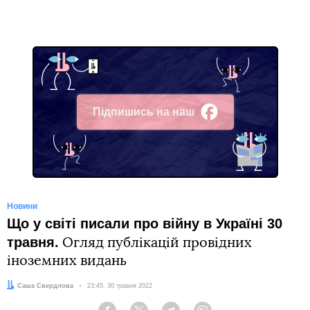
Підпишись на наш
Facebook
Новини
Що у світі писали про війну в Україні 30
травня.
Огляд публікацій провідних
іноземних видань
Автор:
Саша Свердлова
Дата:
23:45, 30 травня 2022