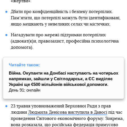
«жертви».
Дбати про конфіденційність і безпеку потерпілих.
Памʼятати, що потерпілі можуть бути ідентифіковані,
якщо мешкають у невеликих селах чи містечках.
Нагадувати про мережі підтримки потерпілих
(адвокат(к)и, правозахист, професійна психологічна
допомога).
Читайте також:
Війна. Окупанти на Донбасі наступають на чотирьох
напрямках, зайшли у Світлодарськ, а ЄС виділяє
Україні ще €500 мільйонів військової допомоги
.
День 91: онлайн
23 травня уповноважений Верховної Ради з прав
людини
Людмила Денісова виступила в Давосі
під час
проведення Світового економічного форуму. Зокрема,
вона розказала, що російська федерація примусово