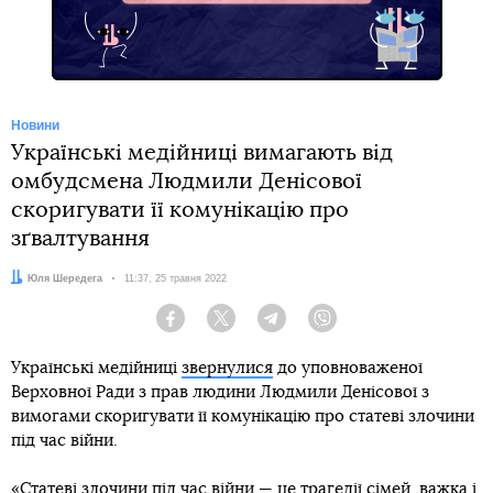
Новини
Українські медійниці вимагають від
омбудсмена Людмили Денісової
скоригувати її комунікацію про
зґвалтування
Автор:
Юля Шередега
Дата:
11:37, 25 травня 2022
Facebook
Twitter
Telegram
Viber
Українські медійниці
звернулися
до уповноваженої
Верховної Ради з прав людини Людмили Денісової з
вимогами скоригувати її комунікацію про статеві злочини
під час війни.
«Статеві злочини під час війни — це трагедії сімей, важка і