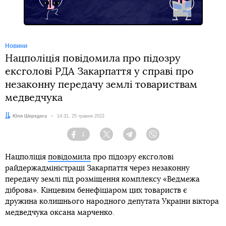
Новини
Нацполіція повідомила про підозру
ексголові РДА Закарпаття у справі про
незаконну передачу землі товариствам
медведчука
Автор:
Юля Шередега
Дата:
14:31, 25 травня 2022
1
Facebook
Twitter
Telegram
Viber
Нацполіція
повідомила
про підозру ексголові
райдержадміністрації Закарпаття через незаконну
передачу землі під розміщення комплексу «Ведмежа
діброва». Кінцевим бенефіціаром цих товариств є
дружина колишнього народного депутата України віктора
медведчука оксана марченко.