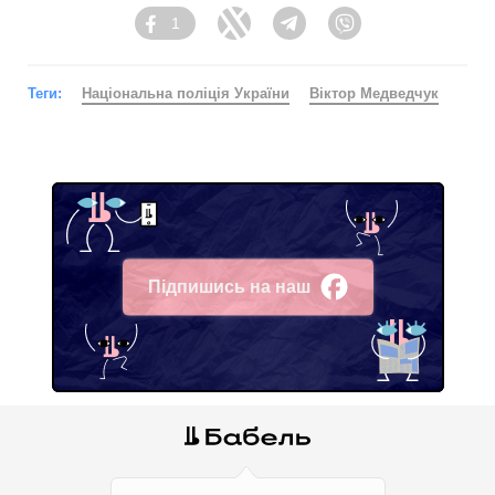
1
Facebook
Twitter
Telegram
Viber
Теги:
Національна поліція України
Віктор Медведчук
Підпишись на наш
Facebook