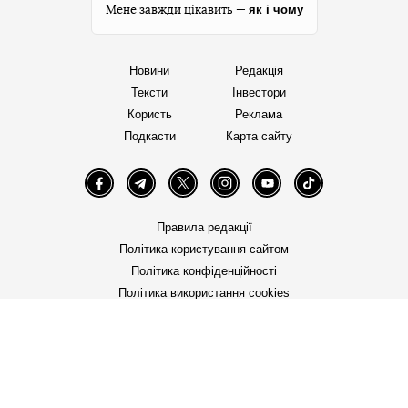
як і чому
Мене завжди цікавить —
Новини
Редакція
Тексти
Інвестори
Користь
Реклама
Подкасти
Карта сайту
Facebook
Telegram
Twitter
Instagram
YouTube
TikTok
Правила редакції
Політика користування сайтом
Політика конфіденційності
Політика використання cookies
«Бабель» працює за підтримки міжнародних
донорів. Вони не впливають на редакційну
політику та зміст публікацій.