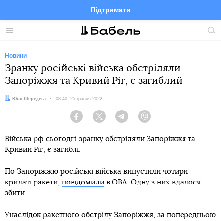
Підтримати
Facebook
Telegram
Twitter
Instagram
Меню
По
по
сай
Новини
Зранку російські війська обстріляли
Запоріжжя та Кривий Ріг, є загиблий
Автор:
Юля Шередега
Дата:
08:40, 25 травня 2022
Facebook
Twitter
Telegram
Viber
Війська рф сьогодні зранку обстріляли Запоріжжя та
Кривий Ріг, є загиблі.
По Запоріжжю російські війська випустили чотири
крилаті ракети,
повідомили
в ОВА. Одну з них вдалося
збити.
Унаслідок ракетного обстрілу Запоріжжя, за попередньою