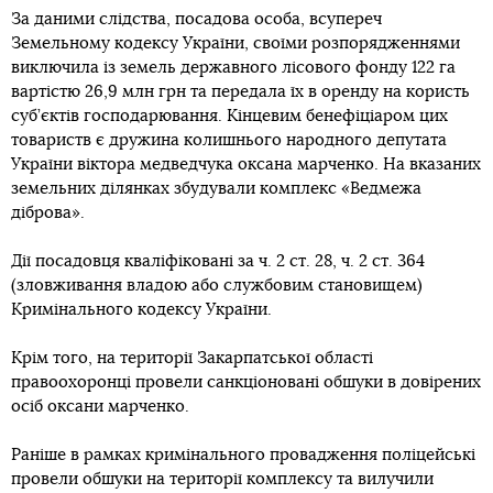
За даними слідства, посадова особа, всупереч
Земельному кодексу України, своїми розпорядженнями
виключила із земель державного лісового фонду 122 га
вартістю 26,9 млн грн та передала їх в оренду на користь
суб’єктів господарювання. Кінцевим бенефіціаром цих
товариств є дружина колишнього народного депутата
України віктора медведчука оксана марченко. На вказаних
земельних ділянках збудували комплекс «Ведмежа
діброва».
Дії посадовця кваліфіковані за ч. 2 ст. 28, ч. 2 ст. 364
(зловживання владою або службовим становищем)
Кримінального кодексу України.
Крім того, на території Закарпатської області
правоохоронці провели санкціоновані обшуки в довірених
осіб оксани марченко.
Раніше в рамках кримінального провадження поліцейські
провели обшуки на території комплексу та вилучили