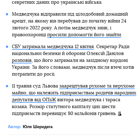
секретних даних про українські війська.
Медведчука відправили під цілодобовий домашній
арешт, на якому він перебував до початку війни 24
лютого 2022 року. А потім медведчук зник, і
правоохоронці
просили допомогти його знайти
.
СБУ затримала медведчука 12 квітня
. Секретар Ради
національної безпеки й оборони Олексій Данілов
розповів
, що його затримали на західному кордоні
України. За його словами, медведчук після втечі хотів
потрапити до росії.
11 травня суд Львова
заарештував рухоме та нерухоме
майно, що належить підприємствам родичів народних
депутатів від ОПзЖ
віктора медведчука і тараса
козака. Розмір статутного капіталу цих шести
підприємств перевищує 80 мільйонів гривень.
Автор:
Юля Шередега