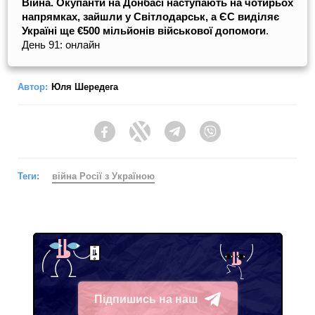
Війна. Окупанти на Донбасі наступають на чотирьох
напрямках, зайшли у Світлодарськ, а ЄС виділяє
Україні ще €500 мільйонів військової допомоги
.
День 91: онлайн
Автор:
Юля Шередега
Facebook
Twitter
Telegram
Viber
Теги:
війна Росії з Україною
Підпишись на наш
Telegram