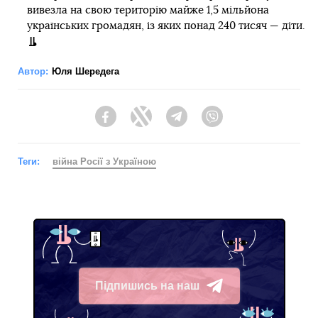
вивезла на свою територію майже 1,5 мільйона
українських громадян, із яких понад 240 тисяч — діти.
Автор:
Юля Шередега
Facebook
Twitter
Telegram
Viber
Теги:
війна Росії з Україною
Підпишись на наш
Telegram