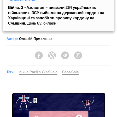
Війна. З «Азовсталі» вивезли 264 українських
військових,
ЗСУ вийшли на державний кордон на
Харківщині та запобігли прориву кордону на
Сумщині.
День 83: онлайн
Автор:
Олексій Ярмоленко
Facebook
Twitter
Telegram
Viber
Теги:
війна Росії з Україною
Coca-Cola