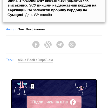
Війна. З «Азовсталі» вивезли 264 українських
військових,
ЗСУ вийшли на державний кордон на
Харківщині та запобігли прориву кордону на
Сумщині.
День 83: онлайн
Автор:
Олег Панфілович
Facebook
Twitter
Telegram
Viber
Теги:
війна Росії з Україною
Підпишись на наш
Facebook