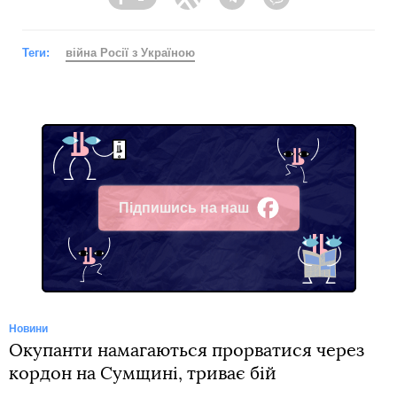
Facebook
Twitter
Telegram
Viber
Теги:
війна Росії з Україною
Підпишись на наш
Facebook
Новини
Окупанти намагаються прорватися через
кордон на Сумщині, триває бій