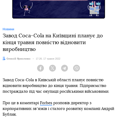
Новини
Завод Coca-Cola на Київщині планує до
кінця травня повністю відновити
виробництво
Автор:
Олексій Ярмоленко
Дата:
17:26, 17 травня 2022
Facebook
Twitter
Telegram
Viber
Завод Coca-Cola в Київській області планує повністю
відновити виробництво до кінця травня. Підприємство
постраждало під час окупації російськими військовими.
Про це в коментарі
Forbes
розповів директор з
корпоративних звʼязків і сталого розвитку компанії Андрій
Бублик.