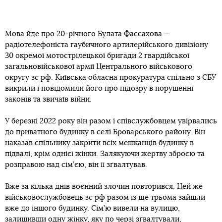
Мова йде про 20-річного Булата Фассахова —
радіотелефоніста гаубичного артилерійського дивізіону
30 окремої мотострілецької бригади 2 гвардійської
загальновійськової армії Центрального військового
округу зс рф. Київська обласна прокуратура спільно з СБУ
викрили і повідомили його про підозру в порушенні
законів та звичаїв війни.
У березні 2022 року він разом і співслужбовцем увірвались
до приватного будинку в селі Броварського району. Він
наказав спільнику закрити всіх мешканців будинку в
підвалі, крім однієї жінки. Залякуючи жертву зброєю та
розправою над сім’єю, він її зґвалтував.
Вже за кілька днів воєнний злочин повторився. Цей же
військовослужбовець зс рф разом із ще трьома зайшли
вже до іншого будинку. Сім’ю вивели на вулицю,
залишивши одну жінку, яку по черзі зґвалтували,