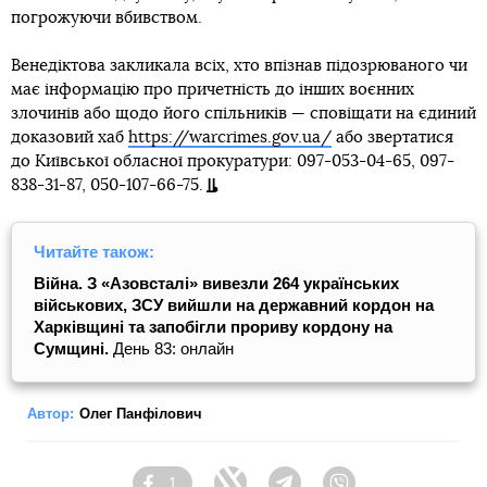
погрожуючи вбивством.
Венедіктова закликала всіх, хто впізнав підозрюваного чи
має інформацію про причетність до інших воєнних
злочинів або щодо його спільників — сповіщати на єдиний
доказовий хаб
https://warcrimes.gov.ua/
або звертатися
до Київської обласної прокуратури: 097-053-04-65, 097-
838-31-87, 050-107-66-75.
Читайте також:
Війна. З «Азовсталі» вивезли 264 українських
військових,
ЗСУ вийшли на державний кордон на
Харківщині та запобігли прориву кордону на
Сумщині.
День 83: онлайн
Автор:
Олег Панфілович
1