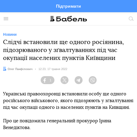
Підтримати
Facebook
Telegram
Twitter
Instagram
Меню
По
по
сай
Новини
Слідчі встановили ще одного росіянина,
підозрюваного у зґвалтуваннях під час
окупації населених пунктів Київщини
Автор:
Олег Панфілович
Дата:
12:23, 17 травня 2022
1
Facebook
Twitter
Telegram
Viber
Українські правоохоронці встановили особу ще одного
російського військового, якого підозрюють у зґвалтуванні
під час окупації одного із населених пунктів на Київщині.
Про це повідомила генеральний прокурор Ірина
Венедіктова.