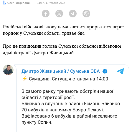
Автор:
Олег Панфілович
Дата:
14:47, 17 травня 2022
Facebook
Twitter
Telegram
Viber
Російські військові знову намагаються прорватися через
кордон у Сумській області, триває бій.
Про це повідомив голова Сумської обласної військової
адміністрації Дмитро Живицький.