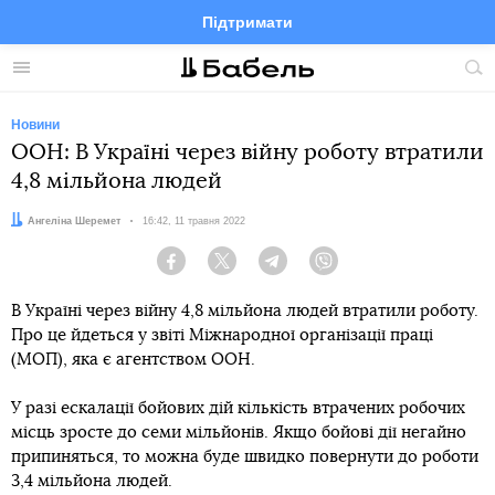
Підтримати
Facebook
Telegram
Twitter
Instagram
Меню
По
по
сай
Новини
ООН: В Україні через війну роботу втратили
4,8 мільйона людей
Автор:
Ангеліна Шеремет
Дата:
16:42, 11 травня 2022
Facebook
Twitter
Telegram
Viber
В Україні через війну 4,8 мільйона людей втратили роботу.
Про це йдеться у звіті Міжнародної організації праці
(МОП), яка є агентством ООН.
У разі ескалації бойових дій кількість втрачених робочих
місць зросте до семи мільйонів. Якщо бойові дії негайно
припиняться, то можна буде швидко повернути до роботи
3,4 мільйона людей.