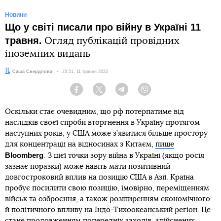
Новини
Що у світі писали про війну в Україні 11
травня.
Огляд публікацій провідних
іноземних видань
Автор:
Саша Свердлова
Дата:
23:51, 11 травня 2022
Facebook
Twitter
Telegram
Viber
Оскільки стає очевидним, що рф потерпатиме від
наслідків своєї спроби вторгнення в Україну протягом
наступних років, у США може з’явитися більше простору
для концентрації на відносинах з Китаєм,
пише
Bloomberg
. З цієї точки зору війна в Україні (якщо росія
зазнає поразки) може навіть мати позитивний
довгостроковий вплив на позицію США в Азії. Країна
пробує посилити свою позицію, імовірно, переміщенням
військ та озброєння, а також розширенням економічного
й політичного впливу на Індо-Тихоокеанський регіон. Це
стане продовженням попередніх заходів, здійснених