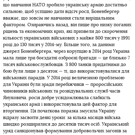
що навчання НАТО зробило українську армію достатньо
сильною, щоб успішно дати відсіч росії, Боненбергер
вважає, що зовсім не навчання стали вирішальним
фактором. Озираючись назад, він пише про низку поганих
рішень та економічних криз, які призвели до скорочення
кількості українських військових з майже 800 тисяч у 1991
році до 130 тисяч у 2014-му. Більше того, за даними
джерел Боненбергера, через корупцію в 2014 році Україна
мала лише три боєздатні озброєні бригади — це близько 7
тисяч військовослужбовців. З 800 танків придатними до
бою були лише з десяток — ті, що використовувалися для
військових парадів. У 2014 році величезною проблемою
для України були зради перебіжчиків — проросійських
чиновників військових та розвідувальних служб часів
Януковича. росія добре усвідомлювала слабкість
української армії і використовувала цей фактор для
вторгнення. Ця початкова поразка змусила Україну
відразу засвоїти деякі уроки: за кілька місяців війська
швидко розширилися до десятків тисяч осіб. Український
уряд санкціонував формування добровольчих загонів за