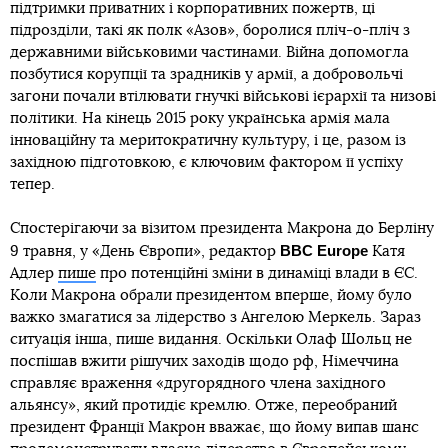
підтримки приватних і корпоративних пожертв, ці
підрозділи, такі як полк «Азов», боролися пліч-о-пліч з
державними військовими частинами. Війна допомогла
позбутися корупції та зрадників у армії, а добровольчі
загони почали втілювати гнучкі військові ієрархії та низові
політики. На кінець 2015 року українська армія мала
інноваційну та меритократичну культуру, і це, разом із
західною підготовкою, є ключовим фактором її успіху
тепер.
Спостерігаючи за візитом президента Макрона до Берліну
BBC Europe
9 травня, у «День Європи», редактор
Катя
Адлер
пише
про потенційні зміни в динаміці влади в ЄС.
Коли Макрона обрали президентом вперше, йому було
важко змагатися за лідерство з Ангелою Меркель. Зараз
ситуація інша, пише видання. Оскільки Олаф Шольц не
поспішав вжити рішучих заходів щодо рф, Німеччина
справляє враження «другорядного члена західного
альянсу», який протидіє кремлю. Отже, переобраний
президент Франції Макрон вважає, що йому випав шанс