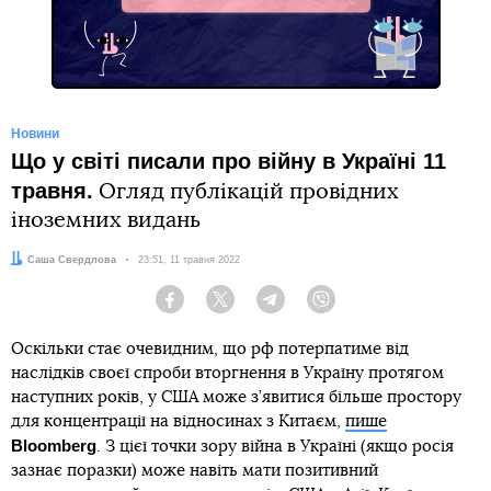
Новини
Що у світі писали про війну в Україні 11
травня.
Огляд публікацій провідних
іноземних видань
Автор:
Саша Свердлова
Дата:
23:51, 11 травня 2022
Facebook
Twitter
Telegram
Viber
Оскільки стає очевидним, що рф потерпатиме від
наслідків своєї спроби вторгнення в Україну протягом
наступних років, у США може з’явитися більше простору
для концентрації на відносинах з Китаєм,
пише
Bloomberg
. З цієї точки зору війна в Україні (якщо росія
зазнає поразки) може навіть мати позитивний