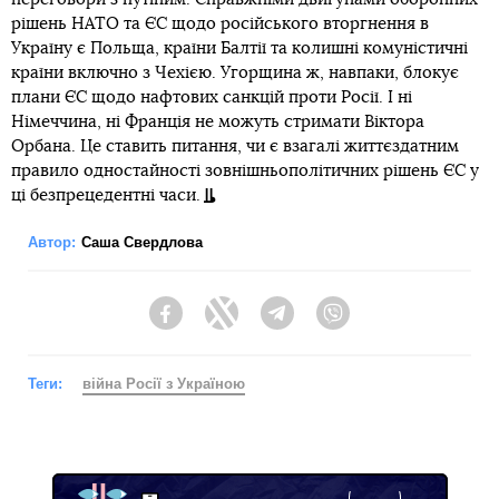
рішень НАТО та ЄС щодо російського вторгнення в
Україну є Польща, країни Балтії та колишні комуністичні
країни включно з Чехією. Угорщина ж, навпаки, блокує
плани ЄС щодо нафтових санкцій проти Росії. І ні
Німеччина, ні Франція не можуть стримати Віктора
Орбана. Це ставить питання, чи є взагалі життєздатним
правило одностайності зовнішньополітичних рішень ЄС у
ці безпрецедентні часи.
Автор:
Саша Свердлова
Facebook
Twitter
Telegram
Viber
Теги:
війна Росії з Україною