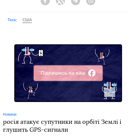
Facebook
Twitter
Telegram
Viber
Теги:
США
Підпишись на наш
Facebook
Новини
росія атакує супутники на орбіті Землі і
глушить GPS-сигнали