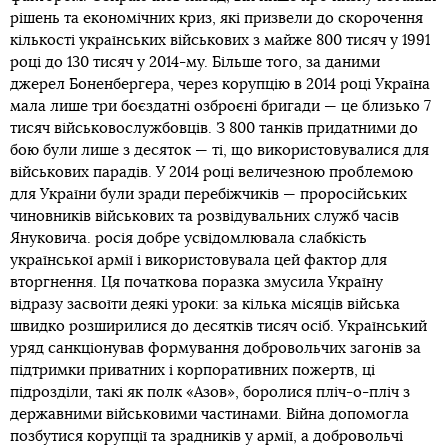
рішень та економічних криз, які призвели до скорочення
кількості українських військових з майже 800 тисяч у 1991
році до 130 тисяч у 2014-му. Більше того, за даними
джерел Боненбергера, через корупцію в 2014 році Україна
мала лише три боєздатні озброєні бригади — це близько 7
тисяч військовослужбовців. З 800 танків придатними до
бою були лише з десяток — ті, що використовувалися для
військових парадів. У 2014 році величезною проблемою
для України були зради перебіжчиків — проросійських
чиновників військових та розвідувальних служб часів
Януковича. росія добре усвідомлювала слабкість
української армії і використовувала цей фактор для
вторгнення. Ця початкова поразка змусила Україну
відразу засвоїти деякі уроки: за кілька місяців війська
швидко розширилися до десятків тисяч осіб. Український
уряд санкціонував формування добровольчих загонів за
підтримки приватних і корпоративних пожертв, ці
підрозділи, такі як полк «Азов», боролися пліч-о-пліч з
державними військовими частинами. Війна допомогла
позбутися корупції та зрадників у армії, а добровольчі