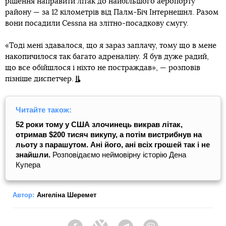
рішення направити літак до найбільшого аеропорту
району — за 12 кілометрів від Палм-Біч Інтернешнл. Разом
вони посадили Cessna на злітно-посадкову смугу.
«Тоді мені здавалося, що я зараз заплачу, тому що в мене
накопичилося так багато адреналіну. Я був дуже радий,
що все обійшлося і ніхто не постраждав», — розповів
пізніше диспетчер.
Читайте також:
52 роки тому у США злочинець викрав літак,
отримав $200 тисяч викупу, а потім вистрибнув на
льоту з парашутом. Ані його, ані всіх грошей так і не
знайшли.
Розповідаємо неймовірну історію Дена
Купера
Автор:
Ангеліна Шеремет