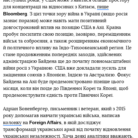
наступних років, у США може з’явитися більше простору
для концентрації на відносинах з Китаєм,
пише
Bloomberg
. З цієї точки зору війна в Україні (якщо росія
зазнає поразки) може навіть мати позитивний
довгостроковий вплив на позицію США в Азії. Країна
пробує посилити свою позицію, імовірно, переміщенням
військ та озброєння, а також розширенням економічного
й політичного впливу на Індо-Тихоокеанський регіон. Це
стане продовженням попередніх заходів, здійснених
адміністрацією Байдена ще до початку повномасштабної
війни росії з Україною. США вже докладали зусиль для
зміцнення союзів з Японією, Індією та Австралією. Фокус
Байдена на Азії буде продемонстровано пізніше цього
місяця, коли він поїде до Південної Кореї та Японії, щоб
продемонструвати єдність проти Північної Кореї.
Адріан Боненбергер, письменник і ветеран, який з 2015
року допомагав навчати українські війська, написав
Foreign Affairs
колонку
на
, в якій досліджує
трансформації української армії від початку відновлення
української незалежності. Хоча деякі аналітики вважають,