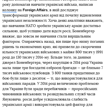
року допомагав навчати українські війська, написав
Foreign Affairs
колонку
на
, в якій досліджує
трансформації української армії від початку відновлення
української незалежності. Хоча деякі аналітики вважають,
що навчання НАТО зробило українську армію достатньо
сильною, щоб успішно дати відсіч росії, Боненбергер
вважає, що зовсім не навчання стали вирішальним
фактором. Озираючись назад, він пише про низку поганих
рішень та економічних криз, які призвели до скорочення
кількості українських військових з майже 800 тисяч у 1991
році до 130 тисяч у 2014-му. Більше того, за даними
джерел Боненбергера, через корупцію в 2014 році Україна
мала лише три боєздатні озброєні бригади — це близько 7
тисяч військовослужбовців. З 800 танків придатними до
бою були лише з десяток — ті, що використовувалися для
військових парадів. У 2014 році величезною проблемою
для України були зради перебіжчиків — проросійських
чиновників військових та розвідувальних служб часів
Януковича. росія добре усвідомлювала слабкість
української армії і використовувала цей фактор для