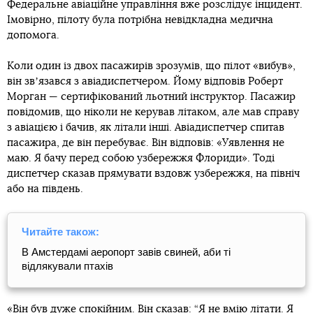
Федеральне авіаційне управління вже розслідує інцидент.
Імовірно, пілоту була потрібна невідкладна медична
допомога.
Коли один із двох пасажирів зрозумів, що пілот «вибув»,
він звʼязався з авіадиспетчером. Йому відповів Роберт
Морган — сертифікований льотний інструктор. Пасажир
повідомив, що ніколи не керував літаком, але мав справу
з авіацією і бачив, як літали інші. Авіадиспетчер спитав
пасажира, де він перебуває. Він відповів: «Уявлення не
маю. Я бачу перед собою узбережжя Флориди». Тоді
диспетчер сказав прямувати вздовж узбережжя, на північ
або на південь.
Читайте також:
В Амстердамі аеропорт завів свиней, аби ті
відлякували птахів
«Він був дуже спокійним. Він сказав: “Я не вмію літати. Я