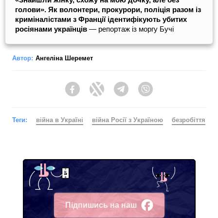
голови». Як волонтери, прокурори, поліція разом із
криміналістами з Франції ідентифікують убитих
росіянами українців
― репортаж із моргу Бучі
Автор:
Ангеліна Шеремет
Facebook
Twitter
Telegram
Viber
Теги:
війна в Україні
війна Росії з Україною
безробіття
Підпишись на наш
Facebook