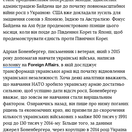
адміністрацією Байдена ще до початку повномасштабної
війни росії з Україною. США вже докладали зусиль для
зміцнення союзів з Японією, Індією та Австралією. Фокус
Байдена на Азії буде продемонстровано пізніше цього
місяця, коли він поїде до Південної Кореї та Японії, щоб
продемонструвати єдність проти Північної Кореї.
Адріан Боненбергер, письменник і ветеран, який з 2015
року допомагав навчати українські війська, написав
Foreign Affairs
колонку
на
, в якій досліджує
трансформації української армії від початку відновлення
української незалежності. Хоча деякі аналітики вважають,
що навчання НАТО зробило українську армію достатньо
сильною, щоб успішно дати відсіч росії, Боненбергер
вважає, що зовсім не навчання стали вирішальним
фактором. Озираючись назад, він пише про низку поганих
рішень та економічних криз, які призвели до скорочення
кількості українських військових з майже 800 тисяч у 1991
році до 130 тисяч у 2014-му. Більше того, за даними
джерел Боненбергера, через корупцію в 2014 році Україна