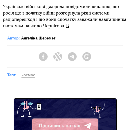
Українські військові джерела повідомили виданню, що
росія ще з початку війни розгорнула різні системи
радіоперешкод і що вони спочатку заважали навігаційним
системам навколо Чернігова.
Автор:
Ангеліна Шеремет
Facebook
Twitter
Telegram
Viber
Теги:
космос
Підпишись на наш
Telegram