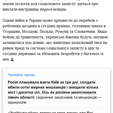
значні зусилля для соціального захисту: ідеться про
виплати внутрішнім переселенцям.
Однак війна в Україні може призвести до перебоїв з
робочими місцями в сусідніх країнах, головним чином в
Угорщині, Молдові, Польщі, Румунії та Словаччині. Якщо
бойові дії триватимуть, українські біженці будуть змушені
залишатися там довше, що чинитиме додатковий тиск на
ринок праці та системи соціального захисту в цих та
сусідніх державах та збільшить безробіття у багатьох із
них.
Читайте також:
Росія планувала взяти Київ за три дні, солдати
вбили сотні мирних мешканців і знищили кілька
міст і десятки сіл. Ось як росіяни захоплювали
північ області:
свідчення захисників та мешканців —
хронологія
«Знайшли жінку, схожу на мою дочку, але без