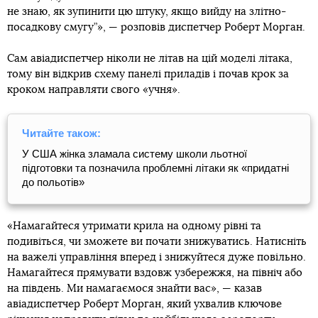
не знаю, як зупинити цю штуку, якщо вийду на злітно-
посадкову смугу”», — розповів диспетчер Роберт Морган.
Сам авіадиспетчер ніколи не літав на цій моделі літака,
тому він відкрив схему панелі приладів і почав крок за
кроком направляти свого «учня».
Читайте також:
У США жінка зламала систему школи льотної
підготовки та позначила проблемні літаки як «придатні
до польотів»
«Намагайтеся утримати крила на одному рівні та
подивіться, чи зможете ви почати знижуватись. Натисніть
на важелі управління вперед і знижуйтеся дуже повільно.
Намагайтеся прямувати вздовж узбережжя, на північ або
на південь. Ми намагаємося знайти вас», — казав
авіадиспетчер Роберт Морган, який ухвалив ключове