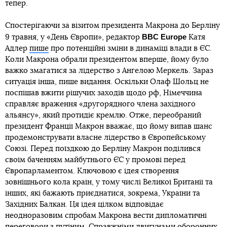
тепер.
Спостерігаючи за візитом президента Макрона до Берліну
BBC Europe
9 травня, у «День Європи», редактор
Катя
Адлер
пише
про потенційні зміни в динаміці влади в ЄС.
Коли Макрона обрали президентом вперше, йому було
важко змагатися за лідерство з Ангелою Меркель. Зараз
ситуація інша, пише видання. Оскільки Олаф Шольц не
поспішав вжити рішучих заходів щодо рф, Німеччина
справляє враження «другорядного члена західного
альянсу», який протидіє кремлю. Отже, переобраний
президент Франції Макрон вважає, що йому випав шанс
продемонструвати власне лідерство в Європейському
Союзі. Перед поїздкою до Берліну Макрон поділився
своїм баченням майбутнього ЄС у промові перед
Європарламентом. Ключовою є ідея створення
зовнішнього кола країн, у тому числі Великої Британії та
інших, які бажають приєднатися, зокрема, України та
Західних Балкан. Ця ідея цілком відповідає
неодноразовим спробам Макрона вести дипломатичні
переговори з путіним. Справжніми двигунами оборонних