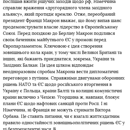
поспішав вжити рішучих заходів щодо рф, Німеччина
справляє враження «другорядного члена західного
альянсу», який протидіє кремлю. Отже, переобраний
президент Франції Макрон вважає, що йому випав шанс
продемонструвати власне лідерство в Європейському
Союзі. Перед поїздкою до Берліну Макрон поділився
своїм баченням майбутнього ЄС у промові перед
Європарламентом. Ключовою є ідея створення
зовнішнього кола країн, у тому числі Великої Британії та
інших, які бажають приєднатися, зокрема, України та
Західних Балкан. Ця ідея цілком відповідає
неодноразовим спробам Макрона вести дипломатичні
переговори з путіним. Справжніми двигунами оборонних
рішень НАТО та ЄС щодо російського вторгнення в
Україну є Польща, країни Балтії та колишні комуністичні
країни включно з Чехією. Угорщина ж, навпаки, блокує
плани ЄС щодо нафтових санкцій проти Росії. І ні
Німеччина, ні Франція не можуть стримати Віктора
Орбана. Це ставить питання, чи є взагалі життєздатним
правило одностайності зовнішньополітичних рішень ЄС у
ці безпрецедентні часи.