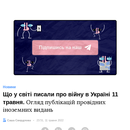
Підпишись на наш
Telegram
Новини
Що у світі писали про війну в Україні 11
травня.
Огляд публікацій провідних
іноземних видань
Автор:
Саша Свердлова
Дата:
23:51, 11 травня 2022