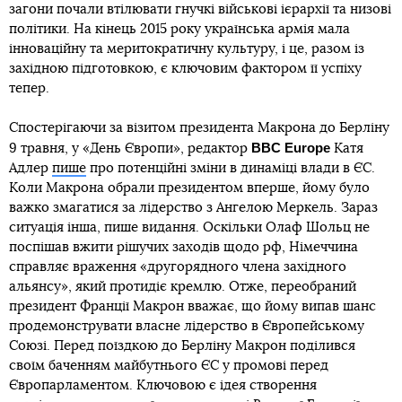
загони почали втілювати гнучкі військові ієрархії та низові
політики. На кінець 2015 року українська армія мала
інноваційну та меритократичну культуру, і це, разом із
західною підготовкою, є ключовим фактором її успіху
тепер.
Спостерігаючи за візитом президента Макрона до Берліну
BBC Europe
9 травня, у «День Європи», редактор
Катя
Адлер
пише
про потенційні зміни в динаміці влади в ЄС.
Коли Макрона обрали президентом вперше, йому було
важко змагатися за лідерство з Ангелою Меркель. Зараз
ситуація інша, пише видання. Оскільки Олаф Шольц не
поспішав вжити рішучих заходів щодо рф, Німеччина
справляє враження «другорядного члена західного
альянсу», який протидіє кремлю. Отже, переобраний
президент Франції Макрон вважає, що йому випав шанс
продемонструвати власне лідерство в Європейському
Союзі. Перед поїздкою до Берліну Макрон поділився
своїм баченням майбутнього ЄС у промові перед
Європарламентом. Ключовою є ідея створення