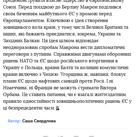
продемонструвати власне лідерство в Європейському
Союзі. Перед поїздкою до Берліну Макрон поділився
своїм баченням майбутнього ЄС у промові перед
Європарламентом. Ключовою є ідея створення
зовнішнього кола країн, у тому числі Великої Британії та
інших, які бажають приєднатися, зокрема, України та
Західних Балкан. Ця ідея цілком відповідає
неодноразовим спробам Макрона вести дипломатичні
переговори з путіним. Справжніми двигунами оборонних
рішень НАТО та ЄС щодо російського вторгнення в
Україну є Польща, країни Балтії та колишні комуністичні
країни включно з Чехією. Угорщина ж, навпаки, блокує
плани ЄС щодо нафтових санкцій проти Росії. І ні
Німеччина, ні Франція не можуть стримати Віктора
Орбана. Це ставить питання, чи є взагалі життєздатним
правило одностайності зовнішньополітичних рішень ЄС у
ці безпрецедентні часи.
Автор:
Саша Свердлова