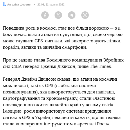
Автор:
Ангеліна Шеремет
Дата:
22:03, 11 травня 2022
Facebook
Twitter
Telegram
Viber
Поведінка росії в космосі стає все більш ворожою — з її
боку почастішали атаки на супутники, що, своєю чергою,
може глушити GPS-сигнали, які використовують літаки,
кораблі, автівки та звичайні смартфони.
Про це заявив глава Космічного командування Збройних
сил США генерал Джеймі Дікінсон, пише
The Times
.
Генерал Джеймі Дікінсон сказав, що атаки на космічні
можливості, такі як GPS (глобальна система
позиціонування), яка використовується для навігації,
картографування та хронометражу, стали «частиною
повсякденного життя людей та країн у всьому світі».
Імовірно, росія використовує системи придушення
сигналів GPS в Україні, і експерти кажуть, що ця техніка
стала «поширеним інструментом в арсеналі Росії».