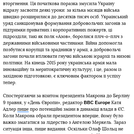
вторгнення. Ця початкова поразка змусила Україну
відразу засвоїти деякі уроки: за кілька місяців війська
швидко розширилися до десятків тисяч осіб. Український
уряд санкціонував формування добровольчих загонів за
підтримки приватних і корпоративних пожертв, ці
підрозділи, такі як полк «Азов», боролися пліч-о-пліч з
державними військовими частинами. Війна допомогла
позбутися корупції та зрадників у армії, а добровольчі
загони почали втілювати гнучкі військові ієрархії та низові
політики. На кінець 2015 року українська армія мала
інноваційну та меритократичну культуру, і це, разом із
західною підготовкою, є ключовим фактором її успіху
тепер.
Спостерігаючи за візитом президента Макрона до Берліну
BBC Europe
9 травня, у «День Європи», редактор
Катя
Адлер
пише
про потенційні зміни в динаміці влади в ЄС.
Коли Макрона обрали президентом вперше, йому було
важко змагатися за лідерство з Ангелою Меркель. Зараз
ситуація інша, пише видання. Оскільки Олаф Шольц не