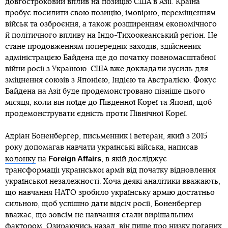
довгостроковий вплив на позицію США в Азії. Країна
пробує посилити свою позицію, імовірно, переміщенням
військ та озброєння, а також розширенням економічного
й політичного впливу на Індо-Тихоокеанський регіон. Це
стане продовженням попередніх заходів, здійснених
адміністрацією Байдена ще до початку повномасштабної
війни росії з Україною. США вже докладали зусиль для
зміцнення союзів з Японією, Індією та Австралією. Фокус
Байдена на Азії буде продемонстровано пізніше цього
місяця, коли він поїде до Південної Кореї та Японії, щоб
продемонструвати єдність проти Північної Кореї.
Адріан Боненбергер, письменник і ветеран, який з 2015
року допомагав навчати українські війська, написав
Foreign Affairs
колонку
на
, в якій досліджує
трансформації української армії від початку відновлення
української незалежності. Хоча деякі аналітики вважають,
що навчання НАТО зробило українську армію достатньо
сильною, щоб успішно дати відсіч росії, Боненбергер
вважає, що зовсім не навчання стали вирішальним
фактором. Озираючись назад, він пише про низку поганих