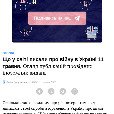
Підпишись на наш
Telegram
Новини
Що у світі писали про війну в Україні 11
травня.
Огляд публікацій провідних
іноземних видань
Автор:
Саша Свердлова
Дата:
23:51, 11 травня 2022
Facebook
Twitter
Telegram
Viber
Оскільки стає очевидним, що рф потерпатиме від
наслідків своєї спроби вторгнення в Україну протягом