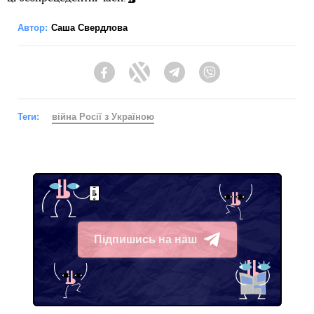
Автор:
Саша Свердлова
Facebook
Twitter
Telegram
Viber
Теги:
війна Росії з Україною
Підпишись на наш
Telegram