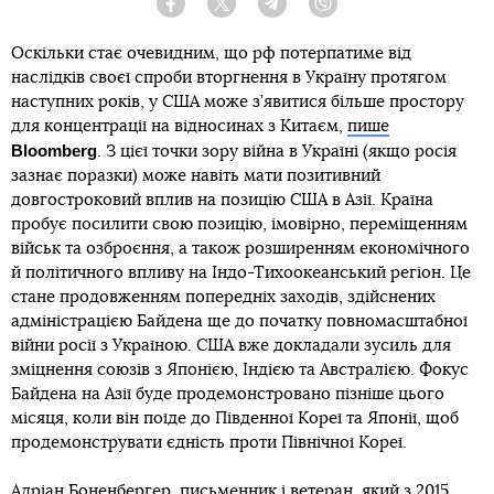
Facebook
Twitter
Telegram
Viber
Оскільки стає очевидним, що рф потерпатиме від
наслідків своєї спроби вторгнення в Україну протягом
наступних років, у США може з’явитися більше простору
для концентрації на відносинах з Китаєм,
пише
Bloomberg
. З цієї точки зору війна в Україні (якщо росія
зазнає поразки) може навіть мати позитивний
довгостроковий вплив на позицію США в Азії. Країна
пробує посилити свою позицію, імовірно, переміщенням
військ та озброєння, а також розширенням економічного
й політичного впливу на Індо-Тихоокеанський регіон. Це
стане продовженням попередніх заходів, здійснених
адміністрацією Байдена ще до початку повномасштабної
війни росії з Україною. США вже докладали зусиль для
зміцнення союзів з Японією, Індією та Австралією. Фокус
Байдена на Азії буде продемонстровано пізніше цього
місяця, коли він поїде до Південної Кореї та Японії, щоб
продемонструвати єдність проти Північної Кореї.
Адріан Боненбергер, письменник і ветеран, який з 2015