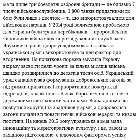
мала лише три боєздатні озброєні бригади — це близько 7
тисяч військовослужбовців. З 800 танків придатними до
бою були лише з десяток — ті, що використовувалися для
військових парадів. У 2014 році величезною проблемою
для України були зради перебіжчиків — проросійських
чиновників військових та розвідувальних служб часів
Януковича. росія добре усвідомлювала слабкість
української армії і використовувала цей фактор для
вторгнення. Ця початкова поразка змусила Україну
відразу засвоїти деякі уроки: за кілька місяців війська
швидко розширилися до десятків тисяч осіб. Український
уряд санкціонував формування добровольчих загонів за
підтримки приватних і корпоративних пожертв, ці
підрозділи, такі як полк «Азов», боролися пліч-о-пліч з
державними військовими частинами. Війна допомогла
позбутися корупції та зрадників у армії, а добровольчі
загони почали втілювати гнучкі військові ієрархії та низові
політики. На кінець 2015 року українська армія мала
інноваційну та меритократичну культуру, і це, разом із
західною підготовкою, є ключовим фактором її успіху