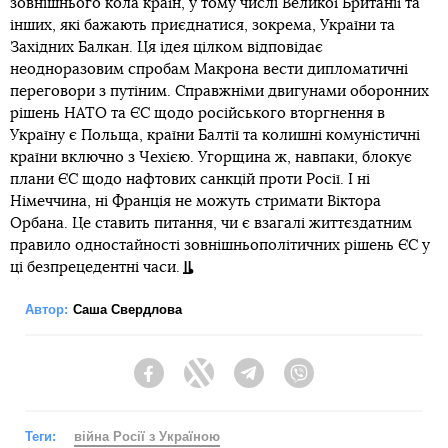
зовнішнього кола країн, у тому числі Великої Британії та
інших, які бажають приєднатися, зокрема, України та
Західних Балкан. Ця ідея цілком відповідає
неодноразовим спробам Макрона вести дипломатичні
переговори з путіним. Справжніми двигунами оборонних
рішень НАТО та ЄС щодо російського вторгнення в
Україну є Польща, країни Балтії та колишні комуністичні
країни включно з Чехією. Угорщина ж, навпаки, блокує
плани ЄС щодо нафтових санкцій проти Росії. І ні
Німеччина, ні Франція не можуть стримати Віктора
Орбана. Це ставить питання, чи є взагалі життєздатним
правило одностайності зовнішньополітичних рішень ЄС у
ці безпрецедентні часи.
Автор:
Саша Свердлова
Facebook
Twitter
Telegram
Viber
Теги:
війна Росії з Україною