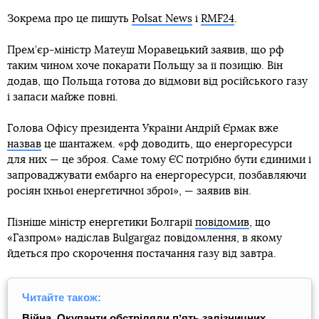
Зокрема про це пишуть
Polsat News
і
RMF24
.
Прем’єр-міністр Матеуш Моравецький заявив, що рф
таким чином хоче покарати Польщу за її позицію. Він
додав, що Польща готова до відмови від російського газу
і запаси майже повні.
Голова Офісу президента України Андрій Єрмак вже
назвав
це шантажем. «рф доводить, що енергоресурси
для них — це зброя. Саме тому ЄС потрібно бути єдиними і
запроваджувати ембарго на енергоресурси, позбавляючи
росіян їхньої енергетичної зброї», — заявив він.
Пізніше міністр енергетики Болгарії
повідомив
, що
«Газпром» надіслав Bulgargaz повідомлення, в якому
йдеться про скорочення постачання газу від завтра.
Читайте також:
Війна. Окупанти обстріляли пʼять залізничних