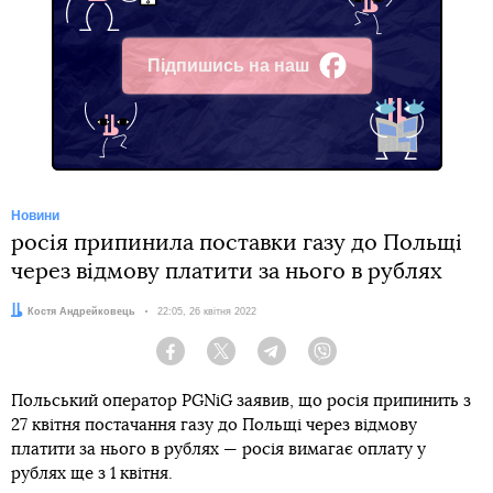
Підпишись на наш
Facebook
Новини
росія припинила поставки газу до Польщі
через відмову платити за нього в рублях
Автор:
Костя Андрейковець
Дата:
22:05, 26 квітня 2022
Facebook
Twitter
Telegram
Viber
Польський оператор PGNiG заявив, що росія припинить з
27 квітня постачання газу до Польщі через відмову
платити за нього в рублях — росія вимагає оплату у
рублях ще з 1 квітня.