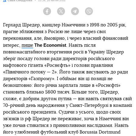
Автор:
Саша Свердлова
Дата:
23:59, 26 квітня 2022
Facebook
Twitter
Telegram
Viber
Герхард Шредер, канцлер Німеччини з 1998 по 2005 рік,
прагне зближення з Росією не лише через свої
переконання, але, ймовірно, і через власний фінансовий
The Economist
інтерес,
пише
. Навіть після
повномасштабного вторгнення росії в Україну Шредер
зберіг посаду голови ради директорів російського
нафтового гіганта «Роснєфть» і голови правління
«Північного потоку — 2». Його також висувають до ради
директорів «Газпрому». І обіймає він ці позиції не
безкоштовно: його річна зарплата лише в «Роснєфті»
становить близько $600 тисяч. Більше того, Шредер,
схоже, є добрим другом путіна — він навіть святкував свій
70-річний день народження у Санкт-Петербурзі в компанії
російського президента. Судячи з усього, щодо своїх
зв’язків із рф Шредер не переживає, хоча в Німеччині він
уже почав стикатися з принизливими наслідками. Навіть
його улюблений футбольний клуб Borussia Dortmund