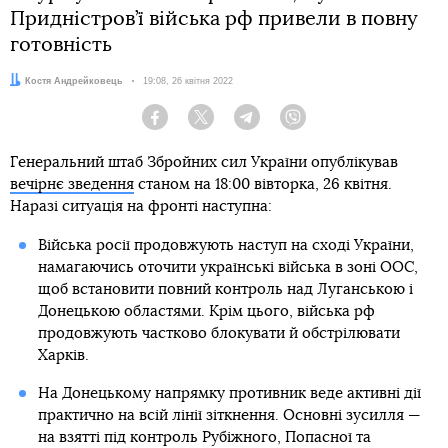
Придністров’ї війська рф привели в повну
готовність
Автор:
Костя Андрейковець
Дата:
19:08, 26 квітня 2022
Facebook
Twitter
Telegram
Viber
Генеральний штаб Збройних сил України опублікував
вечірнє зведення
станом на 18:00 вівторка, 26 квітня.
Наразі ситуація на фронті наступна:
Війська росії продовжують наступ на сході України,
намагаючись оточити українські війська в зоні ООС,
щоб встановити повний контроль над Луганською і
Донецькою областями. Крім цього, війська рф
продовжують частково блокувати й обстрілювати
Харків.
На Донецькому напрямку противник веде активні дії
практично на всій лінії зіткнення. Основні зусилля —
на взятті під контроль Рубіжного, Попасної та