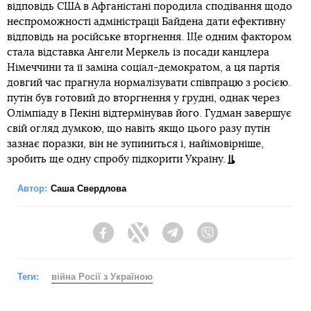
відповідь США в Афганістані породила сподівання щодо
неспроможності адміністрації Байдена дати ефективну
відповідь на російське вторгнення. Ще одним фактором
стала відставка Ангели Меркель із посади канцлера
Німеччини та її заміна соціал-демократом, а ця партія
довгий час прагнула нормалізувати співпрацю з росією.
путін був готовий до вторгнення у грудні, однак через
Олімпіаду в Пекіні відтермінував його. Гудман завершує
свій огляд думкою, що навіть якщо цього разу путін
зазнає поразки, він не зупиниться і, найімовірніше,
зробить ще одну спробу підкорити Україну.
Автор:
Саша Свердлова
Facebook
Twitter
Telegram
Viber
Теги:
війна Росії з Україною