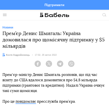
Підтримати
Facebook
Telegram
Twitter
Instagram
Меню
По
по
сай
Новини
Прем’єр Денис Шмигаль: Україна
домовилася про щомісячну підтримку у $5
мільярдів
Автор:
Костя Андрейковець
Дата:
17:02, 26 квітня 2022
Facebook
Twitter
Telegram
Viber
Премʼєр-міністр Денис Шмигаль розповів, що під час
візиту до США вдалося домовитися про $4,8 мільярда
підтримки (грантової та кредитної). Надалі Україна очікує
такі суми щомісяця.
Про це
повідомляє
пресслужба прем’єра.