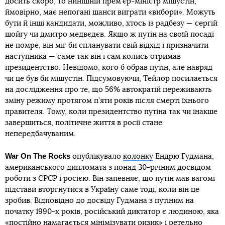
досить скоро, то нинішній прем’єр-міністр мішустін,
ймовірно, має непогані шанси виграти «вибори». Можуть
бути й інші кандидати, можливо, хтось із радбезу — сергій
шойгу чи дмитро медвєдєв. Якщо ж путін на своїй посаді
не помре, він міг би спланувати свій відхід і призначити
наступника — саме так він і сам колись отримав
президентство. Невідомо, кого б обрав путін, але навряд
чи це був би мішустін. Підсумовуючи, Тейлор посилається
на дослідження про те, що 56% автократій переживають
зміну режиму протягом п’яти років після смерті їхнього
правителя. Тому, коли президентство путіна так чи інакше
завершиться, політичне життя в росії стане
непередбачуваним.
War On The Rocks
опублікувало
колонку
Ендрю Гудмана,
американського дипломата з понад 30-річним досвідом
роботи з СРСР і росією. Він запевняє, що путін мав вагомі
підстави вторгнутися в Україну саме тоді, коли він це
зробив. Відповідно до досвіду Гудмана з путіним на
початку 1990-х років, російський диктатор є людиною, яка
«постійно намагається мінімізувати ризик» і ретельно