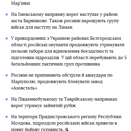
Мар’їнки.
На Ізюмському напрямку ворог наступає у районі
міста Барвінкове. Також росіяни нарощують групу
військ для наступу на Лиман.
У прикордонних з Україною районах Бєлгородської
області російські окупанти продовжують утримувати
польові табори для відновлення боєздатності та
підготовки підрозділів. У цій області перебувають до 5
батальйонних тактичних груп противника.
Росіяни не припиняють обстріли й авіаудари по
Маріуполю, продовжують блокувати завод
«Азовсталь».
На Південнобузькому та Таврійському напрямках
ворог утримує зайнятий рубіж.
На території Придністровського регіону Республіки
Молдова, підрозділи російських військ привели в
повну бойову готовність.