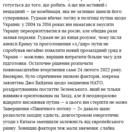
готується до того, що робить. А ще він мстивий і
нещадний — це комбінація, яка не залишає шансів його
суперникам. Гудман вбачає логіку в політиці путіна щодо
України: у 2004 та 2014 роках він намагався змусити
Україну переорієнтуватися на росію, але обидва рази
зазнав поразки. Гудман не до кінця розуміє, чому після
анексії Криму та проголошення «л/днр» путін не
спробував негайно повалити новий прозахідний уряд в
Україні — можливо, вирішив витратити більше часу для
підготовки. Остаточне рішення розпочати
повномасштабне вторгнення саме 24 лютого 2022 року,
ймовірно, було спричинене низкою факторів, зокрема
завзяттям Джо Байдена щодо зміцнення НАТО,
роздратуванням постаттю Зеленського, який не тільки
виявився орієнтованим на Захід, але й неодноразово
відкрито висміював путіна — а цього він стерпіти не може.
Завершення «Північного потоку — 2» давало шанс
розколоти західну єдність, довгострокові енергетичні
угоди з Китаєм зменшили залежність від європейського
ринку. Зовнішні фактори теж мали значення: слабка