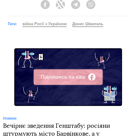
Facebook
Twitter
Telegram
Viber
Теги:
війна Росії з Україною
Денис Шмигаль
Підпишись на наш
Facebook
Новини
Вечірнє зведення Генштабу: росіяни
штурмують місто Барвінкове, а у