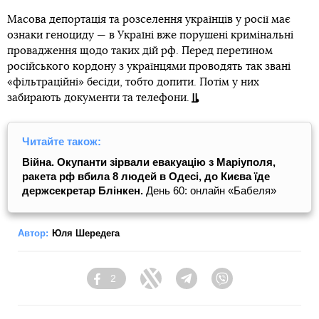
Масова депортація та розселення українців у росії має
ознаки геноциду — в Україні вже порушені кримінальні
провадження щодо таких дій рф. Перед перетином
російського кордону з українцями проводять так звані
«фільтраційні» бесіди, тобто допити. Потім у них
забирають документи та телефони.
Читайте також:
Війна. Окупанти зірвали евакуацію з Маріуполя,
ракета рф вбила 8 людей в Одесі, до Києва їде
держсекретар Блінкен.
День 60: онлайн «Бабеля»
Автор:
Юля Шередега
2
Facebook
Twitter
Telegram
Viber