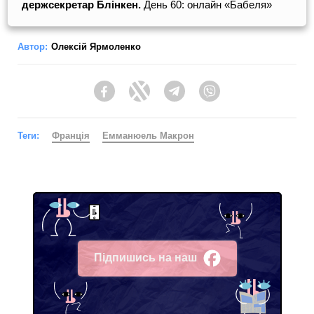
держсекретар Блінкен.
День 60: онлайн «Бабеля»
Автор:
Олексій Ярмоленко
Facebook
Twitter
Telegram
Viber
Теги:
Франція
Емманюель Макрон
Підпишись на наш
Facebook