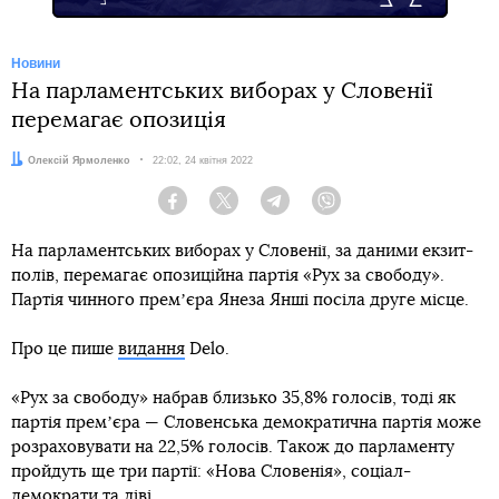
Новини
На парламентських виборах у Словенії
перемагає опозиція
Автор:
Олексій Ярмоленко
Дата:
22:02, 24 квітня 2022
Facebook
Twitter
Telegram
Viber
На парламентських виборах у Словенії, за даними екзит-
полів, перемагає опозиційна партія «Рух за свободу».
Партія чинного премʼєра Янеза Янші посіла друге місце.
Про це пише
видання
Delo.
«Рух за свободу» набрав близько 35,8% голосів, тоді як
партія премʼєра — Словенська демократична партія може
розраховувати на 22,5% голосів. Також до парламенту
пройдуть ще три партії: «Нова Словенія», соціал-
демократи та ліві.