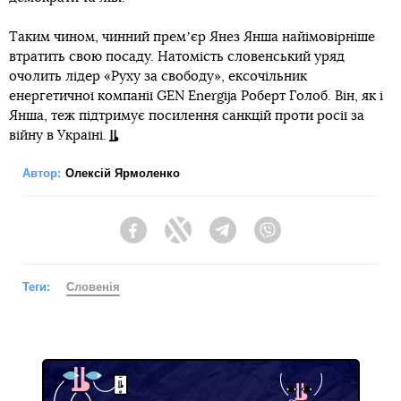
Таким чином, чинний премʼєр Янез Янша найімовірніше
втратить свою посаду. Натомість словенський уряд
очолить лідер «Руху за свободу», ексочільник
енергетичної компанії GEN Energija Роберт Голоб. Він, як і
Янша, теж підтримує посилення санкцій проти росії за
війну в Україні.
Автор:
Олексій Ярмоленко
Facebook
Twitter
Telegram
Viber
Теги:
Словенія