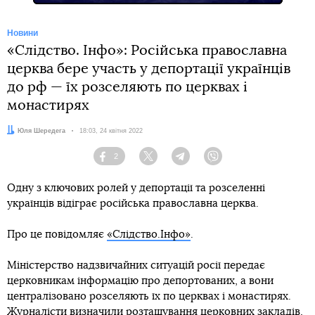
Новини
«Слідство. Інфо»: Російська православна
церква бере участь у депортації українців
до рф — їх розселяють по церквах і
монастирях
Автор:
Юля Шередега
Дата:
18:03, 24 квітня 2022
2
Facebook
Twitter
Telegram
Viber
Одну з ключових ролей у депортації та розселенні
українців відіграє російська православна церква.
Про це повідомляє
«Слідство.Інфо»
.
Міністерство надзвичайних ситуацій росії передає
церковникам інформацію про депортованих, а вони
централізовано розселяють їх по церквах і монастирях.
Журналісти визначили розташування церковних закладів,