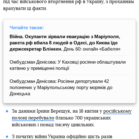
під час військового вторгнення рф в Україну, з проханням
врахувати ці факти.
Читайте також:
Війна. Окупанти зірвали евакуацію з Маріуполя,
ракета рф вбила 8 людей в Одесі, до Києва їде
держсекретар Блінкен.
День 60: онлайн «Бабеля»
Омбудсман Денісова: У Каховці росіяни облаштували
катівню у приміщенні поліції
Омбудсман Денісова: Росіяни депортували 42
полонених у Маріупольському порту моряків до
Донецька
За даними Ірини Верещук, на 16 квітня у
російському
полоні перебувало
близько 700 українських
військових і понад тисячу цивільних.
З початку війни Україна офіційно
шість разів