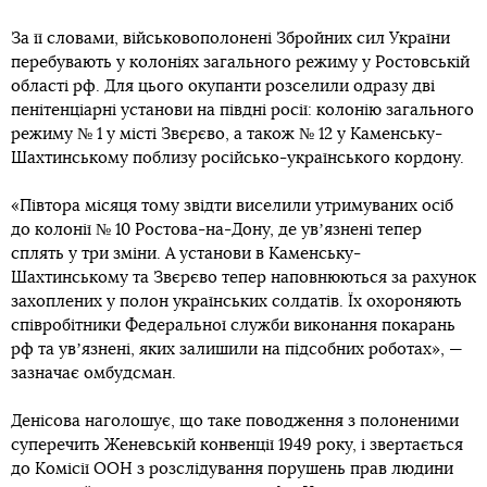
За її словами, військовополонені Збройних сил України
перебувають у колоніях загального режиму у Ростовській
області рф. Для цього окупанти розселили одразу дві
пенітенціарні установи на півдні росії: колонію загального
режиму № 1 у місті Звєрєво, а також № 12 у Каменську-
Шахтинському поблизу російсько-українського кордону.
«Півтора місяця тому звідти виселили утримуваних осіб
до колонії № 10 Ростова-на-Дону, де увʼязнені тепер
сплять у три зміни. А установи в Каменську-
Шахтинському та Звєрєво тепер наповнюються за рахунок
захоплених у полон українських солдатів. Їх охороняють
співробітники Федеральної служби виконання покарань
рф та увʼязнені, яких залишили на підсобних роботах», —
зазначає омбудсман.
Денісова наголошує, що таке поводження з полоненими
суперечить Женевській конвенції 1949 року, і звертається
до Комісії ООН з розслідування порушень прав людини