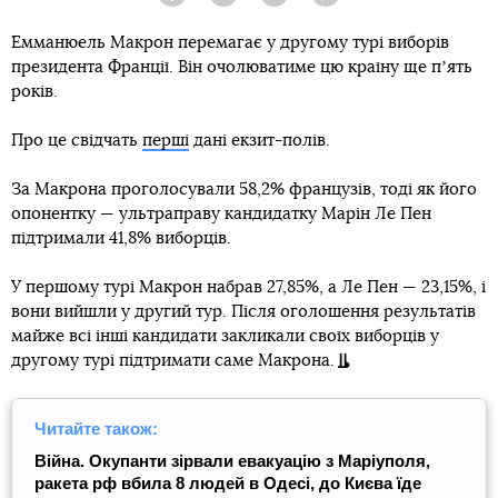
Facebook
Twitter
Telegram
Viber
Емманюель Макрон перемагає у другому турі виборів
президента Франції. Він очолюватиме цю країну ще пʼять
років.
Про це свідчать
перші
дані екзит-полів.
За Макрона проголосували 58,2% французів, тоді як його
опонентку — ультраправу кандидатку Марін Ле Пен
підтримали 41,8% виборців.
У першому турі Макрон набрав 27,85%, а Ле Пен — 23,15%, і
вони вийшли у другий тур. Після оголошення результатів
майже всі інші кандидати закликали своїх виборців у
другому турі підтримати саме Макрона.
Читайте також:
Війна. Окупанти зірвали евакуацію з Маріуполя,
ракета рф вбила 8 людей в Одесі, до Києва їде