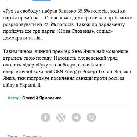
«Рух за свободу» набрав близько 35,8% голосів, тоді як
партія премʼєра — Словенська демократична партія може
розраховувати на 22,5% голосів. Також до парламенту
пройдуть ще три партії: «Нова Словенія», соціал-
демократи та ліві.
Таким чином, чинний премʼєр Янез Янша найімовірніше
втратить свою посаду. Натомість словенський уряд
очолить лідер «Руху за свободу», ексочільник
енергетичної компанії GEN Energija Роберт Голоб. Він, як і
Янша, теж підтримує посилення санкцій проти росії за
війну в Україні.
Автор:
Олексій Ярмоленко
Facebook
Twitter
Telegram
Viber
Теги:
Словенія