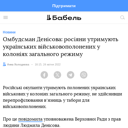
Підтримати
Facebook
Telegram
Twitter
Instagram
Меню
По
по
сай
Новини
Омбудсман Денісова: росіяни утримують
українських військовополонених у
колоніях загального режиму
Автор:
Анна Холоднова
Дата:
16:15, 24 квітня 2022
Facebook
Twitter
Telegram
Viber
Російські окупанти утримують полонених українських
військових у колоніях загального режиму, не здійснивши
перепрофілювання вʼязниць у табори для
військовополонених.
Про це
повідомила
уповноважена Верховної Ради з прав
людини Людмила Денісова.