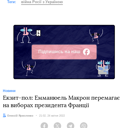
Теги:
війна Росії з Україною
Підпишись на наш
Facebook
Новини
Екзит-пол: Емманюель Макрон перемагає
на виборах президента Франції
Автор:
Олексій Ярмоленко
Дата:
21:02, 24 квітня 2022