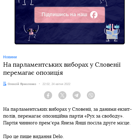
Підпишись на наш
Facebook
Новини
На парламентських виборах у Словенії
перемагає опозиція
Автор:
Олексій Ярмоленко
Дата:
22:02, 24 квітня 2022
Facebook
Twitter
Telegram
Viber
На парламентських виборах у Словенії, за даними екзит-
полів, перемагає опозиційна партія «Рух за свободу».
Партія чинного премʼєра Янеза Янші посіла друге місце.
Про це пише
видання
Delo.