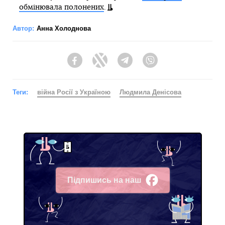
обмінювала полонених
.
Автор:
Анна Холоднова
Facebook
Twitter
Telegram
Viber
Теги:
війна Росії з Україною
Людмила Денісова
Підпишись на наш
Facebook