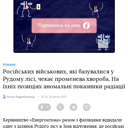
Підпишись на наш
Facebook
Новини
Російських військових, які базувалися у
Рудому лісі, чекає променева хвороба. На
їхніх позиціях аномальні показники радіації
Автор:
Костя Андрейковець
Дата:
20:19, 09 квітня 2022
4
Facebook
Twitter
Telegram
Viber
Керівництво «Енергоатома» разом з фахівцями відвідали
одну з ділянок Рудого лісу в Зоні відчуження, де російські