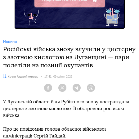
Telegram
Новини
Російські війська знову влучили у цистерну
з азотною кислотою на Луганщині — пари
полетіли на позиції окупантів
Автор:
Костя Андрейковець
Дата:
17:41, 09 квітня 2022
Facebook
Twitter
Telegram
Viber
У Луганській області біля Рубіжного знову постраждала
цистерна з азотною кислотою. Її обстріляли російські
війська.
Про це повідомив голова обласної військової
адміністрації Сергій Гайдай.