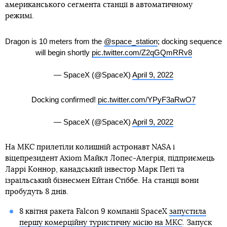
американського сегмента станції в автоматичному
режимі.
Dragon is 10 meters from the
@space_station
; docking sequence
will begin shortly
pic.twitter.com/Z2qGQmRRv8
— SpaceX (@SpaceX)
April 9, 2022
Docking confirmed!
pic.twitter.com/YPyF3aRwO7
— SpaceX (@SpaceX)
April 9, 2022
На МКС прилетіли колишній астронавт NASA і
віцепрезидент Axiom Майкл Лопес-Алегрія, підприємець
Ларрі Коннор, канадський інвестор Марк Петі та
ізраїльський бізнесмен Ейтан Стіббе. На станції вони
пробудуть 8 днів.
8 квітня ракета Falcon 9 компанії SpaceX
запустила
першу комерційну туристичну місію на МКС
. Запуск