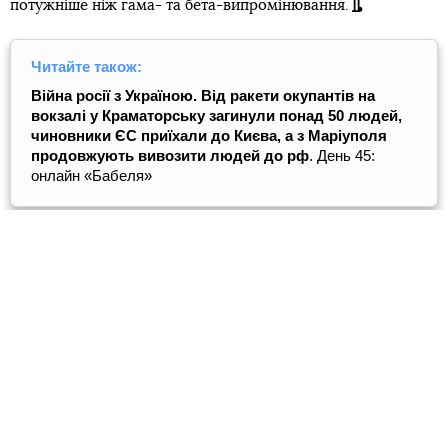
потужніше ніж гама- та бета-випромінювання.
Читайте також:
Війна росії з Україною. Від ракети окупантів на
вокзалі у Краматорську загинули понад 50 людей,
чиновники ЄС приїхали до Києва, а з Маріуполя
продовжують вивозити людей до рф
. День 45:
онлайн «Бабеля»
Автор:
Костя Андрейковець
4
Facebook
Twitter
Telegram
Viber
Теги:
війна Росії з Україною
Чорнобильська зона