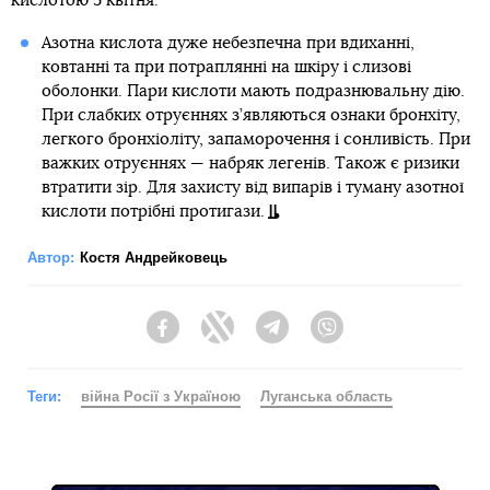
кислотою 5 квітня.
Азотна кислота дуже небезпечна при вдиханні,
ковтанні та при потраплянні на шкіру і слизові
оболонки. Пари кислоти мають подразнювальну дію.
При слабких отруєннях з’являються ознаки бронхіту,
легкого бронхіоліту, запаморочення і сонливість. При
важких отруєннях — набряк легенів. Також є ризики
втратити зір. Для захисту від випарів і туману азотної
кислоти потрібні протигази.
Автор:
Костя Андрейковець
Facebook
Twitter
Telegram
Viber
Теги:
війна Росії з Україною
Луганська область