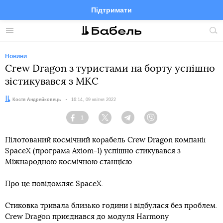
Підтримати
Facebook
Telegram
Twitter
Instagram
Меню
По
по
сай
Новини
Crew Dragon з туристами на борту успішно
зістикувався з МКС
Автор:
Костя Андрейковець
Дата:
16:14, 09 квітня 2022
1
Facebook
Twitter
Telegram
Viber
Пілотований космічний корабель Crew Dragon компанії
SpaceX (програма Axiom-1) успішно стикувався з
Міжнародною космічною станцією.
Про це повідомляє SpaceX.
Стиковка тривала близько години і відбулася без проблем.
Crew Dragon приєднався до модуля Harmony