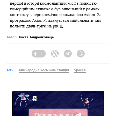
першої в історії космонавтики місії з повністю
комерційним екіпажем був виконаний у рамках
контракту з аерокосмічною компанією Axiom. За
програмою Axiom-1 планується здійснювати такі
польоти двічі-тричі на рік.
Автор:
Костя Андрейковець
1
Facebook
Twitter
Telegram
Viber
Теги:
Міжнародна космічна станція
SpaceX
Підпишись на наш