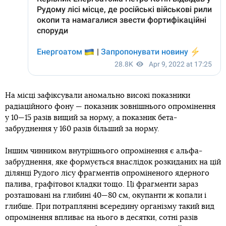
На місці зафіксували аномально високі показники
радіаційного фону — показник зовнішнього опромінення
у 10—15 разів вищий за норму, а показник бета-
забруднення у 160 разів більший за норму.
Іншим чинником внутрішнього опромінення є альфа-
забруднення, яке формується внаслідок розкиданих на цій
ділянці Рудого лісу фрагментів опроміненого ядерного
палива, графітової кладки тощо. Ці фрагменти зараз
розташовані на глибині 40—80 см, окупанти ж копали і
глибше. При потраплянні всередину організму такий вид
опромінення впливає на нього в десятки, сотні разів