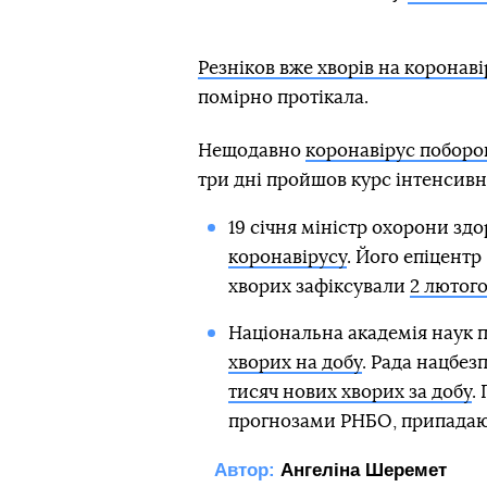
Резніков вже хворів на коронаві
помірно протікала.
Нещодавно
коронавірус поборо
три дні пройшов курс інтенсивно
19 січня міністр охорони зд
коронавірусу
. Його епіцентр
хворих зафіксували
2 лютого
Національна академія наук 
хворих на добу
. Рада нацбез
тисяч нових хворих за добу
.
прогнозами РНБО, припадаю
Автор:
Ангеліна Шеремет