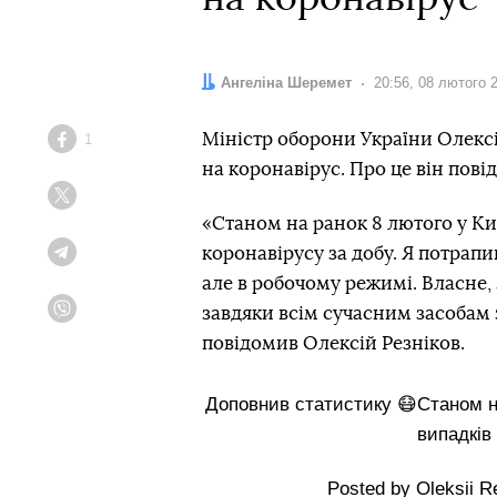
Автор:
Ангеліна Шеремет
Дата:
20:56, 08 лютого 
Міністр оборони України Олексій
1
Facebook
на коронавірус. Про це він пові
Twitter
«Станом на ранок 8 лютого у Ки
коронавірусу за добу. Я потрапи
Telegram
але в робочому режимі. Власне, 
завдяки всім сучасним засобам
Viber
повідомив Олексій Резніков.
Доповнив статистику 😷Станом на
випадків 
Posted by
Oleksii R