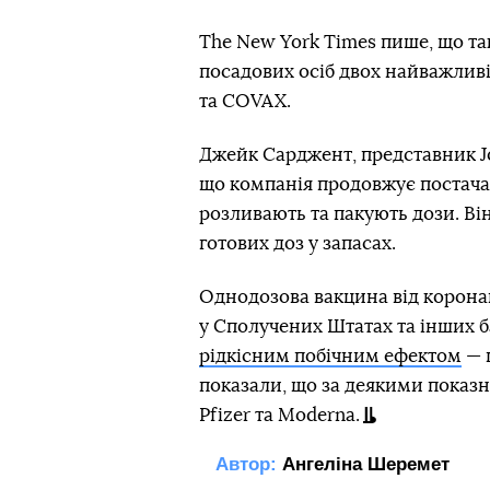
The New York Times пише, що так
посадових осіб двох найважлив
та COVAX.
Джейк Сарджент, представник Jo
що компанія продовжує постачат
розливають та пакують дози. Ві
готових доз у запасах.
Однодозова вакцина від коронав
у Сполучених Штатах та інших ба
рідкісним побічним ефектом
— 
показали, що за деякими показни
Pfizer та Moderna.
Автор:
Ангеліна Шеремет