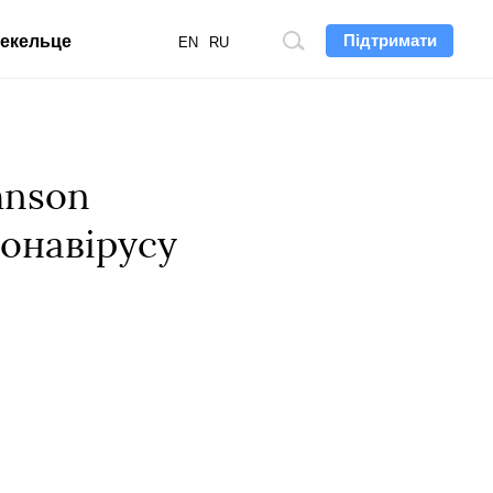
Підтримати
екельце
Пошук
EN
RU
по
сайту
hnson
онавірусу