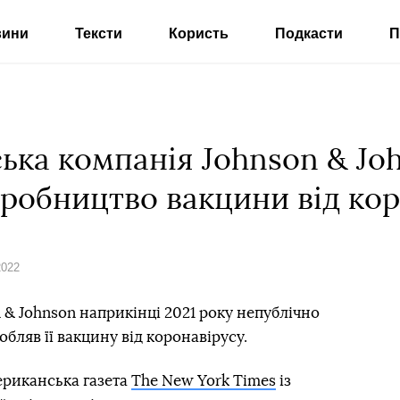
вини
Тексти
Користь
Подкасти
П
ька компанія Johnson & Jo
робництво вакцини від кор
2022
& Johnson наприкінці 2021 року непублічно
бляв її вакцину від коронавірусу.
ериканська газета
The New York Times
із