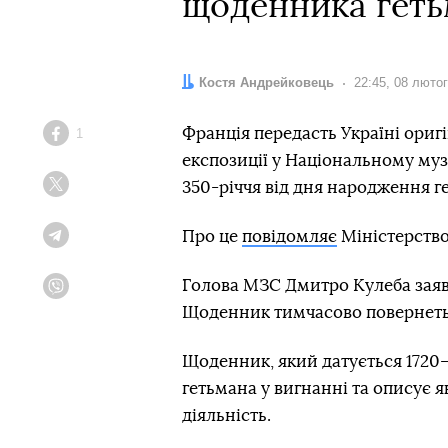
щоденника гет
Автор:
Костя Андрейковець
Дата:
22:45, 08 люто
Франція передасть Україні ори
1
Facebook
експозиції у Національному муз
350-річчя від дня народження г
Twitter
Про це
повідомляє
Міністерство
Telegram
Голова МЗС Дмитро Кулеба заяви
Viber
Щоденник тимчасово повернетьс
Щоденник, який датується 1720—
гетьмана у вигнанні та описує я
діяльність.