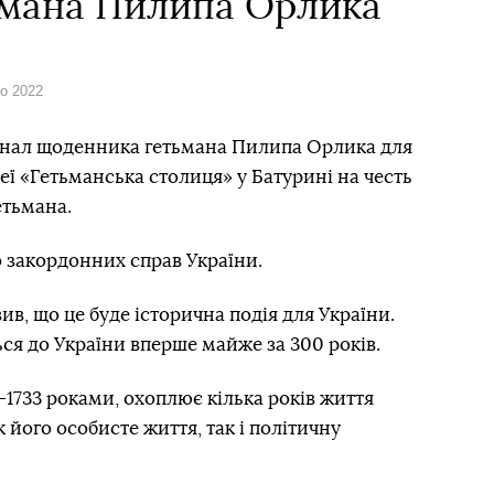
ьмана Пилипа Орлика
го 2022
гінал щоденника гетьмана Пилипа Орлика для
еї «Гетьманська столиця» у Батурині на честь
етьмана.
 закордонних справ України.
в, що це буде історична подія для України.
я до України вперше майже за 300 років.
1733 роками, охоплює кілька років життя
к його особисте життя, так і політичну