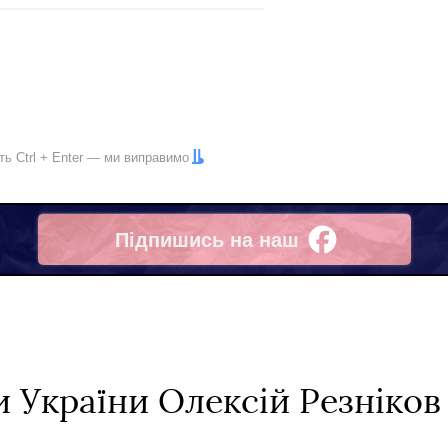
іть
Ctrl
+
Enter
— ми виправимо
Підпишись на наш
Facebook
 України Олексій Резніков 