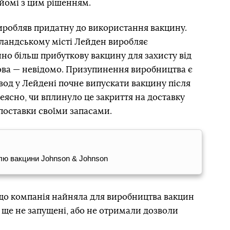
йомі з цим рішенням.
виробляв придатну до використання вакцину.
рландському місті Лейден виробляє
но більш прибуткову вакцину для захисту від
това — невідомо. Призупинення виробництва є
вод у Лейдені почне випускати вакцину після
неясно, чи вплинуло це закриття на доставку
поставки своїми запасами.
влю вакцини Johnson & Johnson
 що компанія найняла для виробництва вакцин
о ще не запущені, або не отримали дозволи