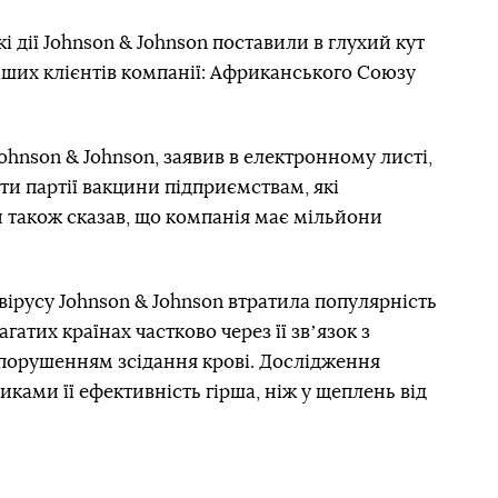
і дії Johnson & Johnson поставили в глухий кут
іших клієнтів компанії: Африканського Союзу
hnson & Johnson, заявив в електронному листі,
и партії вакцини підприємствам, які
н також сказав, що компанія має мільйони
ірусу Johnson & Johnson втратила популярність
гатих країнах частково через її звʼязок з
порушенням зсідання крові. Дослідження
ками її ефективність гірша, ніж у щеплень від