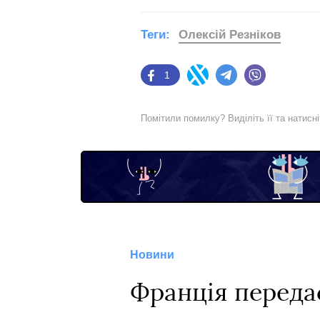
Теги:
Олексій Резніков
1
Facebook
Twitter
Telegram
Viber
Помітили помилку? Виділіть її та натисн
Новини
Франція передас