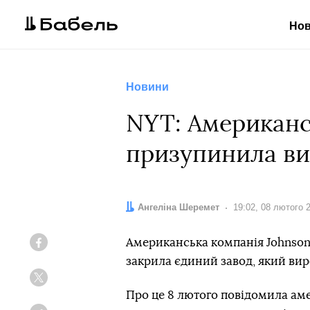
Но
Новини
NYT: Американс
призупинила ви
Автор:
Ангеліна Шеремет
Дата:
19:02, 08 лютого 
Американська компанія Johnson 
Facebook
закрила єдиний завод, який виро
Twitter
Про це 8 лютого повідомила ам