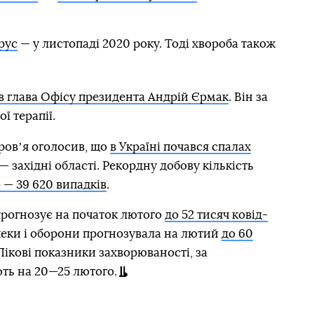
рус
— у листопаді 2020 року. Тоді хвороба також
в глава Офісу президента Андрій Єрмак
. Він за
ї терапії.
оровʼя оголосив, що
в Україні почався спалах
 — західні області. Рекордну добову кількість
 — 39 620 випадків
.
прогнозує на початок лютого
до 52 тисяч ковід-
пеки і оборони прогнозувала на лютий
до 60
 Пікові показники захворюваності, за
ть на 20—25 лютого.