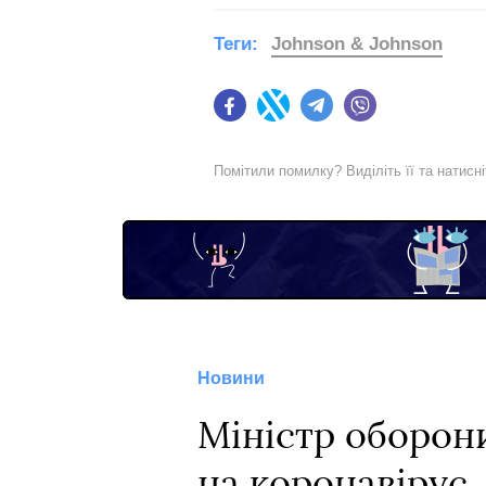
Теги:
Johnson & Johnson
Facebook
Twitter
Telegram
Viber
Помітили помилку? Виділіть її та натисн
Новини
Міністр оборони
на коронавірус