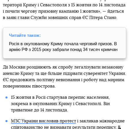
території Криму і Севастополя з 15 жовтня по 14 листопада
і почати чергову призовну кампанію 1 жовтня», — йдеться
в заяві глави Служби зовнішніх справ ЄС Пітера Стано.
Читайте також:
Росія в окупованому Криму почала черговий призов. В
армію РФ з 2015 року забрали понад 34 тисяч кримчан
Дії Москви розцінюють як спробу легалізувати незаконну
анексію Криму та ще більше підірвати суверенітет України.
ЄС продовжить політику невизнання і роботу над мирним
поверненням півострова.
15 жовтня в Росії стартував перепис населення,
зокрема в окупованих Криму і Севастополі. Він
триватиме до 14 листопада.
МЗС України висловив протест
і закликав міжнародне
співтовариство не визнавати результати перепису.