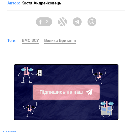
Автор:
Костя Андрейковець
2
Facebook
Twitter
Telegram
Viber
Теги:
ВМС ЗСУ
Велика Британія
Підпишись на наш
Telegram