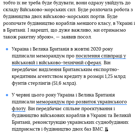
тобто їх не треба буде будувати, вони одразу увійдуть до
складу Військово-морських сил. Буде розпочата робота з
будівництва двох військово-морських портів. Буде
розпочате будівництво кораблів меншого класу, в Україні і
в Британії. І нарешті, що дуже важливо, ми отримаємо
також ракетну зброю», — заявив посол.
Україна і Велика Британія в жовтні 2020 року
підписали меморандум про
посилення співпраці у
військовій і військово-технічній сферах
. Він
передбачає виділення Британським експортно-
кредитним агентством кредиту в розмірі 1,25 млрд
фунтів стерлінгів ($1,6 млрд).
У червні цього року Україна і Велика Британія
підписали
меморандум про розвиток українського
флоту
. Він передбачає спільне проєктування і
будівництво військових кораблів в Україні та Великій
Британії, реконструкцію українських суднобудівних
підприємств і будівництво двох баз ВМС.