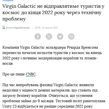
Новини
Virgin Galactic не відправлятиме туристів у
космос до кінця 2022 року через технічну
проблему
Автор:
Костя Андрейковець
Дата:
10:59, 15 жовтня 2021
Facebook
Twitter
Telegram
Viber
Компанія Virgin Galactic мільярдера Річарда Бренсона
перенесла початок польотів туристів у космос на кінець
2022 року і починає модернізацію кораблів та літаків-
носіїв.
Про це пише
CNBC
.
Під час випробувань фахівці Virgin Galactic виявили
недоліки у міцності деяких матеріалів, що ставить під
загрозу безпеку кораблів. Очікується, що усунення
проблеми займе до 9 місяців. Тестовий політ ракетоплана
Unity 23 відбудеться не раніше середини 2022 року.