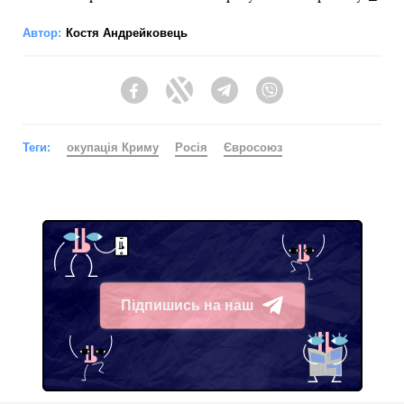
Автор:
Костя Андрейковець
Facebook
Twitter
Telegram
Viber
Теги:
окупація Криму
Росія
Євросоюз
Підпишись на наш
Telegram