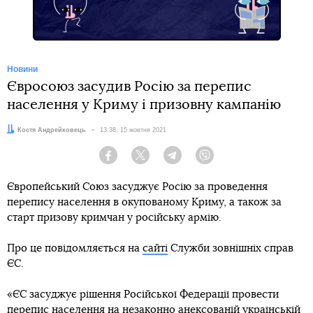
Новини
Євросоюз засудив Росію за перепис
населення у Криму і призовну кампанію
Автор:
Костя Андрейковець
Дата:
13:38, 15 жовтня 2021
Facebook
Twitter
Telegram
Viber
Європейський Союз засуджує Росію за проведення
перепису населення в окупованому Криму, а також за
старт призову кримчан у російську армію.
Про це повідомляється на
сайті
Служби зовнішніх справ
ЄС.
«ЄС засуджує рішення Російської Федерації провести
перепис населення на незаконно анексованій українській