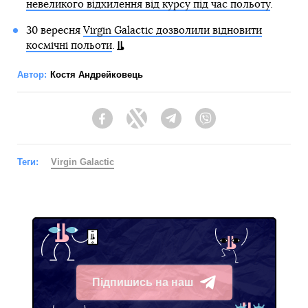
невеликого відхилення від курсу під час польоту
.
30 вересня
Virgin Galactic дозволили відновити
космічні польоти
.
Автор:
Костя Андрейковець
Facebook
Twitter
Telegram
Viber
Теги:
Virgin Galactic
Підпишись на наш
Telegram