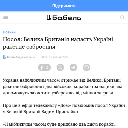
Підтримати
Facebook
Telegram
Twitter
Instagram
Меню
По
по
сай
Новини
Посол: Велика Британія надасть Україні
ракетне озброєння
Автор:
Костя Андрейковець
Дата:
08:23, 15 жовтня 2021
2
Facebook
Twitter
Telegram
Viber
Україна найближчим часом отримає від Великої Британії
ракетне озброєння і два військові кораблі-тральщики, які
допоможуть захистити узбережжя від мінної загрози.
Про це в ефірі телеканалу
«Дом»
повідомив посол України
у Великій Британії Вадим Пристайко.
«Найближчим часом буде придбано два діючі кораблі,