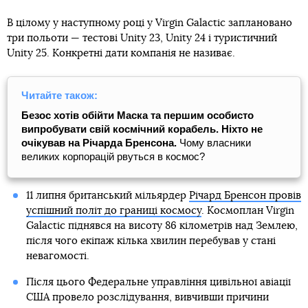
В цілому у наступному році у Virgin Galactic заплановано
три польоти — тестові Unity 23, Unity 24 і туристичний
Unity 25. Конкретні дати компанія не називає.
Читайте також:
Безос хотів обійти Маска та першим особисто
випробувати свій космічний корабель. Ніхто не
очікував на Річарда Бренсона.
Чому власники
великих корпорацій рвуться в космос?
11 липня британський мільярдер
Річард Бренсон провів
успішний політ до границі космосу
. Космоплан Virgin
Galactic піднявся на висоту 86 кілометрів над Землею,
після чого екіпаж кілька хвилин перебував у стані
невагомості.
Після цього Федеральне управління цивільної авіації
США провело розслідування, вивчивши причини