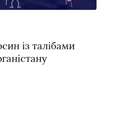
син із талібами
фганістану