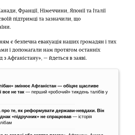
анади, Франції, Німеччини, Японії та Італії
воїй підтримці та зазначили, що
аїни.
м є безпечна евакуація наших громадян і тих
нами і допомагали нам протягом останніх
д з Афганістану», — йдеться в заяві.
Талібан» змінює Афганістан — обіцяє щасливе
 все не так
— перший «робочий» тиждень талібів у
про те, як реформувати держави-невдахи. Він
однак «підручник» не спрацював
― історія
алібам