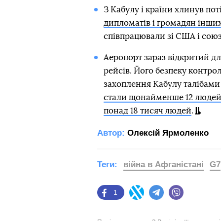
З Кабулу і країни хлинув пот
дипломатів і громадян інших
співпрацювали зі США і сою
Аеропорт зараз відкритий дл
рейсів. Його безпеку контро
захоплення Кабулу талібами 
стали щонайменше 12 люде
понад 18 тисяч людей
.
Автор:
Олексій Ярмоленко
Теги:
війна в Афганістані
G7
1
Facebook
Twitter
Telegram
Viber