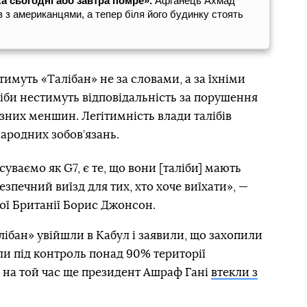
а сьогодні або завтра помре».
Афганець Ахмад
в з американцями, а тепер біля його будинку стоять
имуть «Талібан» не за словами, а за їхніми
іби нестимуть відповідальність за порушення
ізних меншин. Легітимність влади талібів
ародних зобов’язань.
уваємо як G7, є те, що вони [таліби] мають
безпечний виїзд для тих, хто хоче виїхати», —
ої Британії Борис Джонсон.
лібан» увійшли в Кабул і заявили, що захопили
яли під контроль понад 90% території
і на той час ще президент Ашраф Гані
втекли з