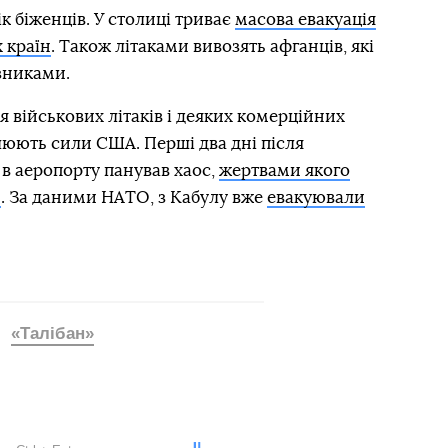
ік біженців. У столиці триває
масова евакуація
 країн
. Також літаками вивозять афганців, які
зниками.
я військових літаків і деяких комерційних
люють сили США. Перші два дні після
в аеропорту панував хаос,
жертвами якого
й
. За даними НАТО, з Кабулу вже
евакуювали
«Талібан»