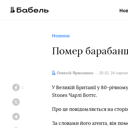
Но
Новини
Помер барабанщи
Автор:
Олексій Ярмоленко
Дата:
20:10, 24 серпня
У Великій Британії у 80-річному
1
Facebook
Stones Чарлі Воттс.
Twitter
Про це повідомляється на сторінц
Telegram
За словами його агента, він поме