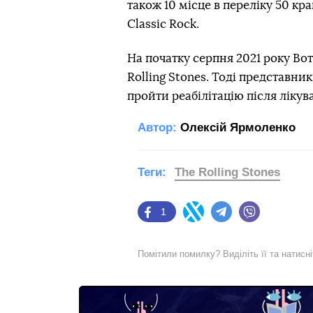
також 10 місце в переліку 50 к
Classic Rock.
На початку серпня 2021 року Вотт
Rolling Stones. Тоді представн
пройти реабілітацію після лікув
Автор:
Олексій Ярмоленко
Теги:
The Rolling Stones
1
Facebook
Twitter
Telegram
Viber
Помітили помилку? Виділіть її та натисн