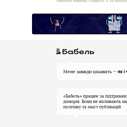
Помітили помилку? Виділіть її та натисн
як і
Мене завжди цікавить —
«Бабель» працює за підтримк
донорів. Вони не впливають на
політику та зміст публікацій.