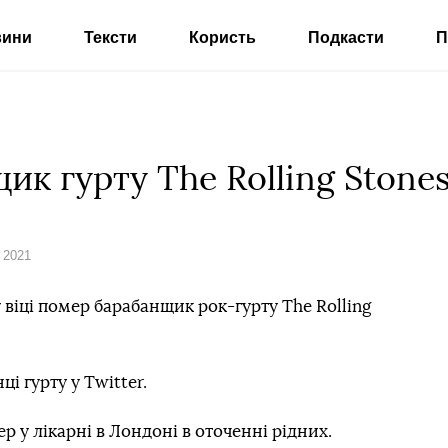
вини
Тексти
Користь
Подкасти
П
к гурту The Rolling Stones
 2021
 віці помер барабанщик рок-гурту The Rolling
і гурту у Twitter.
р у лікарні в Лондоні в оточенні рідних.