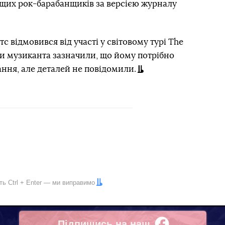
ращих рок-барабанщиків за версією журналу
с відмовився від участі у світовому турі The
ики музиканта зазначили, що йому потрібно
ання, але деталей не повідомили.
іть
Ctrl
+
Enter
— ми виправимо
Підпишись на наш