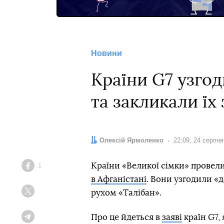
Новини
Країни G7 узгод
та закликали їх
Автор:
Олексій Ярмоленко
Дата:
22:09, 24 серпня
Країни «Великої сімки» провел
1
Facebook
в Афганістані
. Вони узгодили «
рухом «Талібан».
Twitter
Про це йдеться в
заяві
країн G7,
Telegram