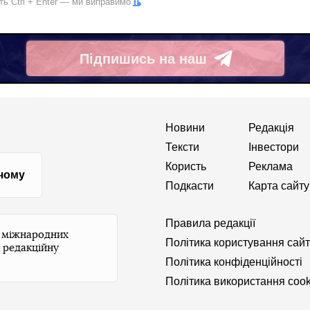
іть
Ctrl
+
Enter
— ми виправимо
Підпишись на наш
Telegram
Новини
Редакція
Тексти
Інвестори
Користь
Реклама
 чому
Подкасти
Карта сайту
Правила редакції
и міжнародних
Політика користування сай
 редакційну
Політика конфіденційності
Політика використання cook