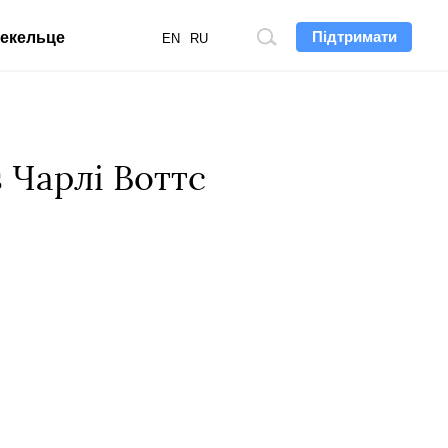
Підтримати
екельце
Пошук
EN
RU
по
сайту
 Чарлі Воттс