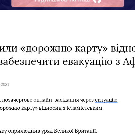
Facebook
или «дорожню карту» відно
 забезпечити евакуацію з А
 2021
и позачергове онлайн-засідання через
ситуацію
дорожню карту» відносин з ісламістським
 яку оприлюднив уряд Великої Британії.