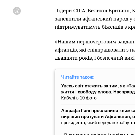
Лідери США, Великої Британії, К
Viber
запевнили афганський народ у с
підтримуватимуть біженців з кр
«Нашим першочерговим завдання
афганців, які співпрацювали з 
двадцяти років, і безпечний вихі
Читайте також:
Увесь світ стежить за тим, як «
життя і свободу слова. Насправді
Кабулі в 10 фото
Ашрафа Гані прославила книжка 
вирішив врятувати Афганістан, 
президента, який передав країну т