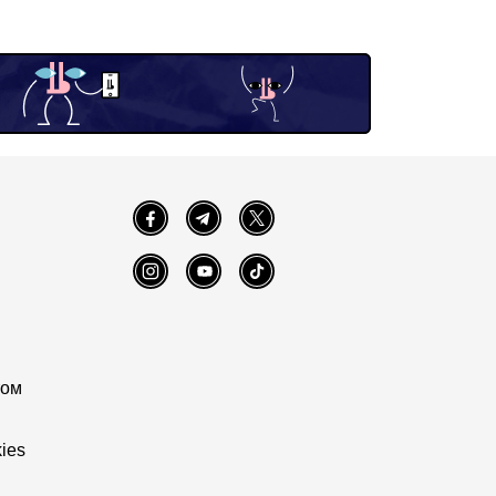
Facebook
Telegram
Twitter
Instagram
YouTube
TikTok
том
ies