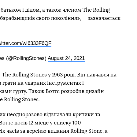
атьком і дідом, а також членом The Rolling
барабанщиків свого покоління», — зазначається
witter.com/wi6333F6QF
es (@RollingStones)
August 24, 2021
The Rolling Stones у 1963 році. Він навчався на
 грати на ударних інструментах і
ами гурту. Також Воттс розробив дизайн
 Rolling Stones.
их неодноразово відзначали критики та
оттс посів 12 місце у списку 100
 часів за версією видання Rolling Stone, а