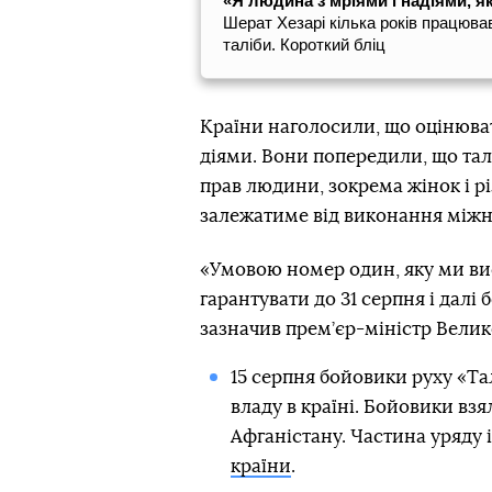
«Я людина з мріями і надіями, як
Шерат Хезарі кілька років працюва
таліби. Короткий бліц
Країни наголосили, що оцінюват
діями. Вони попередили, що тал
прав людини, зокрема жінок і р
залежатиме від виконання міжн
«Умовою номер один, яку ми вис
гарантувати до 31 серпня і далі 
зазначив прем’єр-міністр Велик
15 серпня бойовики руху «Та
владу в країні. Бойовики вз
Афганістану. Частина уряду 
країни
.