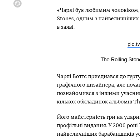
Viber
«Чарлі був любимим чоловіком, б
Stones, одним з найвеличніших 
в заяві.
pic.t
— The Rolling Ston
Чарлі Воттс приєднався до гурту 
графічного дизайнера, але почав
познайомився з іншими учасник
кількох обкладинок альбомів The
Його майстерність гри на ударн
профільні видання. У 2006 році В
найвеличніших барабанщиків усіх