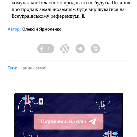
комунальної власності продавати не будуть. Питання
про продаж землі іноземцям буде вирішуватися на
Всеукраїнському референдумі.
Автор:
Олексій Ярмоленко
1
Facebook
Twitter
Telegram
Viber
Теги:
ринок землі
Підпишись на наш
Telegram