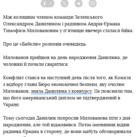
2
Facebook
Twitter
Telegram
Viber
Між колишнім членом команди Зеленського
Олександром Данилюком і радником Андрія Єрмака
Тимофієм Миловановим у пʼятницю ввечері сталася бійка.
Про це «Бабелю» розповів очевидець.
Милованов прийшов на день народження Данилюка, де
чоловіки й почали сваритися.
Конфлікт стався на наступний день після того, як Комісія
з відбору глави Бюро економічної безпеки, яку очолює
Милованов,
зняла Данилюка з конкурсу
. Це пояснили тим,
що його американський диплом не підтверджений в
Україні.
Тому сьогодні Данилюк попросив Милованова піти з дня
народження, але той відмовився. Потім іменинник відвів
радника Єрмака в сторону, де вони мабуть обговорювали