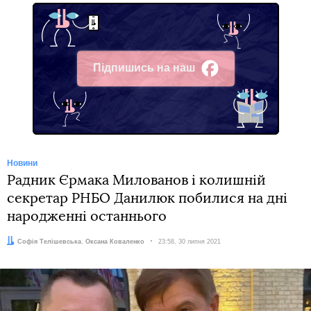
Підпишись на наш
Facebook
Новини
Радник Єрмака Милованов і колишній
секретар РНБО Данилюк побилися на дні
народженні останнього
Автори:
Софія Телішевська
,
Оксана Коваленко
Дата:
23:58, 30 липня 2021