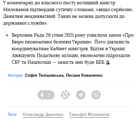
У коментарях до власного посту колишній міністр
Милованов підтвердив сутичку словами, «якщо серйозно,
Данилюк неадекватний. Таких не можна допускати до
державної служби».
Верховна Рада 28 січня 2021 року ухвалила закон «Про
Бюро економічної безпеки України». Його діяльність
координуватиме Кабінет міністрів. Відтак в Україні
ліквідують Податкову міліцію, економічнi підрозділи
СБУ та Нацполіції — замість них буде БЕБ.
Автори:
Софія Телішевська
,
Оксана Коваленко
2
Facebook
Twitter
Telegram
Viber
Теги:
Олександр Данилюк
Тимофій Мілованов