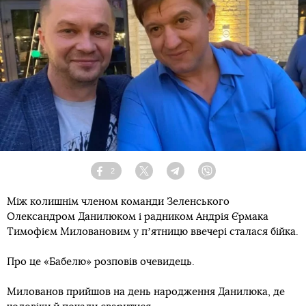
2
Facebook
Twitter
Telegram
Viber
Між колишнім членом команди Зеленського
Олександром Данилюком і радником Андрія Єрмака
Тимофієм Миловановим у пʼятницю ввечері сталася бійка.
Про це «Бабелю» розповів очевидець.
Милованов прийшов на день народження Данилюка, де