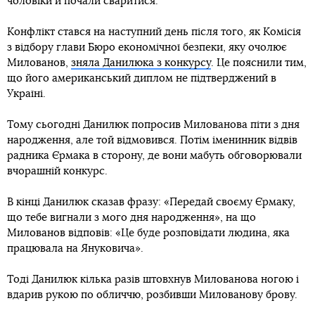
чоловіки й почали сваритися.
Конфлікт стався на наступний день після того, як Комісія
з відбору глави Бюро економічної безпеки, яку очолює
Милованов,
зняла Данилюка з конкурсу
. Це пояснили тим,
що його американський диплом не підтверджений в
Україні.
Тому сьогодні Данилюк попросив Милованова піти з дня
народження, але той відмовився. Потім іменинник відвів
радника Єрмака в сторону, де вони мабуть обговорювали
вчорашній конкурс.
В кінці Данилюк сказав фразу: «Передай своєму Єрмаку,
що тебе вигнали з мого дня народження», на що
Милованов відповів: «Це буде розповідати людина, яка
працювала на Януковича».
Тоді Данилюк кілька разів штовхнув Милованова ногою і
вдарив рукою по обличчю, розбивши Милованову брову.