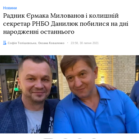
Новини
Радник Єрмака Милованов і колишній
секретар РНБО Данилюк побилися на дні
народженні останнього
Автори:
Софія Телішевська
,
Оксана Коваленко
Дата:
23:58, 30 липня 2021