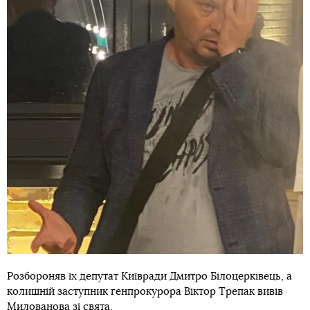
Розбороняв їх депутат Київради Дмитро Білоцерківець, а
колишній заступник генпрокурора Віктор Трепак вивів
Милованова зі свята.