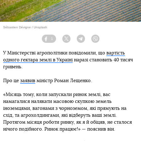
Sébastien Dévigne / Unsplash
1
Facebook
Twitter
Telegram
Viber
У Міністерстві агрополітики повідомили, що
вартість
одного гектара землі в Україні
наразі становить 40 тисяч
гривень.
Про це
заявив
міністр Роман Лещенко.
«Місяць тому, коли запускали ринок землі, вас
намагалися налякати масовою скупкою земель
іноземцями, вагонами з чорноземом, які прямують на
схід, та агрохолдингами, які відберуть ваші землі.
Протягом місяця роботи ринку, як я й обіцяв, не сталося
нічого подібного. Ринок працює!» — пояснив він.