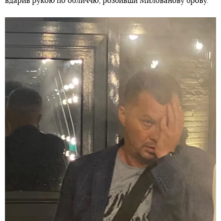
вдарив рукою по обличчю, розбивши Милованову брову.