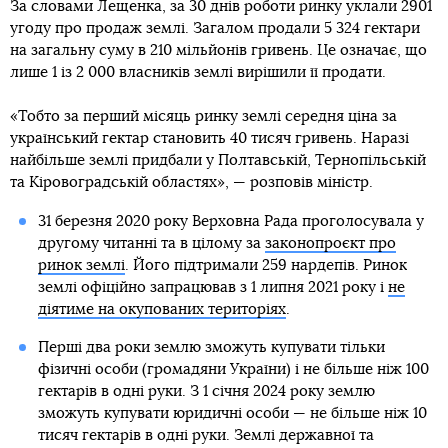
За словами Лещенка, за 30 днів роботи ринку уклали 2901
угоду про продаж землі. Загалом продали 5 324 гектари
на загальну суму в 210 мільйонів гривень. Це означає, що
лише 1 із 2 000 власників землі вирішили її продати.
«Тобто за перший місяць ринку землі середня ціна за
український гектар становить 40 тисяч гривень. Наразі
найбільше землі придбали у Полтавській, Тернопільській
та Кіровоградській областях», — розповів міністр.
31 березня 2020 року Верховна Рада проголосувала у
другому читанні та в цілому за
законопроєкт про
ринок землі
. Його підтримали 259 нардепів. Ринок
землі офіційно запрацював з 1 липня 2021 року і
не
діятиме на окупованих територіях
.
Перші два роки землю зможуть купувати тільки
фізичні особи (громадяни України) і не більше ніж 100
гектарів в одні руки. З 1 січня 2024 року землю
зможуть купувати юридичні особи — не більше ніж 10
тисяч гектарів в одні руки. Землі державної та