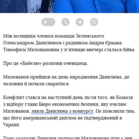
2
Facebook
Twitter
Telegram
Viber
Між колишнім членом команди Зеленського
Олександром Данилюком і радником Андрія Єрмака
Тимофієм Миловановим у пʼятницю ввечері сталася бійка.
Про це «Бабелю» розповів очевидець.
Милованов прийшов на день народження Данилюка, де
чоловіки й почали сваритися.
Конфлікт стався на наступний день після того, як Комісія
з відбору глави Бюро економічної безпеки, яку очолює
Милованов,
зняла Данилюка з конкурсу
. Це пояснили тим,
що його американський диплом не підтверджений в
Україні.
Тому сьогодні Данилюк попросив Милованова піти з дня