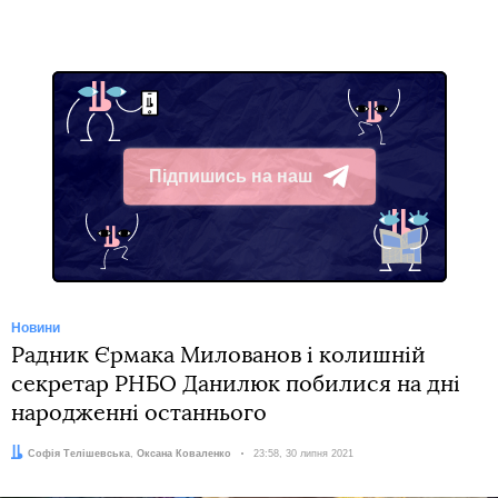
Підпишись на наш
Telegram
Новини
Радник Єрмака Милованов і колишній
секретар РНБО Данилюк побилися на дні
народженні останнього
Автори:
Софія Телішевська
,
Оксана Коваленко
Дата:
23:58, 30 липня 2021