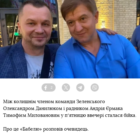
2
Facebook
Twitter
Telegram
Viber
Між колишнім членом команди Зеленського
Олександром Данилюком і радником Андрія Єрмака
Тимофієм Миловановим у пʼятницю ввечері сталася бійка.
Про це «Бабелю» розповів очевидець.