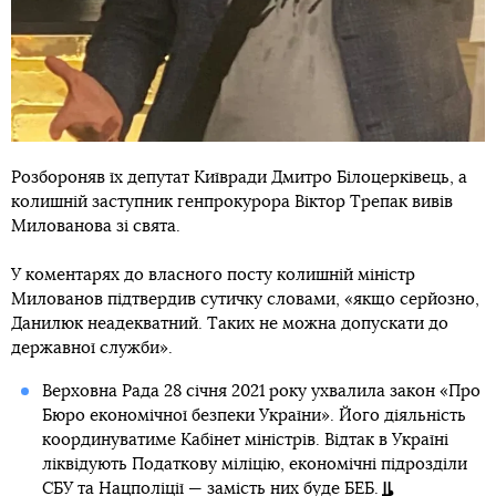
Розбороняв їх депутат Київради Дмитро Білоцерківець, а
колишній заступник генпрокурора Віктор Трепак вивів
Милованова зі свята.
У коментарях до власного посту колишній міністр
Милованов підтвердив сутичку словами, «якщо серйозно,
Данилюк неадекватний. Таких не можна допускати до
державної служби».
Верховна Рада 28 січня 2021 року ухвалила закон «Про
Бюро економічної безпеки України». Його діяльність
координуватиме Кабінет міністрів. Відтак в Україні
ліквідують Податкову міліцію, економічнi підрозділи
СБУ та Нацполіції — замість них буде БЕБ.