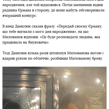
народження, але той відмовився. Потім іменинник відвів
радника Єрмака в сторону, де вони мабуть обговорювали
вчорашній конкурс.
В кінці Данилюк сказав фразу: «Передай своєму Єрмаку,
що тебе вигнали з мого дня народження», на що
Милованов відповів: «Це буде розповідати людина, яка
працювала на Януковича».
Тоді Данилюк кілька разів штовхнув Милованова ногою і
вдарив рукою по обличчю, розбивши Милованову брову.