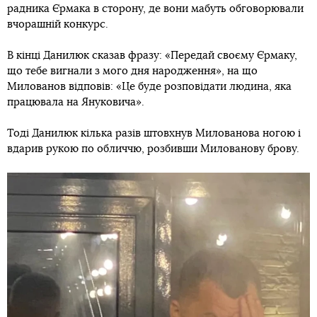
радника Єрмака в сторону, де вони мабуть обговорювали
вчорашній конкурс.
В кінці Данилюк сказав фразу: «Передай своєму Єрмаку,
що тебе вигнали з мого дня народження», на що
Милованов відповів: «Це буде розповідати людина, яка
працювала на Януковича».
Тоді Данилюк кілька разів штовхнув Милованова ногою і
вдарив рукою по обличчю, розбивши Милованову брову.