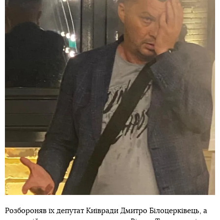
Розбороняв їх депутат Київради Дмитро Білоцерківець, а