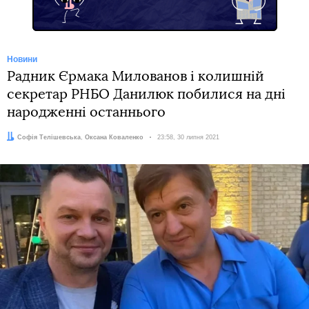
Новини
Радник Єрмака Милованов і колишній
секретар РНБО Данилюк побилися на дні
народженні останнього
Автори:
Софія Телішевська
,
Оксана Коваленко
Дата:
23:58, 30 липня 2021