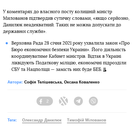
У коментарях до власного посту колишній міністр
Милованов підтвердив сутичку словами, «якщо серйозно,
Данилюк неадекватний. Таких не можна допускати до
державної служби».
Верховна Рада 28 січня 2021 року ухвалила закон «Про
Бюро економічної безпеки України». Його діяльність
координуватиме Кабінет міністрів. Відтак в Україні
ліквідують Податкову міліцію, економічнi підрозділи
СБУ та Нацполіції — замість них буде БЕБ.
Автори:
Софія Телішевська
,
Оксана Коваленко
2
Facebook
Twitter
Telegram
Viber
Теги:
Олександр Данилюк
Тимофій Мілованов