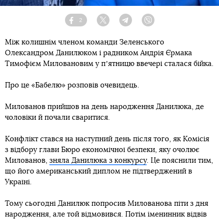
2
Facebook
Twitter
Telegram
Viber
Між колишнім членом команди Зеленського
Олександром Данилюком і радником Андрія Єрмака
Тимофієм Миловановим у пʼятницю ввечері сталася бійка.
Про це «Бабелю» розповів очевидець.
Милованов прийшов на день народження Данилюка, де
чоловіки й почали сваритися.
Конфлікт стався на наступний день після того, як Комісія
з відбору глави Бюро економічної безпеки, яку очолює
Милованов,
зняла Данилюка з конкурсу
. Це пояснили тим,
що його американський диплом не підтверджений в
Україні.
Тому сьогодні Данилюк попросив Милованова піти з дня
народження, але той відмовився. Потім іменинник відвів