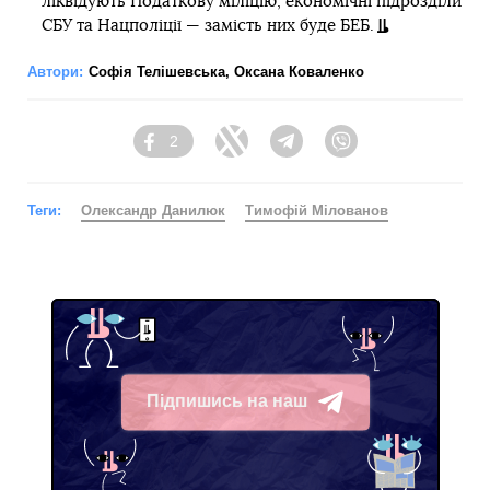
ліквідують Податкову міліцію, економічнi підрозділи
СБУ та Нацполіції — замість них буде БЕБ.
Автори:
Софія Телішевська
,
Оксана Коваленко
2
Facebook
Twitter
Telegram
Viber
Теги:
Олександр Данилюк
Тимофій Мілованов
Підпишись на наш
Telegram