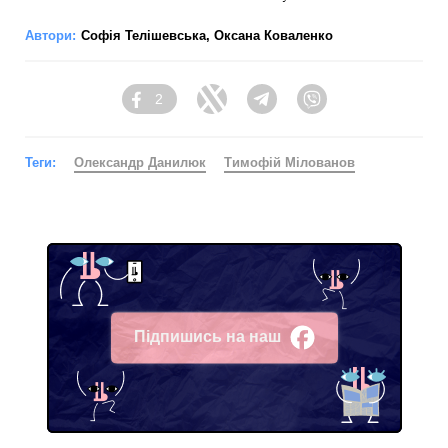
Автори:
Софія Телішевська
,
Оксана Коваленко
2
Facebook
Twitter
Telegram
Viber
Теги:
Олександр Данилюк
Тимофій Мілованов
Підпишись на наш
Facebook