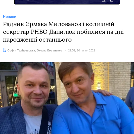
Новини
Радник Єрмака Милованов і колишній
секретар РНБО Данилюк побилися на дні
народженні останнього
Автори:
Софія Телішевська
,
Оксана Коваленко
Дата:
23:58, 30 липня 2021