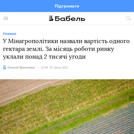
Підтримати
Facebook
Telegram
Twitter
Instagram
Меню
По
по
сай
Новини
У Мінагрополітики назвали вартість одного
гектара землі. За місяць роботи ринку
уклали понад 2 тисячі угоди
Автор:
Олексій Ярмоленко
Дата:
22:06, 30 липня 2021