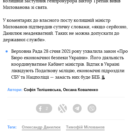
колишній заступник генпрокурора Віктор Трепак вивів
Милованова зі свята.
У коментарях до власного посту колишній міністр
Милованов підтвердив сутичку словами, «якщо серйозно,
Данилюк неадекватний. Таких не можна допускати до
державної служби».
Верховна Рада 28 січня 2021 року ухвалила закон «Про
Бюро економічної безпеки України». Його діяльність
координуватиме Кабінет міністрів. Відтак в Україні
ліквідують Податкову міліцію, економічнi підрозділи
СБУ та Нацполіції — замість них буде БЕБ.
Автори:
Софія Телішевська
,
Оксана Коваленко
2
Facebook
Twitter
Telegram
Viber
Теги:
Олександр Данилюк
Тимофій Мілованов