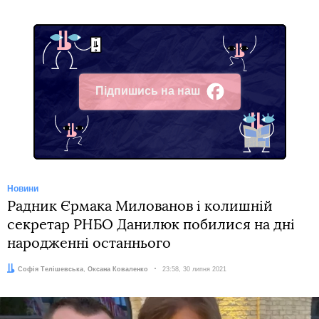
Підпишись на наш
Facebook
Новини
Радник Єрмака Милованов і колишній
секретар РНБО Данилюк побилися на дні
народженні останнього
Автори:
Софія Телішевська
,
Оксана Коваленко
Дата:
23:58, 30 липня 2021