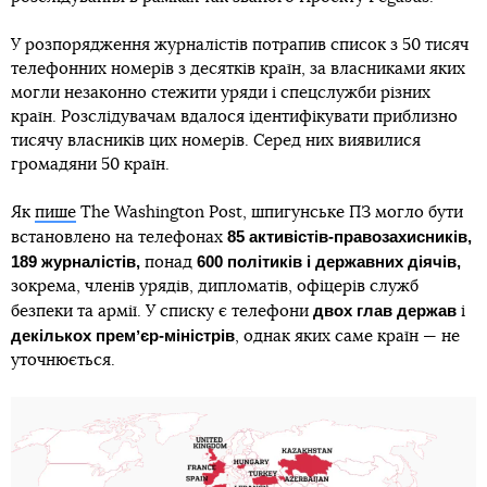
У розпорядження журналістів потрапив список з 50 тисяч
телефонних номерів з десятків країн, за власниками яких
могли незаконно стежити уряди і спецслужби різних
країн. Розслідувачам вдалося ідентифікувати приблизно
тисячу власників цих номерів. Серед них виявилися
громадяни 50 країн.
Як
пише
The Washington Post, шпигунське ПЗ могло бути
85 активістів-правозахисників,
встановлено на телефонах
189 журналістів,
600 політиків і державних діячів,
понад
зокрема, членів урядів, дипломатів, офіцерів служб
двох глав держав
безпеки та армії. У списку є телефони
і
декількох премʼєр-міністрів
, однак яких саме країн — не
уточнюється.