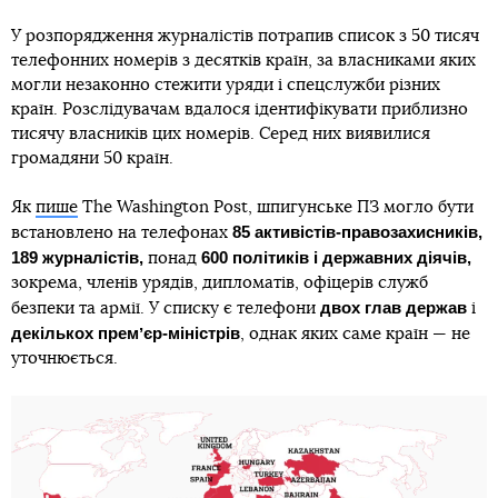
У розпорядження журналістів потрапив список з 50 тисяч
телефонних номерів з десятків країн, за власниками яких
могли незаконно стежити уряди і спецслужби різних
країн. Розслідувачам вдалося ідентифікувати приблизно
тисячу власників цих номерів. Серед них виявилися
громадяни 50 країн.
Як
пише
The Washington Post, шпигунське ПЗ могло бути
85 активістів-правозахисників,
встановлено на телефонах
189 журналістів,
600 політиків і державних діячів,
понад
зокрема, членів урядів, дипломатів, офіцерів служб
двох глав держав
безпеки та армії. У списку є телефони
і
декількох премʼєр-міністрів
, однак яких саме країн — не
уточнюється.