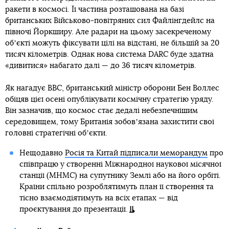
ракети в космосі. Її частина розташована на базі
британських Військово-повітряних сил Файлінгдейлс на
півночі Йоркширу. Але радари на цьому засекреченому
обʼєкті можуть фіксувати цілі на відстані, не більшій за 20
тисяч кілометрів. Однак нова система DARC буде здатна
«дивитися» набагато далі — до 36 тисяч кілометрів.
Як нагадує ВВС, британський міністр оборони Бен Воллес
обіцяв цієї осені опублікувати космічну стратегію уряду.
Він зазначив, що космос стає дедалі небезпечнішим
середовищем, тому Британія зобовʼязана захистити свої
головні стратегічні обʼєкти.
Нещодавно
Росія та Китай підписали меморандум
про
співпрацю у створенні Міжнародної наукової місячної
станції (МНМС) на супутнику Землі або на його орбіті.
Країни спільно розроблятимуть план її створення та
тісно взаємодіятимуть на всіх етапах — від
проєктування до презентації.