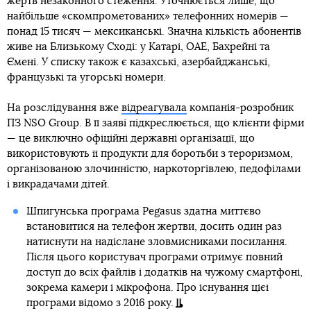
жертв незаконного стеження. Уточнюється лише, що
найбільше «скомпрометованих» телефонних номерів —
понад 15 тисяч — мексиканські. Значна кількість абонентів
живе на Близькому Сході: у Катарі, ОАЕ, Бахрейні та
Ємені. У списку також є казахські, азербайджанські,
французькі та угорські номери.
На розслідування вже
відреагувала
компанія-розробник
ПЗ NSO Group. В її заяві підкреслюється, що клієнти фірми
— це виключно офіційні державні організації, що
використовують її продукти для боротьби з тероризмом,
організованою злочинністю, наркоторгівлею, педофілами
і викрадачами дітей.
Шпигунська програма Pegasus здатна миттєво
встановитися на телефон жертви, досить один раз
натиснути на надіслане зловмисниками посилання.
Після цього користувач програми отримує повний
доступ до всіх файлів і додатків на чужому смартфоні,
зокрема камери і мікрофона. Про існування цієї
програми відомо з 2016 року.