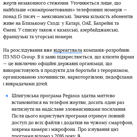
жертв незаконного стеження. Уточнюється лише, що
найбільше «скомпрометованих» телефонних номерів —
понад 15 тисяч — мексиканські. Значна кількість абонентів
живе на Близькому Сході: у Катарі, ОАЕ, Бахрейні та
Ємені. У списку також є казахські, азербайджанські,
французькі та угорські номери.
На розслідування вже
відреагувала
компанія-розробник
ПЗ NSO Group. В її заяві підкреслюється, що клієнти фірми
— це виключно офіційні державні організації, що
використовують її продукти для боротьби з тероризмом,
організованою злочинністю, наркоторгівлею, педофілами
і викрадачами дітей.
Шпигунська програма Pegasus здатна миттєво
встановитися на телефон жертви, досить один раз
натиснути на надіслане зловмисниками посилання.
Після цього користувач програми отримує повний
доступ до всіх файлів і додатків на чужому смартфоні,
зокрема камери і мікрофона. Про існування цієї
програми відомо з 2016 року.