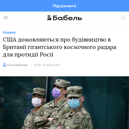
Підтримати
Facebook
Telegram
Twitter
Instagram
Меню
По
по
сай
Новини
США домовляються про будівництво в
Британії гігантського космічного радара
для протидії Росії
Автор:
Костя Войтенко
Дата:
19:09, 18 липня 2021