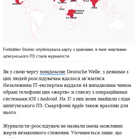
Forbidden Stories опублікувала карту з країнами, в яких жертвами
шпигунського ПЗ стали журналісти.
Як у свою чергу
повідомляє
Deutsche Welle, з деякими з
цих людей розслідувачам вдалося звʼязатися.
Незалежним IT-експертам віддали 44 випадковим чином
обрані телефони цих «жертв» зі списку з операційними
системами iOS і Android. На 37 з них вони знайшли сліди
шпигунського ПЗ. Смартфони Apple також вразливі для
нього.
Журналісти-розслідувачі не назвали імена можливих
жертв незаконного стеження. Уточнюється лише, що