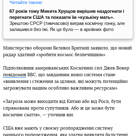
Читайте також:
67 років тому Микита Хрущов вирішив наздогнати і
перегнати США та показати їм «кузькіну мать».
Зрештою СРСР (тимчасово) виграв космічну гонку, але
залишився без їжі. Як це було — в архівних фото
Міністерство оборони Великої Британії заявило, що новий
радар здатний «зробити космос безпечнішим».
Підполковник американських Космічних сил Джек Вокер
повідомив
ВВС, що завданням нової системи стане
«виявлення і стеження за цілями, які можуть потенційно
загрожувати нашим особливо важливим ресурсам».
«Загроза може виходити від Китаю або від Росії, бути
спрямована проти супутників. Або ж це може бути
космічне сміття», — уточнив він.
США вже мають у своєму розпорядженні систему
раннього попередження, яка здатна виявляти балістичні