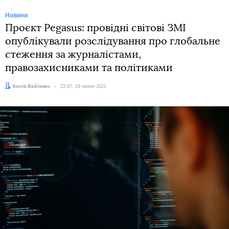
Новини
Проєкт Pegasus: провідні світові ЗМІ
опублікували розслідування про глобальне
стеження за журналістами,
правозахисниками та політиками
Автор:
Костя Войтенко
Дата:
22:07, 18 липня 2021