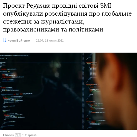
Проєкт Pegasus: провідні світові ЗМІ
опублікували розслідування про глобальне
стеження за журналістами,
правозахисниками та політиками
Автор:
Костя Войтенко
Дата:
22:07, 18 липня 2021
Charles 🇵🇭 / Unsplash