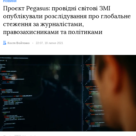
Новини
Проєкт Pegasus: провідні світові ЗМІ
опублікували розслідування про глобальне
стеження за журналістами,
правозахисниками та політиками
Автор:
Костя Войтенко
Дата:
22:07, 18 липня 2021