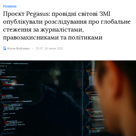
Новини
Проєкт Pegasus: провідні світові ЗМІ
опублікували розслідування про глобальне
стеження за журналістами,
правозахисниками та політиками
Автор:
Костя Войтенко
Дата:
22:07, 18 липня 2021