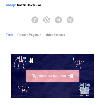
Автор:
Костя Войтенко
Facebook
Twitter
Telegram
Viber
Теги:
Проєкт Pegasus
кібербезпека
Підпишись на наш
Telegram