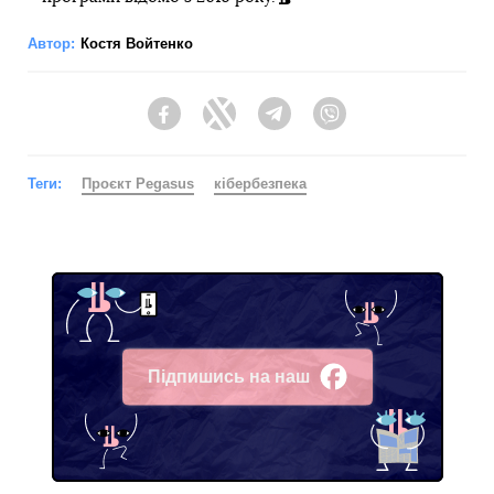
Автор:
Костя Войтенко
Facebook
Twitter
Telegram
Viber
Теги:
Проєкт Pegasus
кібербезпека
Підпишись на наш
Facebook