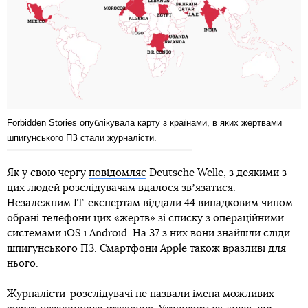
Forbidden Stories опублікувала карту з країнами, в яких жертвами
шпигунського ПЗ стали журналісти.
Як у свою чергу
повідомляє
Deutsche Welle, з деякими з
цих людей розслідувачам вдалося звʼязатися.
Незалежним IT-експертам віддали 44 випадковим чином
обрані телефони цих «жертв» зі списку з операційними
системами iOS і Android. На 37 з них вони знайшли сліди
шпигунського ПЗ. Смартфони Apple також вразливі для
нього.
Журналісти-розслідувачі не назвали імена можливих