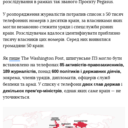
розслідування в рамках так званого Проєкту Pegasus.
У розпорядження журналістів потрапив список з 50 тисяч
телефонних номерів з десятків країн, за власниками яких
могли незаконно стежити уряди і спецслужби різних
країн. Розслідувачам вдалося ідентифікувати приблизно
тисячу власників цих номерів. Серед них виявилися
громадяни 50 країн.
Як
пише
The Washington Post, шпигунське ПЗ могло бути
85 активістів-правозахисників,
встановлено на телефонах
189 журналістів,
600 політиків і державних діячів,
понад
зокрема, членів урядів, дипломатів, офіцерів служб
двох глав держав
безпеки та армії. У списку є телефони
і
декількох премʼєр-міністрів
, однак яких саме країн — не
уточнюється.