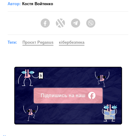
Автор:
Костя Войтенко
Facebook
Twitter
Telegram
Viber
Теги:
Проєкт Pegasus
кібербезпека
Підпишись на наш
Facebook