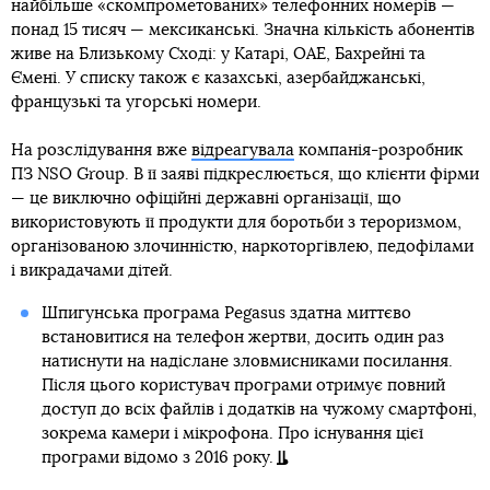
найбільше «скомпрометованих» телефонних номерів —
понад 15 тисяч — мексиканські. Значна кількість абонентів
живе на Близькому Сході: у Катарі, ОАЕ, Бахрейні та
Ємені. У списку також є казахські, азербайджанські,
французькі та угорські номери.
На розслідування вже
відреагувала
компанія-розробник
ПЗ NSO Group. В її заяві підкреслюється, що клієнти фірми
— це виключно офіційні державні організації, що
використовують її продукти для боротьби з тероризмом,
організованою злочинністю, наркоторгівлею, педофілами
і викрадачами дітей.
Шпигунська програма Pegasus здатна миттєво
встановитися на телефон жертви, досить один раз
натиснути на надіслане зловмисниками посилання.
Після цього користувач програми отримує повний
доступ до всіх файлів і додатків на чужому смартфоні,
зокрема камери і мікрофона. Про існування цієї
програми відомо з 2016 року.