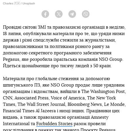
Charles 🇵🇭 / Unsplash
Facebook
Twitter
Telegram
Viber
Провідні світові ЗМІ та правозахисні організації в неділю,
18 липня, опублікували матеріали про те, що уряди низки
держав і різні спецслужби стежили за журналістами,
правозахисниками та політиками різного рангу за
допомогою секретного програмного забезпечення
Pegasus, яке розробила ізраїльська компанія NSO Group.
Йдеться щонайменше про тисячу людей з 50 країн.
Матеріали про глобальне стеження за допомогою
шпигунського ПЗ, яке NSO Group продає лише урядовим
організаціям і відомствам, вийшли в The Washington Post,
CNN, Associated Press, Voice of America, The New York
Times, The Wall Street Journal, Bloomberg News, Le Monde,
Financial Times Al Jazeera і низці інших. Працівники цих
видань, а також правозахисні організації Amnesty
International та
Forbidden Stories
разом провели
розслідування в рамках так званого Проєкту Pegasus.