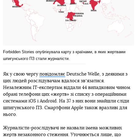
Forbidden Stories опублікувала карту з країнами, в яких жертвами
шпигунського ПЗ стали журналісти.
Як у свою чергу
повідомляє
Deutsche Welle, з деякими з
цих людей розслідувачам вдалося звʼязатися.
Незалежним IT-експертам віддали 44 випадковим чином
обрані телефони цих «жертв» зі списку з операційними
системами iOS і Android. На 37 з них вони знайшли сліди
шпигунського ПЗ. Смартфони Apple також вразливі для
нього.
Журналісти-розслідувачі не назвали імена можливих
жертв незаконного стеження. Уточнюється лише, що