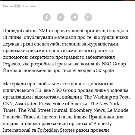
Charles 🇵🇭 / Unsplash
Facebook
Twitter
Telegram
Viber
Провідні світові ЗМІ та правозахисні організації в неділю,
18 липня, опублікували матеріали про те, що уряди низки
держав і різні спецслужби стежили за журналістами,
правозахисниками та політиками різного рангу за
допомогою секретного програмного забезпечення
Pegasus, яке розробила ізраїльська компанія NSO Group.
Йдеться щонайменше про тисячу людей з 50 країн.
Матеріали про глобальне стеження за допомогою
шпигунського ПЗ, яке NSO Group продає лише урядовим
організаціям і відомствам, вийшли в The Washington Post,
CNN, Associated Press, Voice of America, The New York
Times, The Wall Street Journal, Bloomberg News, Le Monde,
Financial Times Al Jazeera і низці інших. Працівники цих
видань, а також правозахисні організації Amnesty
International та
Forbidden Stories
разом провели