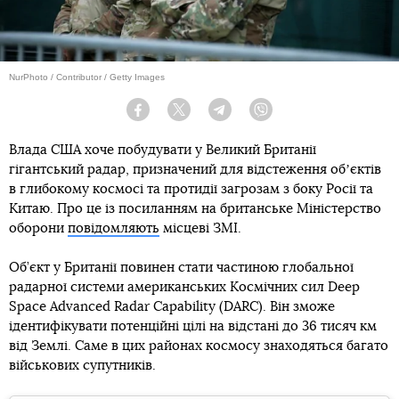
NurPhoto / Contributor / Getty Images
Facebook
Twitter
Telegram
Viber
Влада США хоче побудувати у Великий Британії
гігантський радар, призначений для відстеження обʼєктів
в глибокому космосі та протидії загрозам з боку Росії та
Китаю. Про це із посиланням на британське Міністерство
оборони
повідомляють
місцеві ЗМІ.
Об’єкт у Британії повинен стати частиною глобальної
радарної системи американських Космічних сил Deep
Space Advanced Radar Capability (DARC). Він зможе
ідентифікувати потенційні цілі на відстані до 36 тисяч км
від Землі. Саме в цих районах космосу знаходяться багато
військових супутників.