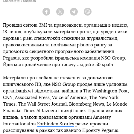
Charles 🇵🇭 / Unsplash
Facebook
Twitter
Telegram
Viber
Провідні світові ЗМІ та правозахисні організації в неділю,
18 липня, опублікували матеріали про те, що уряди низки
держав і різні спецслужби стежили за журналістами,
правозахисниками та політиками різного рангу за
допомогою секретного програмного забезпечення
Pegasus, яке розробила ізраїльська компанія NSO Group.
Йдеться щонайменше про тисячу людей з 50 країн.
Матеріали про глобальне стеження за допомогою
шпигунського ПЗ, яке NSO Group продає лише урядовим
організаціям і відомствам, вийшли в The Washington Post,
CNN, Associated Press, Voice of America, The New York
Times, The Wall Street Journal, Bloomberg News, Le Monde,
Financial Times Al Jazeera і низці інших. Працівники цих
видань, а також правозахисні організації Amnesty
International та
Forbidden Stories
разом провели
розслідування в рамках так званого Проєкту Pegasus.