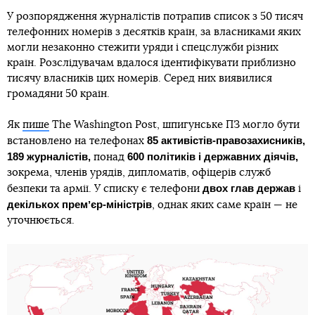
У розпорядження журналістів потрапив список з 50 тисяч
телефонних номерів з десятків країн, за власниками яких
могли незаконно стежити уряди і спецслужби різних
країн. Розслідувачам вдалося ідентифікувати приблизно
тисячу власників цих номерів. Серед них виявилися
громадяни 50 країн.
Як
пише
The Washington Post, шпигунське ПЗ могло бути
85 активістів-правозахисників,
встановлено на телефонах
189 журналістів,
600 політиків і державних діячів,
понад
зокрема, членів урядів, дипломатів, офіцерів служб
двох глав держав
безпеки та армії. У списку є телефони
і
декількох премʼєр-міністрів
, однак яких саме країн — не
уточнюється.