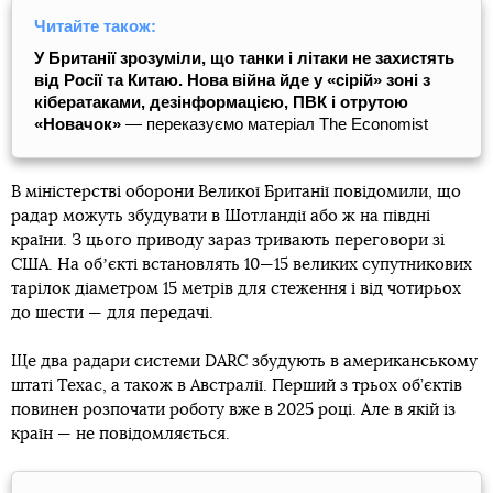
Читайте також:
У Британії зрозуміли, що танки і літаки не захистять
від Росії та Китаю. Нова війна йде у «сірій» зоні з
кібератаками, дезінформацією, ПВК і отрутою
«Новачок»
— переказуємо матеріал The Economist
В міністерстві оборони Великої Британії повідомили, що
радар можуть збудувати в Шотландії або ж на півдні
країни. З цього приводу зараз тривають переговори зі
США. На обʼєкті встановлять 10—15 великих супутникових
тарілок діаметром 15 метрів для стеження і від чотирьох
до шести — для передачі.
Ще два радари системи DARC збудують в американському
штаті Техас, а також в Австралії. Перший з трьох об’єктів
повинен розпочати роботу вже в 2025 році. Але в якій із
країн — не повідомляється.