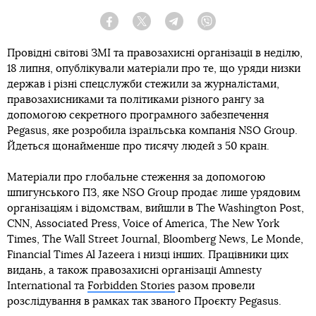
Facebook
Twitter
Telegram
Viber
Провідні світові ЗМІ та правозахисні організації в неділю,
18 липня, опублікували матеріали про те, що уряди низки
держав і різні спецслужби стежили за журналістами,
правозахисниками та політиками різного рангу за
допомогою секретного програмного забезпечення
Pegasus, яке розробила ізраїльська компанія NSO Group.
Йдеться щонайменше про тисячу людей з 50 країн.
Матеріали про глобальне стеження за допомогою
шпигунського ПЗ, яке NSO Group продає лише урядовим
організаціям і відомствам, вийшли в The Washington Post,
CNN, Associated Press, Voice of America, The New York
Times, The Wall Street Journal, Bloomberg News, Le Monde,
Financial Times Al Jazeera і низці інших. Працівники цих
видань, а також правозахисні організації Amnesty
International та
Forbidden Stories
разом провели
розслідування в рамках так званого Проєкту Pegasus.