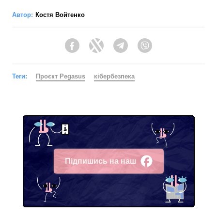
Автор:
Костя Войтенко
Facebook
Twitter
Telegram
Viber
Теги:
Проєкт Pegasus
кібербезпека
Підпишись на наш
Facebook