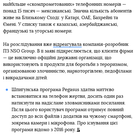
найбільше «скомпрометованих» телефонних номерів —
понад 15 тисяч — мексиканські. Значна кількість абонентів
живе на Близькому Сході: у Катарі, ОАЕ, Бахрейні та
Ємені. У списку також є казахські, азербайджанські,
французькі та угорські номери.
На розслідування вже
відреагувала
компанія-розробник
ПЗ NSO Group. В її заяві підкреслюється, що клієнти фірми
— це виключно офіційні державні організації, що
використовують її продукти для боротьби з тероризмом,
організованою злочинністю, наркоторгівлею, педофілами
і викрадачами дітей.
Шпигунська програма Pegasus здатна миттєво
встановитися на телефон жертви, досить один раз
натиснути на надіслане зловмисниками посилання.
Після цього користувач програми отримує повний
доступ до всіх файлів і додатків на чужому смартфоні,
зокрема камери і мікрофона. Про існування цієї
програми відомо з 2016 року.