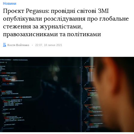
Новини
Проєкт Pegasus: провідні світові ЗМІ
опублікували розслідування про глобальне
стеження за журналістами,
правозахисниками та політиками
Автор:
Костя Войтенко
Дата:
22:07, 18 липня 2021