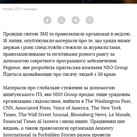
Charles 🇵🇭 / Unsplash
Facebook
Twitter
Telegram
Viber
Провідні світові ЗМІ та правозахисні організації в неділю,
18 липня, опублікували матеріали про те, що уряди низки
держав і різні спецслужби стежили за журналістами,
правозахисниками та політиками різного рангу за
допомогою секретного програмного забезпечення
Pegasus, яке розробила ізраїльська компанія NSO Group.
Йдеться щонайменше про тисячу людей з 50 країн.
Матеріали про глобальне стеження за допомогою
шпигунського ПЗ, яке NSO Group продає лише урядовим
організаціям і відомствам, вийшли в The Washington Post,
CNN, Associated Press, Voice of America, The New York
Times, The Wall Street Journal, Bloomberg News, Le Monde,
Financial Times Al Jazeera і низці інших. Працівники цих
видань, а також правозахисні організації Amnesty
International та
Forbidden Stories
разом провели