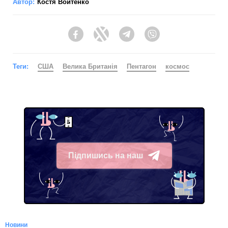
Автор:
Костя Войтенко
Facebook
Twitter
Telegram
Viber
Теги:
США
Велика Британія
Пентагон
космос
Підпишись на наш
Telegram
Новини