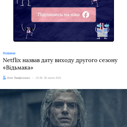
Підпишись на наш
Facebook
Новини
Netflix назвав дату виходу другого сезону
«Відьмака»
Автор:
Олег Панфілович
Дата:
23:38, 09 липня 2021