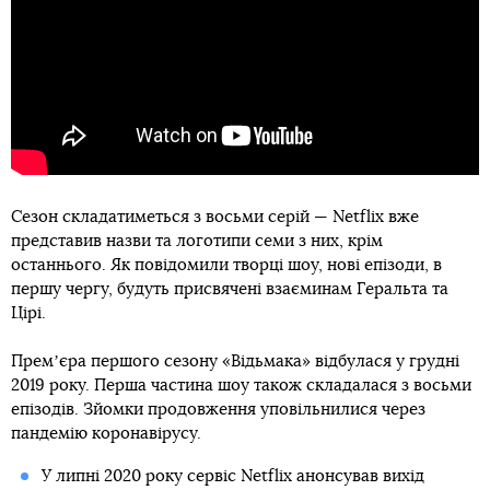
Сезон складатиметься з восьми серій — Netflix вже
представив назви та логотипи семи з них, крім
останнього. Як повідомили творці шоу, нові епізоди, в
першу чергу, будуть присвячені взаєминам Геральта та
Цірі.
Премʼєра першого сезону «Відьмака» відбулася у грудні
2019 року. Перша частина шоу також складалася з восьми
епізодів. Зйомки продовження уповільнилися через
пандемію коронавірусу.
У липні 2020 року сервіс Netflix анонсував вихід