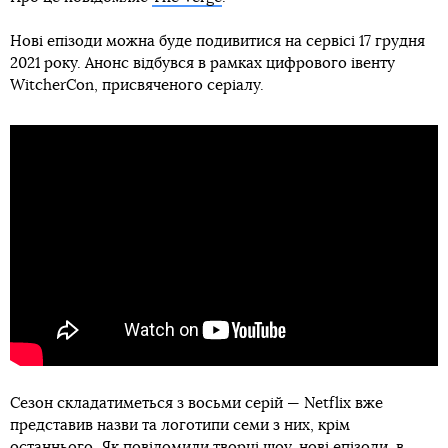
Нові епізоди можна буде подивитися на сервісі 17 грудня
2021 року. Анонс відбувся в рамках цифрового івенту
WitcherCon, присвяченого серіалу.
Сезон складатиметься з восьми серій — Netflix вже
представив назви та логотипи семи з них, крім
останнього. Як повідомили творці шоу, нові епізоди, в