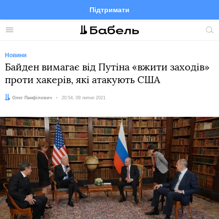
Підтримати
Facebook
Telegram
Twitter
Instagram
Меню
По
по
сай
Новини
Байден вимагає від Путіна «вжити заходів»
проти хакерів, які атакують США
Автор:
Олег Панфілович
Дата:
20:54, 09 липня 2021