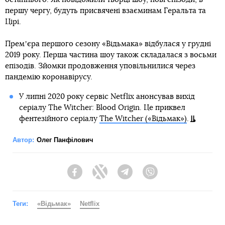
першу чергу, будуть присвячені взаєминам Геральта та
Цірі.
Премʼєра першого сезону «Відьмака» відбулася у грудні
2019 року. Перша частина шоу також складалася з восьми
епізодів. Зйомки продовження уповільнилися через
пандемію коронавірусу.
У липні 2020 року сервіс Netflix анонсував вихід
серіалу The Witcher: Blood Origin. Це приквел
фентезійного серіалу
The Witcher («Відьмак»)
.
Автор:
Олег Панфілович
Facebook
Twitter
Telegram
Viber
Теги:
«Відьмак»
Netflix