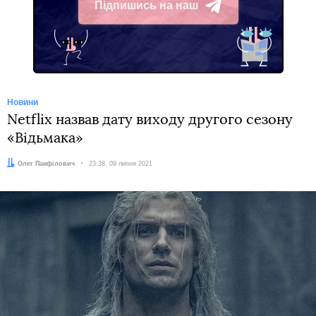
Підпишись на наш
Telegram
Новини
Netflix назвав дату виходу другого сезону
«Відьмака»
Автор:
Олег Панфілович
Дата:
23:38, 09 липня 2021