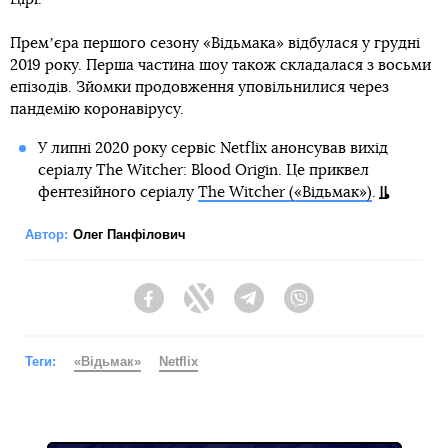
Премʼєра першого сезону «Відьмака» відбулася у грудні
2019 року. Перша частина шоу також складалася з восьми
епізодів. Зйомки продовження уповільнилися через
пандемію коронавірусу.
У липні 2020 року сервіс Netflix анонсував вихід
серіалу The Witcher: Blood Origin. Це приквел
фентезійного серіалу
The Witcher («Відьмак»)
.
Автор:
Олег Панфілович
Facebook
Twitter
Telegram
Viber
Теги:
«Відьмак»
Netflix