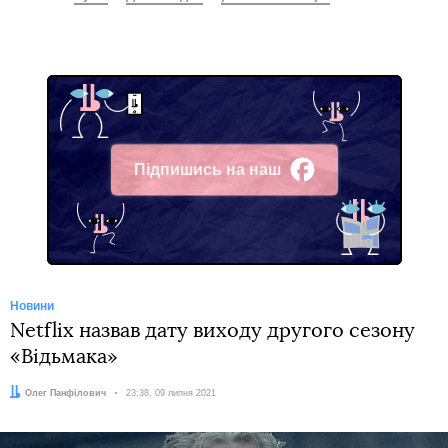
Підпишись на наш
Facebook
Новини
Netflix назвав дату виходу другого сезону
«Відьмака»
Автор:
Олег Панфілович
Дата:
23:38, 09 липня 2021