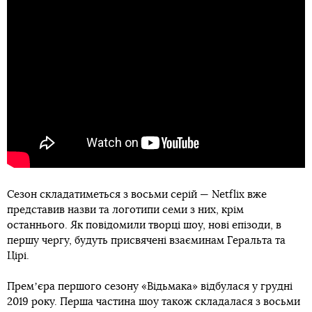
Сезон складатиметься з восьми серій — Netflix вже
представив назви та логотипи семи з них, крім
останнього. Як повідомили творці шоу, нові епізоди, в
першу чергу, будуть присвячені взаєминам Геральта та
Цірі.
Премʼєра першого сезону «Відьмака» відбулася у грудні
2019 року. Перша частина шоу також складалася з восьми