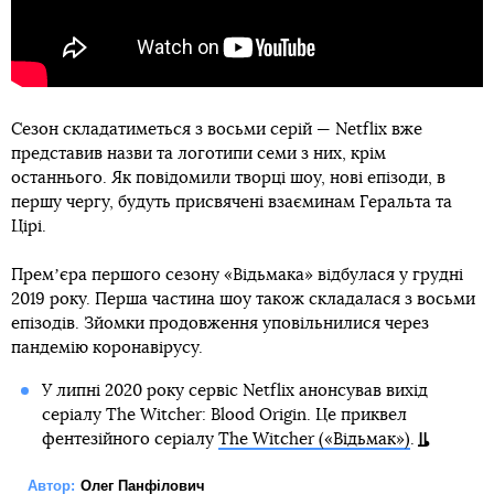
Сезон складатиметься з восьми серій — Netflix вже
представив назви та логотипи семи з них, крім
останнього. Як повідомили творці шоу, нові епізоди, в
першу чергу, будуть присвячені взаєминам Геральта та
Цірі.
Премʼєра першого сезону «Відьмака» відбулася у грудні
2019 року. Перша частина шоу також складалася з восьми
епізодів. Зйомки продовження уповільнилися через
пандемію коронавірусу.
У липні 2020 року сервіс Netflix анонсував вихід
серіалу The Witcher: Blood Origin. Це приквел
фентезійного серіалу
The Witcher («Відьмак»)
.
Автор:
Олег Панфілович