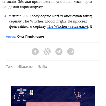
епізодів. Зйомки продовження уповільнилися через
пандемію коронавірусу.
У липні 2020 року сервіс Netflix анонсував вихід
серіалу The Witcher: Blood Origin. Це приквел
фентезійного серіалу
The Witcher («Відьмак»)
.
Автор:
Олег Панфілович
Facebook
Twitter
Telegram
Viber
Теги:
«Відьмак»
Netflix