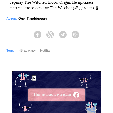
серіалу The Witcher: Blood Origin. Це приквел
фентезійного серіалу
The Witcher («Відьмак»)
.
Автор:
Олег Панфілович
Facebook
Twitter
Telegram
Viber
Теги:
«Відьмак»
Netflix
Підпишись на наш
Facebook