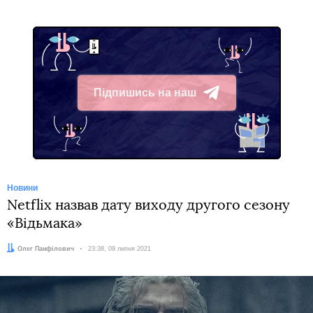
Підпишись на наш
Telegram
Новини
Netflix назвав дату виходу другого сезону
«Відьмака»
Автор:
Олег Панфілович
Дата:
23:38, 09 липня 2021