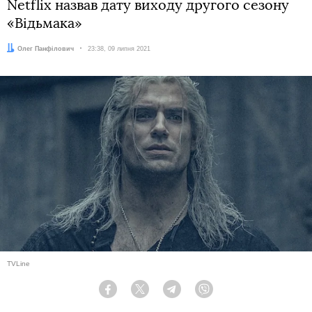
Netflix назвав дату виходу другого сезону
«Відьмака»
Автор:
Олег Панфілович
Дата:
23:38, 09 липня 2021
TVLine
Facebook
Twitter
Telegram
Viber