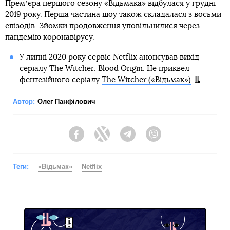
Премʼєра першого сезону «Відьмака» відбулася у грудні
2019 року. Перша частина шоу також складалася з восьми
епізодів. Зйомки продовження уповільнилися через
пандемію коронавірусу.
У липні 2020 року сервіс Netflix анонсував вихід
серіалу The Witcher: Blood Origin. Це приквел
фентезійного серіалу
The Witcher («Відьмак»)
.
Автор:
Олег Панфілович
Facebook
Twitter
Telegram
Viber
Теги:
«Відьмак»
Netflix