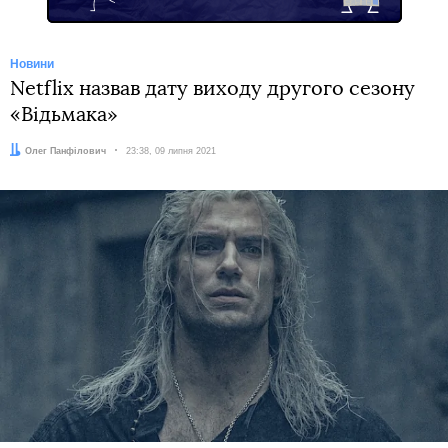
Новини
Netflix назвав дату виходу другого сезону
«Відьмака»
Автор:
Олег Панфілович
Дата:
23:38, 09 липня 2021