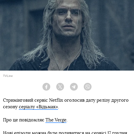
TVLine
Facebook
Twitter
Telegram
Viber
Стримінговий сервіс Netflix оголосив дату релізу другого
сезону
серіалу «Відьмак»
.
Про це повідомляє
The Verge
.
Нові епізоди можна буде подивитися на сервісі 17 грудня