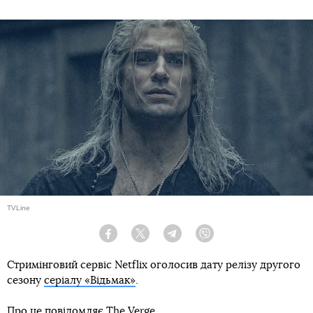
TVLine
Facebook
Twitter
Telegram
Viber
Стримінговий сервіс Netflix оголосив дату релізу другого
сезону
серіалу «Відьмак»
.
Про це повідомляє
The Verge
.