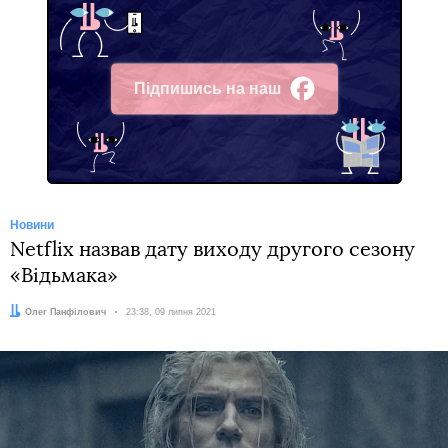
Підпишись на наш
Facebook
Новини
Netflix назвав дату виходу другого сезону
«Відьмака»
Автор:
Олег Панфілович
Дата:
23:38, 09 липня 2021