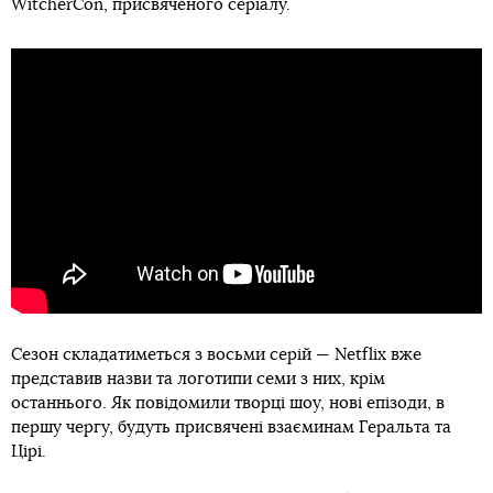
WitcherCon, присвяченого серіалу.
Сезон складатиметься з восьми серій — Netflix вже
представив назви та логотипи семи з них, крім
останнього. Як повідомили творці шоу, нові епізоди, в
першу чергу, будуть присвячені взаєминам Геральта та
Цірі.