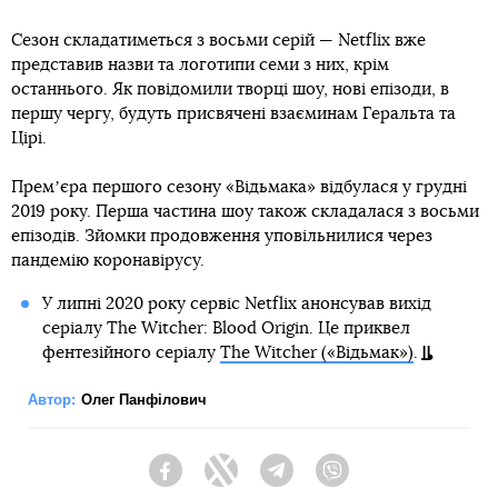
Сезон складатиметься з восьми серій — Netflix вже
представив назви та логотипи семи з них, крім
останнього. Як повідомили творці шоу, нові епізоди, в
першу чергу, будуть присвячені взаєминам Геральта та
Цірі.
Премʼєра першого сезону «Відьмака» відбулася у грудні
2019 року. Перша частина шоу також складалася з восьми
епізодів. Зйомки продовження уповільнилися через
пандемію коронавірусу.
У липні 2020 року сервіс Netflix анонсував вихід
серіалу The Witcher: Blood Origin. Це приквел
фентезійного серіалу
The Witcher («Відьмак»)
.
Автор:
Олег Панфілович
Facebook
Twitter
Telegram
Viber