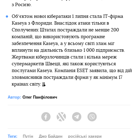
з Росією.
Обʼєктом нової кібератаки 1 липня стала IT-фірма
Kaseya з Флориди. Внаслідок атаки тільки в
Сполучених Штатах постраждали не менше 200
компаній, що використовують програмне
забезпечення Kaseya, а у всьому світі злам міг
вплинути на діяльність близько 1 000 підприємств.
Жертвами кіберзлочинців стали і кілька мереж
супермаркетів Швеції, які також користуються
послугами Kaseya. Компанія ESET заявила, що від дій
зловмисників постраждали фірми у як мінімум 17
країнах світу.
Автор:
Олег Панфілович
Facebook
Twitter
Telegram
Viber
Теги:
Путін
Джо Байден
російські хакери