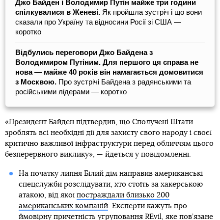
Джо Байден і Володимир Путін майже три години
спілкувалися в Женеві.
Як пройшла зустріч і що вони
сказали про Україну та відносини Росії зі США —
коротко
Відбулись переговори Джо Байдена з
Володимиром Путіним. Для першого ця справа не
нова — майже 40 років він намагається домовитися
з Москвою.
Про зустрічі Байдена з радянськими та
російськими лідерами — коротко
«Президент Байден підтвердив, що Сполучені Штати
зроблять всі необхідні дії для захисту свого народу і своєї
критично важливої інфраструктури перед обличчям цього
безперервного виклику», — йдеться у повідомленні.
На початку липня Білий дім направив американські
спецслужби розслідувати, хто стоїть за хакерською
атакою, від якої
постраждали близько 200
американських компаній
. Експерти кажуть про
ймовірну причетність угруповання REvil, яке пов’язане