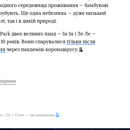
родного середовища проживання — бамбукові
ирубують. Ще одна небезпека — дуже низький
і, так і в дикій природі.
Park двох великих панд — Ін Ін і Ле Ле —
10 років. Вони спарувалися
тільки після
тин
через пандемію коронавірусу.
варини
іть
Ctrl
+
Enter
— ми виправимо