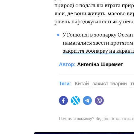
природі є подальша втрата при
ліси, де вони живуть, масово в
рівень народжуваності як у невол
У Гонконзі в зоопарку Ocean 
намагалися звести протягом 
закриття зоопарку на каран
Автор:
Ангеліна Шеремет
Теги:
Китай
захист тварин
т
Facebook
Twitter
Telegram
Viber
Помітили помилку? Виділіть її та натисн