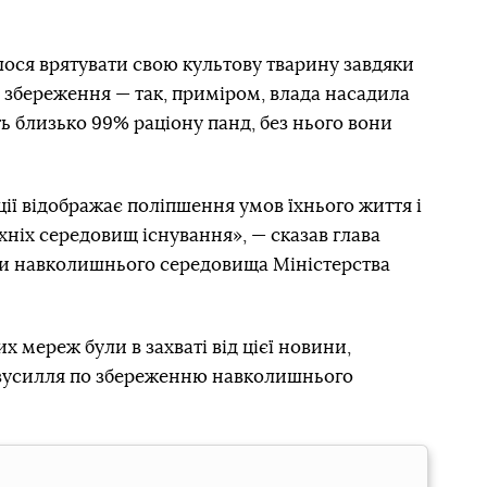
ося врятувати свою культову тварину завдяки
збереження — так, приміром, влада насадила
ть близько 99% раціону панд, без нього вони
ї відображає поліпшення умов їхнього життя і
ніх середовищ існування», — сказав глава
ни навколишнього середовища Міністерства
х мереж були в захваті від цієї новини,
о зусилля по збереженню навколишнього