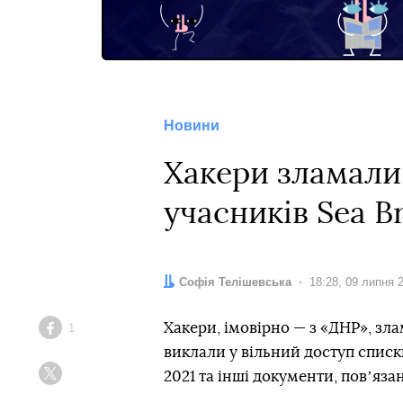
Новини
Хакери зламали 
учасників Sea B
Автор:
Софія Телішевська
Дата:
18:28, 09 липня 
Хакери, імовірно — з «ДНР», зл
1
Facebook
виклали у вільний доступ списк
2021 та інші документи, повʼяза
Twitter