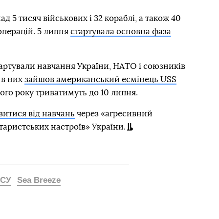
д 5 тисяч військових і 32 кораблі, а також 40
 операцій. 5 липня
стартувала основна фаза
артували навчання України, НАТО і союзників
і в них
зайшов американський есмінець USS
ього року триватимуть до 10 липня.
витися від навчань
через «агресивний
ітаристських настроїв» України.
ЗСУ
Sea Breeze