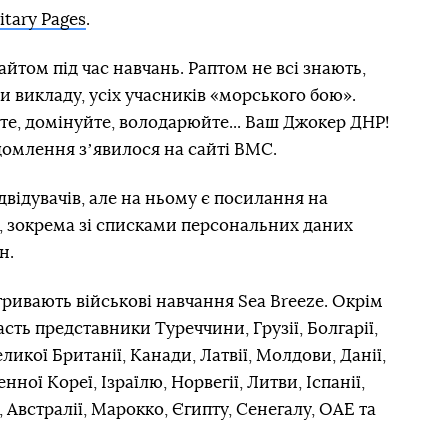
itary Pages
.
йтом під час навчань. Раптом не всі знають,
ки викладу, усіх учасників «морського бою».
те, домінуйте, володарюйте... Ваш Джокер ДНР!
ідомлення зʼявилося на сайті ВМС.
двідувачів, але на ньому є посилання на
 зокрема зі списками персональних даних
н.
ривають військові навчання Sea Breeze. Окрім
асть представники Туреччини, Грузії, Болгарії,
 Великої Британії, Канади, Латвії, Молдови, Данії,
нної Кореї, Ізраїлю, Норвегії, Литви, Іспанії,
ї, Австралії, Марокко, Єгипту, Сенегалу, ОАЕ та