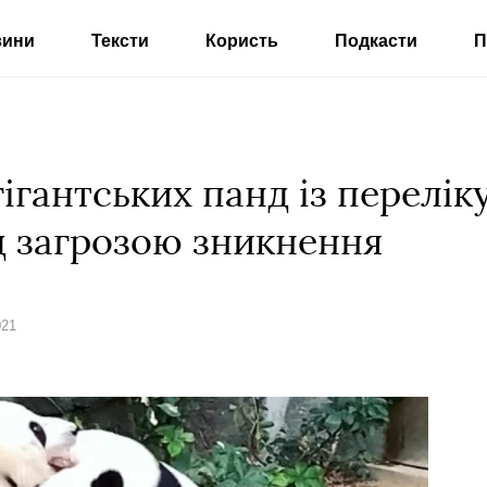
вини
Тексти
Користь
Подкасти
П
ігантських панд із переліку
д загрозою зникнення
021