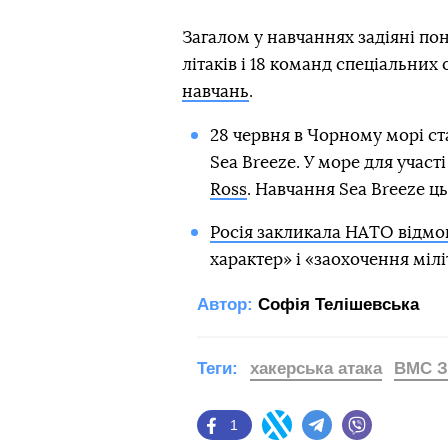
Загалом у навчаннях задіяні пона
літаків і 18 команд спеціальних
навчань
.
28 червня в Чорному морі ст
Sea Breeze. У море для участ
Ross
. Навчання Sea Breeze ц
Росія закликала НАТО відмо
характер» і «заохочення міл
Автор:
Софія Телішевська
Теги:
хакерська атака
ВМС 
1
Facebook
Twitter
Telegram
Viber