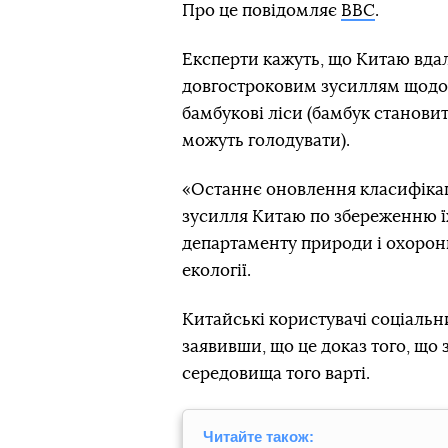
Про це повідомляє
BBC
.
Експерти кажуть, що Китаю вдал
довгостроковим зусиллям щодо 
бамбукові ліси (бамбук станови
можуть голодувати).
«Останнє оновлення класифікаці
зусилля Китаю по збереженню їх
департаменту природи і охоро
екології.
Китайські користувачі соціальни
заявивши, що це доказ того, щ
середовища того варті.
Читайте також: