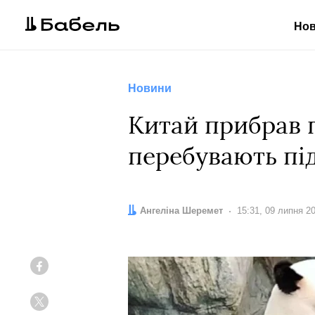
Но
Новини
Китай прибрав г
перебувають пі
Автор:
Ангеліна Шеремет
Дата:
15:31, 09 липня 2
Facebook
Twitter