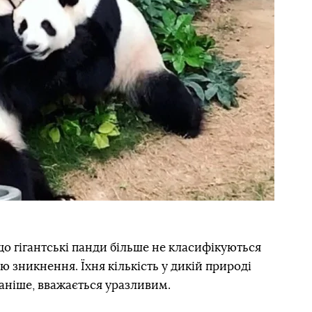
о гігантські панди більше не класифікуються
ою зникнення. Їхня кількість у дикій природі
 раніше, вважається уразливим.