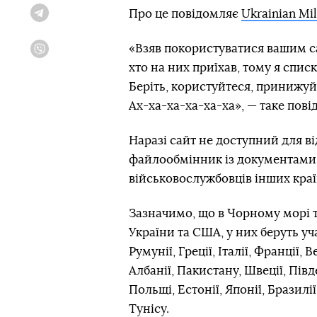
Про це повідомляє
Ukrainian Mil
Telegram
«Взяв покористуватися вашим са
Viber
хто на них приїхав, тому я спис
Беріть, користуйтеся, принижуй
Ах-ха-ха-ха-ха-ха», — таке пов
Наразі сайт не доступний для ві
файлообмінник із документами,
військовослужбовців інших краї
Зазначимо, що в Чорному морі т
України та США, у них беруть уч
Румунії, Греції, Італії, Франції,
Албанії, Пакистану, Швеції, Півде
Польщі, Естонії, Японії, Бразилі
Тунісу.