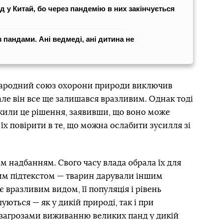
 у Китай, бо через пандемію в них закінчується
з пандами. Ані ведмеді, ані дитина не
жнародний союз охорони природи виключив
але він все ще залишався вразливим. Однак тоді
ржили це рішення, заявивши, що воно може
їх повірити в те, що можна ослабити зусилля зі
 надбанням. Свого часу влада обрала їх для
им підтекстом — тварин дарували іншим
 вразливим видом, її популяція і рівень
ються — як у дикій природі, так і при
 загрозами виживанню великих панд у дикій