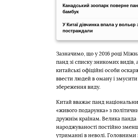
Канадський зоопарк поверне панд
бамбук
У Китаї дівчинка впала у вольєр 
постраждали
Зазначимо, що у 2016 році Мі
панд зі списку зникомих видів, 
китайські офіційні особи оска
ввести людей в оману і змусити 
збереження виду.
Китай вважає панд національним
«живого подарунка» з політичн
дружнім країнам. Велика панда є
народжуваності постійно зменшу
утриманні в неволі. Головними