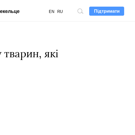
Підтримати
екельце
Пошук
EN
RU
по
сайту
 тварин, які