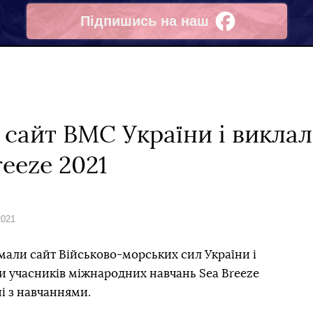
Підпишись на наш
Facebook
сайт ВМС України і виклал
reeze 2021
2021
амали сайт Військово-морських сил України і
и учасників міжнародних навчань Sea Breeze
ні з навчаннями.