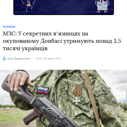
Новини
МЗС: У секретних вʼязницях на
окупованому Донбасі утримують понад 3,5
тисячі українців
Автор:
Олег Панфілович
Дата:
23:53, 08 липня 2021