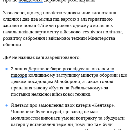
Про це
повідомляє
Держбюро розслідувань.
Зазначено, що суд повністю задовольнив клопотання
слідчих і дав два місяці під вартою з альтернативою
застави в понад 475 млн гривень одному з колишніх
начальників департаменту військово-технічної політики,
розвитку озброєння і військової техніки Міністерства
оборони.
ДБР не називає імʼя заарештованого.
2 липня
Державне бюро розслідувань оголосило
підозри
колишньому заступнику міністра оборони і ще
деяким посадовцям Міноборони, а також голові
правління заводу «Кузня на Рибальському» за
поставки неякісної військової техніки.
Йдеться про замовлення двох катерів «Кентавр».
Чиновники були в курсі, що завод не має
можливостей виконати умови контракту та збудувати
катери у встановлені терміни, тому що там були