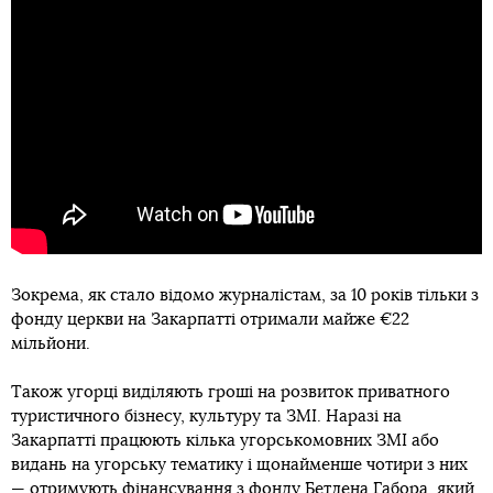
Зокрема, як стало відомо журналістам, за 10 років тільки з
фонду церкви на Закарпатті отримали майже €22
мільйони.
Також угорці виділяють гроші на розвиток приватного
туристичного бізнесу, культуру та ЗМІ. Наразі на
Закарпатті працюють кілька угорськомовних ЗМІ або
видань на угорську тематику і щонайменше чотири з них
— отримують фінансування з фонду Бетлена Габора, який