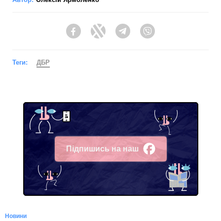
Facebook
Twitter
Telegram
Viber
Теги:
ДБР
Підпишись на наш
Facebook
Новини