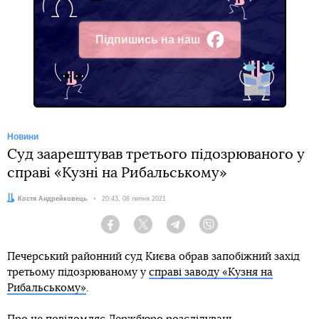
Підпишись на наш
Facebook
Новини
Суд заарештував третього підозрюваного у
справі «Кузні на Рибальському»
Автор:
Костя Андрейковець
Дата:
20:43, 08 липня 2021
Facebook
Twitter
Telegram
Viber
Печерський районний суд Києва обрав запобіжний захід
третьому підозрюваному у
справі заводу «Кузня на
Рибальському»
.