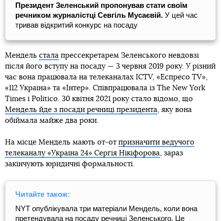
Президент Зеленський пропонував стати своїм
речником журналістці Севгіль Мусаєвій.
У цей час
тривав відкритий конкурс на посаду
Мендель
стала
прессекретарем Зеленського невдовзі
після його вступу на посаду — 3 червня 2019 року. У різний
час вона працювала на телеканалах ICTV, «Еспресо TV»,
«112 Україна» та «Інтер». Співпрацювала із The New York
Times і Politico. 30 квітня 2021 року стало відомо, що
Мендель йде з посади речниці президента
, яку вона
обіймала майже два роки.
На місце Мендель мають от-от
призначити ведучого
телеканалу «Україна 24» Сергія Нікіфорова
, зараз
закінчують юридичні формальності.
Читайте також:
NYT опублікувала три матеріали Мендель, коли вона
претендувала на посаду речниці Зеленського. Це