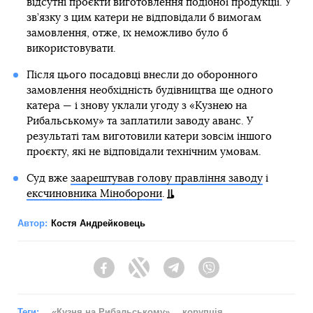
відсутні проєкти виготовлення подібної продукції. У
зв’язку з цим катери не відповідали б вимогам
замовлення, отже, їх неможливо було б
використовувати.
Після цього посадовці внесли до оборонного
замовлення необхідність будівництва ще одного
катера — і знову уклали угоду з «Кузнею на
Рибальському» та заплатили заводу аванс. У
результаті там виготовили катери зовсім іншого
проєкту, які не відповідали технічним умовам.
Суд вже
заарештував голову правління заводу
і
ексчиновника Міноборони
.
Автор:
Костя Андрейковець
Facebook
Twitter
Telegram
Viber
Теги:
«Кузня на Рибальському»
корупція