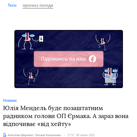
Теги:
прогноз погоди
Підпишись на наш
Facebook
Новини
Юлія Мендель буде позаштатним
радником голови ОП Єрмака. А зараз вона
відпочиває «від хейту»
Автори:
Ангеліна Шеремет
,
Оксана Коваленко
Дата:
17:57, 08 липня 2021