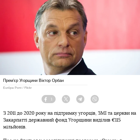
Прем'єр Угорщини Віктор Орбан
Európa Pont / Flickr
1
Facebook
Twitter
Telegram
Viber
З 2011 до 2020 року на підтримку угорців, ЗМІ та церкви на
Закарпатті державний фонд Угорщини виділив €115
мільйонів.