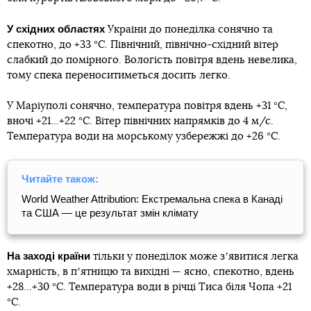
У східних областях
України до понеділка сонячно та
спекотно, до +33 °С. Північний, північно-східний вітер
слабкий до помірного. Вологість повітря вдень невелика,
тому спека переноситиметься досить легко.
У Маріуполі сонячно, температура повітря вдень +31 °С,
вночі +21...+22 °С. Вітер північних напрямків до 4 м/с.
Температура води на морському узбережжі до +26 °С.
Читайте також:
World Weather Attribution: Екстремальна спека в Канаді
та США — це результат змін клімату
На заході країни
тільки у понеділок може зʼявитися легка
хмарність, в пʼятницю та вихідні — ясно, спекотно, вдень
+28...+30 °С. Температура води в річці Тиса біля Чопа +21
°С.