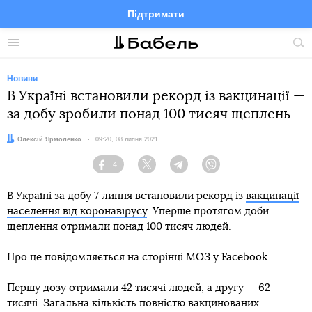
Підтримати
Facebook
Telegram
Twitter
Instagram
Меню
По
по
сай
Новини
В Україні встановили рекорд із вакцинації —
за добу зробили понад 100 тисяч щеплень
Автор:
Олексій Ярмоленко
Дата:
09:20, 08 липня 2021
4
Facebook
Twitter
Telegram
Viber
В Україні за добу 7 липня встановили рекорд із
вакцинації
населення від коронавірусу
. Уперше протягом доби
щеплення отримали понад 100 тисяч людей.
Про це повідомляється на сторінці МОЗ у Facebook.
Першу дозу отримали 42 тисячі людей, а другу — 62
тисячі. Загальна кількість повністю вакцинованих