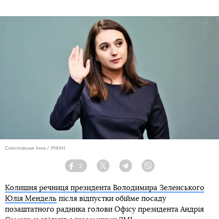
Соколовська Інна / УНІАН
2
Facebook
Twitter
Telegram
Viber
Колишня речниця президента Володимира Зеленського
Юлія Мендель
після відпустки обійме посаду
позаштатного радника голови Офісу президента Андрія