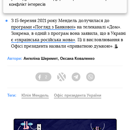
конфлікт інтересів
З 15 березня 2021 року Мендель долучилася до
програми «Погляд з Банкової»
на телеканалі «Дом».
Зокрема, в одній з програм вона заявила, що в Україні
є «українська російська мова»
. Ці її висловлювання в
Офісі президента назвали «приватною думкою».
Автори:
Ангеліна Шеремет
,
Оксана Коваленко
2
Facebook
Twitter
Telegram
Viber
Теги:
Юлія Мендель
Офіс президента України