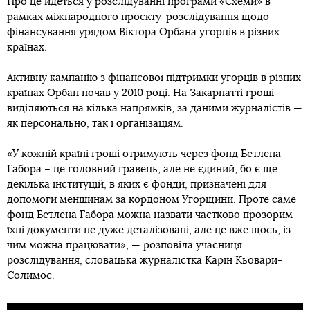
Про це йдеться у розслідуванні програми «Схеми» в
рамках міжнародного проєкту-розслідування щодо
фінансування урядом Віктора Орбана угорців в різних
країнах.
Активну кампанію з фінансової підтримки угорців в різних
країнах Орбан почав у 2010 році. На Закарпатті гроші
виділяються на кілька напрямків, за даними журналістів —
як персонально, так і організаціям.
«У кожній країні гроші отримують через фонд Бетлена
Габора – це головний гравець, але не єдиний, бо є ще
декілька інституцій, в яких є фонди, призначені для
допомоги меншинам за кордоном Угорщини. Проте саме
фонд Бетлена Габора можна назвати частково прозорим –
їхні документи не дуже деталізовані, але це вже щось, із
чим можна працювати», — розповіла учасниця
розслідування, словацька журналістка Карін Кьовари-
Солимос.