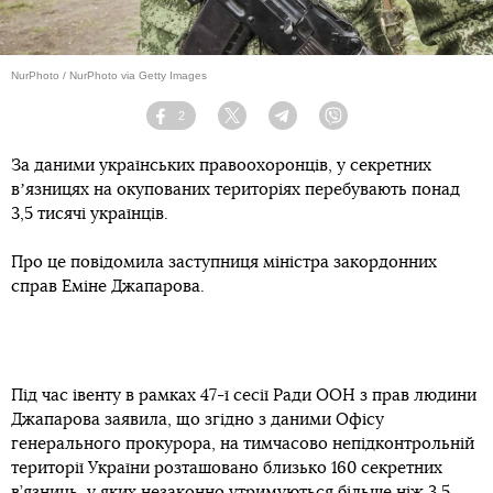
NurPhoto / NurPhoto via Getty Images
2
Facebook
Twitter
Telegram
Viber
За даними українських правоохоронців, у секретних
вʼязницях на окупованих територіях перебувають понад
3,5 тисячі українців.
Про це повідомила заступниця міністра закордонних
справ Еміне Джапарова.
Під час івенту в рамках 47-ї сесії Ради ООН з прав людини
Джапарова заявила, що згідно з даними Офісу
генерального прокурора, на тимчасово непідконтрольній
території України розташовано близько 160 секретних
в’язниць, у яких незаконно утримуються більше ніж 3,5