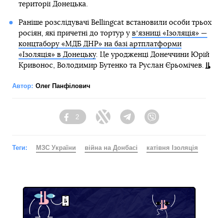
території Донецька.
Раніше розслідувачі Bellingcat встановили особи трьох
росіян, які причетні до тортур у
вʼязниці «Ізоляція» —
концтабору «МДБ ДНР» на базі артплатформи
«Ізоляція» в Донецьку
. Це уродженці Донеччини Юрій
Кривонос, Володимир Бутенко та Руслан Єрьомічев.
Автор:
Олег Панфілович
2
Facebook
Twitter
Telegram
Viber
Теги:
МЗС України
війна на Донбасі
катівня Ізоляція