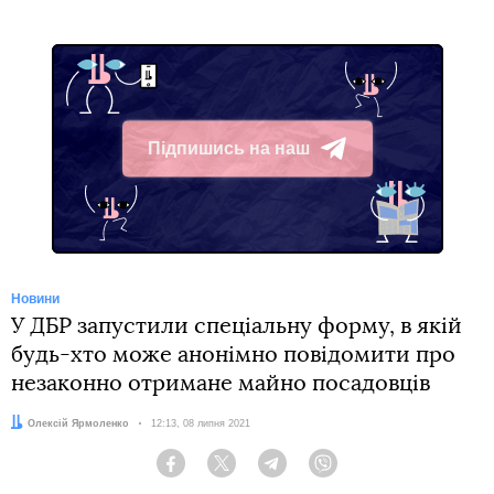
Підпишись на наш
Telegram
Новини
У ДБР запустили спеціальну форму, в якій
будь-хто може анонімно повідомити про
незаконно отримане майно посадовців
Автор:
Олексій Ярмоленко
Дата:
12:13, 08 липня 2021
Facebook
Twitter
Telegram
Viber