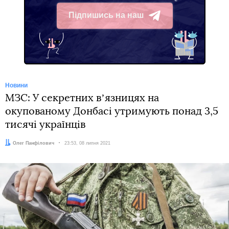
Підпишись на наш
Telegram
Новини
МЗС: У секретних вʼязницях на
окупованому Донбасі утримують понад 3,5
тисячі українців
Автор:
Олег Панфілович
Дата:
23:53, 08 липня 2021