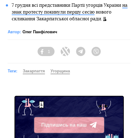
7 грудня всі представники Партії угорців України
на
знак протесту покинули першу сесію
нового
скликання Закарпатської обласної ради.
Автор:
Олег Панфілович
1
Facebook
Twitter
Telegram
Viber
Теги:
Закарпаття
Угорщина
Підпишись на наш
Telegram