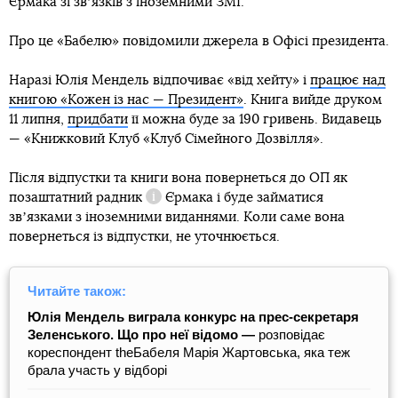
Єрмака зі звʼязків з іноземними ЗМІ.
Про це «Бабелю» повідомили джерела в Офісі президента.
Наразі Юлія Мендель відпочиває «від хейту» і
працює над
книгою «Кожен із нас — Президент»
. Книга вийде друком
11 липня,
придбати
її можна буде за 190 гривень. Видавець
— «Книжковий Клуб «Клуб Сімейного Дозвілля».
Після відпустки та книги вона повернеться до ОП як
позаштатний радник
Єрмака і буде займатися
Довідка
звʼязками з іноземними виданнями. Коли саме вона
повернеться із відпустки, не уточнюється.
Читайте також:
Юлія Мендель виграла конкурс на прес-секретаря
Зеленського. Що про неї відомо —
розповідає
кореспондент theБабеля Марія Жартовська, яка теж
брала участь у відборі