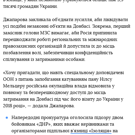
тисячі громадян України.
Джапарова закликала об’єднати зусилля, аби ліквідувати
усі подібні незаконні об’єкти на Донбасі. Зокрема, перший
замісник голови МЗС вимагає, аби Росія припинила
перешкоджати роботі регіональних та міжнародних
правозахисних організацій й допустила їх до місць
позбавлення волі, забезпечивши конфіденційність
спілкування із затриманими особами.
«Хочу пригадати, що навіть спеціальному доповідачеві
ООН з питань запобігання катуванням пану Нілсу
Мельцеру російська окупаційна влада відмовила у
повному та безперешкодному доступі до місць
затримання на Донбасі під час його візиту до України у
2018 році», — додала Джапарова.
Напередодні прокуратура оголосила підозру двом
бойовикам «ДНР», яких вважає керівниками та
організаторами підпільної
в’язниці «Ізоляція»
на