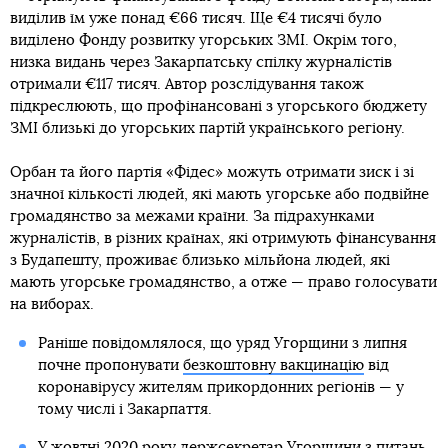
виділив їм уже понад €66 тисяч. Ще €4 тисячі було
виділено Фонду розвитку угорських ЗМІ. Окрім того,
низка видань через Закарпатську спілку журналістів
отримали €117 тисяч. Автор розслідування також
підкреслюють, що профінансовані з угорського бюджету
ЗМІ близькі до угорських партій українського регіону.
Орбан та його партія «Фідес» можуть отримати зиск і зі
значної кількості людей, які мають угорське або подвійне
громадянство за межами країни. За підрахунками
журналістів, в різних країнах, які отримують фінансування
з Будапешту, проживає близько мільйона людей, які
мають угорське громадянство, а отже — право голосувати
на виборах.
Раніше повідомлялося, що уряд Угорщини з липня
почне пропонувати
безкоштовну вакцинацію
від
коронавірусу жителям прикордонних регіонів — у
тому числі і Закарпаття.
У жовтні 2020 року держсекретар Угорщини з питань