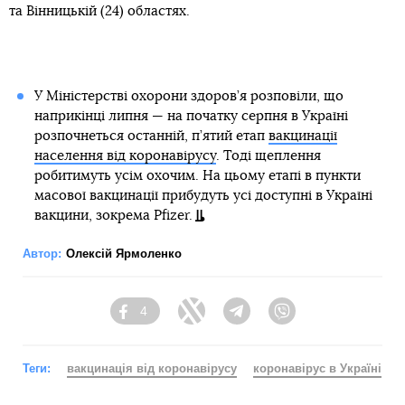
та Вінницькій (24) областях.
У Міністерстві охорони здоров’я розповіли, що
наприкінці липня — на початку серпня в Україні
розпочнеться останній, п’ятий етап
вакцинації
населення від коронавірусу
. Тоді щеплення
робитимуть усім охочим. На цьому етапі в пункти
масової вакцинації прибудуть усі доступні в Україні
вакцини, зокрема Pfizer.
Автор:
Олексій Ярмоленко
4
Facebook
Twitter
Telegram
Viber
Теги:
вакцинація від коронавірусу
коронавірус в Україні