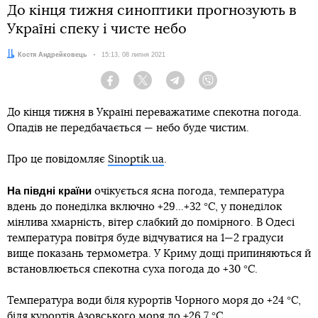
До кінця тижня синоптики прогнозують в
Україні спеку і чисте небо
Автор:
Костя Андрейковець
Дата:
15:13, 08 липня 2021
Facebook
Twitter
Telegram
Viber
До кінця тижня в Україні переважатиме спекотна погода.
Опадів не передбачається — небо буде чистим.
Про це повідомляє
Sinoptik.ua
.
На півдні країни
очікується ясна погода, температура
вдень до понеділка включно +29...+32 °С, у понеділок
мінлива хмарність, вітер слабкий до помірного. В Одесі
температура повітря буде відчуватися на 1—2 градуси
вище показань термометра. У Криму дощі припиняються й
встановлюється спекотна суха погода до +30 °С.
Температура води біля курортів Чорного моря до +24 °С,
біля курортів Азовського моря до +26,7 °С.