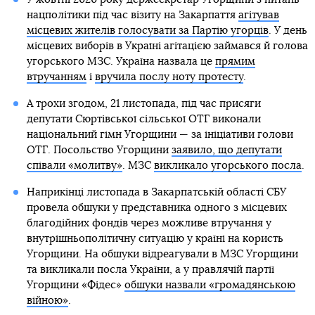
нацполітики під час візиту на Закарпаття
агітував
місцевих жителів голосувати за Партію угорців
. У день
місцевих виборів в Україні агітацією займався й голова
угорського МЗС. Україна назвала це
прямим
втручанням
і
вручила послу ноту протесту
.
А трохи згодом, 21 листопада, під час присяги
депутати Сюртівської сільської ОТГ виконали
національний гімн Угорщини — за ініціативи голови
ОТГ. Посольство Угорщини
заявило, що депутати
співали «молитву»
. МЗС
викликало угорського посла
.
Наприкінці листопада в Закарпатській області СБУ
провела обшуки у представника одного з місцевих
благодійних фондів через можливе втручання у
внутрішньополітичну ситуацію у країні на користь
Угорщини. На обшуки відреагували в МЗС Угорщини
та викликали посла України, а у правлячій партії
Угорщини «Фідес»
обшуки назвали «громадянською
війною»
.