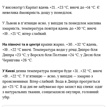
У високогірʼї Карпат вдень +21...+23 °С, вночі до +14 °С. Є
невелика ймовірність дощу у понеділок.
У Львові в пʼятницю ясно, у вихідні та понеділок мінлива
хмарність, температура повітря вдень до +30 °С, вночі
+19...+21 °С, вітер слабкий.
На півночі та в центрі
країни жарко, +30...+32 °С вдень,
+19...+22 °С вночі. Температура води у річці Дніпро біля
Дніпра +23 °С, у Ворсклі біля Полтави +24 °С, у Десні біля
Чернігова +26 °С.
У Києві
денна температура повітря буде +31...+32 °С, вночі
+19...+22 °С. У пʼятницю — ясно, у вихідні — хмарно з
проясненнями. Вітер слабкий. Вода в Дніпрі прогріється
до +25 °С. В ці дні не забуваємо про захист від спеки: одяг
з натуральних тканин, сонцезахисні окуляри, головний
убір.