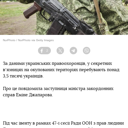
NurPhoto / NurPhoto via Getty Images
2
Facebook
Twitter
Telegram
Viber
За даними українських правоохоронців, у секретних
вʼязницях на окупованих територіях перебувають понад
3,5 тисячі українців.
Про це повідомила заступниця міністра закордонних
справ Еміне Джапарова.
Під час івенту в рамках 47-ї сесії Ради ООН з прав людини