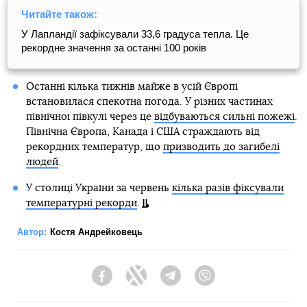
Читайте також:
У Лапландії зафіксували 33,6 градуса тепла. Це
рекордне значення за останні 100 років
Останні кілька тижнів майже в усій Європі
встановилася спекотна погода. У різних частинах
північної півкулі через це
відбуваються сильні пожежі
.
Північна Європа, Канада і США страждають від
рекордних температур, що
призводить до загибелі
людей
.
У столиці України за червень
кілька разів фіксували
температурні рекорди
.
Автор:
Костя Андрейковець
Facebook
Twitter
Telegram
Viber