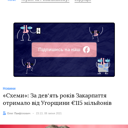
Підпишись на наш
Facebook
Новини
«Схеми»: За девʼять років Закарпаття
отримало від Угорщини €115 мільйонів
Автор:
Олег Панфілович
Дата:
23:13, 08 липня 2021