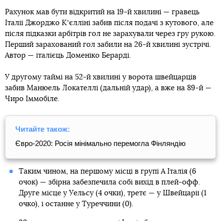
Рахунок мав бути відкритий на 19-й хвилині — гравець
Італії Джорджо Кʼєлліні забив після подачі з кутового, але
після підказки арбітрів гол не зарахували через гру рукою.
Перший зарахований гол забили на 26-й хвилині зустрічі.
Автор — італієць Доменіко Берарді.
У другому таймі на 52-й хвилині у ворота швейцарців
забив Манюель Локателлі (дальній удар), а вже на 89-й —
Чиро Іммобіле.
Читайте також:
Євро-2020: Росія мінімально перемогла Фінляндію
Таким чином, на першому місці в групі А Італія (6
очок) — збірна забезпечила собі вихід в плей-офф.
Друге місце у Уельсу (4 очки), третє — у Швейцарії (1
очко), і останне у Туреччини (0).