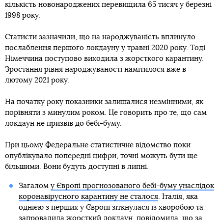
кількість новонароджених перевищила 65 тисяч у березні
1998 року.
Статисти зазначили, що на народжуваність вплинуло
послаблення першого локдауну у травні 2020 року. Тоді
Німеччина поступово виходила з жорсткого карантину.
Зростання рівня народжуваності намітилося вже в
лютому 2021 року.
На початку року показники залишалися незмінними, як
порівняти з минулим роком. Це говорить про те, що сам
локдаун не призвів до бебі-буму.
При цьому Федеральне статистичне відомство поки
опублікувало попередні цифри, точні можуть бути ще
більшими. Вони будуть доступні в липні.
Загалом
у Європі прогнозованого бебі-буму унаслідок
коронавірусного карантину не сталося
. Італія, яка
однією з перших у Європі зіткнулася із хворобою та
запровадила жорсткий локдаун, повідомила, що за