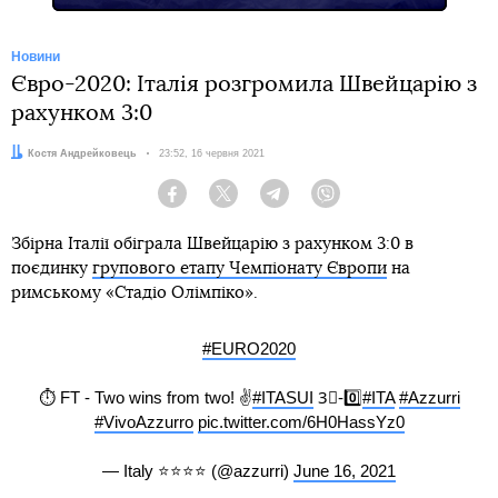
Новини
Євро-2020: Італія розгромила Швейцарію з
рахунком 3:0
Автор:
Костя Андрейковець
Дата:
23:52, 16 червня 2021
Facebook
Twitter
Telegram
Viber
Збірна Італії обіграла Швейцарію з рахунком 3:0 в
поєдинку
групового етапу Чемпіонату Європи
на
римському «Стадіо Олімпіко».
#EURO2020
⏱️ FT - Two wins from two! ✌
#ITASUI
3⃣-0️⃣
#ITA
#Azzurri
#VivoAzzurro
pic.twitter.com/6H0HassYz0
— Italy ⭐️⭐️⭐️⭐️ (@azzurri)
June 16, 2021