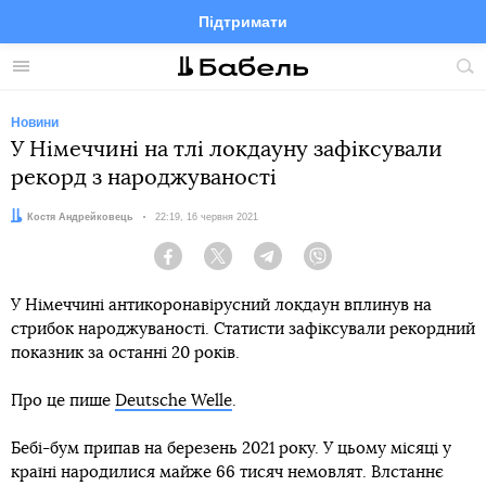
Підтримати
Facebook
Telegram
Twitter
Instagram
Меню
По
по
сай
Новини
У Німеччині на тлі локдауну зафіксували
рекорд з народжуваності
Автор:
Костя Андрейковець
Дата:
22:19, 16 червня 2021
Facebook
Twitter
Telegram
Viber
У Німеччині антикоронавірусний локдаун вплинув на
стрибок народжуваності. Статисти зафіксували рекордний
показник за останні 20 років.
Про це пише
Deutsche Welle
.
Бебі-бум припав на березень 2021 року. У цьому місяці у
країні народилися майже 66 тисяч немовлят. Влстаннє