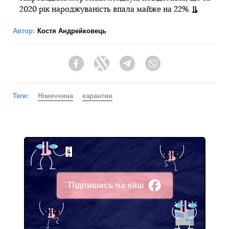
2020 рік народжуваність впала майже на 22%.
Автор:
Костя Андрейковець
Facebook
Twitter
Telegram
Viber
Теги:
Німеччина
карантин
Підпишись на наш
Facebook