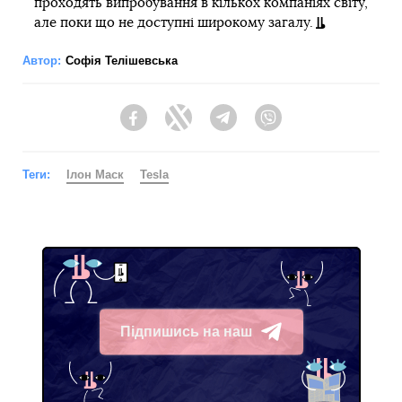
проходять випробування в кількох компаніях світу,
але поки що не доступні широкому загалу.
Автор:
Софія Телішевська
Facebook
Twitter
Telegram
Viber
Теги:
Ілон Маск
Tesla
Підпишись на наш
Telegram