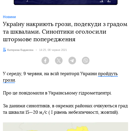
Новини
Україну накриють грози, подекуди з градом
та шквалами. Синоптики оголосили
штормове попередження
Автор:
Катерина Кадакова
Дата:
14:25, 08 червня 2021
Facebook
Twitter
Telegram
Viber
У середу, 9 червня, на всій території України
пройдуть
грози
.
Про це повідомили в Українському гідрометцентрі.
За даними синоптиків, в окремих районах очікуються град
та шквали 15—20 м/с ( I рівень небезпечності, жовтий).