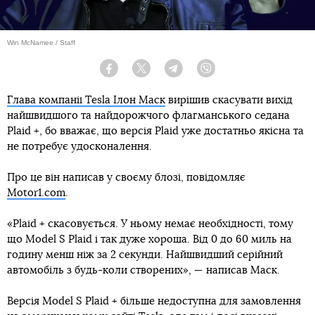
Win McNamee / Staff
Facebook
Twitter
Telegram
Viber
Глава компанії Tesla Ілон Маск
вирішив скасувати вихід
найшвидшого та найдорожчого флагманського седана
Plaid +, бо вважає, що версія Plaid уже достатньо якісна та
не потребує удосконалення.
Про це він написав у своєму блозі, повідомляє
Motor1.com
.
«Plaid + скасовується. У ньому немає необхідності, тому
що Model S Plaid і так дуже хороша. Від 0 до 60 миль на
годину менш ніж за 2 секунди. Найшвидший серійний
автомобіль з будь-коли створених», — написав Маск.
Версія Model S Plaid + більше недоступна для замовлення