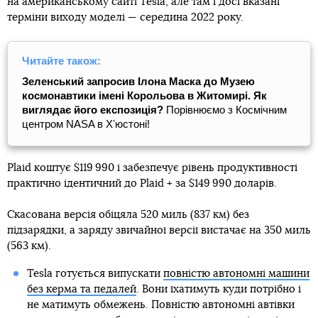
на американському сайті Tesla, але там і досі вказані
терміни виходу моделі — середина 2022 року.
Читайте також:
Зеленський запросив Ілона Маска до Музею
космонавтики імені Корольова в Житомирі. Як
виглядає його експозиція?
Порівнюємо з Космічним
центром NASA в Хʼюстоні!
Plaid коштує $119 990 і забезпечує рівень продуктивності
практично ідентичний до Plaid + за $149 990 доларів.
Скасована версія обіцяла 520 миль (837 км) без
підзарядки, а заряду звичайної версії вистачає на 350 миль
(563 км).
Tesla готується випускати
повністю автономні машини
без керма та педалей
. Вони їхатимуть куди потрібно і
не матимуть обмежень. Повністю автономні автівки