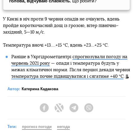
голова, відчуваю слабкість.
Що робити?
У Києві в ніч проти 9 червня опадів не очікують, вдень
пройде короткочасний дощ із грозою, вітер північно-
західний, 5—10 м/с.
Температура вночі +13....+15 °С, вдень +23...+25 °С.
Раніше в Укргідрометцентрі
спрогнозували погоду на
червень 2021 року
— опади і температура будуть у
межах кліматичної норми. Після першої декади червня
температура почне підвищуватися і сягатиме +40 °С
.
Автор:
Катерина Кадакова
Facebook
Twitter
Telegram
Viber
Теги:
прогноз погоди
негода