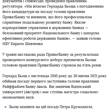
документів і співбесіди, проведеної правлінням
регулятора. «Ми вітаємо Герхарда Бьоша з погодженням
його кандидатури на посаду голови правління
ПриватБанку та впевнені, що його професіоналізм
сприятиме подальшому розвитку банку. Якісне
корпоративне управління в державних банках —
безумовний пріоритет Національного банку і запорука
ефективної роботи державних банків», — заявив голова
НБУ Кирило Шевченко.
У травні наглядова рада ПриватБанку за результатами
проведеного конкурсного добору призначила Бьоша
головою правління ПриватБанку строком на п’ять років.
Герхард Бьош з листопада 2010 року до 30 квітня 2021 року
обіймав посаду першого заступника голови правління
Райффайзен Банку Аваль. Він закінчив Віденський
університет (Австрія) і має ступінь магістра соціально-
економічних наук.
Бьош замінить на цій посаді Петра Крумханзла,