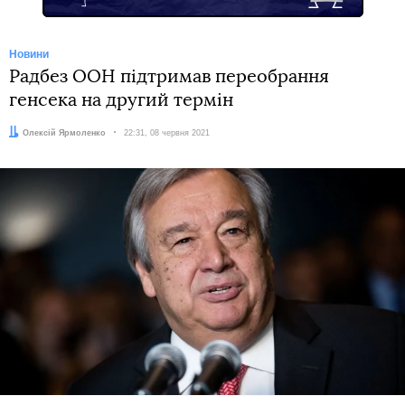
Новини
Радбез ООН підтримав переобрання
генсека на другий термін
Автор:
Олексій Ярмоленко
Дата:
22:31, 08 червня 2021