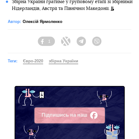
Збірна України гратиме у груповому етапі зі збірними
Нідерландів, Австрії та Північної Македонії.
Автор:
Олексій Ярмоленко
1
Facebook
Twitter
Telegram
Viber
Теги:
Євро-2020
збірна України
Підпишись на наш
Facebook