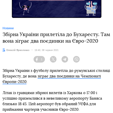
Новини
Збірна України прилетіла до Бухаресту. Там
вона зіграє два поєдинки на Євро-2020
Автор:
Олексій Ярмоленко
Дата:
19:40, 08 червня 2021
1
Facebook
Twitter
Telegram
Viber
Збірна України з футболу прилетіла до румунської столиці
Бухаресту, де вона
зіграє два поєдинки на Чемпіонаті
Європи-2020
.
Літак із гравцями збірної вилетів із Харкова о 17:00 і
успішно приземлився в невеликому аеропорту Баняса
близько 18:45. Цей аеропорт був обраний УЄФА для
приймання чартерів учасників Євро-2020.