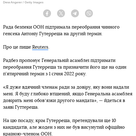
Drew Angerer / Getty Images
Facebook
Twitter
Telegram
Viber
Рада безпеки ООН підтримала переобрання чинного
генсека Антоніу Гутерреша на другий термін.
Про це пише
Reuters
.
Радбез пропонує Генеральній асамблеї підтримати
переобрання Гутерреша та призначити його ще на один
п’ятирічний термін з 1 січня 2022 року.
«Я дуже вдячний членам ради за довіру, яку вони надали
мені. Я буду глибоко втішений, якщо Генеральна асамблея
довірить мені обовʼязки другого мандата», — йдеться в
заяві Гуттереша.
На цю посаду, крім Гутерреша, претендували ще 10
кандидатів, але жоден з них не був висунутий офіційно
країною-членом ООН.