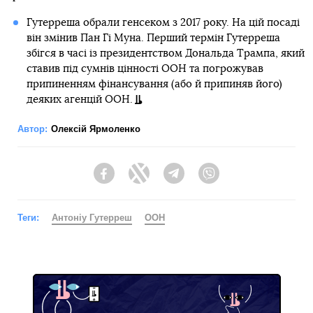
Гутерреша обрали генсеком з 2017 року. На цій посаді
він змінив Пан Гі Муна. Перший термін Гутерреша
збігся в часі із президентством Дональда Трампа, який
ставив під сумнів цінності ООН та погрожував
припиненням фінансування (або й припиняв його)
деяких агенцій ООН.
Автор:
Олексій Ярмоленко
Facebook
Twitter
Telegram
Viber
Теги:
Антоніу Гутерреш
ООН