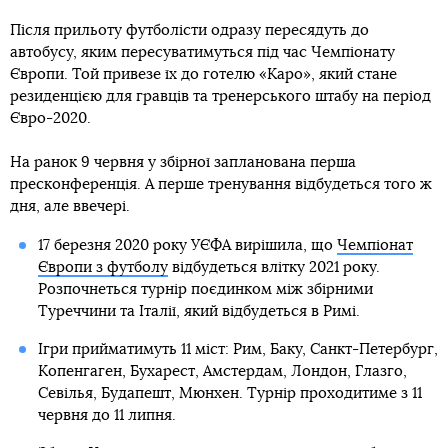
Після прильоту футболісти одразу пересядуть до
автобусу, яким пересуватимуться під час Чемпіонату
Європи. Той привезе їх до готелю «Каро», який стане
резиденцією для гравців та тренерського штабу на період
Євро-2020.
На ранок 9 червня у збірної запланована перша
пресконференція. А перше тренування відбудеться того ж
дня, але ввечері.
17 березня 2020 року УЄФА вирішила, що
Чемпіонат
Європи з футболу
відбудеться влітку 2021 року.
Розпочнеться турнір поєдинком між збірними
Туреччини та Італії, який відбудеться в Римі.
Ігри прийматимуть 11 міст: Рим, Баку, Санкт-Петербург,
Копенгаген, Бухарест, Амстердам, Лондон, Глазго,
Севілья, Будапешт, Мюнхен. Турнір проходитиме з 11
червня до 11 липня.