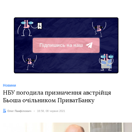
Підпишись на наш
Telegram
Новини
НБУ погодила призначення австрійця
Бьоша очільником ПриватБанку
Автор:
Олег Панфілович
Дата:
16:58, 08 червня 2021