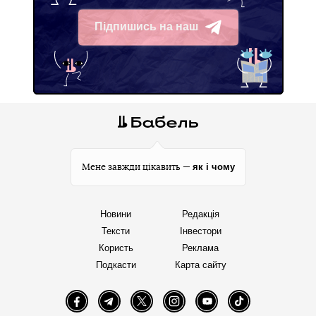
Підпишись на наш
Telegram
як і чому
Мене завжди цікавить —
Новини
Редакція
Тексти
Інвестори
Користь
Реклама
Подкасти
Карта сайту
Facebook
Telegram
Twitter
Instagram
YouTube
TikTok