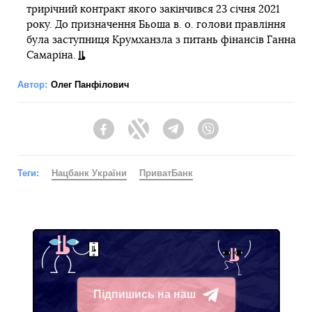
трирічний контракт якого закінчився 23 січня 2021
року. До призначення Бьоша в. о. голови правління
була заступниця Крумханзла з питань фінансів Ганна
Самаріна.
Автор:
Олег Панфілович
Facebook
Twitter
Telegram
Viber
Теги:
Нацбанк України
ПриватБанк
Підпишись на наш
Telegram