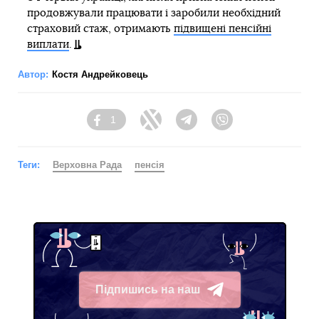
продовжували працювати і заробили необхідний
страховий стаж, отримають
підвищені пенсійні
виплати
.
Автор:
Костя Андрейковець
1
Facebook
Twitter
Telegram
Viber
Теги:
Верховна Рада
пенсія
Підпишись на наш
Telegram