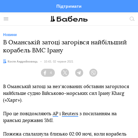
Підтримати
Facebook
Telegram
Twitter
Instagram
Меню
По
по
сай
Новини
В Оманській затоці загорівся найбільший
корабель ВМС Ірану
Автор:
Костя Андрейковець
Дата:
10:43, 02 червня 2021
4
Facebook
Twitter
Telegram
Viber
В Оманській затоці за незʼясованих обставин загорілося
найбільше судно Військово-морських сил Ірану Kharg
(«Харг»).
Про це повідомляють
AP
і
Reuters
з посиланням на
іранські державні ЗМІ.
Пожежа спалахнула близько 02:00 ночі, коли корабель