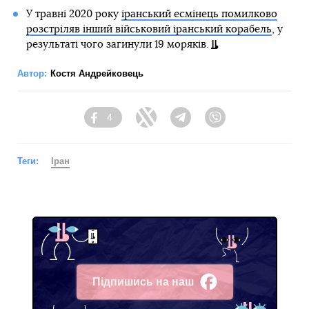
У травні 2020 року
іранський есмінець помилково
розстріляв інший військовий іранський корабель
, у
результаті чого загинули 19 моряків.
Автор:
Костя Андрейковець
4
Facebook
Twitter
Telegram
Viber
Теги:
Іран
Підпишись на наш
Facebook