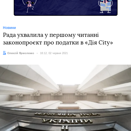
Новини
Рада ухвалила у першому читанні
законопроєкт про податки в «Дія City»
Автор:
Олексій Ярмоленко
Дата:
16:12, 02 червня 2021