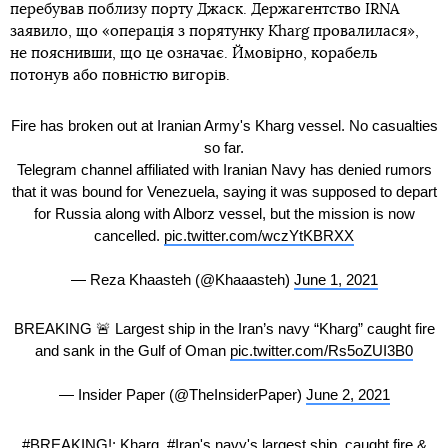
перебував поблизу порту Джаск. Держагентство IRNA
заявило, що «операція з порятунку Kharg провалилася»,
не пояснивши, що це означає. Ймовірно, корабель
потонув або повністю вигорів.
Fire has broken out at Iranian Army's Kharg vessel. No casualties
so far.
Telegram channel affiliated with Iranian Navy has denied rumors
that it was bound for Venezuela, saying it was supposed to depart
for Russia along with Alborz vessel, but the mission is now
cancelled.
pic.twitter.com/wczYtKBRXX
— Reza Khaasteh (@Khaaasteh)
June 1, 2021
BREAKING 🚨 Largest ship in the Iran’s navy “Kharg” caught fire
and sank in the Gulf of Oman
pic.twitter.com/Rs5oZUI3B0
— Insider Paper (@TheInsiderPaper)
June 2, 2021
#BREAKING
!: Kharg,
#Iran
's navy's largest ship, caught fire &