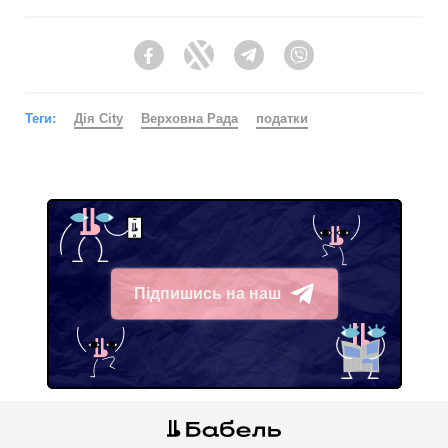
Facebook
Twitter
Telegram
Viber
Теги:
Дія City
Верховна Рада
податки
Підпишись на наш
Telegram