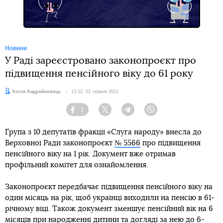
Новини
У Раді зареєстровано законопроєкт про
підвищення пенсійного віку до 61 року
Автор:
Костя Андрейковець
Дата:
13:32, 02 червня 2021
1
Facebook
Twitter
Telegram
Viber
Група з 10 депутатів фракції «Слуга народу» внесла до
Верховної Ради законопроєкт
№ 5566
про підвищення
пенсійного віку на 1 рік. Документ вже отримав
профільний комітет для ознайомлення.
Законопроєкт передбачає підвищення пенсійного віку на
один місяць на рік, щоб українці виходили на пенсію в 61-
річному віці. Також документ зменшує пенсійний вік на 6
місяців при народженні дитини та догляді за нею до 6-