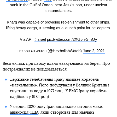
sank in the Gulf of Oman, near Jask's port, under unclear
circumstances.
Kharg was capable of providing replenishment to other ships,
lifting heavy cargo, & serving as a launch point for helicopters.
Via AP |
#Israel
pic.twitter.com/2XG5rvSmOy
— ʜᴇᴢʙᴏʟʟᴀʜ ᴡᴀᴛᴄʜ (@HezbollahWatch)
June 2, 2021
Весь екіпаж при цьому вдало евакуювався на берег. Про
постраждалих не повідомляється.
Державне телебачення Ірану називає корабель
«навчальним». Його побудували у Великій Британії і
спустили на воду в 1977 році. У ВМС Ірану корабель
надійшов у 1984 році.
У серпні 2020 року Іран
випадково затопив макет
авіаносця США
, який створював для навчань.