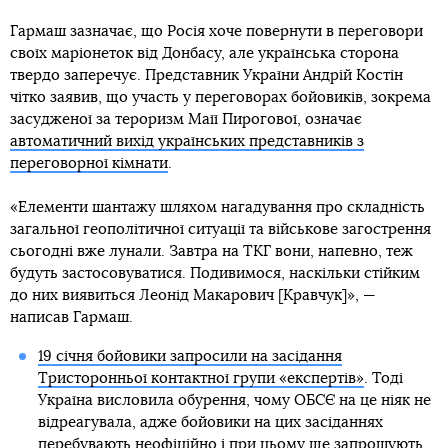
Гармаш зазначає, що Росія хоче повернути в переговори
своїх маріонеток від Донбасу, але українська сторона
твердо заперечує. Представник України Андрій Костін
чітко заявив, що участь у переговорах бойовиків, зокрема
засудженої за тероризм Маїї Пирогової, означає
автоматичний вихід українських представників з
переговорної кімнати
.
«Елементи шантажу шляхом нагадування про складність
загальної геополітичної ситуації та військове загострення
сьогодні вже лунали. Завтра на ТКГ вони, напевно, теж
будуть застосовуватися. Подивимося, наскільки стійким
до них виявиться Леонід Макарович [Кравчук]», —
написав Гармаш.
19 січня бойовики запросили на засідання
Тристоронньої контактної групи «експертів»
. Тоді
Україна висловила обурення, чому ОБСЄ на це ніяк не
відреагувала, адже бойовики на цих засіданнях
перебувають неофіційно і при цьому ще запрошують