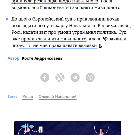
прийняла резолюцію щодо Навального
. Росія
відмовилася її виконувати і звільняти Навального.
До цього Європейський суд з прав людини почав
розглядати по суті скаргу Навального. Він вимагав від
Росії надати звіт про умови утримання політика. Суд
вже
просив звільнити Навального
, але в РФ заявили,
що
ЄСПЛ не має права давати вказівки
.
Автор:
Костя Андрейковець
Facebook
Twitter
Telegram
Viber
Теги:
Росія
Олексій Навальний