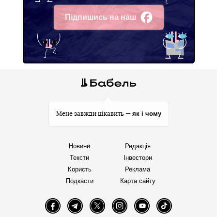
Підпишись на наш
Facebook
як і чому
Мене завжди цікавить —
Новини
Редакція
Тексти
Інвестори
Користь
Реклама
Подкасти
Карта сайту
Facebook
Telegram
Twitter
Instagram
YouTube
TikTok