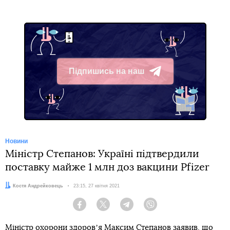
Підпишись на наш
Telegram
Новини
Міністр Степанов: Україні підтвердили
поставку майже 1 млн доз вакцини Pfizer
Автор:
Костя Андрейковець
Дата:
23:15, 27 квітня 2021
Facebook
Twitter
Telegram
Viber
Міністр охорони здоровʼя Максим Степанов заявив, що