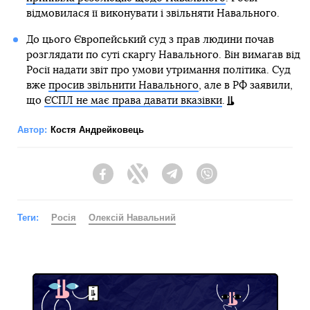
відмовилася її виконувати і звільняти Навального.
До цього Європейський суд з прав людини почав
розглядати по суті скаргу Навального. Він вимагав від
Росії надати звіт про умови утримання політика. Суд
вже
просив звільнити Навального
, але в РФ заявили,
що
ЄСПЛ не має права давати вказівки
.
Автор:
Костя Андрейковець
Facebook
Twitter
Telegram
Viber
Теги:
Росія
Олексій Навальний