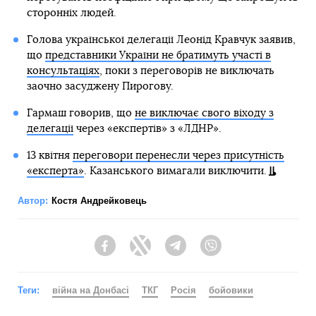
сторонніх людей.
Голова української делегації Леонід Кравчук заявив,
що
представники України не братимуть участі в
консультаціях
, поки з переговорів не виключать
заочно засуджену Пирогову.
Гармаш говорив, що
не виключає свого віходу з
делегації
через «експертів» з «ЛДНР».
13 квітня
переговори перенесли через присутність
«експерта»
. Казанського вимагали виключити.
Автор:
Костя Андрейковець
Facebook
Twitter
Telegram
Viber
Теги:
війна на Донбасі
ТКГ
Росія
бойовики