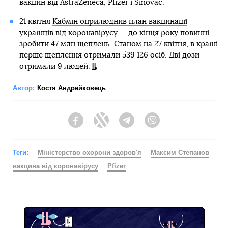
вакцин від AstraZeneca, Pfizer і Sinovac.
21 квітня
Кабмін оприлюднив план вакцинації
українців від коронавірусу — до кінця року повинні
зробити 47 млн щеплень. Станом на 27 квітня, в країні
перше щеплення отримали 539 126 осіб. Дві дози
отримали 9 людей.
Автор:
Костя Андрейковець
Facebook
Twitter
Telegram
Viber
Теги:
Міністерство охорони здоров'я
Максим Степанов
вакцина від коронавірусу
Pfizer