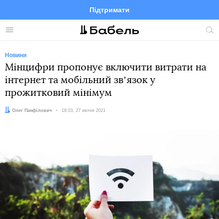
Підтримати
Facebook
Telegram
Twitter
Instagram
Меню
По
по
сай
Новини
Мінцифри пропонує включити витрати на
інтернет та мобільний звʼязок у
прожитковий мінімум
Автор:
Олег Панфілович
Дата:
18:03, 27 квітня 2021