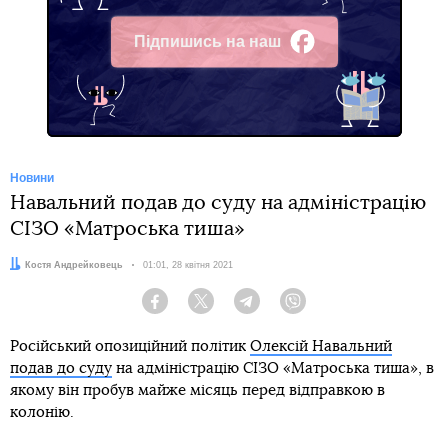
Підпишись на наш
Facebook
Новини
Навальний подав до суду на адміністрацію
СІЗО «Матроська тиша»
Автор:
Костя Андрейковець
Дата:
01:01, 28 квітня 2021
Facebook
Twitter
Telegram
Viber
Російський опозиційний політик
Олексій Навальний
подав до суду
на адміністрацію СІЗО «Матроська тиша», в
якому він пробув майже місяць перед відправкою в
колонію.