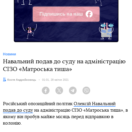
Підпишись на наш
Facebook
Новини
Навальний подав до суду на адміністрацію
СІЗО «Матроська тиша»
Автор:
Костя Андрейковець
Дата:
01:01, 28 квітня 2021
Facebook
Twitter
Telegram
Viber
Російський опозиційний політик
Олексій Навальний
подав до суду
на адміністрацію СІЗО «Матроська тиша», в
якому він пробув майже місяць перед відправкою в
колонію.