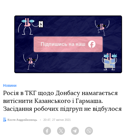
Підпишись на наш
Facebook
Новини
Росія в ТКГ щодо Донбасу намагається
витіснити Казанського і Гармаша.
Засідання робочих підгруп не відбулося
Автор:
Костя Андрейковець
Дата:
20:47, 27 квітня 2021
Facebook
Twitter
Telegram
Viber