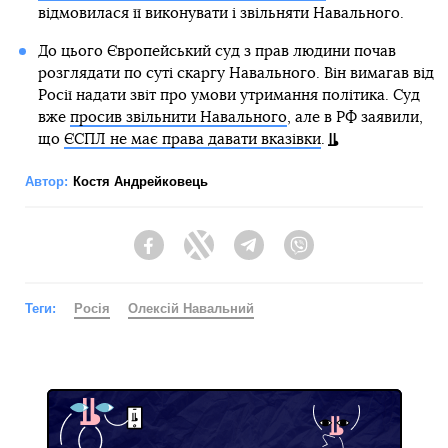
відмовилася її виконувати і звільняти Навального.
До цього Європейський суд з прав людини почав
розглядати по суті скаргу Навального. Він вимагав від
Росії надати звіт про умови утримання політика. Суд
вже
просив звільнити Навального
, але в РФ заявили,
що
ЄСПЛ не має права давати вказівки
.
Автор:
Костя Андрейковець
Facebook
Twitter
Telegram
Viber
Теги:
Росія
Олексій Навальний