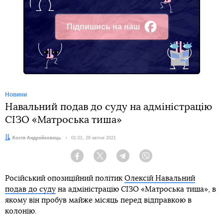
Підпишись на наш
Facebook
Новини
Навальний подав до суду на адміністрацію
СІЗО «Матроська тиша»
Автор:
Костя Андрейковець
Дата:
01:01, 28 квітня 2021
Facebook
Twitter
Telegram
Viber
Російський опозиційний політик
Олексій Навальний
подав до суду
на адміністрацію СІЗО «Матроська тиша», в
якому він пробув майже місяць перед відправкою в
колонію.