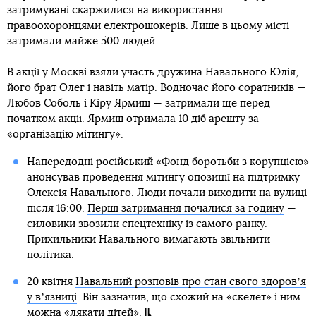
затримувані скаржилися на використання
правоохоронцями електрошокерів. Лише в цьому місті
затримали майже 500 людей.
В акції у Москві взяли участь дружина Навального Юлія,
його брат Олег і навіть матір. Водночас його соратників —
Любов Соболь і Кіру Ярмиш — затримали ще перед
початком акції. Ярмиш отримала 10 діб арешту за
«організацію мітингу».
Напередодні російський «Фонд боротьби з корупцією»
анонсував проведення мітингу опозиції на підтримку
Олексія Навального. Люди почали виходити на вулиці
після 16:00.
Перші затримання почалися за годину
—
силовики звозили спецтехніку із самого ранку.
Прихильники Навального вимагають звільнити
політика.
20 квітня
Навальний розповів про стан свого здоровʼя
у вʼязниці
. Він зазначив, що схожий на «скелет» і ним
можна «лякати дітей».