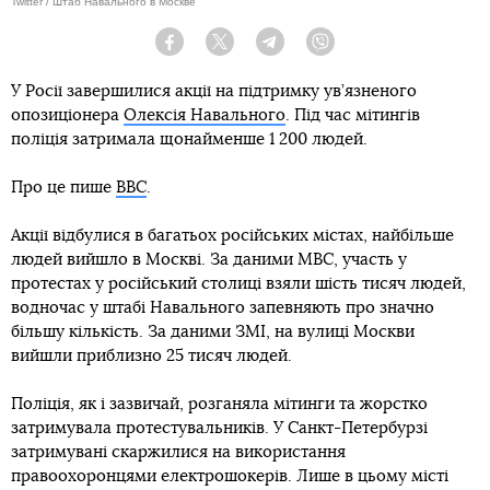
Twitter / Штаб Навального в Москве
Facebook
Twitter
Telegram
Viber
У Росії завершилися акції на підтримку ув’язненого
опозиціонера
Олексія Навального
. Під час мітингів
поліція затримала щонайменше 1 200 людей.
Про це пише
BBC
.
Акції відбулися в багатьох російських містах, найбільше
людей вийшло в Москві. За даними МВС, участь у
протестах у російський столиці взяли шість тисяч людей,
водночас у штабі Навального запевняють про значно
більшу кількість. За даними ЗМІ, на вулиці Москви
вийшли приблизно 25 тисяч людей.
Поліція, як і зазвичай, розганяла мітинги та жорстко
затримувала протестувальників. У Санкт-Петербурзі
затримувані скаржилися на використання
правоохоронцями електрошокерів. Лише в цьому місті