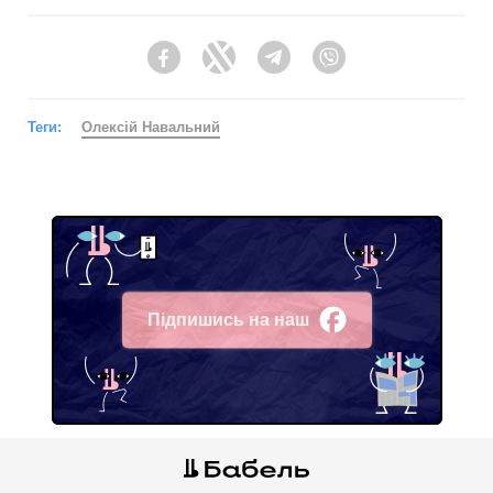
Facebook
Twitter
Telegram
Viber
Теги:
Олексій Навальний
Підпишись на наш
Facebook