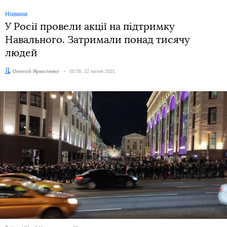
Новини
У Росії провели акції на підтримку
Навального. Затримали понад тисячу
людей
Автор:
Олексій Ярмоленко
Дата:
00:58, 22 квітня 2021