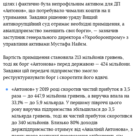
цілях і фактично була непрофільним активом для ДП
«Антонов», що потребувало чималих коштів на її
утримання. Завдяки рішенню уряду Вищий
антикорупційний суд отримає необхідні приміщення, а
авіапідприємство зменшить свої борги», — зазначив
заступник генерального директора «Укроборонпрому» з
управління активами Мустафа Найєм.
Вартість приміщення становила 213 мільйонів гривень,
тоді як борг «Антонова» перед державою — 424 мільйони.
Завдяки цій передачі підприємство змогло
реструктуризувати борг і скоротити його вдвічі.
«Антонов» у 2019 році скоротив чистий прибуток в 3,5
раза — до 447,9 мільйона гривень, а виручка впала на
33,1% — до 5,9 мільярда. У першому півріччі цього
року виручка підприємства збільшилася до 3,5
мільярда гривень, тоді як чистий прибуток скоротився
до 340 мільйонів. Близько 80% доходів
держпідприємство отримує від «Авіаліній Антонова», з