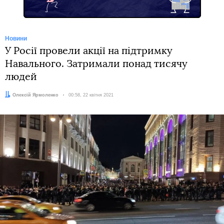
Новини
У Росії провели акції на підтримку
Навального. Затримали понад тисячу
людей
Автор:
Олексій Ярмоленко
Дата:
00:58, 22 квітня 2021