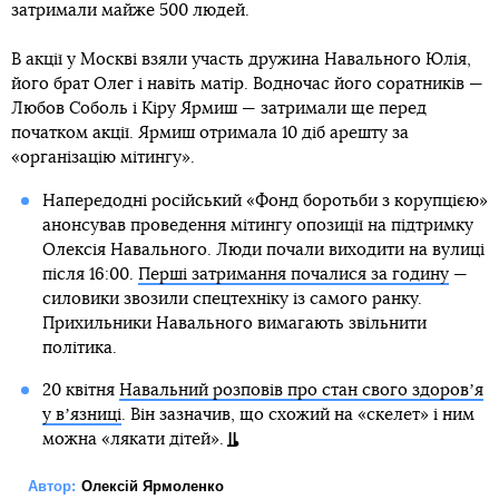
затримали майже 500 людей.
В акції у Москві взяли участь дружина Навального Юлія,
його брат Олег і навіть матір. Водночас його соратників —
Любов Соболь і Кіру Ярмиш — затримали ще перед
початком акції. Ярмиш отримала 10 діб арешту за
«організацію мітингу».
Напередодні російський «Фонд боротьби з корупцією»
анонсував проведення мітингу опозиції на підтримку
Олексія Навального. Люди почали виходити на вулиці
після 16:00.
Перші затримання почалися за годину
—
силовики звозили спецтехніку із самого ранку.
Прихильники Навального вимагають звільнити
політика.
20 квітня
Навальний розповів про стан свого здоровʼя
у вʼязниці
. Він зазначив, що схожий на «скелет» і ним
можна «лякати дітей».
Автор:
Олексій Ярмоленко