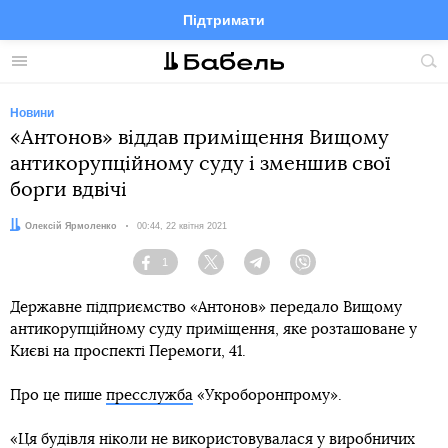
Підтримати
Facebook
Telegram
Twitter
Instagram
Меню
По
по
сай
Новини
«Антонов» віддав приміщення Вищому
антикорупційному суду і зменшив свої
борги вдвічі
Автор:
Олексій Ярмоленко
Дата:
00:44, 22 квітня 2021
1
Facebook
Twitter
Telegram
Viber
Державне підприємство «Антонов» передало Вищому
антикорупційному суду приміщення, яке розташоване у
Києві на проспекті Перемоги, 41.
Про це пише
пресслужба
«Укроборонпрому».
«Ця будівля ніколи не використовувалася у виробничих