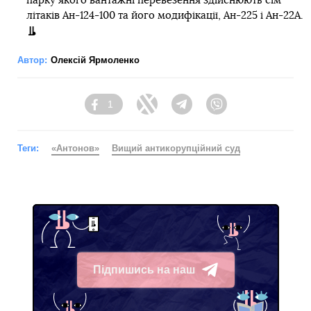
парку якого вантажні перевезення здійснюють сім
літаків Ан-124-100 та його модифікації, Ан-225 і Ан-22А.
Автор:
Олексій Ярмоленко
1
Facebook
Twitter
Telegram
Viber
Теги:
«Антонов»
Вищий антикорупційний суд
Підпишись на наш
Telegram