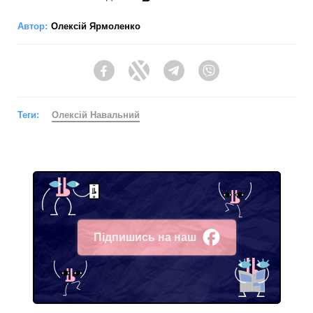
Автор:
Олексій Ярмоленко
Facebook
Twitter
Telegram
Viber
Теги:
Олексій Навальний
Підпишись на наш
Facebook