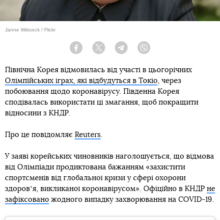
Janne Wittoeck / Flickr
Facebook
Twitter
Telegram
Viber
Північна Корея відмовилась від участі в цьогорічних
Олімпійських іграх, які відбудуться в Токіо
, через
побоювання щодо коронавірусу. Південна Корея
сподівалась використати ці змагання, щоб покращити
відносини з КНДР.
Про це повідомляє
Reuters
.
У заяві корейських чиновників наголошується, що відмова
від Олімпіади продиктована бажанням «захистити
спортсменів від глобальної кризи у сфері охорони
здоровʼя, викликаної коронавірусом». Офіційно в КНДР
не
зафіксовано
жодного випадку захворювання на COVID-19.