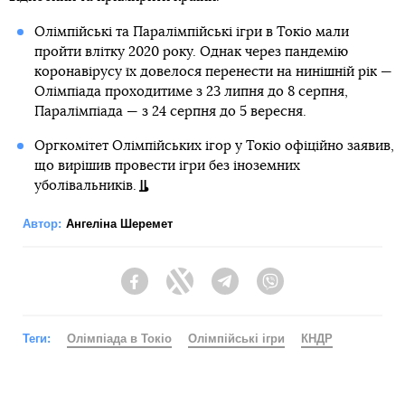
Олімпійські та Паралімпійські ігри в Токіо мали
пройти влітку 2020 року. Однак через пандемію
коронавірусу їх довелося перенести на нинішній рік —
Олімпіада проходитиме з 23 липня до 8 серпня,
Паралімпіада — з 24 серпня до 5 вересня.
Оргкомітет Олімпійських ігор у Токіо офіційно заявив,
що вирішив провести ігри без іноземних
уболівальників.
Автор:
Ангеліна Шеремет
Facebook
Twitter
Telegram
Viber
Теги:
Олімпіада в Токіо
Олімпійські ігри
КНДР