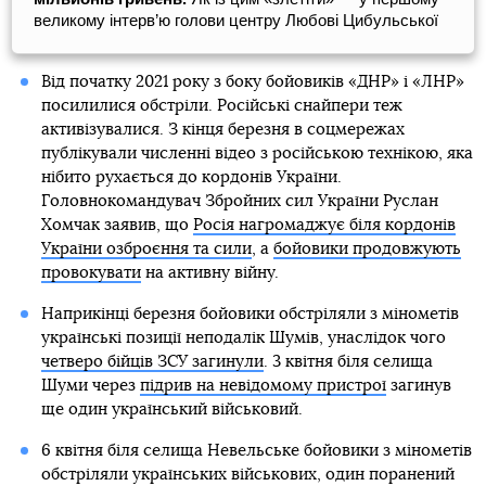
великому інтерв’ю голови центру Любові Цибульської
Від початку 2021 року з боку бойовиків «ДНР» і «ЛНР»
посилилися обстріли. Російські снайпери теж
активізувалися. З кінця березня в соцмережах
публікували численні відео з російською технікою, яка
нібито рухається до кордонів України.
Головнокомандувач Збройних сил України Руслан
Хомчак заявив, що
Росія нагромаджує біля кордонів
України озброєння та сили
, а
бойовики продовжують
провокувати
на активну війну.
Наприкінці березня бойовики обстріляли з мінометів
українські позиції неподалік Шумів, унаслідок чого
четверо бійців ЗСУ загинули
. 3 квітня біля селища
Шуми через
підрив на невідомому пристрої
загинув
ще один український військовий.
6 квітня біля селища Невельське бойовики з мінометів
обстріляли українських військових, один поранений