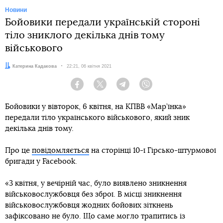
Новини
Бойовики передали українській стороні
тіло зниклого декілька днів тому
військового
Автор:
Катерина Кадакова
Дата:
22:21, 06 квітня 2021
Facebook
Twitter
Telegram
Viber
Бойовики у вівторок, 6 квітня, на КПВВ «Мар’їнка»
передали тіло українського військового, який зник
декілька днів тому.
Про це
повідомляється
на сторінці 10-ї Гірсько-штурмової
бригади у Facebook.
«3 квітня, у вечірній час, було виявлено зникнення
військовослужбовця без зброї. В місці зникнення
військовослужбовця жодних бойових зіткнень
зафіксовано не було. Що саме могло трапитись із