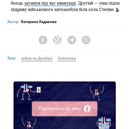
боєць
загинув під час евакуації
. Другий — унаслідок
підриву військового автомобіля біля села Степне.
Автор:
Катерина Кадакова
Facebook
Twitter
Telegram
Viber
Теги:
війна на Донбасі
бойовики
Підпишись на наш
Facebook