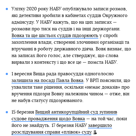
Улітку 2020 року НАБУ опублікувало записи розмов,
які детективи зробили в кабінетах суддів Окружного
адмінсуду. У НАБУ кажуть, що на цих записах —
розмови про тиск на суддів і на інші держоргани.
Вовка та ще шістьох суддів підозрюють
у спробі
захоплення влади, створенні злочинної організації та
втручанні в роботу державного діяча. Вовк визнає, що
на записах його голос, але стверджує, що слова
вирвали з контексту і що все це — помста НАБУ.
1 вересня Вища рада правосуддя одноголосно
залишила на посаді Павла Вовка
. У ВРП пояснили, що
ухвалили таке рішення, оскільки «немає доказів» про
вручення підозри Вовку належним чином — отже, він
не набув статусу підозрюваного.
15 березня
Вищий антикорупційний суд зупинив
судове провадження щодо Вовка
— на той час, поки
його не знайдуть. 17 березня НАБУ
завершило
розслідування справи «плівок» суду
.