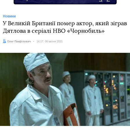
Новини
У Великій Британії помер актор, який зіграв
Дятлова в серіалі HBO «Чорнобиль»
Автор:
Олег Панфілович
Дата:
14:17, 06 квітня 2021