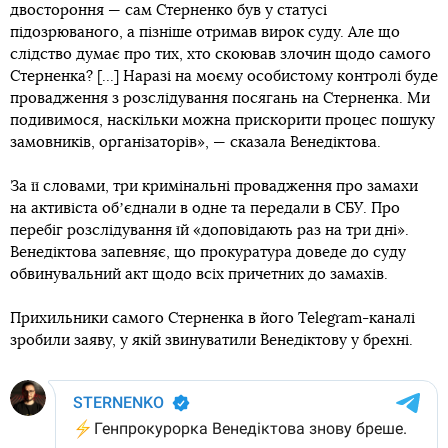
двостороння — сам Стерненко був у статусі
підозрюваного, а пізніше отримав вирок суду. Але що
слідство думає про тих, хто скоював злочин щодо самого
Стерненка? [...] Наразі на моєму особистому контролі буде
провадження з розслідування посягань на Стерненка. Ми
подивимося, наскільки можна прискорити процес пошуку
замовників, організаторів», — сказала Венедіктова.
За її словами, три кримінальні провадження про замахи
на активіста обʼєднали в одне та передали в СБУ. Про
перебіг розслідування їй «доповідають раз на три дні».
Венедіктова запевняє, що прокуратура доведе до суду
обвинувальний акт щодо всіх причетних до замахів.
Прихильники самого Стерненка в його Telegram-каналі
зробили заяву, у якій звинуватили Венедіктову у брехні.