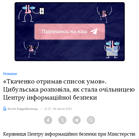
Підпишись на наш
Telegram
Новини
«Ткаченко отримав список умов».
Цибульська розповіла, як стала очільницею
Центру інформаційної безпеки
Автор:
Костя Андрейковець
Дата:
11:27, 06 квітня 2021
Facebook
Twitter
Telegram
Viber
Керівниця Центру інформаційної безпеки при Міністерстві