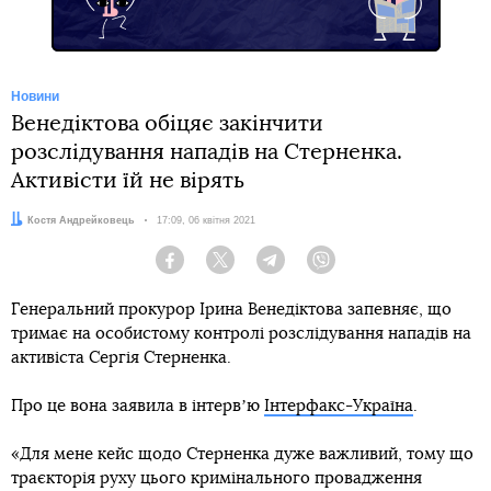
Новини
Венедіктова обіцяє закінчити
розслідування нападів на Стерненка.
Активісти їй не вірять
Автор:
Костя Андрейковець
Дата:
17:09, 06 квітня 2021
Facebook
Twitter
Telegram
Viber
Генеральний прокурор Ірина Венедіктова запевняє, що
тримає на особистому контролі розслідування нападів на
активіста Сергія Стерненка.
Про це вона заявила в інтервʼю
Інтерфакс-Україна
.
«Для мене кейс щодо Стерненка дуже важливий, тому що
траєкторія руху цього кримінального провадження