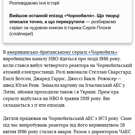
Розповідаємо їхні історії
Вийшов останній епізод «Чорнобиля». Що творці
описали точно, а що перекрутили
— розбираємо
серіал за чудовою книгою історика Сергія Плохія
(спойлери!)
В
американсько-британському серіалі «Чорнобиль»
виробництва каналу HBO йдеться про події 1986 року,
коли стався вибух четвертого реактора на Чорнобильській
атомній електростанції. Ролі виконали Стеллан Скарсгард,
Емілі Вотсон, Джаред Гарріс, Джессі Баклі. Режисер —
швед Юган Ренк. Знімали картину на Ігналінській АЕС у
Литві, зйомки проходили також і в Україні. Премʼєра
серіалу відбулася на HBO 6 травня 2019 року. Він
складається з пʼяти епізодів.
Дятлов працював на Чорнобильській АЕС з 1973 року. Саме
під час випробувань реактора під його керівництвом 26
квітня 1986 року сталася аварія. Разом з директором ЧАЕС