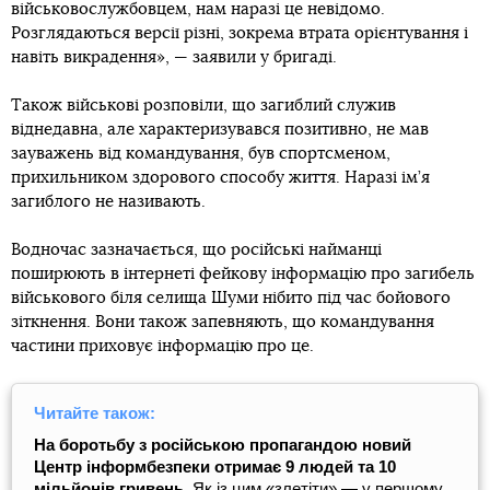
військовослужбовцем, нам наразі це невідомо.
Розглядаються версії різні, зокрема втрата орієнтування і
навіть викрадення», — заявили у бригаді.
Також військові розповіли, що загиблий служив
віднедавна, але характеризувався позитивно, не мав
зауважень від командування, був спортсменом,
прихильником здорового способу життя. Наразі ім’я
загиблого не називають.
Водночас зазначається, що російські найманці
поширюють в інтернеті фейкову інформацію про загибель
військового біля селища Шуми нібито під час бойового
зіткнення. Вони також запевняють, що командування
частини приховує інформацію про це.
Читайте також:
На боротьбу з російською пропагандою новий
Центр інформбезпеки отримає 9 людей та 10
мільйонів гривень.
Як із цим «злетіти» — у першому