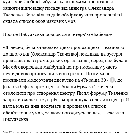
культури Любов Цибульська отримала пропозицію
зайняти відповідну посаду від міністра Олександра
Ткаченка. Вона кілька днів обмірковувала пропозицію і
склала список обовʼязкових умов.
Про це Цибульська розповіла в
інтервʼю «Бабелю»
.
«Я, чесно, була здивована цією пропозицією. Незадовго
до цього він [Олександр Ткаченко] покликав на зустріч
представників громадських організацій, серед них була я.
Ми обговорювали майбутній центр і можливу участь
неурядових організацій в його роботі. Потім мене
покликали модерувати дискусію на
«Україна 30»
, де
Довідка
[голова Офісу президента] Андрій Єрмак і Ткаченко
оголосили про створення центру. Після форуму Ткаченко
запросив мене на зустріч і запропонував очолити центр. Я
взяла кілька днів подумати й прописала список
обов’язкових умов, за яких погоджусь на це», — сказала
Цибульська.
За її словами, головними умовами була повна відсутність