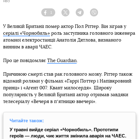
HBO
1
Facebook
Twitter
Telegram
Viber
У Великій Британії помер актор Пол Ріттер. Він зіграв у
серіалі «Чорнобиль»
роль заступника головного інженера
атомної електростанції Анатолія Дятлова, визнаного
винним в аварії ЧАЕС.
Про це повідомляє
The Guardian
.
Причиною смерті став рак головного мозку. Ріттер також
відомий ролями у фільмах «Гаррі Поттер і Напівкровний
принц» і «Агент 007: Квант милосердя». Широку
популярність у Великій Британії актор отримав завдяки
телесеріалу «Вечеря в пʼятницю ввечері».
Читайте також:
У травні вийде серіал «Чорнобиль». Прототипи
героїв — люди, чиє життя змінила аварія на ЧАЕС.