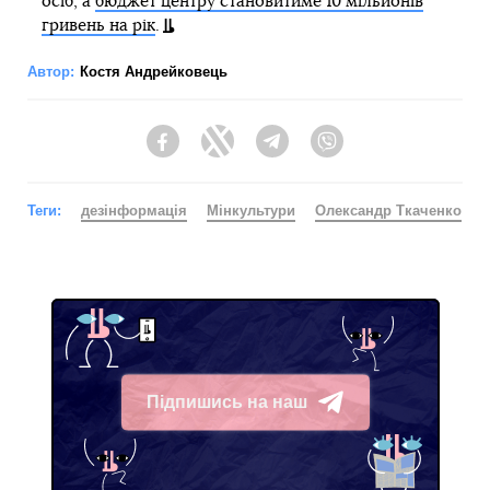
осіб, а
бюджет центру становитиме 10 мільйонів
гривень на рік
.
Автор:
Костя Андрейковець
Facebook
Twitter
Telegram
Viber
Теги:
дезінформація
Мінкультури
Олександр Ткаченко
Підпишись на наш
Telegram