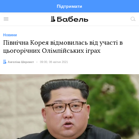
Підтримати
Facebook
Telegram
Twitter
Instagram
Меню
По
по
сай
Новини
Північна Корея відмовилась від участі в
цьогорічних Олімпійських іграх
Автор:
Ангеліна Шеремет
Дата:
09:00, 06 квітня 2021