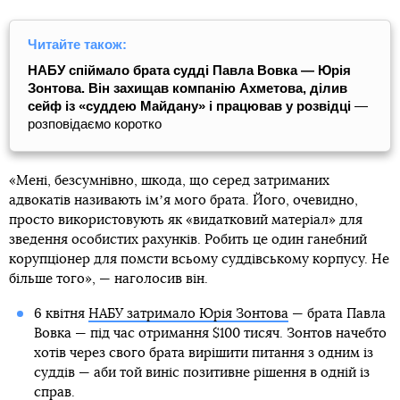
Читайте також:
НАБУ спіймало брата судді Павла Вовка — Юрія
Зонтова. Він захищав компанію Ахметова, ділив
сейф із «суддею Майдану» і працював у розвідці
—
розповідаємо коротко
«Мені, безсумнівно, шкода, що серед затриманих
адвокатів називають імʼя мого брата. Його, очевидно,
просто використовують як «видатковий матеріал» для
зведення особистих рахунків. Робить це один ганебний
корупціонер для помсти всьому суддівському корпусу. Не
більше того», — наголосив він.
6 квітня
НАБУ затримало Юрія Зонтова
— брата Павла
Вовка — під час отримання $100 тисяч. Зонтов начебто
хотів через свого брата вирішити питання з одним із
суддів — аби той виніс позитивне рішення в одній із
справ.