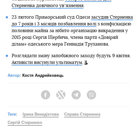
Стерненка довічного увʼязнення
.
23 лютого Приморський суд Одеси
засудив Стерненка
до 7 років і 3 місяців позбавлення волі
з конфіскацією
половини майна за нібито організацію викрадення у
2015 році Сергія Щербича, члена партії «Довіряй
ділам» одеського мера Геннадія Труханова.
Розглядати зміну запобіжного заходу будуть 9 квітня.
Активісти висунули ультиматум
.
Автор:
Костя Андрейковець
Facebook
Twitter
Telegram
Viber
Теги:
Ірина Венедіктова
Справа Стерненка
Сергій Стерненко