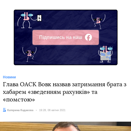
Підпишись на наш
Facebook
Новини
Глава ОАСК Вовк назвав затримання брата з
хабарем «зведенням рахунків» та
«помстою»
Автор:
Катерина Кадакова
Дата:
19:28, 06 квітня 2021