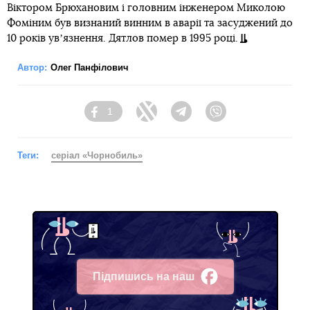
Віктором Брюхановим і головним інженером Миколою
Фоміним був визнаний винним в аварії та засуджений до
10 років увʼязнення. Дятлов помер в 1995 році.
Автор:
Олег Панфілович
1
Facebook
Twitter
Telegram
Viber
Теги:
серіал «Чорнобиль»
Підпишись на наш
Facebook