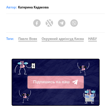
Автор:
Катерина Кадакова
Facebook
Twitter
Telegram
Viber
Теги:
Павло Вовк
Окружний адмінсуд Києва
НАБУ
Підпишись на наш
Telegram