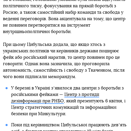
політичного тиску, фокусування на прямій боротьбі з
Росією, а також самостійний набір команди та свобода у
веденні переговорів. Вона акцентувала на тому, що центр
не повинен перетворитися на інструмент
внутрішньополітичної боротьби.
При цьому Цибульська додала, що якщо хтось з
українських політиків чи керівників держави поширює
фейк або російський наратив, то центр повинен про це
говорити. Однак вона зазначила, що проговорила
автономність, самостійність і свободу з Ткаченком, після
чого вони підписали меморандум.
У березні в Україні зʼявилося два центри з боротьби з
російськими фейками —
Центр з протидії
дезінформації при РНБО
, який презентують 6 квітня, і
Центр стратегічних комунікацій та інформаційної
безпеки при Мінкультури.
Поки під керівництвом Цибульської працюють девʼять