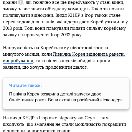
країни
, які технічно все ще перебувають у стані війни,
Довідка
зможуть виставити обʼєднану команду в Токіо та почати
поліпшувати відносини. Вихід КНДР з Ігор також стане
перешкодою для планів, які лідери двох Корей узгодили у
2018 році. Тоді вони планували подати спільну корейську
заявку на проведення Ігор 2032 року.
Напруженість на Корейському півострові зросла
минулого місяця, коли
Північна Корея відновила ракетні
випробування
, хоча після запусків обидві сторони
заявили, що хочуть продовжити діалог.
Читайте також:
Північна Корея розкрила деталі запуску двох
балістичних ракет. Вони схожі на російський «Іскандер»
На вихід КНДР з Ігор вже відреагував Сеул — там
шкодують, що змагання не стали можливістю покращити
відносини та примирити країни.