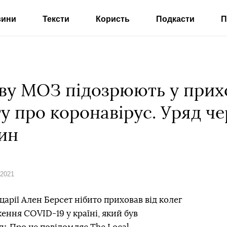
вини
Тексти
Користь
Подкасти
П
аву МОЗ підозрюють у прих
у про коронавірус. Уряд че
ин
 2021
арії Ален Берсет нібито приховав від колег
ння COVID-19 у країні, який був