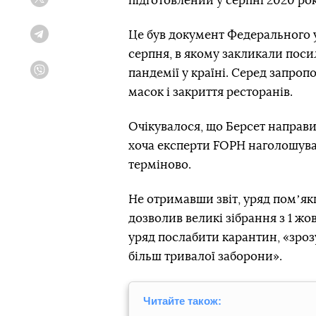
підготовлений у серпні 2020 ро
Twitter
Це був документ Федерального у
Telegram
серпня, в якому закликали поси
пандемії у країні. Серед запро
Viber
масок і закриття ресторанів.
Очікувалося, що Берсет направить
хоча експерти FOPH наголошув
терміново.
Не отримавши звіт, уряд помʼяк
дозволив великі зібрання з 1 жо
уряд послабити карантин, «зроз
більш тривалої заборони».
Читайте також: