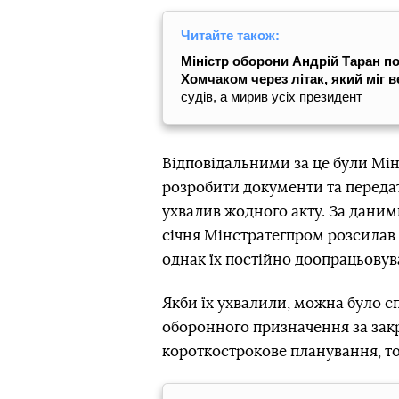
Читайте також:
Міністр оборони Андрій Таран 
Хомчаком через літак, який міг в
судів, а мирив усіх президент
Відповідальними за це були Мі
розробити документи та передат
ухвалив жодного акту. За даним
січня Мінстратегпром розсилав 
однак їх постійно доопрацьовува
Якби їх ухвалили, можна було с
оборонного призначення за зак
короткострокове планування, тоб