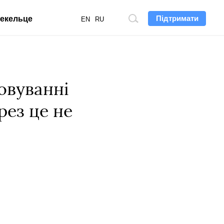
Підтримати
екельце
Пошук
EN
RU
по
сайту
овуванні
рез це не