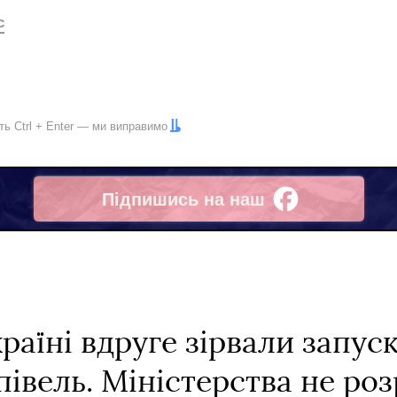
с
іть
Ctrl
+
Enter
— ми виправимо
Підпишись на наш
Facebook
країні вдруге зірвали запу
івель. Міністерства не ро