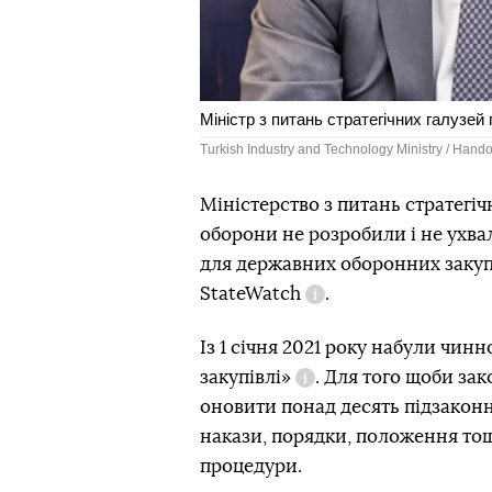
Міністр з питань стратегічних галузей
Turkish Industry and Technology Ministry / Hando
Міністерство з питань стратегі
StateWatch
оборони не розробили і не ухвал
для державних оборонних закупі
StateWatch
.
Довідка
Із 1 січня 2021 року набули чин
закупівлі»
. Для того щоби за
Довідка
оновити понад десять підзаконн
накази, порядки, положення тощо
процедури.