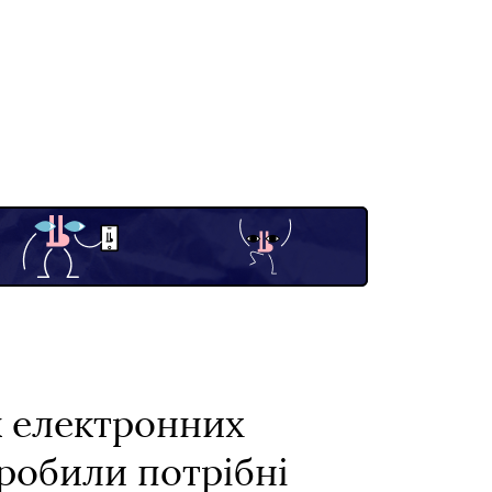
ск електронних
зробили потрібні