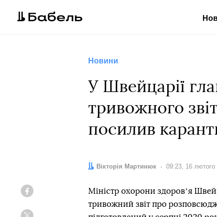
Но
Новини
У Швейцарії гл
тривожного звіт
посилив карант
Автор:
Вікторія Мартинюк
Дата:
09:23, 16 лютого
Міністр охорони здоровʼя Швейц
Facebook
тривожний звіт про розповсюдже