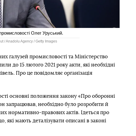
 промисловості Олег Уруський.
ut / Anadolu Agency / Getty Images
чних галузей промисловості та Міністерство
или до 15 лютого 2021 року акти, які необхідні
вель. Про це повідомляє організація
ності основні положення закону
«Про оборонні
кон запрацював, необхідно було розробити й
их нормативно-правових актів. Ідеться про
, які мають деталізувати описані в законі