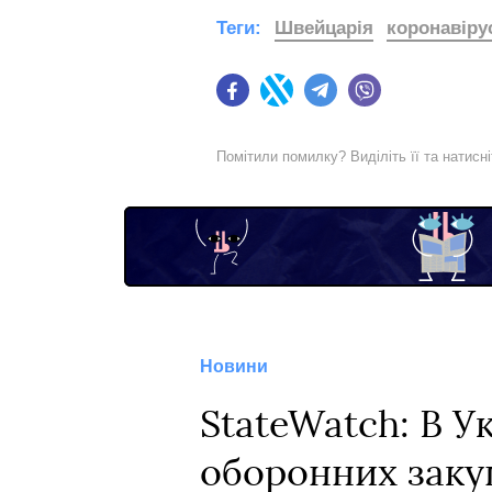
Теги:
Швейцарія
коронавіру
Facebook
Twitter
Telegram
Viber
Помітили помилку? Виділіть її та натисн
Новини
StateWatch: В У
оборонних закуп