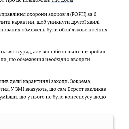
ку. Про це повідомляє
The Local
.
правління охорони здоровʼя (FOPH) за 6
лити карантин, щоб уникнути другої хвилі
понованих обмежень були обовʼязкове носіння
 звіт в уряд, але він нібито цього не зробив,
али, що обмеження необхідно вводити
шив деякі карантинні заходи. Зокрема,
втня. У ЗМІ вказують, що сам Берсет закликав
умівши, що у нього не було консенсусу щодо