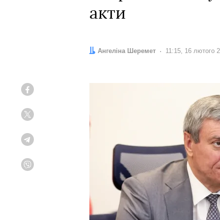
акти
Автор:
Ангеліна Шеремет
Дата:
11:15, 16 лютого 
Facebook
Twitter
Telegram
Viber