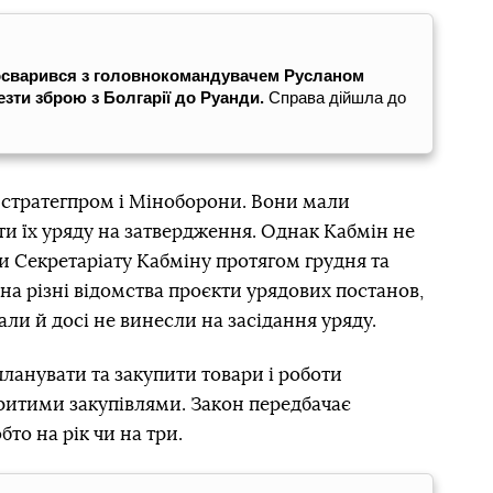
посварився з головнокомандувачем Русланом
езти зброю з Болгарії до Руанди.
Справа дійшла до
нстратегпром і Міноборони. Вони мали
и їх уряду на затвердження. Однак Кабмін не
и Секретаріату Кабміну протягом грудня та
на різні відомства проєкти урядових постанов,
ли й досі не винесли на засідання уряду.
планувати та закупити товари і роботи
ритими закупівлями. Закон передбачає
то на рік чи на три.